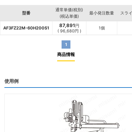
通常単価(税別)
型番
最小発注数量
スラ
(税込単価)
87,891
円
AF3FZ22M-60H200S1
1個
(
96,680
円
)
1
商品情報
使用例