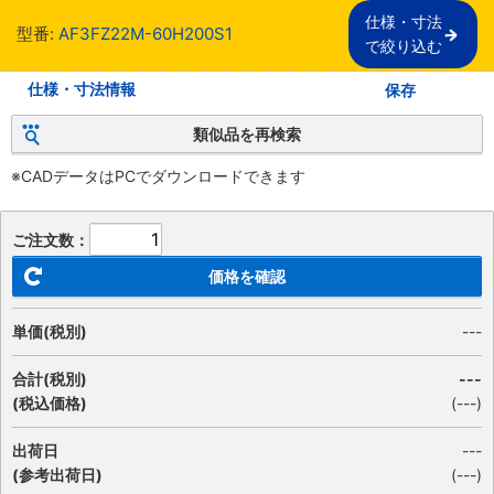
仕様・寸法

型番:
AF3FZ22M-60H200S1
で絞り込む
仕様・寸法情報
保存
類似品を再検索
※CADデータはPCでダウンロードできます
ご注文数：
価格を確認
単価(税別)
---
合計(税別)
---
(税込価格)
(
---
)
出荷日
---
(参考出荷日)
(---)