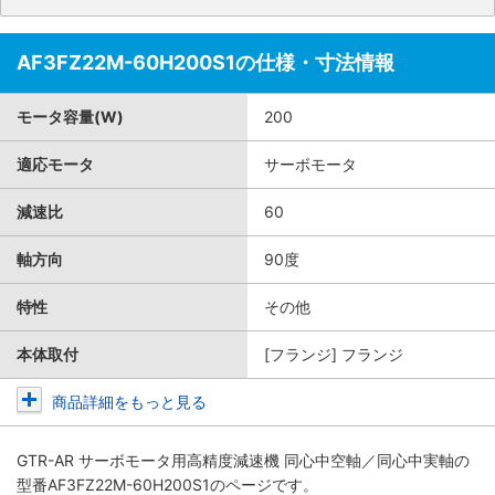
AF3FZ22M-60H200S1の仕様・寸法情報
モータ容量(W)
200
適応モータ
サーボモータ
減速比
60
軸方向
90度
特性
その他
本体取付
[フランジ] フランジ
商品詳細をもっと見る
GTR-AR サーボモータ用高精度減速機 同心中空軸／同心中実軸
の
型番AF3FZ22M-60H200S1のページです。