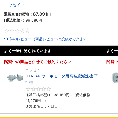
／同心中実軸
ニッセイ
87,891
通常単価(税別)：
円
(税込単価)：
96,680
円
0
0件のレビュー（商品レビューの投稿ができます）
よく一緒に見られています
よく一
閲覧中の商品と併せてご検討ください
閲覧
ニッセイ
GTR-AR サーボモータ用高精度減速機 平
行軸
0
通常価格(税別)：
38,160
円
～
(税込価格：
41,976
円
～)
通常出荷日：7 日目