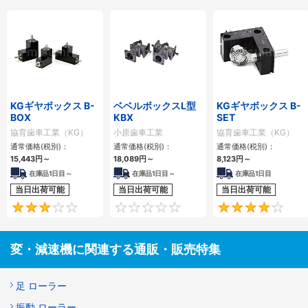
KGギヤボックス B-
ベベルボックスL型
KGギヤボックス B-
BOX
KBX
SET
協育歯車工業（KG）
小原歯車工業
協育歯車工業（KG）
通常価格(税別)：
通常価格(税別)：
通常価格(税別)：
15,443
円
～
18,089
円
～
8,123
円
～
在庫品1日目～
在庫品1日目～
在庫品1日目
当日出荷可能
当日出荷可能
当日出荷可能
3
0
変・減速機に関連する通販・販売特集
足 ローラー
振動 ローラー