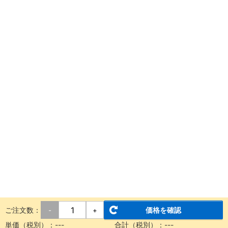
ご注文数：
価格を確認
-
+
単価（税別）：
---
合計（税別）：
---