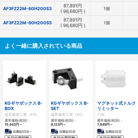
87,891
円
AF3FZ22M-60H200S3
1個
(
96,680
円
)
87,891
円
AF3FZ22M-60H200S5
1個
(
96,680
円
)
よく一緒に購入されている商品
KGギヤボックス B-
KGギヤボックス B-
マグネット式トルク
BOX
SET
リミッター
協育歯車工業（KG）
協育歯車工業（KG）
TOK
通常価格(税別)：
通常価格(税別)：
通常価格(税別)：
15,443
円
～
8,123
円
～
7,649
円
～
在庫品1日目～
在庫品1日目
在庫品1日目