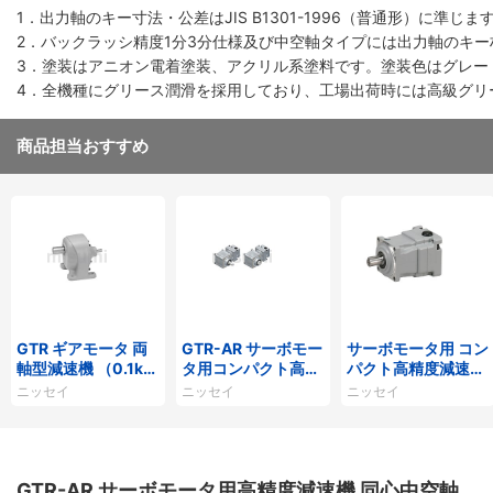
1．出力軸のキー寸法・公差はJIS B1301-1996（普通形）に準じま
2．バックラッシ精度1分3分仕様及び中空軸タイプには出力軸のキ
3．塗装はアニオン電着塗装、アクリル系塗料です。塗装色はグレー（マン
4．全機種にグリース潤滑を採用しており、工場出荷時には高級グリー
商品担当おすすめ
GTR ギアモータ 両
GTR-AR サーボモー
サーボモータ用 コン
軸型減速機 （0.1kW
タ用コンパクト高精
パクト高精度減速機
～2.2kW）平行軸
度減速機AFC 同心中
精度3分・15分仕様
ニッセイ
ニッセイ
ニッセイ
空軸／同心中実軸
APG（平行軸） 40
0W相当
GTR-AR サーボモータ用高精度減速機 同心中空軸