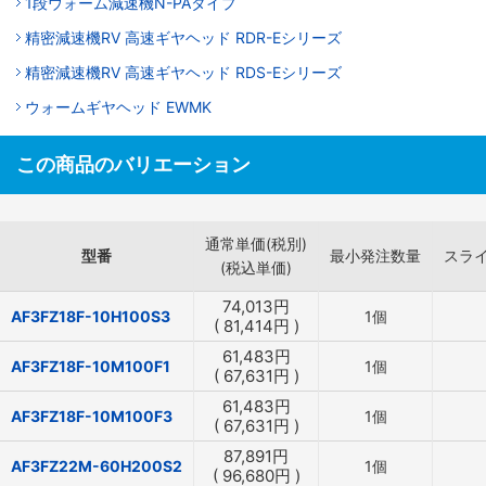
1段ウォーム減速機N-PAタイプ
精密減速機RV 高速ギヤヘッド RDR-Eシリーズ
精密減速機RV 高速ギヤヘッド RDS-Eシリーズ
ウォームギヤヘッド EWMK
この商品のバリエーション
通常単価(税別)
型番
最小発注数量
スラ
(税込単価)
74,013
円
AF3FZ18F-10H100S3
1個
(
81,414
円
)
61,483
円
AF3FZ18F-10M100F1
1個
(
67,631
円
)
61,483
円
AF3FZ18F-10M100F3
1個
(
67,631
円
)
87,891
円
AF3FZ22M-60H200S2
1個
(
96,680
円
)