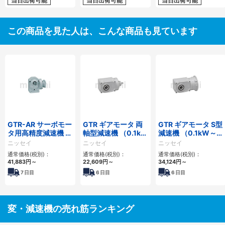
当日出荷可能
当日出荷可能
当日出荷可能
この商品を見た人は、こんな商品も見ています
GTR-AR サーボモー
GTR ギアモータ 両
GTR ギアモータ S型
タ用高精度減速機 直
軸型減速機 （0.1kW
減速機 （0.1kW～
交軸
～2.2kW）同心中空
1.5kW）同心中空軸
ニッセイ
ニッセイ
ニッセイ
軸
通常価格(税別)：
通常価格(税別)：
通常価格(税別)：
41,883
円
～
22,609
円
～
34,124
円
～
7
日目
6
日目
6
日目
変・減速機の売れ筋ランキング