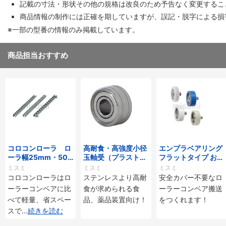
記載の寸法・形状その他の規格は改良のため予告なく変更するこ
商品情報の制作には正確を期していますが、誤記・脱字による損
※一部の型番の情報のみ掲載しています。
商品担当おすすめ
コロコンローラ ロ
高耐食・高強度小径
エンプラベアリング
ーラ幅25mm・50
玉軸受（プラストロ
フラットタイプ おね
mmタイプ
ベアリング）
じ付
ミスミ
ミスミ
ミスミ
コロコンローラはロ
ステンレスより高耐
安全カバー不要なロ
ーラーコンベアに比
食が求められる食
ーラーコンベア搬送
べて軽量、省スペー
品、薬品装置向け！
をつくれます！
スで
...
続きを読む