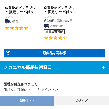
位置決めピン用ブシ
位置決めピン用ブシ
ュ 指定寸 ツバ付タ
ュ 固定寸 ツバ付タ
イプ
イプ
ミスミ
ミスミ
通常価格(税別)：
980
円
3日目
在庫品1日目
4.8
当日出荷可能
4.6
類似品を再検索
メカニカル部品技術窓口
型番が確定されました
価格をご確認の上、ご注文ください
型番リスト
カタログ