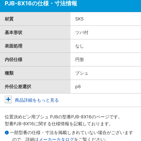
PJB-8X16の仕様・寸法情報
材質
SK5
基本形状
ツバ付
表面処理
なし
内径仕様
円形
種類
ブシュ
外径公差選択
p6
商品詳細をもっと見る
位置決めピン用ブシュ PJB
の型番PJB-8X16のページです。
型番PJB-8X16に関する仕様情報を記載しております。
一部型番の仕様・寸法を掲載しきれていない場合がございます
ので、詳細は
メーカーカタログ
をご覧ください。