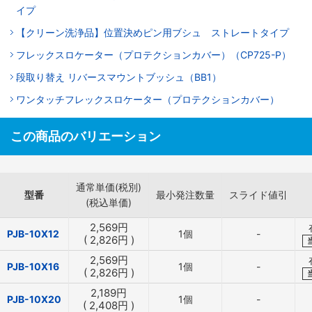
イプ
【クリーン洗浄品】位置決めピン用ブシュ ストレートタイプ
フレックスロケーター（プロテクションカバー）（CP725-P）
段取り替え リバースマウントブッシュ（BB1）
ワンタッチフレックスロケーター（プロテクションカバー）
この商品のバリエーション
通常単価(税別)
型番
最小発注数量
スライド値引
(税込単価)
2,569
円
PJB-10X12
1個
-
(
2,826
円
)
2,569
円
PJB-10X16
1個
-
(
2,826
円
)
2,189
円
PJB-10X20
1個
-
(
2,408
円
)