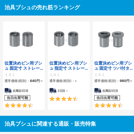
治具ブシュの売れ筋ランキング
位置決めピン用ブシ
位置決めピン用ブシ
位置決めピン用ブシ
ュ 固定寸 ストレー
ュ 指定寸 ストレー
ュ 固定寸 ツバ付タ
トタイプ
トタイプ
イプ
ミスミ
ミスミ
ミスミ
-
通常価格(税別)：
640
円
～
通常価格(税別)：
通常価格(税別)：
980
円
～
在庫品1日目
3日目～
在庫品1日目
当日出荷可能
当日出荷可能
4.5
4.7
治具ブシュに関連する通販・販売特集