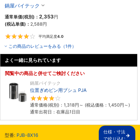
鍋屋バイテック
2,353
通常単価(税別)：
円
(税込単価)：
2,588
円
平均満足度
4.0
4
この商品のレビューをみる（1件）
よく一緒に見られています
閲覧中の商品と併せてご検討ください
鍋屋バイテック
位置ぎめピン用ブシュ PJA
3.8
通常価格(税別)：
1,318
円
～
(税込価格：
1,450
円
～)
通常出荷日：在庫品1日目
仕様・寸法

型番:
PJB-8X16
で絞り込む