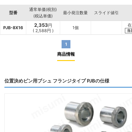
通常単価(税別)
型番
最小発注数量
スライド値引
(税込単価)
2,353
在
円
PJB-8X16
1個
(
2,588
円
)
当
1
商品情報
位置決めピン用ブシュ フランジタイプ PJBの仕様