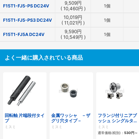
9,509
円
F15T1-FJ5-PS DC24V
1個
(
10,460
円
)
10,019
円
F15T1-FJ5-PS3 DC24V
1個
(
11,021
円
)
9,590
円
F15T1-FJ5A DC24V
1個
(
10,549
円
)
よく一緒に購入されている商品
回転軸 片端段付タイ
金属ワッシャ －ザ
フランジ付リニアブ
プ
グリ穴タイプ－
ッシュ シングルタイ
プ/逆ザグリ穴タイ
ミスミ
ミスミ
ミスミ
プ
通常価格(税別)：
530
円
～