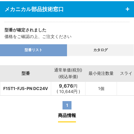
メカニカル部品技術窓口
型番が確定されました
価格をご確認の上、ご注文ください
型番リスト
カタログ
通常単価(税別)
型番
最小発注数量
スライ
(税込単価)
9,676
円
F15T1-FJ5-PN DC24V
1個
(
10,644
円
)
1
商品情報