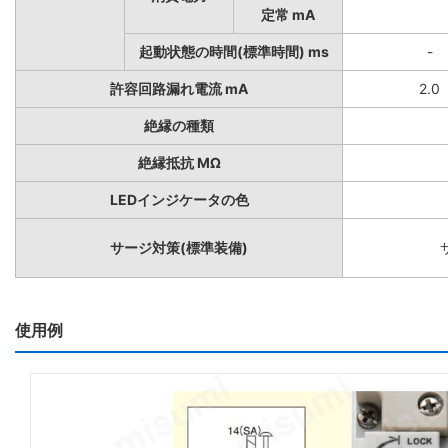
定常 mA
起動状態の時間(標準時間) ms
-
許容回路漏れ電流 mA
2.0
絶縁の種類
絶縁抵抗 MΩ
LEDインジケータの色
サージ対策(標準装備)
使用例