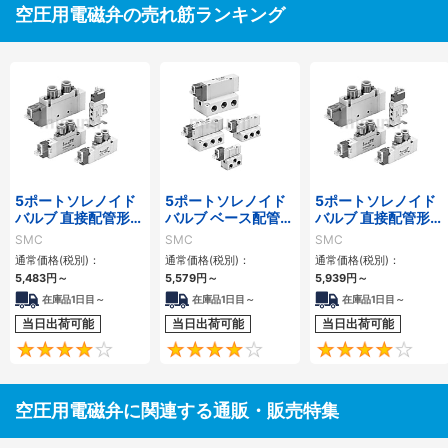
空圧用電磁弁の売れ筋ランキング
5ポートソレノイド
5ポートソレノイド
5ポートソレノイド
バルブ 直接配管形
バルブ ベース配管形
バルブ 直接配管形
単体 SY3000シリ
単体 SY3000・
単体 SY5000シリ
SMC
SMC
SMC
ーズ
5000・7000・
ーズ
通常価格(税別)：
通常価格(税別)：
通常価格(税別)：
9000シリーズ
5,483
円
～
5,579
円
～
5,939
円
～
在庫品1日目～
在庫品1日目～
在庫品1日目～
当日出荷可能
当日出荷可能
当日出荷可能
4
4.3
空圧用電磁弁に関連する通販・販売特集