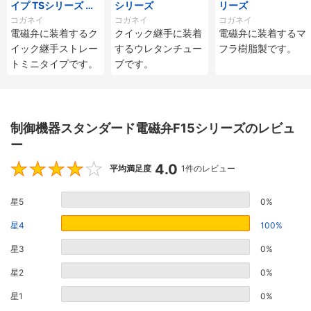
イプ TSシリーズ ス
シリーズ
リーズ
トレート
コガネイ
コガネイ
コガネイ
電磁弁に装着するク
クイック継手に装着
電磁弁に装着するマ
イック継手ストレー
するウレタンチュー
フラ樹脂製です。
トミニタイプです。
ブです。
制御機器スタンダード電磁弁F15シリーズのレビュ
ー
4.0
4
平均満足度
1件のレビュー
星5
0%
星4
100%
星3
0%
星2
0%
星1
0%