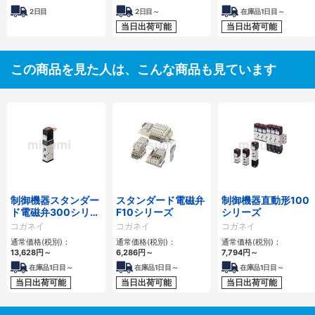
2日目
2日目～
在庫品1日目～
当日出荷可能
当日出荷可能
この商品を見た人は、こんな商品も見ています
制御機器スタンダー
スタンダード電磁弁
制御機器直動形100
ド電磁弁300シリー
F10シリーズ
シリーズ
ズ
コガネイ
コガネイ
コガネイ
通常価格(税別)：
通常価格(税別)：
通常価格(税別)：
13,628
円
～
6,286
円
～
7,794
円
～
在庫品1日目～
在庫品1日目～
在庫品1日目～
当日出荷可能
当日出荷可能
当日出荷可能