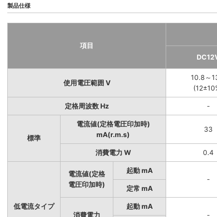
製品仕様
項目
DC12
10.8～1
使用電圧範囲 V
(12±10
定格周波数 Hz
-
電流値(定格電圧印加時)
33
mA(r.m.s)
標準
消費電力 W
0.4
起動 mA
電流値(定格
-
電圧印加時)
定常 mA
低電流タイプ
起動 mA
消費電力
-