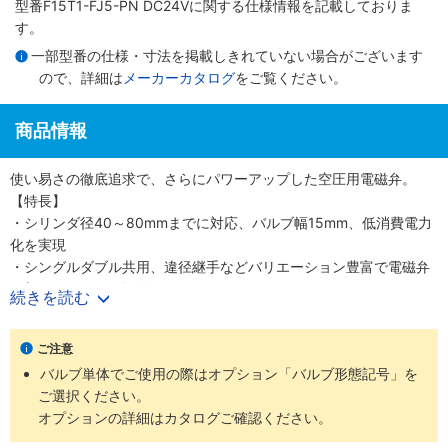
型番F15T1-FJ5-PN DC24Vに関する仕様情報を記載しておりま
す。
一部型番の仕様・寸法を掲載しきれていない場合がございます
ので、詳細は
メーカーカタログ
をご覧ください。
商品情報
使い易さの徹底追求で、さらにパワーアップした空圧用電磁弁。
【特長】
・シリンダ径40～80mmまでに対応、バルブ幅15mm、低消費電力
化を実現
・シングルダブル共用、違径継手などバリエーション豊富で電磁弁
の新しいカタチを提供
続きを読む
【用途】
・あらゆる業界の空気圧機器や生産ラインに対応
ご注意
バルブ単体でご使用の際はオプション「バルブ形態記号」を
ご選択ください。
オプションの詳細はカタログご確認ください。