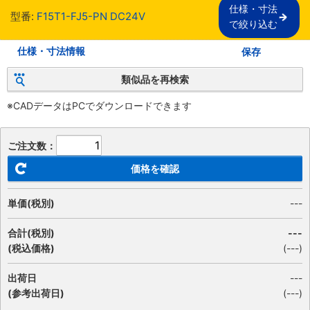
仕様・寸法

型番:
F15T1-FJ5-PN DC24V
で絞り込む
仕様・寸法情報
保存
類似品を再検索
※CADデータはPCでダウンロードできます
ご注文数：
価格を確認
単価(税別)
---
合計(税別)
---
(税込価格)
(
---
)
出荷日
---
(参考出荷日)
(---)