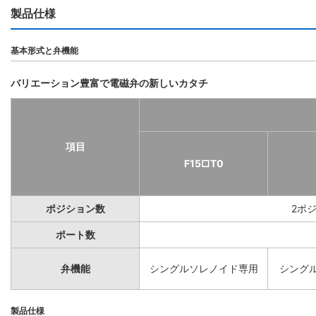
製品仕様
基本形式と弁機能
バリエーション豊富で電磁弁の新しいカタチ
項目
F15□T0
ポジション数
2ポ
ポート数
弁機能
シングルソレノイド専用
シング
製品仕様