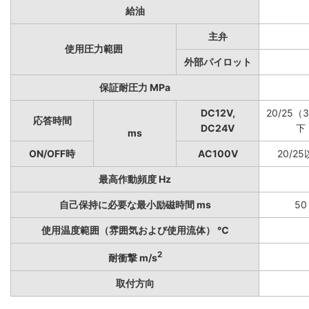
給油
主弁
使用圧力範囲
外部パイロット
保証耐圧力 MPa
DC12V,
20/25（
応答時間
DC24V
下
ms
ON/OFF時
AC100V
20/2
最高作動頻度 Hz
自己保持に必要な最小励磁時間 ms
50
使用温度範囲（雰囲気および使用流体） ℃
2
耐衝撃 m/s
取付方向