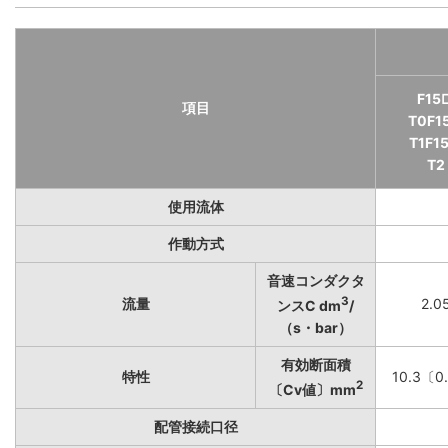
F15
項目
T0F1
T1F1
T2
使用流体
作動方式
音速コンダクタ
3
流量
2.0
ンスC dm
/
（s・bar）
有効断面積
特性
10.3〔0
2
〔Cv値〕mm
配管接続口径