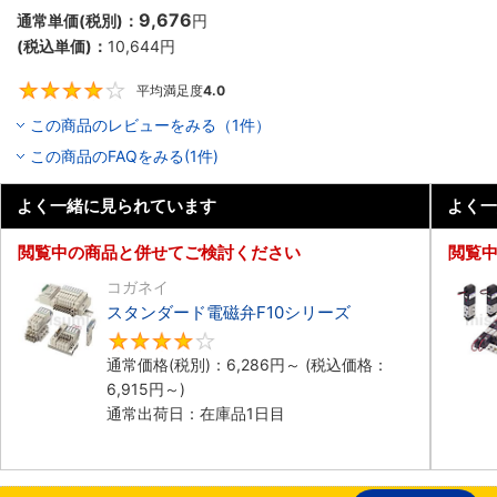
9,676
通常単価(税別)：
円
(税込単価)：
10,644
円
平均満足度
4.0
4
この商品のレビューをみる（1件）
この商品のFAQをみる(1件)
よく一緒に見られています
よく一
閲覧中の商品と併せてご検討ください
閲覧
コガネイ
スタンダード電磁弁F10シリーズ
4
通常価格(税別)：
6,286
円
～
(税込価格：
6,915
円
～)
通常出荷日：在庫品1日目