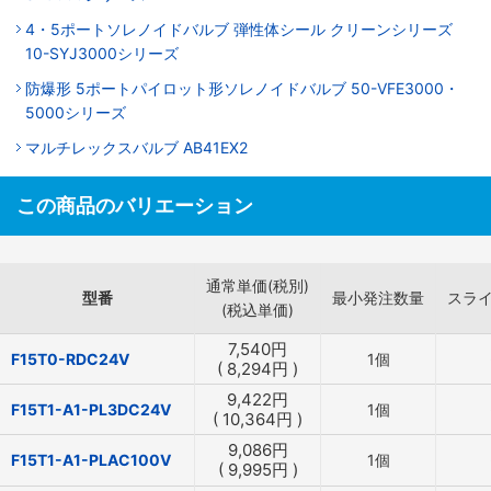
4・5ポートソレノイドバルブ 弾性体シール クリーンシリーズ
10-SYJ3000シリーズ
防爆形 5ポートパイロット形ソレノイドバルブ 50-VFE3000・
5000シリーズ
マルチレックスバルブ AB41EX2
この商品のバリエーション
通常単価(税別)
型番
最小発注数量
スラ
(税込単価)
7,540
円
F15T0-RDC24V
1個
(
8,294
円
)
9,422
円
F15T1-A1-PL3DC24V
1個
(
10,364
円
)
9,086
円
F15T1-A1-PLAC100V
1個
(
9,995
円
)