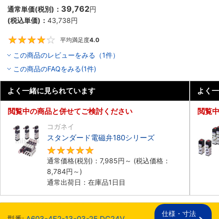
39,762
通常単価(税別)：
円
(税込単価)：
43,738
円
平均満足度
4.0
4
この商品のレビューをみる（1件）
この商品のFAQをみる(1件)
よく一緒に見られています
よく一
閲覧中の商品と併せてご検討ください
閲覧
コガネイ
スタンダード電磁弁180シリーズ
4.8
通常価格(税別)：
7,985
円
～
(税込価格：
8,784
円
～)
通常出荷日：在庫品1日目
仕様・寸法

型番:
A603-4E2-13-03-25 DC24V