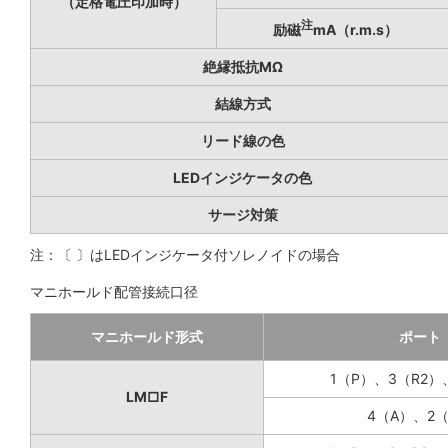
（定格電圧印加時）
注
励磁
mA（r.m.s）
絶縁抵抗MΩ
結線方式
リード線の色
LEDインジケータの色
サージ対策
注：〔 〕はLEDインジケータ付ソレノイドの場合
マニホールド配管接続口径
マニホールド形式
ポート
1（P）、3（R2）
LM□F
4（A）、2