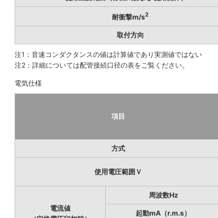
2
耐衝撃m/s
取付方向
注1：音速コンダクタンスの値は計算値であり実測値ではない
注2：詳細については配管接続口径の表をご覧ください。
電気仕様
項目
方式
使用電圧範囲Ｖ
周波数Hz
電流値
起動mA（r.m.s）