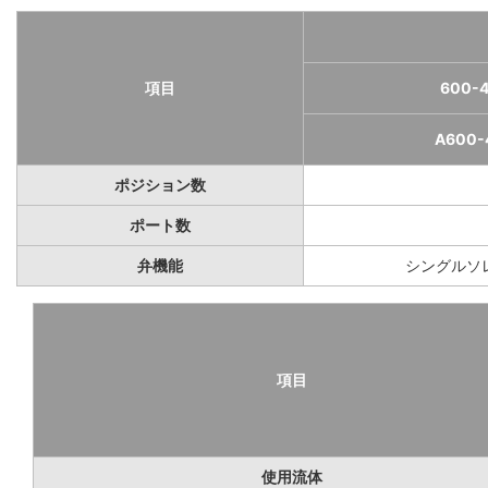
項目
600-4
A600-
ポジション数
ポート数
弁機能
シングルソ
項目
使用流体