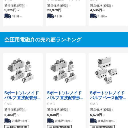
リーズ 10-SY100シ
ス
通常価格(税別)：
通常価格(税別)：
通常価格(税別)：
リーズ
9,325
円
～
23,979
円
4,535
円
～
3
日目～
4
日目
3
日目～
空圧用電磁弁の売れ筋ランキング
5ポートソレノイド
5ポートソレノイド
5ポートソレノイド
バルブ 直接配管形
バルブ 直接配管形
バルブ ベース配管形
単体 SY3000シリ
単体 SY5000シリ
単体 SY3000・
SMC
SMC
SMC
ーズ
ーズ
5000・7000・
通常価格(税別)：
通常価格(税別)：
通常価格(税別)：
9000シリーズ
5,483
円
～
5,939
円
～
5,579
円
～
在庫品1日目～
在庫品1日目～
在庫品1日目～
当日出荷可能
当日出荷可能
当日出荷可能