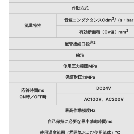
作動方式
3
音速コンダクタンスCdm
/（s・ba
流量特性
2
有効断面積〔Cv値〕mm
注2
配管接続口径
給油
使用圧力範囲MPa
保証耐圧力MPa
DC24V
応答時間ms
ON時／OFF時
AC100V、AC200V
最高作動頻度Hz
自己保持に必要な最小励磁時間ms
使用温度範囲（雰囲気および使用流体）℃