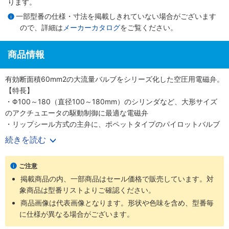
ります。
一部型番の仕様・寸法を掲載しきれていない場合がございます
ので、詳細は
メーカーカタログ
をご覧ください。
商品情報
有効断面積60mm2の大流量バルブをシリーズ化した空圧用電磁弁。
【特長】
・Φ100～180（直径100～180mm）のシリンダなど、大形サイズ
のアクチュエータの駆動制御に最適な電磁弁
・リップシール方式の主弁に、ポペットタイプのパイロットバルブ
を組み合わる
続きを読む
・大形サイズながら無給油、高信頼
【用途】
ご注意
・あらゆる業界の空気圧機器や生産ラインに対応
掲載商品の内、一部商品はセール価格で販売しています。対
象商品は型番リストよりご確認ください。
商品画像は代表画像となります。形状や色味を含め、型番毎
に仕様が異なる場合がございます。