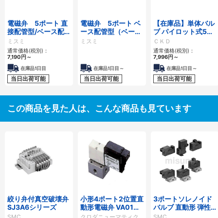
電磁弁 5ポート 直
電磁弁 5ポート ベ
【在庫品】単体バル
接配管型/ベース配
ース配管型（ベース
ブ パイロット式5ポ
管型（単体）
+電磁弁）/ベース単
ート弁 4KB1～4シ
ミスミ
ミスミ
ＣＫＤ
体
リーズ
通常価格(税別)：
通常価格(税別)：
7,190
円
～
7,996
円
～
在庫品1日目
在庫品1日目～
在庫品1日目～
当日出荷可能
当日出荷可能
当日出荷可能
この商品を見た人は、こんな商品も見ています
絞り弁付真空破壊弁
小形4ポート2位置直
3ポートソレノイド
SJ3A6シリーズ
動形電磁弁 VA01／
バルブ 直動形 弾性
PSC24
体シール クリーンシ
SMC
クロダニューマティク
SMC