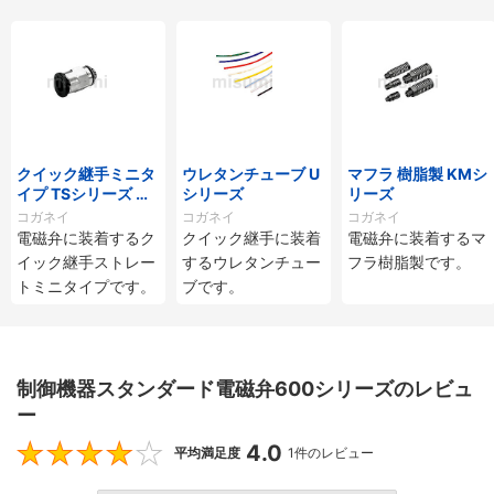
クイック継手ミニタ
ウレタンチューブ U
マフラ 樹脂製 KMシ
イプ TSシリーズ ス
シリーズ
リーズ
トレート
コガネイ
コガネイ
コガネイ
電磁弁に装着するク
クイック継手に装着
電磁弁に装着するマ
イック継手ストレー
するウレタンチュー
フラ樹脂製です。
トミニタイプです。
ブです。
制御機器スタンダード電磁弁600シリーズのレビュ
ー
4.0
4
平均満足度
1件のレビュー