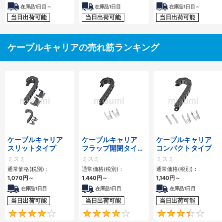
在庫品1日目～
在庫品1日目
在庫品1日目～
当日出荷可能
当日出荷可能
当日出荷可能
ケーブルキャリアの売れ筋ランキング
ケーブルキャリア
ケーブルキャリア
ケーブルキャリア
スリットタイプ
フラップ開閉タイ
コンパクトタイプ
プ 本体＋取付金具
ミスミ
ミスミ
ミスミ
通常価格(税別)：
通常価格(税別)：
通常価格(税別)：
1,070
円
～
1,440
円
～
1,140
円
～
在庫品1日目
在庫品1日目
在庫品1日目
当日出荷可能
当日出荷可能
当日出荷可能
4.1
4.2