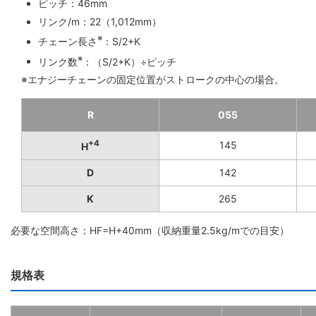
ピッチ：46mm
リンク/m：22（1,012mm）
※
チェーン長さ
：S/2+K
※
リンク数
：（S/2+K）÷ピッチ
※エナジーチェーンの固定位置がストロークの中心の場合。
R
055
+4
145
H
D
142
K
265
必要な空間高さ：HF=H+40mm（収納重量2.5kg/mでの目安）
規格表