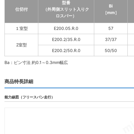
型番
Bi
仕切付
（外周側スリット入りク
［mm］
ロスバー）
１室型
E200.05.R.0
57
E200.2/35.R.0
37/37
2室型
E200.2/50.R.0
50/50
Ba：ピン寸法 約0.1～0.3mm幅広
商品特長詳細
能力線図（フリースパン走行）