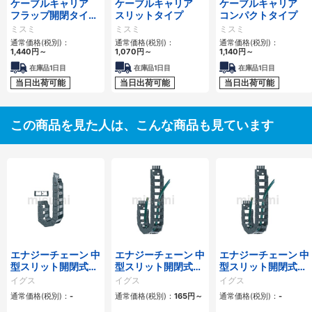
ケーブルキャリア
ケーブルキャリア
ケーブルキャリア
フラップ開閉タイ
スリットタイプ
コンパクトタイプ
プ 本体＋取付金具
ミスミ
ミスミ
ミスミ
通常価格(税別)：
通常価格(税別)：
通常価格(税別)：
1,440
円
～
1,070
円
～
1,140
円
～
在庫品1日目
在庫品1日目
在庫品1日目
当日出荷可能
当日出荷可能
当日出荷可能
この商品を見た人は、こんな商品も見ています
エナジーチェーン 中
エナジーチェーン 中
エナジーチェーン 中
型スリット開閉式
型スリット開閉式
型スリット開閉式
（EZチェーン）
（EZチェーン） E14
（EZチェーン） Z14
イグス
イグス
イグス
Z200型
型
型
通常価格(税別)：
-
通常価格(税別)：
165
円
～
通常価格(税別)：
-