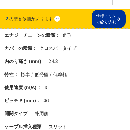
仕様・寸法

2
の型番候補があります
で絞り込む
エナジーチェーンの種類：
角形
カバーの種類：
クロスバータイプ
内のり高さ (mm)：
24.3
特性：
標準 / 低発塵 / 低摩耗
使用速度 (m/s)：
10
ピッチ P (mm)：
46
開閉タイプ：
外周側
ケーブル挿入種類：
スリット