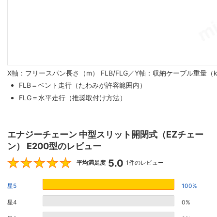
X軸：フリースパン長さ（m） FLB/FLG／Y軸：収納ケーブル重量（
FLB＝ベント走行（たわみが許容範囲内）
FLG＝水平走行（推奨取付け方法）
エナジーチェーン 中型スリット開閉式（EZチェー
ン） E200型のレビュー
5.0
5
平均満足度
1件のレビュー
星5
100%
星4
0%