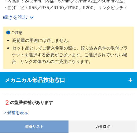
・内高さ：24.3mm、内幅：57mm／37mm×2室／50mm×2室。
・曲げ半径：R55／R75／R100／R150／R200、リンクピッチ：
46mm。
続きを読む
・外周側にスリットがあり、ケーブルを押し入れることにより簡単
収納が可能。
ご注意
・作業時間の短縮が可能。
高荷重の用途には適しません。
・ねじり走行可能（制限あり）。
・太いピボット径が耐久性を生み長寿命を実現。
セット品としてご購入希望の際に、絞り込み条件の取付ブラ
・汚れを寄せ付けにくい外面形状。
ケットを選択する必要がございます。ご選択されていない場
・1室型と2室型の2タイプ対応可能。
合、リンク本体のみのご受注になります。
【用途】
・ケーブルの収納等に便利。
メカニカル部品技術窓口
・充填が極めて簡単― コネクタ付ハーネスケーブルの組み付けに最
適。
2
の型番候補があります
候補を表示
型番リスト
カタログ