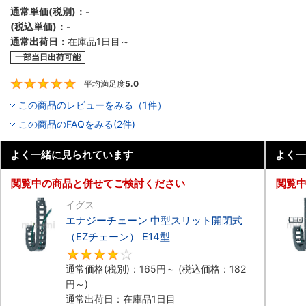
通常単価(税別)：
-
(税込単価)：
-
通常出荷日：
在庫品1日目～
一部当日出荷可能
平均満足度
5.0
5
この商品のレビューをみる（1件）
この商品のFAQをみる(2件)
よく一緒に見られています
よく一
閲覧中の商品と併せてご検討ください
閲覧
イグス
エナジーチェーン 中型スリット開閉式
（EZチェーン） E14型
4.3
通常価格(税別)：
165
円
～
(税込価格：
182
円
～)
通常出荷日：在庫品1日目