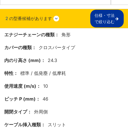
仕様・寸法

2
の型番候補があります
で絞り込む
エナジーチェーンの種類：
角形
カバーの種類：
クロスバータイプ
内のり高さ (mm)：
24.3
特性：
標準 / 低発塵 / 低摩耗
使用速度 (m/s)：
10
ピッチ P (mm)：
46
開閉タイプ：
外周側
ケーブル挿入種類：
スリット