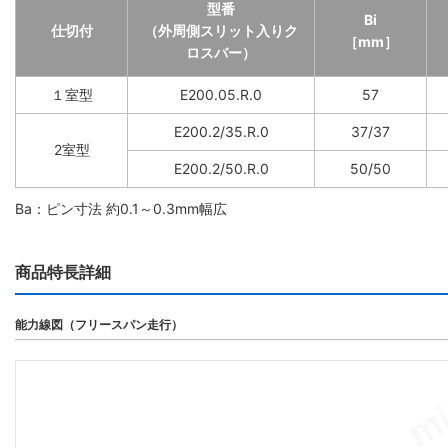
型番
Bi
仕切付
（外周側スリット入りク
［mm］
ロスバー）
１室型
E200.05.R.0
57
E200.2/35.R.0
37/37
2室型
E200.2/50.R.0
50/50
Ba：ピン寸法 約0.1～0.3mm幅広
商品特長詳細
能力線図（フリースパン走行）