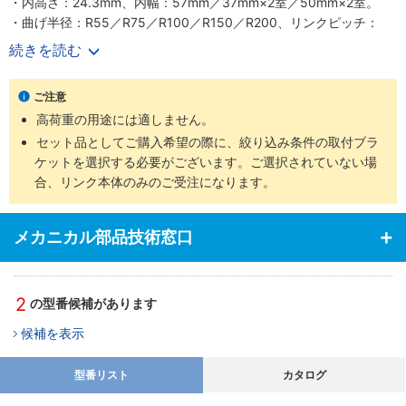
・内高さ：24.3mm、内幅：57mm／37mm×2室／50mm×2室。
・曲げ半径：R55／R75／R100／R150／R200、リンクピッチ：
46mm。
続きを読む
・外周側にスリットがあり、ケーブルを押し入れることにより簡単
収納が可能。
ご注意
・作業時間の短縮が可能。
高荷重の用途には適しません。
・ねじり走行可能（制限あり）。
・太いピボット径が耐久性を生み長寿命を実現。
セット品としてご購入希望の際に、絞り込み条件の取付ブラ
・汚れを寄せ付けにくい外面形状。
ケットを選択する必要がございます。ご選択されていない場
・1室型と2室型の2タイプ対応可能。
合、リンク本体のみのご受注になります。
【用途】
・ケーブルの収納等に便利。
メカニカル部品技術窓口
・充填が極めて簡単― コネクタ付ハーネスケーブルの組み付けに最
適。
2
の型番候補があります
候補を表示
型番リスト
カタログ