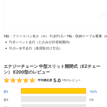
X軸：フリースパン長さ（m） FLB/FLG／Y軸：収納ケーブル重量（
FLB＝ベント走行（たわみが許容範囲内）
FLG＝水平走行（推奨取付け方法）
エナジーチェーン 中型スリット開閉式（EZチェー
ン） E200型のレビュー
5.0
5
平均満足度
1件のレビュー
星5
100%
星4
0%