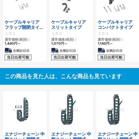
ケーブルキャリア
ケーブルキャリア
ケーブルキャリア
フラップ開閉タイ
スリットタイプ
コンパクトタイプ
プ 本体＋取付金具
ミスミ
ミスミ
ミスミ
通常価格(税別)：
通常価格(税別)：
通常価格(税別)：
1,440
円
～
1,070
円
～
1,140
円
～
在庫品1日目
在庫品1日目
在庫品1日目
当日出荷可能
当日出荷可能
当日出荷可能
この商品を見た人は、こんな商品も見ています
エナジーチェーン 中
エナジーチェーン 中
エナジーチェーン 中