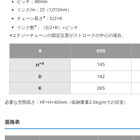
ピッチ：46mm
リンク/m：22（1,012mm）
※
チェーン長さ
：S/2+K
※
リンク数
：（S/2+K）÷ピッチ
※エナジーチェーンの固定位置がストロークの中心の場合。
R
055
+4
145
H
D
142
K
265
必要な空間高さ：HF=H+40mm（収納重量2.5kg/mでの目安）
規格表