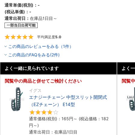
通常単価(税別)：
-
(税込単価)：
-
通常出荷日：
在庫品1日目～
一部当日出荷可能
平均満足度
5.0
5
この商品のレビューをみる（1件）
この商品のFAQをみる(2件)
よく一緒に見られています
よく一
閲覧中の商品と併せてご検討ください
閲覧
イグス
エナジーチェーン 中型スリット開閉式
（EZチェーン） E14型
4.3
通常価格(税別)：
165
円
～
(税込価格：
182
円
～)
通常出荷日：在庫品1日目