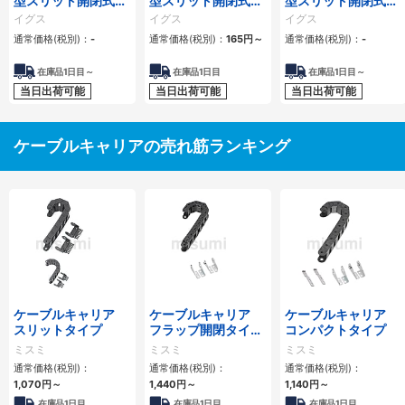
型スリット開閉式
型スリット開閉式
型スリット開閉式
（EZチェーン）
（EZチェーン） E14
（EZチェーン） Z14
イグス
イグス
イグス
Z200型
型
型
通常価格(税別)：
-
通常価格(税別)：
165
円
～
通常価格(税別)：
-
在庫品1日目～
在庫品1日目
在庫品1日目～
当日出荷可能
当日出荷可能
当日出荷可能
ケーブルキャリアの売れ筋ランキング
ケーブルキャリア
ケーブルキャリア
ケーブルキャリア
スリットタイプ
フラップ開閉タイ
コンパクトタイプ
プ 本体＋取付金具
ミスミ
ミスミ
ミスミ
通常価格(税別)：
通常価格(税別)：
通常価格(税別)：
1,070
円
～
1,440
円
～
1,140
円
～
在庫品1日目
在庫品1日目
在庫品1日目