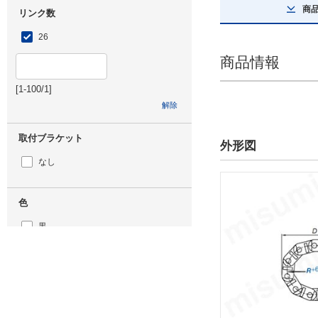
商
リンク数
26
商品情報
[1-100/1]
解除
取付ブラケット
外形図
なし
色
黒
タイプ
E200