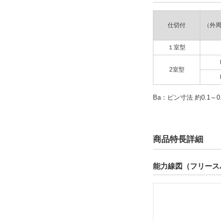
仕切付
（外
１室型
2室型
Ba：ピン寸法 約0.1～
商品特長詳細
能力線図（フリース