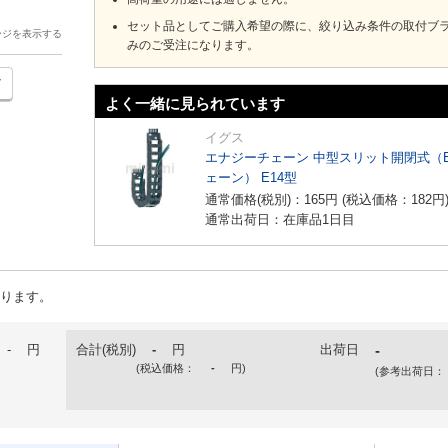
セット品としてご購入希望の際に、絞り込み条件の取付ブ
ージを表示する
みのご受注になります。
よく一緒に見られています
イグス
エナジーチェーン 中型スリット開閉式（
ェーン） E14型
通常価格(税別)：
165
円
(税込価格：
182
円
通常出荷日：在庫品1日目
ります。
-
円
合計(税別)
-
円
出荷日
-
(税込価格：
-
円
)
(参考出荷日：