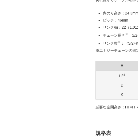
内のり高さ：24.3m
ピッチ：46mm
リンク/m：22（1,0
※
チェーン長さ
：S/2
※
リンク数
：（S/2+
※エナジーチェーンの固
R
+4
H
D
K
必要な空間高さ：HF=H+4
規格表