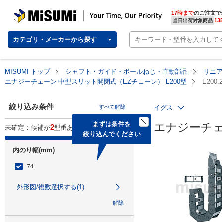
MISUMI | Your Time, Our Priority
17時まで
のご注文で
13
当日出荷対象商品
カテゴリ・メーカーから探す
MISUMI トップ
シャフト・ガイド・ボールねじ・直動部品
リニ
エナジーチェーン 中型スリット開閉式（EZチェーン） E200型
E200.2
絞り込み条件
すべて解除
イグス
まずは条件を

エナジーチェ
2
未確定：候補が
型番あります。
絞り込んでください
内のり幅(mm)
74
外形図/複数選択する(1)
解除