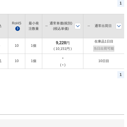
1
RoHS
最小発
通常単価(税別)
色
通常出荷日
?
注数量
(税込単価)
在庫品1日目
9,228
円
-
10
1個
当日出荷可能
(
10,151
円
)
-
黒
10
1個
10日目
-
(
)
1