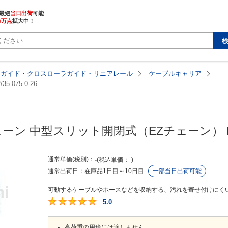
最短
当日出荷
5万点
拡大中！
アガイド・クロスローラガイド・リニアレール
ケーブルキャリア
/35.075.0-26
ーン 中型スリット開閉式（EZチェーン） E
通常単価(税別)
-
税込単価
-
通常出荷日：
在庫品1日目
～
10日目
一部当日出荷可能
可動するケーブルやホースなどを収納する、汚れを寄せ付けにくい
5.0
5
高荷重の用途には適しません。