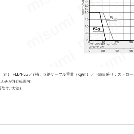
m） FLB/FLG／Y軸：収納ケーブル重量（kg/m）／下部目盛り：ストロー
たわみが許容範囲内）
奨取付け方法）