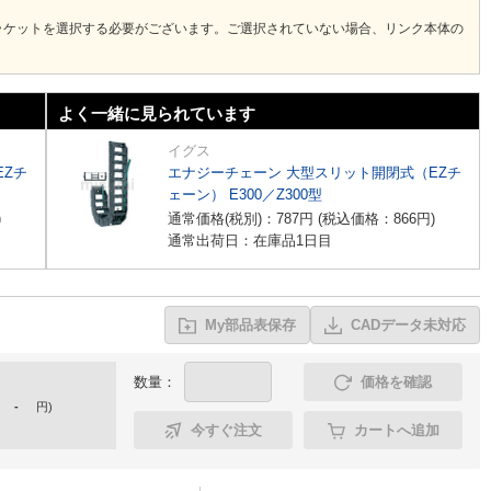
ラケットを選択する必要がございます。ご選択されていない場合、リンク本体の
よく一緒に見られています
イグス
EZチ
エナジーチェーン 大型スリット開閉式（EZチ
ェーン） E300／Z300型
)
通常価格(税別)：
787
円
(税込価格：
866
円
)
通常出荷日：在庫品1日目
My部品表保存
CADデータ未対応
数量：
価格を確認
-
円
)
今すぐ注文
カートへ追加