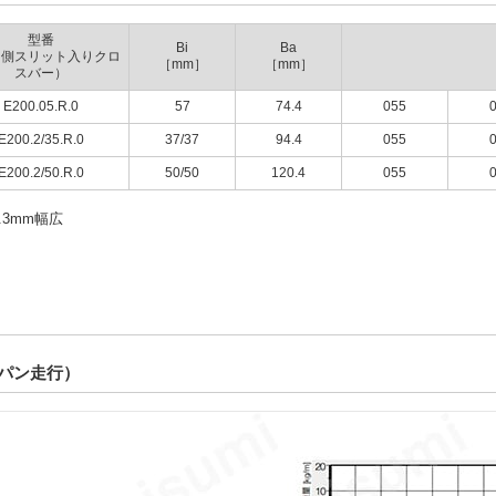
型番
Bi
Ba
周側スリット入りクロ
［mm］
［mm］
スバー）
E200.05.R.0
57
74.4
055
E200.2/35.R.0
37/37
94.4
055
E200.2/50.R.0
50/50
120.4
055
0.3mm幅広
パン走行）