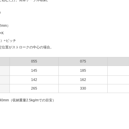
m
12mm）
+K
K）÷ピッチ
定位置がストロークの中心の場合。
055
075
145
185
142
162
265
330
0mm（収納重量2.5kg/mでの目安）