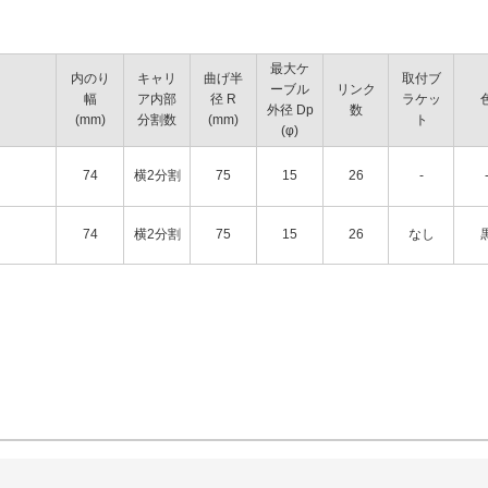
最大ケ
内のり
キャリ
曲げ半
取付ブ
ーブル
リンク
幅
ア内部
径 R
ラケッ
外径 Dp
数
(mm)
分割数
(mm)
ト
(φ)
74
横2分割
75
15
26
-
74
横2分割
75
15
26
なし