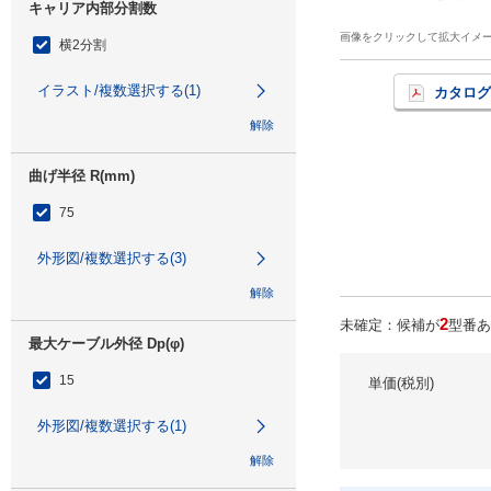
キャリア内部分割数
画像をクリックして拡大イメ
横2分割
イラスト/複数選択する(1)
カタログ
解除
曲げ半径 R(mm)
75
外形図/複数選択する(3)
解除
2
未確定：候補が
型番あ
最大ケーブル外径 Dp(φ)
15
単価(税別)
外形図/複数選択する(1)
解除