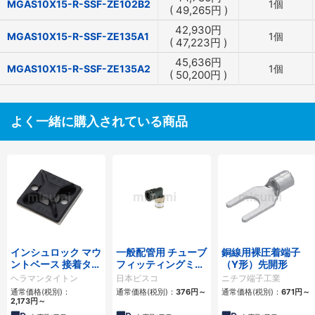
MGAS10X15-R-SSF-ZE102B2
1個
(
49,265
円
)
42,930
円
MGAS10X15-R-SSF-ZE135A1
1個
(
47,223
円
)
45,636
円
MGAS10X15-R-SSF-ZE135A2
1個
(
50,200
円
)
よく一緒に購入されている商品
インシュロック マウ
一般配管用 チューブ
銅線用裸圧着端子
ントベース 接着タイ
フィッティングミニ
（Y形）先開形
プ
タイプ エルボ
ヘラマンタイトン
日本ピスコ
ニチフ端子工業
通常価格(税別)：
通常価格(税別)：
376
円
～
通常価格(税別)：
671
円
～
2,173
円
～