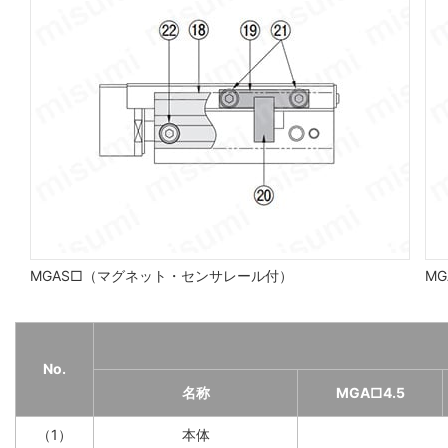
MGAS□（マグネット・センサレール付）
MG
No.
名称
MGA□4.5
（1）
本体