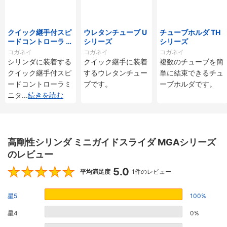
クイック継手付スピ
ウレタンチューブ U
チューブホルダ TH
ードコントローラ ス
シリーズ
シリーズ
タンダードタイプ S
コガネイ
コガネイ
コガネイ
C□-M・SS□-Mシ
シリンダに装着する
クイック継手に装着
複数のチューブを簡
リーズ
クイック継手付スピ
するウレタンチュー
単に結束できるチュ
ードコントローラミ
ブです。
ーブホルダです。
ニタ
...
続きを読む
高剛性シリンダ ミニガイドスライダ MGAシリーズ
のレビュー
5.0
5
平均満足度
1件のレビュー
星5
100%
星4
0%