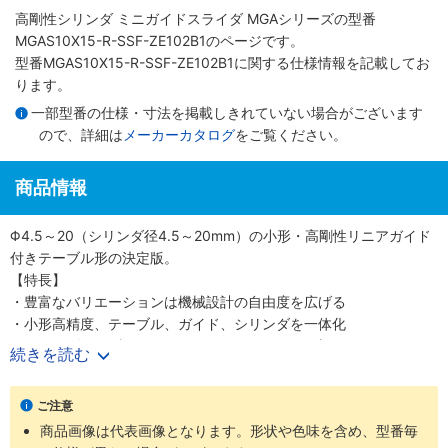
高剛性シリンダ ミニガイドスライダ MGAシリーズ
の型番
MGAS10X15-R-SSF-ZE102B1のページです。
型番MGAS10X15-R-SSF-ZE102B1に関する仕様情報を記載してお
ります。
一部型番の仕様・寸法を掲載しきれていない場合がございます
ので、詳細は
メーカーカタログ
をご覧ください。
商品情報
Φ4.5～20（シリンダ径4.5～20mm）の小形・高剛性リニアガイド
付きテーブル形の決定版。
【特長】
・豊富なバリエーションは機械設計の自由度を広げる
・小形高精度、テーブル、ガイド、シリンダを一体化
・シリンダ径6種類Φ4.5、6、8、10、12、20（直径4.5、6、8、
続きを読む
10、12、20mm）
・精密に長さを測定可能なストロークセンサも選択可能
ご注意
【用途】
商品画像は代表画像となります。形状や色味を含め、型番毎
・あらゆる業界の空気圧機器や生産ラインに対応