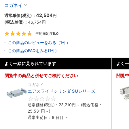
コガネイ
42,504
通常単価(税別)：
円
(税込単価)：
46,754
円
平均満足度
5.0
5
この商品のレビューをみる（1件）
この商品のFAQをみる(1件)
よく一緒に見られています
よく一
閲覧中の商品と併せてご検討ください
閲覧
コガネイ
エアスライドシリンダ SUシリーズ
0
通常価格(税別)：
23,210
円
～
(税込価格：
25,531
円
～)
通常出荷日：8 日目 ～