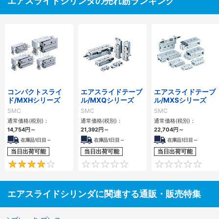
エアスライドシリンダの売れ筋ランキング
コンパクトスライ
エアスライドテーブ
エアスライドテーブ
ド/MXHシリーズ
ル/MXQシリーズ
ル/MXSシリーズ
SMC
SMC
SMC
通常価格(税別)：
通常価格(税別)：
通常価格(税別)：
14,754
円
～
21,392
円
～
22,704
円
～
在庫品1日目～
在庫品1日目～
在庫品1日目～
当日出荷可能
当日出荷可能
当日出荷可能
4
0
エアスライドシリンダに関連する通販・販売特集