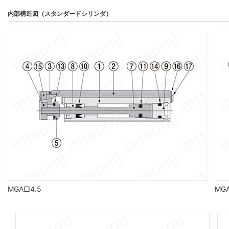
内部構造図（スタンダードシリンダ）
MGA□4.5
MG