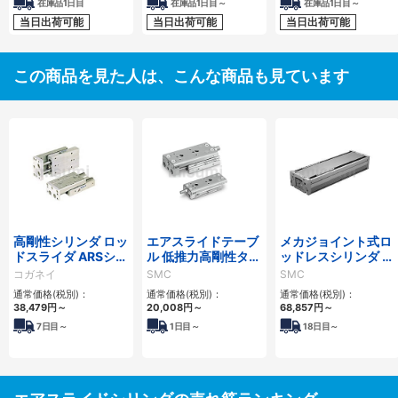
在庫品1日目
在庫品1日目～
在庫品1日目～
当日出荷可能
当日出荷可能
当日出荷可能
この商品を見た人は、こんな商品も見ています
高剛性シリンダ ロッ
エアスライドテーブ
メカジョイント式ロ
ドスライダ ARSシリ
ル 低推力高剛性タイ
ッドレスシリンダ 高
ーズ
プ/MXQ□Bシリー
剛性・リニアガイド
コガネイ
SMC
SMC
ズ
形 MY1HTシリーズ
通常価格(税別)：
通常価格(税別)：
通常価格(税別)：
38,479
円
～
20,008
円
～
68,857
円
～
7
日目～
1
日目～
18
日目～