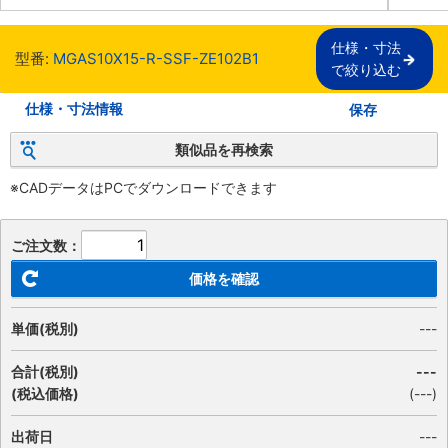
仕様・寸法

型番:
MGAS10X15-R-SSF-ZE102B1
で絞り込む
仕様・寸法情報
保存
類似品を再検索
※CADデータはPCでダウンロードできます
ご注文数：
価格を確認
単価(税別)
---
合計(税別)
---
(税込価格)
(
---
)
出荷日
---