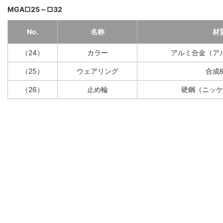
MGA□25～□32
No.
名称
材
（24）
カラー
アルミ合金（ア
（25）
ウェアリング
合成
（26）
止め輪
硬鋼（ニッケ