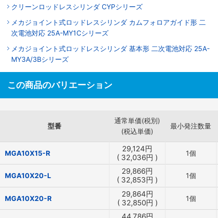
クリーンロッドレスシリンダ CYPシリーズ
メカジョイント式ロッドレスシリンダ カムフォロアガイド形 二
次電池対応 25A-MY1Cシリーズ
メカジョイント式ロッドレスシリンダ 基本形 二次電池対応 25A-
MY3A/3Bシリーズ
この商品のバリエーション
通常単価(税別)
型番
最小発注数量
(税込単価)
29,124
円
MGA10X15-R
1個
(
32,036
円
)
29,866
円
MGA10X20-L
1個
(
32,853
円
)
29,864
円
MGA10X20-R
1個
(
32,850
円
)
44,786
円