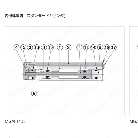
内部構造図（スタンダードシリンダ）
MGA□4.5
MG