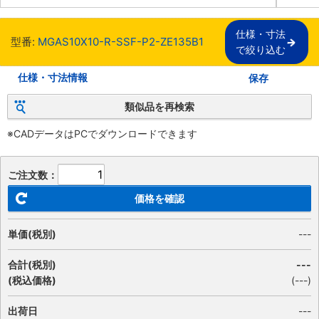
仕様・寸法

型番:
MGAS10X10-R-SSF-P2-ZE135B1
で絞り込む
仕様・寸法情報
保存
類似品を再検索
※CADデータはPCでダウンロードできます
ご注文数：
価格を確認
単価(税別)
---
合計(税別)
---
(税込価格)
(
---
)
出荷日
---