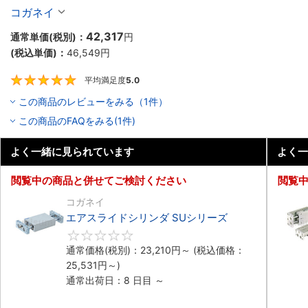
コガネイ
42,317
通常単価(税別)：
円
(税込単価)：
46,549
円
平均満足度
5.0
5
この商品のレビューをみる（1件）
この商品のFAQをみる(1件)
よく一緒に見られています
よく一
閲覧中の商品と併せてご検討ください
閲覧
コガネイ
エアスライドシリンダ SUシリーズ
0
通常価格(税別)：
23,210
円
～
(税込価格：
25,531
円
～)
通常出荷日：8 日目 ～