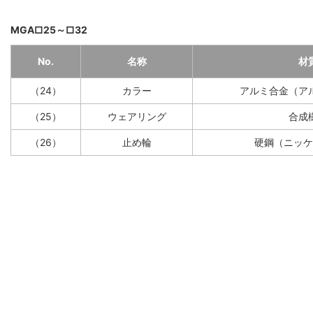
MGA□25～□32
No.
名称
材
（24）
カラー
アルミ合金（ア
（25）
ウェアリング
合成
（26）
止め輪
硬鋼（ニッケ