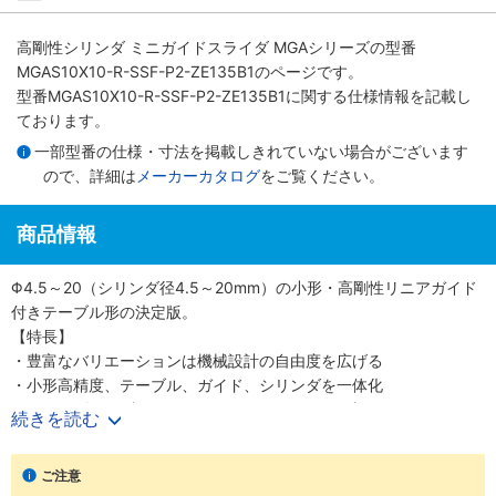
高剛性シリンダ ミニガイドスライダ MGAシリーズ
の型番
MGAS10X10-R-SSF-P2-ZE135B1のページです。
型番MGAS10X10-R-SSF-P2-ZE135B1に関する仕様情報を記載し
ております。
一部型番の仕様・寸法を掲載しきれていない場合がございます
ので、詳細は
メーカーカタログ
をご覧ください。
商品情報
Φ4.5～20（シリンダ径4.5～20mm）の小形・高剛性リニアガイド
付きテーブル形の決定版。
【特長】
・豊富なバリエーションは機械設計の自由度を広げる
・小形高精度、テーブル、ガイド、シリンダを一体化
・シリンダ径6種類Φ4.5、6、8、10、12、20（直径4.5、6、8、
続きを読む
10、12、20mm）
・精密に長さを測定可能なストロークセンサも選択可能
ご注意
【用途】