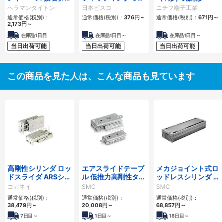
プ
タイプ エルボ
ヘラマンタイトン
日本ピスコ
ニチフ端子工業
通常価格(税別)：
通常価格(税別)：
376
円
～
通常価格(税別)：
671
円
～
2,173
円
～
在庫品1日目
在庫品1日目～
在庫品1日目～
当日出荷可能
当日出荷可能
当日出荷可能
この商品を見た人は、こんな商品も見ています
高剛性シリンダ ロッ
エアスライドテーブ
メカジョイント式ロ
ドスライダ ARSシリ
ル 低推力高剛性タイ
ッドレスシリンダ 高
ーズ
プ/MXQ□Bシリー
剛性・リニアガイド
コガネイ
SMC
SMC
ズ
形 MY1HTシリーズ
通常価格(税別)：
通常価格(税別)：
通常価格(税別)：
38,479
円
～
20,008
円
～
68,857
円
～
7
日目～
1
日目～
18
日目～