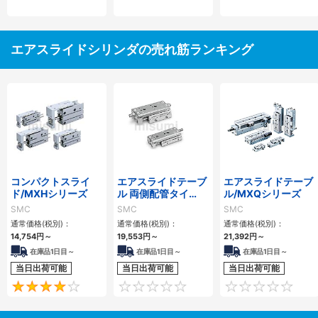
エアスライドシリンダの売れ筋ランキング
コンパクトスライ
エアスライドテーブ
エアスライドテーブ
ド/MXHシリーズ
ル 両側配管タイ
ル/MXQシリーズ
プ/MXQ□Aシリー
SMC
SMC
SMC
ズ
通常価格(税別)：
通常価格(税別)：
通常価格(税別)：
14,754
円
～
19,553
円
～
21,392
円
～
在庫品1日目～
在庫品1日目～
在庫品1日目～
当日出荷可能
当日出荷可能
当日出荷可能
4
0