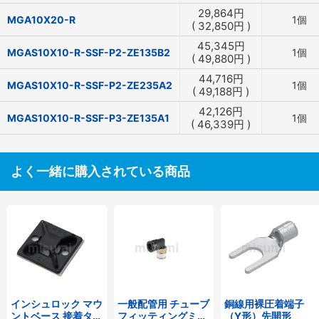
29,864
円
MGA10X20-R
1個
(
32,850
円
)
45,345
円
MGAS10X10-R-SSF-P2-ZE135B2
1個
(
49,880
円
)
44,716
円
MGAS10X10-R-SSF-P2-ZE235A2
1個
(
49,188
円
)
42,126
円
MGAS10X10-R-SSF-P3-ZE135A1
1個
(
46,339
円
)
よく一緒に購入されている商品
インシュロック マウ
一般配管用 チューブ
銅線用裸圧着端子
ントベース 接着タイ
フィッティングミニ
（Y形）先開形