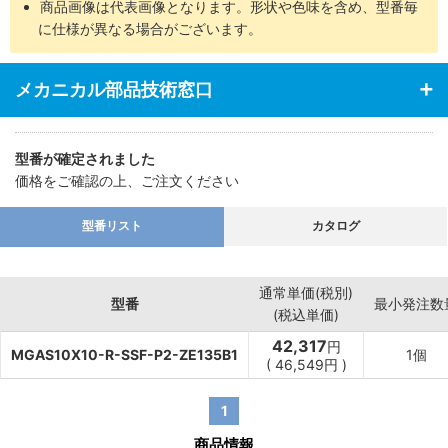
商品画像は代表画像となります。形状や色味を含め、型番毎
・あらゆる業界の空気圧機器や生産ラインに対応
に仕様が異なる場合がございます。
メカニカル部品技術窓口
型番が確定されました
価格をご確認の上、ご注文ください
型番リスト
カタログ
通常単価(税別)
型番
最小発注数
(税込単価)
42,317
円
MGAS10X10-R-SSF-P2-ZE135B1
1個
(
46,549
円
)
1
商品情報