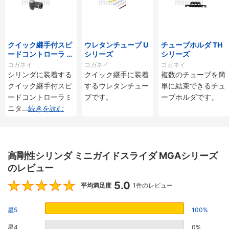
クイック継手付スピ
ウレタンチューブ U
チューブホルダ TH
ードコントローラ ス
シリーズ
シリーズ
タンダードタイプ S
コガネイ
コガネイ
コガネイ
C□-M・SS□-Mシ
シリンダに装着する
クイック継手に装着
複数のチューブを簡
リーズ
クイック継手付スピ
するウレタンチュー
単に結束できるチュ
ードコントローラミ
ブです。
ーブホルダです。
ニタ
...
続きを読む
高剛性シリンダ ミニガイドスライダ MGAシリーズ
のレビュー
5.0
5
平均満足度
1件のレビュー
星5
100%
星4
0%