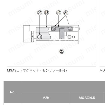
MGAS□（マグネット・センサレール付）
MG
No.
名称
MGA□4.5