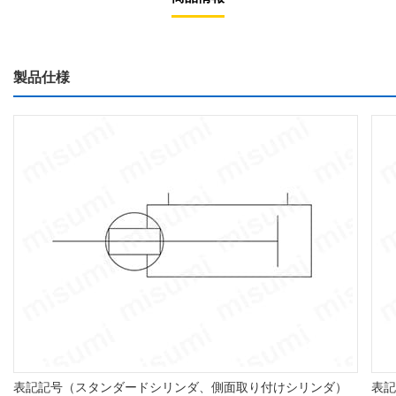
製品仕様
表記記号（スタンダードシリンダ、側面取り付けシリンダ）
表記