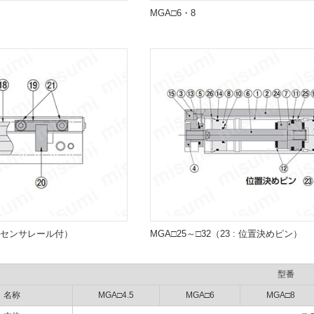
MGA□6・8
・センサレール付）
MGA□25～□32（23 : 位置決めピン）
型番
名称
MGA□4.5
MGA□6
MGA□8