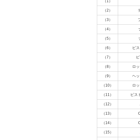
（1）
ストローク調節機構
（2）
（3）
なし（標準）
（4）
解除
（5）
ストローク調節位置
（6）
ピス
なし
（7）
ピ
（8）
ロッ
解除
（9）
ヘッ
位置決めピン
（10）
ロッ
あり
（11）
ピス
解除
（12）
（13）
ピン数
（14）
3
（15）
解除