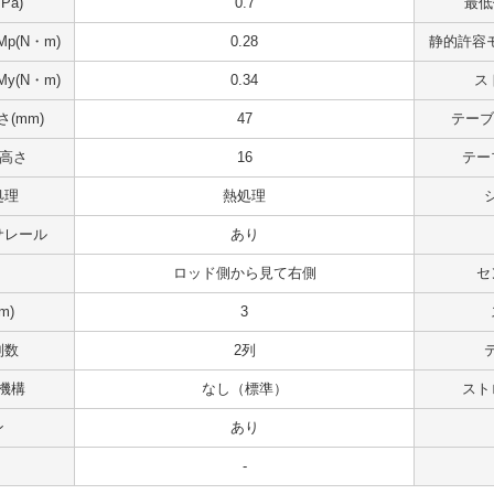
Pa)
0.7
最低
p(N・m)
0.28
静的許容モ
y(N・m)
0.34
ス
(mm)
47
テーブ
 高さ
16
テー
処理
熱処理
サレール
あり
ロッド側から見て右側
セ
m)
3
列数
2列
機構
なし（標準）
スト
ン
あり
-