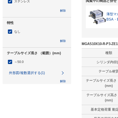
閲覧中の商品と併せ
ステンレス
解除
薄型マ
BSA・
特性
なし
解除
MGAS10X10-R-P3-
種類
テーブルサイズ長さ （範囲）(mm)
～50.0
シリンダ内径(
テーブル材
外形図/複数選択する(1)
テーブルサイズ長さ
解除
(mm)
テーブルサイズ幅 （範囲）(mm)
テーブルサイズ高さ
(mm)
25.1～50.0
基本定格荷重 動定
外形図/複数選択する(1)