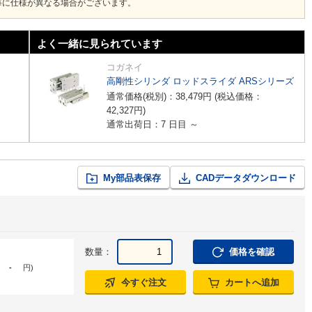
毎に仕様が異なる場合がございます。
よく一緒に見られています
コガネイ
高剛性シリンダ ロッドスライダ ARSシリーズ
通常価格(税別)：
38,479
円
(税込価格：
42,327
円
)
通常出荷日：7 日目 ～
My部品表保存
CADデータダウンロード
数量：
価格を確認
-
円
)
今すぐ注文
カートへ追加