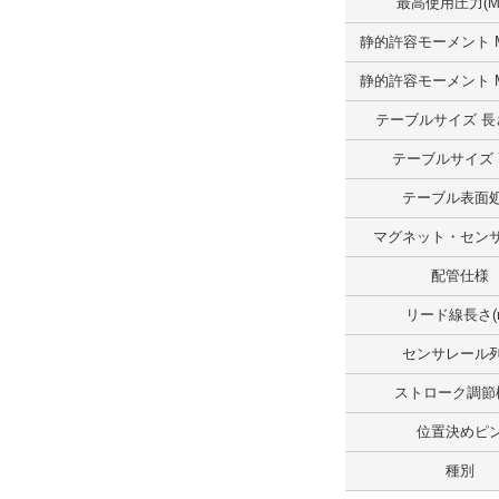
最高使用圧力(M
解除
静的許容モーメント M
テーブルサイズ高さ（範囲）(mm)
静的許容モーメント M
～20.0
テーブルサイズ 長さ
外形図/複数選択する(1)
テーブルサイズ
解除
テーブル表面
ストローク(mm)
マグネット・セン
10
配管仕様
解除
リード線長さ(
センサレール
テーブルサイズ 長さ(mm)
ストローク調節
47
位置決めピ
解除
種別
テーブルサイズ 幅(mm)