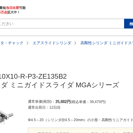
最短
当日出荷
5万点
拡大中！
ータ・チャック
エアスライドシリンダ
高剛性シリンダ ミニガイドス
0X10-R-P3-ZE135B2

ダ ミニガイドスライダ MGAシリーズ
通常単価(税別)
35,882
円
税込単価
39,470
円
通常出荷日：
12日目
Φ4.5～20（シリンダ径4.5～20mm）の小形・高剛性リニアガイ