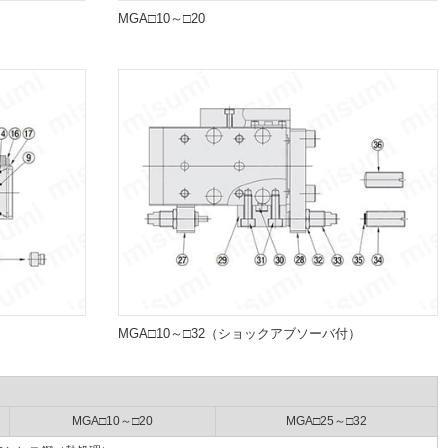
MGA□10～□20
MGA□10～□32（ショックアブソーバ付）
MGA□10～□20
MGA□25～□32