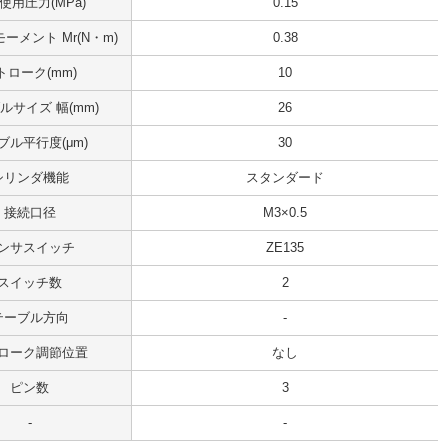
使用圧力(MPa)
0.15
ーメント Mr(N・m)
0.38
トローク(mm)
10
ルサイズ 幅(mm)
26
ブル平行度(μm)
30
シリンダ機能
スタンダード
接続口径
M3×0.5
ンサスイッチ
ZE135
スイッチ数
2
テーブル方向
-
ローク調節位置
なし
ピン数
3
-
-