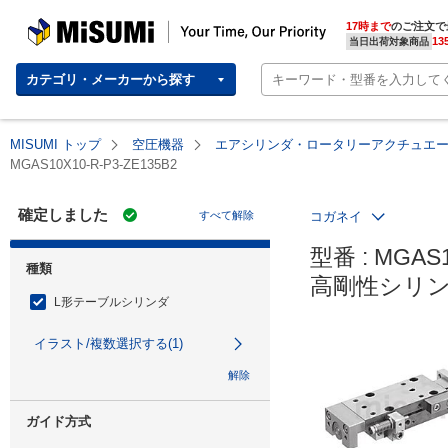
MISUMI | Your Time, Our Priority
17時まで
のご注文で
13
当日出荷対象商品
カテゴリ・メーカーから探す
MISUMI トップ
空圧機器
エアシリンダ・ロータリーアクチュエ
MGAS10X10-R-P3-ZE135B2
確定しました
すべて解除
コガネイ
型番 : MGAS1
種類
高剛性シリン
L形テーブルシリンダ
イラスト/複数選択する(1)
解除
ガイド方式