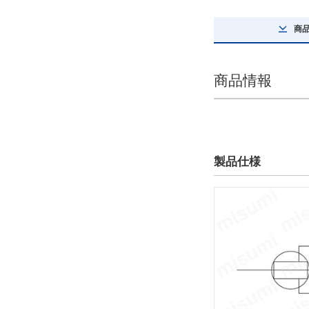
26
商
解除
テーブルサイズ 高さ
商品情報
16
解除
テーブル平行度(μm)
製品仕様
30
解除
テーブル表面処理
熱処理
解除