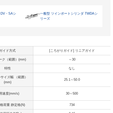
DV・SAシ
一般型 ツインポートシリンダ TWDAシ
リーズ
ガイド方式
[ころがりガイド] リニアガイド
ーク（範囲）(mm)
～30
特性
なし
サイズ幅 （範囲）
25.1～50.0
(mm)
用速度(mm/s)
30～500
格荷重 静定格(N)
734