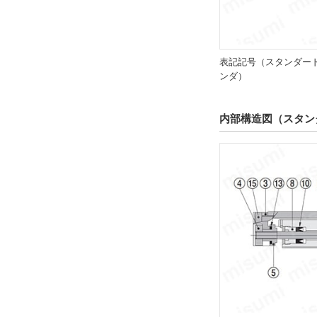
シリンダ機能
スタンダード
解除
表記記号（スタンダー
ンダ）
マグネット・センサレール
あり
内部構造図（スタン
解除
接続口径
M3×0.5
解除
配管仕様
ロッド側から見て右側
解除