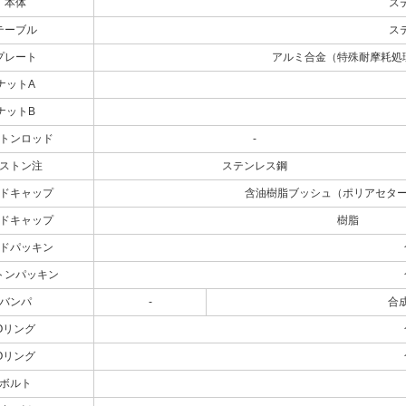
本体
ス
テーブル
ス
プレート
アルミ合金（特殊耐摩耗処
ナットA
ナットB
トンロッド
-
ストン注
ステンレス鋼
ドキャップ
含油樹脂ブッシュ（ポリアセタ
ドキャップ
樹脂
ドパッキン
トンパッキン
バンパ
-
合成
Oリング
Oリング
ボルト