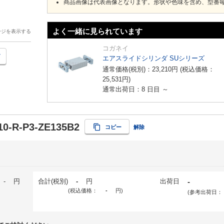
商品画像は代表画像となります。形状や色味を含め、型番
よく一緒に見られています
ージを表示する
コガネイ
エアスライドシリンダ SUシリーズ
通常価格(税別)：
23,210
円
(税込価格：
25,531
円
)
通常出荷日：8 日目 ～
0-R-P3-ZE135B2
コピー
解除
-
円
合計(税別)
-
円
出荷日
-
(税込価格：
-
円
)
(参考出荷日：