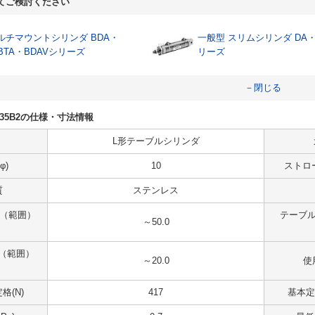
てご検討ください
ルチマウントシリンダ BDA・
一般型 スリムシリンダ DA・
BTA・BDAVシリーズ
リーズ
－閉じる
ZE135B2の仕様・寸法情報
L形テーブルシリンダ
φ)
10
ストロ
質
ステンレス
 （範囲）
テーブル
～50.0
（範囲）
～20.0
使
格(N)
417
基本定