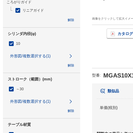
ころがりガイド
リニアガイド
画像をクリックして拡大イメ
解除
シリンダ内径(φ)
カタログ
10
外形図/複数選択する(1)
解除
MGAS10X1
型番
:
ストローク（範囲）(mm)
～30
類似品
外形図/複数選択する(1)
単価(税別)
解除
テーブル材質