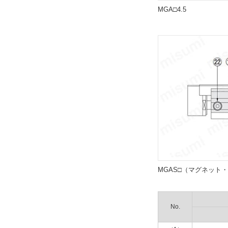
MGA□4.5
センサスイッチ
ZE135
解除
リード線長さ(m)
3
解除
スイッチ数
2
解除
MGAS□（マグネット
センサレール列数
2列
No.
解除