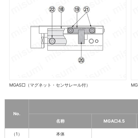
MGAS□（マグネット・センサレール付）
MG
No.
名称
MGA□4.5
（1）
本体