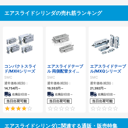
エアスライドシリンダの売れ筋ランキング
コンパクトスライ
エアスライドテーブ
エアスライドテーブ
ド/MXHシリーズ
ル 両側配管タイ
ル/MXQシリーズ
プ/MXQ□Aシリー
SMC
SMC
SMC
ズ
通常価格(税別)：
通常価格(税別)：
通常価格(税別)：
14,754
円
～
19,553
円
～
21,392
円
～
在庫品1日目～
在庫品1日目～
在庫品1日目～
当日出荷可能
当日出荷可能
当日出荷可能
4
0
エアスライドシリンダに関連する通販・販売特集