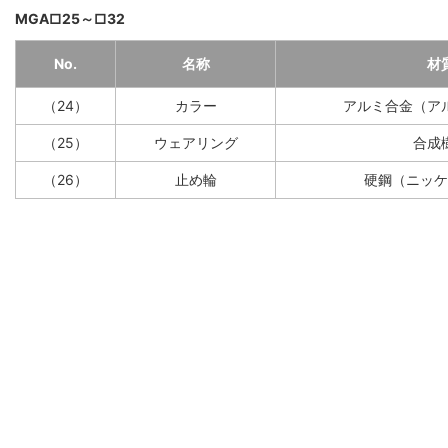
MGA□25～□32
No.
名称
材
（24）
カラー
アルミ合金（ア
（25）
ウェアリング
合成
（26）
止め輪
硬鋼（ニッケ