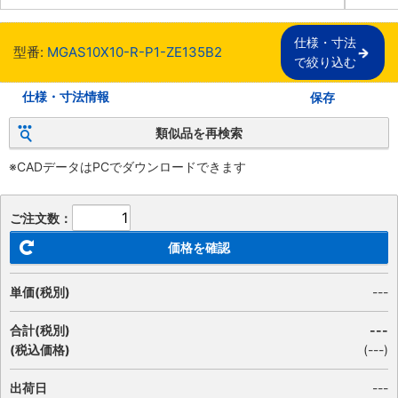
仕様・寸法

型番:
MGAS10X10-R-P1-ZE135B2
で絞り込む
仕様・寸法情報
保存
類似品を再検索
※CADデータはPCでダウンロードできます
ご注文数：
価格を確認
単価(税別)
---
合計(税別)
---
(税込価格)
(
---
)
出荷日
---