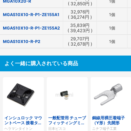
MGA10X20-R
1個
(
32,850
円
)
32,976
円
MGAS10X10-R-P1-ZE155A1
1個
(
36,274
円
)
35,839
円
MGAS10X10-R-P1-ZE155A2
1個
(
39,423
円
)
29,707
円
MGAS10X10-R-P2
1個
(
32,678
円
)
よく一緒に購入されている商品
インシュロック マウ
一般配管用 チューブ
銅線用裸圧着端子
ントベース 接着タイ
フィッティングミニ
（Y形）先開形
プ
タイプ エルボ
ヘラマンタイトン
日本ピスコ
ニチフ端子工業