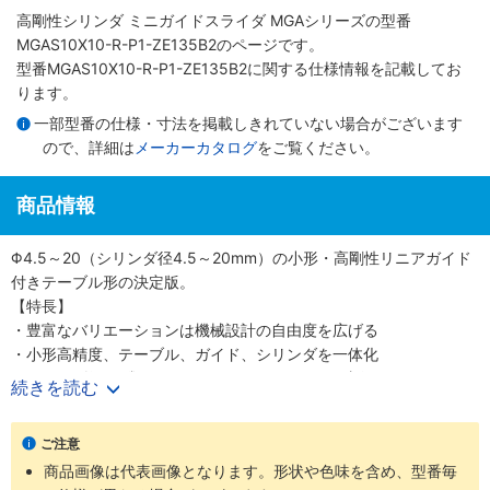
高剛性シリンダ ミニガイドスライダ MGAシリーズ
の型番
MGAS10X10-R-P1-ZE135B2のページです。
型番MGAS10X10-R-P1-ZE135B2に関する仕様情報を記載してお
ります。
一部型番の仕様・寸法を掲載しきれていない場合がございます
ので、詳細は
メーカーカタログ
をご覧ください。
商品情報
Φ4.5～20（シリンダ径4.5～20mm）の小形・高剛性リニアガイド
付きテーブル形の決定版。
【特長】
・豊富なバリエーションは機械設計の自由度を広げる
・小形高精度、テーブル、ガイド、シリンダを一体化
・シリンダ径6種類Φ4.5、6、8、10、12、20（直径4.5、6、8、
続きを読む
10、12、20mm）
・精密に長さを測定可能なストロークセンサも選択可能
ご注意
【用途】
商品画像は代表画像となります。形状や色味を含め、型番毎
・あらゆる業界の空気圧機器や生産ラインに対応