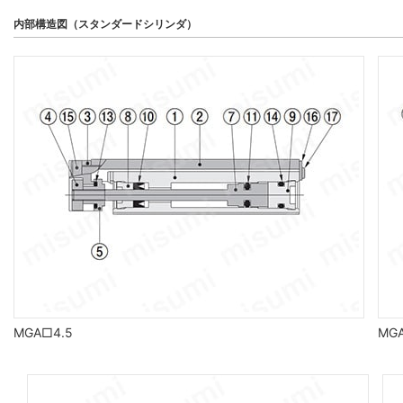
内部構造図（スタンダードシリンダ）
MGA□4.5
MG