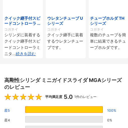
クイック継手付スピ
ウレタンチューブ U
チューブホルダ TH
ードコントローラ ス
シリーズ
シリーズ
タンダードタイプ S
コガネイ
コガネイ
コガネイ
C□-M・SS□-Mシ
シリンダに装着する
クイック継手に装着
複数のチューブを簡
リーズ
クイック継手付スピ
するウレタンチュー
単に結束できるチュ
ードコントローラミ
ブです。
ーブホルダです。
ニタ
...
続きを読む
高剛性シリンダ ミニガイドスライダ MGAシリーズ
のレビュー
5.0
5
平均満足度
1件のレビュー
星5
100%
星4
0%