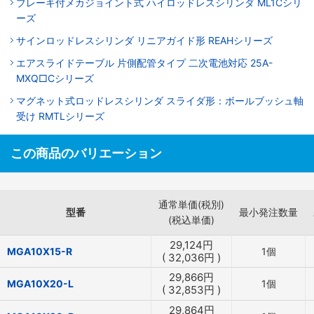
ブレーキ付メカジョイント式 ハイロッドレスシリンダ ML1Cシリ
ーズ
サインロッドレスシリンダ リニアガイド形 REAHシリーズ
エアスライドテーブル 片側配管タイプ 二次電池対応 25A-
MXQ□Cシリーズ
マグネット式ロッドレスシリンダ スライダ形：ボールブッシュ軸
受け RMTLシリーズ
この商品のバリエーション
通常単価(税別)
型番
最小発注数量
(税込単価)
29,124
円
MGA10X15-R
1個
(
32,036
円
)
29,866
円
MGA10X20-L
1個
(
32,853
円
)
29,864
円