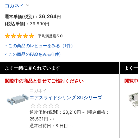
コガネイ
36,264
通常単価(税別)：
円
(税込単価)：
39,890
円
平均満足度
5.0
5
この商品のレビューをみる（1件）
この商品のFAQをみる(1件)
よく一緒に見られています
よく一
閲覧中の商品と併せてご検討ください
閲覧
コガネイ
エアスライドシリンダ SUシリーズ
0
通常価格(税別)：
23,210
円
～
(税込価格：
25,531
円
～)
通常出荷日：8 日目 ～