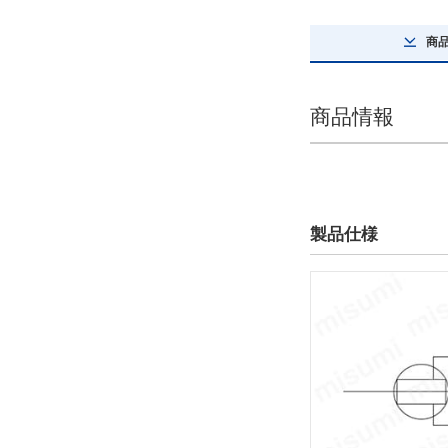
26
商
解除
テーブルサイズ 高さ
商品情報
16
解除
テーブル平行度(μm)
製品仕様
30
解除
テーブル表面処理
熱処理
解除