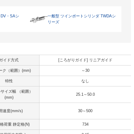
DV・SAシ
一般型 ツインポートシリンダ TWDAシ
リーズ
ガイド方式
[ころがりガイド] リニアガイド
ーク（範囲）(mm)
～30
特性
なし
サイズ幅 （範囲）
25.1～50.0
(mm)
用速度(mm/s)
30～500
格荷重 静定格(N)
734