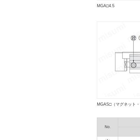
MGA□4.5
センサスイッチ
ZE135
解除
リード線長さ(m)
1
解除
スイッチ数
2
解除
MGAS□（マグネット
センサレール列数
2列
No.
解除