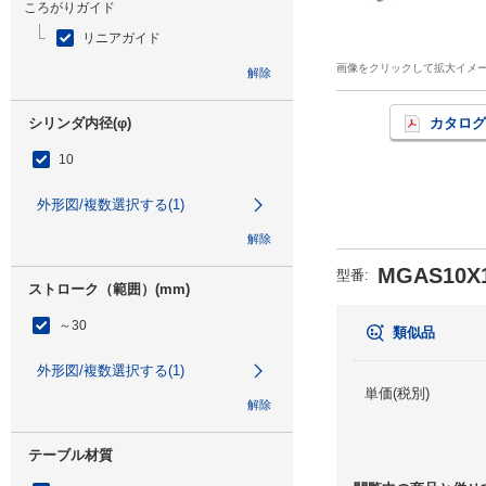
ころがりガイド
リニアガイド
画像をクリックして拡大イメ
解除
シリンダ内径(φ)
カタログ
10
外形図/複数選択する(1)
解除
MGAS10X1
型番
:
ストローク（範囲）(mm)
～30
類似品
外形図/複数選択する(1)
単価(税別)
解除
テーブル材質