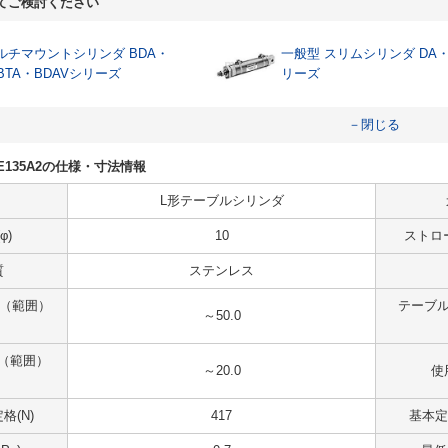
てご検討ください
ルチマウントシリンダ BDA・
一般型 スリムシリンダ DA・
BTA・BDAVシリーズ
リーズ
－閉じる
-ZE135A2の仕様・寸法情報
L形テーブルシリンダ
φ)
10
ストロ
質
ステンレス
 （範囲）
テーブル
～50.0
（範囲）
～20.0
使
格(N)
417
基本定