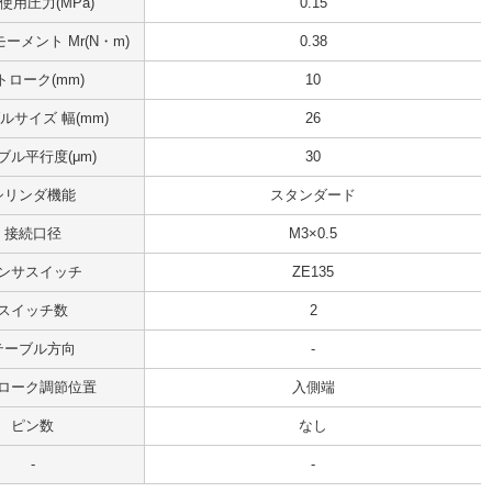
使用圧力(MPa)
0.15
ーメント Mr(N・m)
0.38
トローク(mm)
10
ルサイズ 幅(mm)
26
ブル平行度(μm)
30
シリンダ機能
スタンダード
接続口径
M3×0.5
ンサスイッチ
ZE135
スイッチ数
2
テーブル方向
-
ローク調節位置
入側端
ピン数
なし
-
-