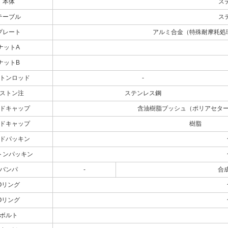
本体
ス
テーブル
ス
プレート
アルミ合金（特殊耐摩耗処
ナットA
ナットB
トンロッド
-
ストン注
ステンレス鋼
ドキャップ
含油樹脂ブッシュ（ポリアセタ
ドキャップ
樹脂
ドパッキン
トンパッキン
バンパ
-
合成
Oリング
Oリング
ボルト