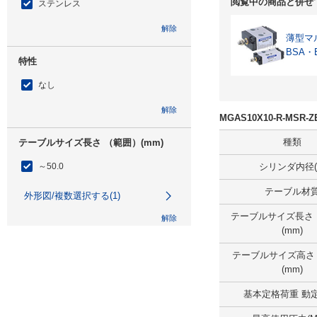
閲覧中の商品と併せ
ステンレス
解除
薄型マ
BSA・
特性
なし
解除
MGAS10X10-R-MSR
種類
テーブルサイズ長さ （範囲）(mm)
～50.0
シリンダ内径(
テーブル材
外形図/複数選択する(1)
テーブルサイズ長さ
解除
(mm)
テーブルサイズ幅 （範囲）(mm)
テーブルサイズ高さ
(mm)
25.1～50.0
基本定格荷重 動定
外形図/複数選択する(1)