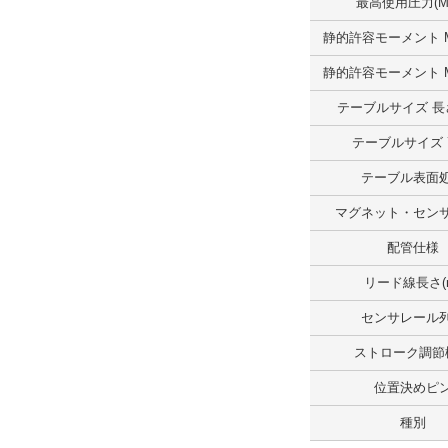
最高使用圧力(M
解除
静的許容モーメント M
テーブルサイズ高さ（範囲）(mm)
静的許容モーメント M
～20.0
テーブルサイズ 長さ
外形図/複数選択する(1)
テーブルサイズ
解除
テーブル表面
ストローク(mm)
マグネット・セン
10
配管仕様
解除
リード線長さ(
センサレール
テーブルサイズ 長さ(mm)
ストローク調節
47
位置決めピ
解除
種別
テーブルサイズ 幅(mm)