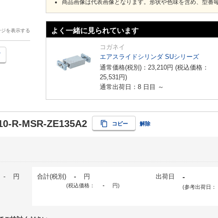
商品画像は代表画像となります。形状や色味を含め、型番
よく一緒に見られています
ージを表示する
コガネイ
エアスライドシリンダ SUシリーズ
通常価格(税別)：
23,210
円
(税込価格：
25,531
円
)
通常出荷日：8 日目 ～
0-R-MSR-ZE135A2
コピー
解除
-
円
合計(税別)
-
円
出荷日
-
(税込価格：
-
円
)
(参考出荷日：