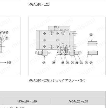
MGA□10～□20
MGA□10～□32（ショックアブソーバ付）
MGA□10～□20
MGA□25～□32