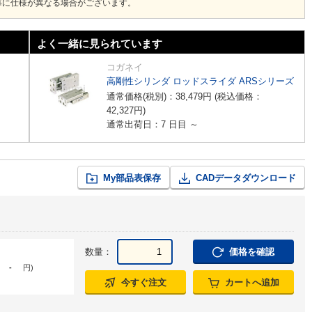
毎に仕様が異なる場合がございます。
よく一緒に見られています
コガネイ
高剛性シリンダ ロッドスライダ ARSシリーズ
通常価格(税別)：
38,479
円
(税込価格：
42,327
円
)
通常出荷日：7 日目 ～
My部品表保存
CADデータダウンロード
数量：
価格を確認
-
円
)
今すぐ注文
カートへ追加