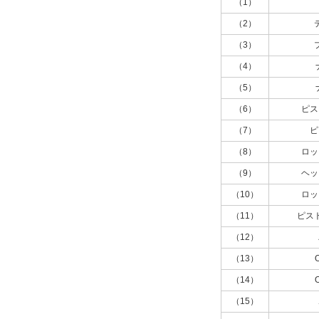
（1）
ストローク調節機構
（2）
（3）
メタルストッパ付
（4）
解除
（5）
ストローク調節位置
（6）
ピス
入側端
（7）
ピ
（8）
ロッ
解除
（9）
ヘッ
位置決めピン
（10）
ロッ
なし（標準）
（11）
ピス
解除
（12）
（13）
ピン数
（14）
なし
（15）
解除