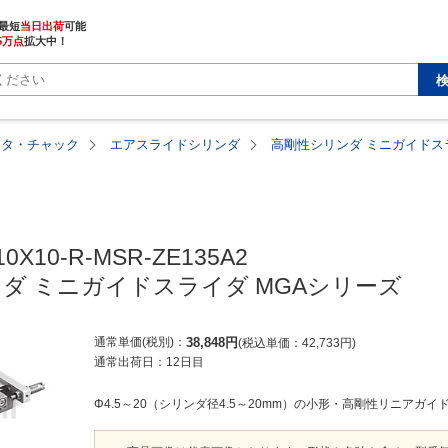
最短
当日出荷
5万点
拡大中！
ータ・チャック
エアスライドシリンダ
高剛性シリンダ ミニガイドス
0X10-R-MSR-ZE135A2

ダ ミニガイドスライダ MGAシリーズ
通常単価(税別)
38,848
円
税込単価
42,733
円
通常出荷日：
12日目
Φ4.5～20（シリンダ径4.5～20mm）の小形・高剛性リニアガイ