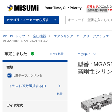
MISUMI | Your Time, Our Priority
17時まで
のご注文で
13
当日出荷対象商品
カテゴリ・メーカーから探す
MISUMI トップ
空圧機器
エアシリンダ・ロータリーアクチュエ
MGAS10X10-R-MSR-ZE135A2
確定しました
すべて解除
コガネイ
型番 : MGAS1
種類
高剛性シリン
L形テーブルシリンダ
イラスト/複数選択する(1)
解除
ガイド方式