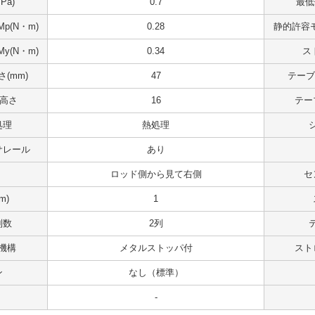
Pa)
0.7
最低
p(N・m)
0.28
静的許容モ
y(N・m)
0.34
ス
(mm)
47
テーブ
 高さ
16
テー
処理
熱処理
サレール
あり
ロッド側から見て右側
セ
m)
1
列数
2列
機構
メタルストッパ付
スト
ン
なし（標準）
-