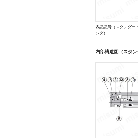
シリンダ機能
スタンダード
解除
表記記号（スタンダー
ンダ）
マグネット・センサレール
あり
内部構造図（スタン
解除
接続口径
M3×0.5
解除
配管仕様
ロッド側から見て右側
解除