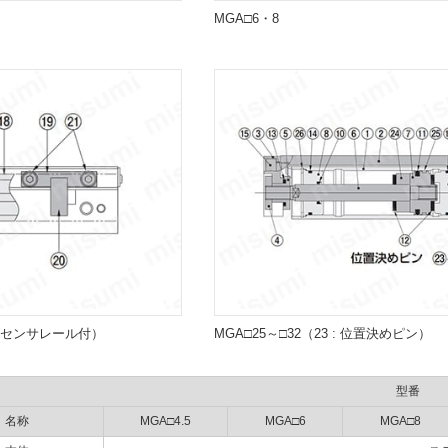
MGA□6・8
・センサレール付）
MGA□25～□32（23 : 位置決めピン）
型番
名称
MGA□4.5
MGA□6
MGA□8