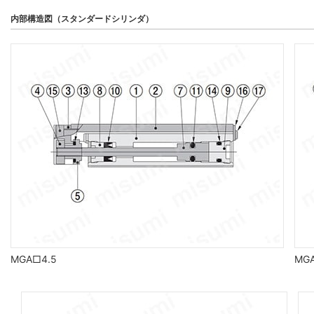
内部構造図（スタンダードシリンダ）
MGA□4.5
MG