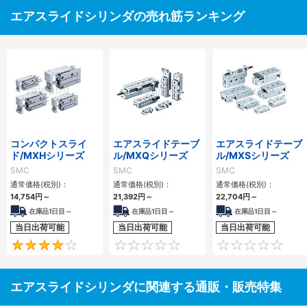
エアスライドシリンダの売れ筋ランキング
コンパクトスライ
エアスライドテーブ
エアスライドテーブ
ド/MXHシリーズ
ル/MXQシリーズ
ル/MXSシリーズ
SMC
SMC
SMC
通常価格(税別)：
通常価格(税別)：
通常価格(税別)：
14,754
円
～
21,392
円
～
22,704
円
～
在庫品1日目～
在庫品1日目～
在庫品1日目～
当日出荷可能
当日出荷可能
当日出荷可能
4
0
エアスライドシリンダに関連する通販・販売特集