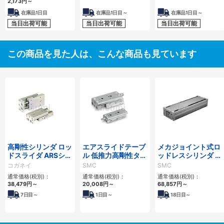
2,173
円
～
在庫品1日目
在庫品1日目～
在庫品1日目～
当日出荷可能
当日出荷可能
当日出荷可能
この商品を見た人は、こんな商品も見ています
高剛性シリンダ ロッ
エアスライドテーブ
メカジョイント式ロ
ドスライダ ARSシリ
ル 低推力高剛性タイ
ッドレスシリンダ 高
ーズ
プ/MXQ□Bシリー
剛性・リニアガイド
コガネイ
SMC
SMC
ズ
形 MY1HTシリーズ
通常価格(税別)：
通常価格(税別)：
通常価格(税別)：
38,479
円
～
20,008
円
～
68,857
円
～
7
日目～
1
日目～
18
日目～