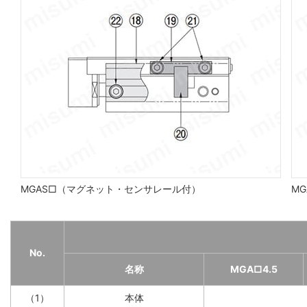
MGAS□（マグネット・センサレール付）
MG
No.
名称
MGA□4.5
（1）
本体