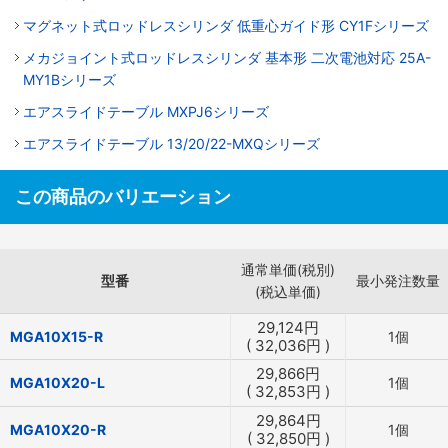
マグネット式ロッドレスシリンダ 低重心ガイド形 CY1Fシリーズ
メカジョイント式ロッドレスシリンダ 基本形 二次電池対応 25A-
MY1Bシリーズ
エアスライドテーブル MXPJ6シリーズ
エアスライドテーブル 13/20/22-MXQシリーズ
この商品のバリエーション
通常単価(税別)
型番
最小発注数量
(税込単価)
29,124
円
MGA10X15-R
1個
(
32,036
円
)
29,866
円
MGA10X20-L
1個
(
32,853
円
)
29,864
円
MGA10X20-R
1個
(
32,850
円
)