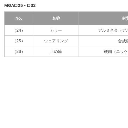
MGA□25～□32
No.
名称
材
（24）
カラー
アルミ合金（ア
（25）
ウェアリング
合成
（26）
止め輪
硬鋼（ニッケ