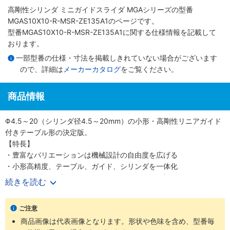
高剛性シリンダ ミニガイドスライダ MGAシリーズ
の型番
MGAS10X10-R-MSR-ZE135A1のページです。
型番MGAS10X10-R-MSR-ZE135A1に関する仕様情報を記載して
おります。
一部型番の仕様・寸法を掲載しきれていない場合がございます
ので、詳細は
メーカーカタログ
をご覧ください。
商品情報
Φ4.5～20（シリンダ径4.5～20mm）の小形・高剛性リニアガイド
付きテーブル形の決定版。
【特長】
・豊富なバリエーションは機械設計の自由度を広げる
・小形高精度、テーブル、ガイド、シリンダを一体化
・シリンダ径6種類Φ4.5、6、8、10、12、20（直径4.5、6、8、
続きを読む
10、12、20mm）
・精密に長さを測定可能なストロークセンサも選択可能
ご注意
【用途】
商品画像は代表画像となります。形状や色味を含め、型番毎
・あらゆる業界の空気圧機器や生産ラインに対応