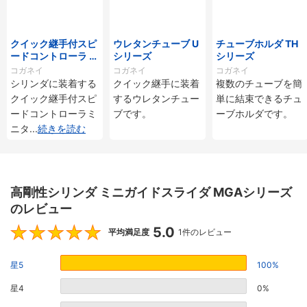
クイック継手付スピ
ウレタンチューブ U
チューブホルダ TH
ードコントローラ ス
シリーズ
シリーズ
タンダードタイプ S
コガネイ
コガネイ
コガネイ
C□-M・SS□-Mシ
シリンダに装着する
クイック継手に装着
複数のチューブを簡
リーズ
クイック継手付スピ
するウレタンチュー
単に結束できるチュ
ードコントローラミ
ブです。
ーブホルダです。
ニタ
...
続きを読む
高剛性シリンダ ミニガイドスライダ MGAシリーズ
のレビュー
5.0
5
平均満足度
1件のレビュー
星5
100%
星4
0%