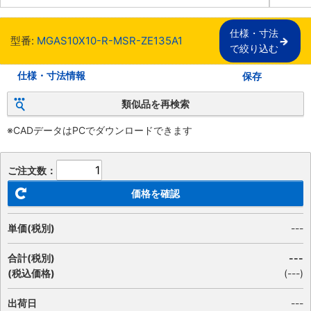
仕様・寸法

型番:
MGAS10X10-R-MSR-ZE135A1
で絞り込む
仕様・寸法情報
保存
類似品を再検索
※CADデータはPCでダウンロードできます
ご注文数：
価格を確認
単価(税別)
---
合計(税別)
---
(税込価格)
(
---
)
出荷日
---