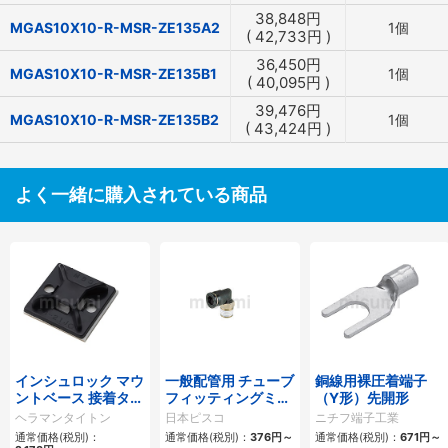
38,848
円
MGAS10X10-R-MSR-ZE135A2
1個
(
42,733
円
)
36,450
円
MGAS10X10-R-MSR-ZE135B1
1個
(
40,095
円
)
39,476
円
MGAS10X10-R-MSR-ZE135B2
1個
(
43,424
円
)
よく一緒に購入されている商品
インシュロック マウ
一般配管用 チューブ
銅線用裸圧着端子
ントベース 接着タイ
フィッティングミニ
（Y形）先開形
プ
タイプ エルボ
ヘラマンタイトン
日本ピスコ
ニチフ端子工業
通常価格(税別)：
通常価格(税別)：
376
円
～
通常価格(税別)：
671
円
～