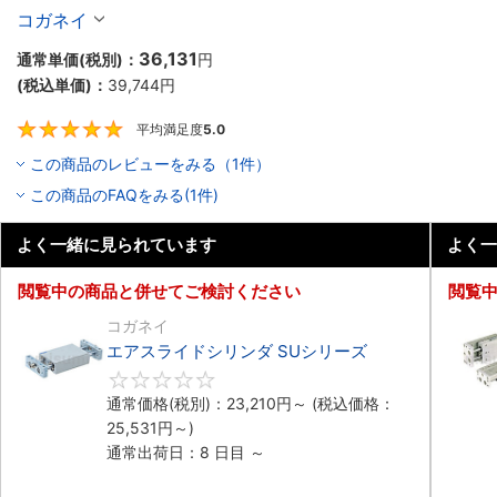
コガネイ
36,131
通常単価(税別)：
円
(税込単価)：
39,744
円
平均満足度
5.0
5
この商品のレビューをみる（1件）
この商品のFAQをみる(1件)
よく一緒に見られています
よく一
閲覧中の商品と併せてご検討ください
閲覧
コガネイ
エアスライドシリンダ SUシリーズ
0
通常価格(税別)：
23,210
円
～
(税込価格：
25,531
円
～)
通常出荷日：8 日目 ～