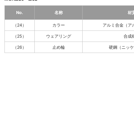
No.
名称
材
（24）
カラー
アルミ合金（ア
（25）
ウェアリング
合成
（26）
止め輪
硬鋼（ニッケ