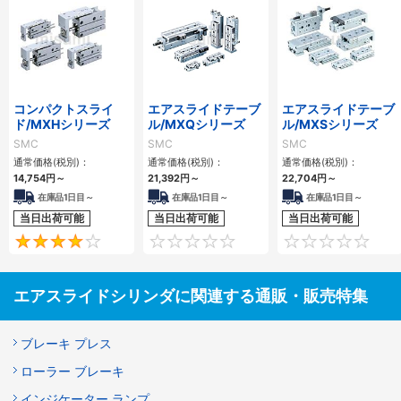
コンパクトスライ
エアスライドテーブ
エアスライドテーブ
ド/MXHシリーズ
ル/MXQシリーズ
ル/MXSシリーズ
SMC
SMC
SMC
通常価格(税別)：
通常価格(税別)：
通常価格(税別)：
14,754
円
～
21,392
円
～
22,704
円
～
在庫品1日目～
在庫品1日目～
在庫品1日目～
当日出荷可能
当日出荷可能
当日出荷可能
4
0
エアスライドシリンダに関連する通販・販売特集
ブレーキ プレス
ローラー ブレーキ
インジケーター ランプ