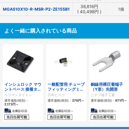
36,816
円
MGAS10X10-R-MSR-P2-ZE155B1
1個
(
40,498
円
)
よく一緒に購入されている商品
インシュロック マウ
一般配管用 チューブ
銅線用裸圧着端子
ントベース 接着タイ
フィッティングミニ
（Y形）先開形
プ
タイプ エルボ
ヘラマンタイトン
日本ピスコ
ニチフ端子工業
通常価格(税別)：
通常価格(税別)：
376
円
～
通常価格(税別)：
671
円
～
2,173
円
～
在庫品1日目
在庫品1日目～
在庫品1日目～
当日出荷可能
当日出荷可能
当日出荷可能