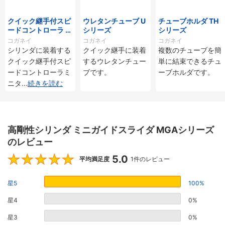
クイック継手付スピ
ウレタンチューブ U
チューブホルダ TH
ードコントローラ ス
シリーズ
シリーズ
タンダードタイプ S
コガネイ
コガネイ
コガネイ
C□-M・SS□-Mシ
シリンダに装着する
クイック継手に装着
複数のチューブを簡
リーズ
クイック継手付スピ
するウレタンチュー
単に結束できるチュ
ードコントローラミ
ブです。
ーブホルダです。
ニタ
...
続きを読む
高剛性シリンダ ミニガイドスライダ MGAシリーズ
のレビュー
5.0
5
平均満足度
1件のレビュー
星5
100%
星4
0%
星3
0%