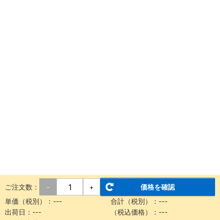
ご注文数：
価格を確認
-
+
単価（税別）：
---
合計（税別）：
---
出荷日：
---
（税込価格）：
---