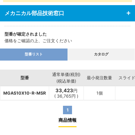
メカニカル部品技術窓口
型番が確定されました
価格をご確認の上、ご注文ください
型番リスト
カタログ
通常単価(税別)
型番
最小発注数量
スライ
(税込単価)
33,423
円
MGAS10X10-R-MSR
1個
(
36,765
円
)
1
商品情報