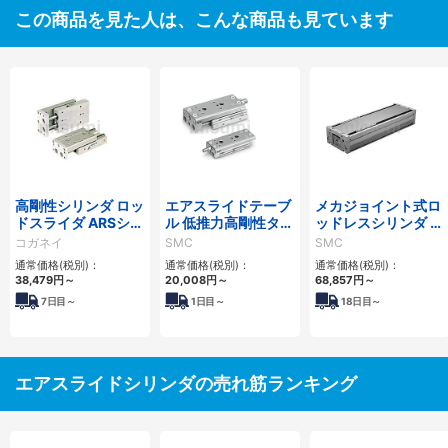
この商品を見た人は、こんな商品も見ています
高剛性シリンダ ロッ
エアスライドテーブ
メカジョイント式ロ
ドスライダ ARSシリ
ル 低推力高剛性タイ
ッドレスシリンダ 高
ーズ
プ/MXQ□Bシリー
剛性・リニアガイド
コガネイ
SMC
SMC
ズ
形 MY1HTシリーズ
通常価格(税別)：
通常価格(税別)：
通常価格(税別)：
38,479
円
～
20,008
円
～
68,857
円
～
7
日目～
1
日目～
18
日目～
エアスライドシリンダの売れ筋ランキング