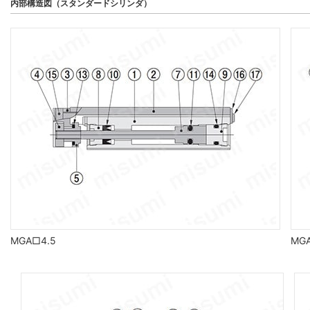
内部構造図（スタンダードシリンダ）
MGA□4.5
MG