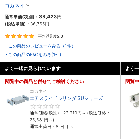
コガネイ
33,423
通常単価(税別)：
円
(税込単価)：
36,765
円
平均満足度
5.0
5
この商品のレビューをみる（1件）
この商品のFAQをみる(1件)
よく一緒に見られています
よく一
閲覧中の商品と併せてご検討ください
閲覧
コガネイ
エアスライドシリンダ SUシリーズ
0
通常価格(税別)：
23,210
円
～
(税込価格：
25,531
円
～)
通常出荷日：8 日目 ～