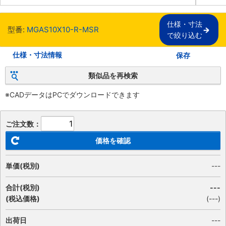
仕様・寸法

型番:
MGAS10X10-R-MSR
で絞り込む
仕様・寸法情報
保存
類似品を再検索
※CADデータはPCでダウンロードできます
ご注文数：
価格を確認
単価(税別)
---
合計(税別)
---
(税込価格)
(
---
)
出荷日
---