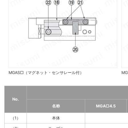
MGAS□（マグネット・センサレール付）
MG
No.
名称
MGA□4.5
（1）
本体