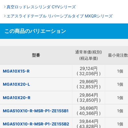
真空ロッドレスシリンダ CYVシリーズ
エアスライドテーブル リバーシブルタイプ MXQRシリーズ
この商品のバリエーション
通常単価(税別)
型番
最小発注数
(税込単価)
29,124
円
MGA10X15-R
1個
(
32,036
円
)
29,866
円
MGA10X20-L
1個
(
32,853
円
)
29,864
円
MGA10X20-R
1個
(
32,850
円
)
36,696
円
MGAS10X10-R-MSR-P1-ZE155B1
1個
(
40,366
円
)
39,844
円
MGAS10X10-R-MSR-P1-ZE155B2
1個
(
43,828
円
)