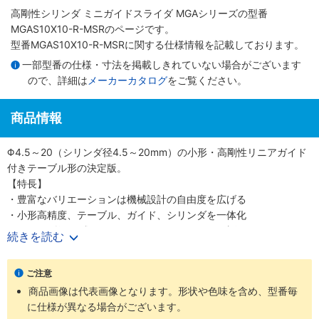
高剛性シリンダ ミニガイドスライダ MGAシリーズ
の型番
MGAS10X10-R-MSRのページです。
型番MGAS10X10-R-MSRに関する仕様情報を記載しております。
一部型番の仕様・寸法を掲載しきれていない場合がございます
ので、詳細は
メーカーカタログ
をご覧ください。
商品情報
Φ4.5～20（シリンダ径4.5～20mm）の小形・高剛性リニアガイド
付きテーブル形の決定版。
【特長】
・豊富なバリエーションは機械設計の自由度を広げる
・小形高精度、テーブル、ガイド、シリンダを一体化
・シリンダ径6種類Φ4.5、6、8、10、12、20（直径4.5、6、8、
続きを読む
10、12、20mm）
・精密に長さを測定可能なストロークセンサも選択可能
ご注意
【用途】
商品画像は代表画像となります。形状や色味を含め、型番毎
・あらゆる業界の空気圧機器や生産ラインに対応
に仕様が異なる場合がございます。