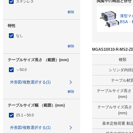
閲覧中の商品と併せ
ステンレス
解除
薄型マ
BSA・
特性
なし
解除
MGAS10X10-R-MS2
種類
テーブルサイズ長さ （範囲）(mm)
～50.0
シリンダ内径(
テーブル材
外形図/複数選択する(1)
テーブルサイズ長さ
解除
(mm)
テーブルサイズ幅 （範囲）(mm)
テーブルサイズ高さ
(mm)
25.1～50.0
基本定格荷重 動定
外形図/複数選択する(1)