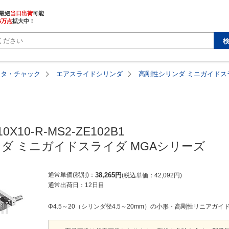
最短
当日出荷
5万点
拡大中！
ータ・チャック
エアスライドシリンダ
高剛性シリンダ ミニガイドス
0X10-R-MS2-ZE102B1

ダ ミニガイドスライダ MGAシリーズ
通常単価(税別)
38,265
円
税込単価
42,092
円
通常出荷日：
12日目
Φ4.5～20（シリンダ径4.5～20mm）の小形・高剛性リニアガイ