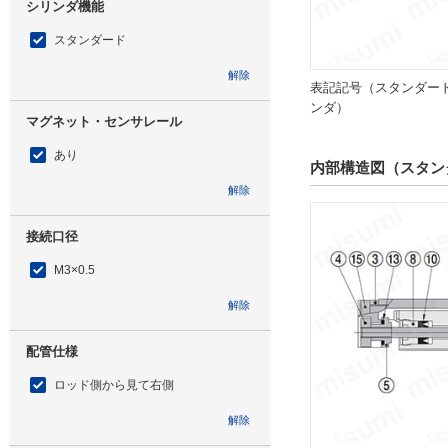
シリンダ機能
スタンダード
解除
表記記号（スタンダー
ンダ）
マグネット・センサレール
あり
内部構造図（スタン
解除
接続口径
M3×0.5
解除
配管仕様
ロッド側から見て右側
解除