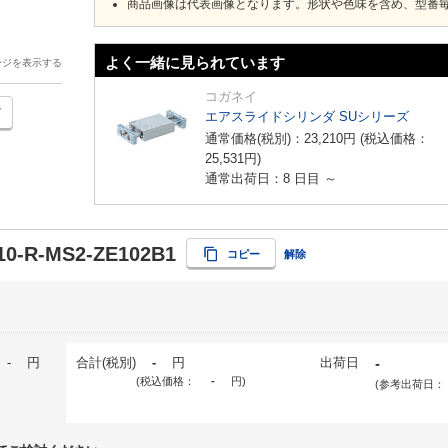
商品画像は代表画像となります。形状や色味を含め、型番
よく一緒に見られています
ージを表示する
コガネイ
エアスライドシリンダ SUシリーズ
通常価格(税別)：
23,210
円
(税込価格：
25,531
円
)
通常出荷日：8 日目 ～
0-R-MS2-ZE102B1
コピー
解除
-
円
合計(税別)
-
円
出荷日
-
(税込価格：
-
円
)
(参考出荷日：