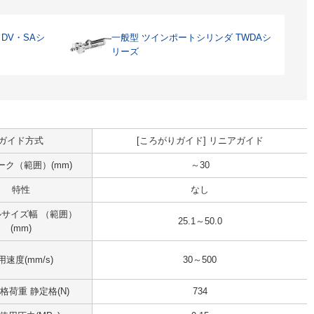
DV・SAシ
一般型 ツインポートシリンダ TWDAシ
リーズ
ガイド方式
[ころがりガイド] リニアガイド
ーク（範囲）(mm)
～30
特性
なし
サイズ幅 （範囲）
25.1～50.0
(mm)
用速度(mm/s)
30～500
格荷重 静定格(N)
734