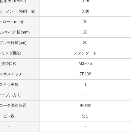
使用圧力(MPa)
0.15
ーメント Mr(N・m)
0.38
トローク(mm)
10
ルサイズ 幅(mm)
26
ブル平行度(μm)
30
シリンダ機能
スタンダード
接続口径
M3×0.5
ンサスイッチ
ZE102
スイッチ数
1
テーブル方向
-
ローク調節位置
両側端
ピン数
なし
-
-