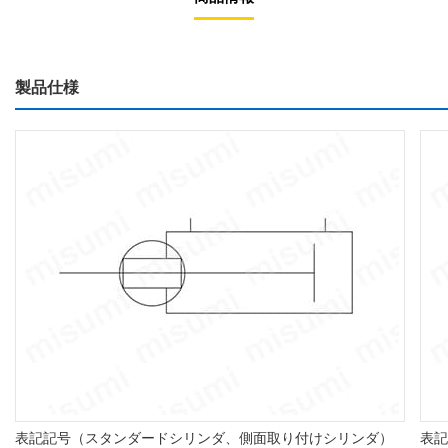
製品仕様
表記記号（スタンダードシリンダ、側面取り付けシリンダ）
表記