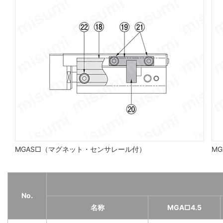
MGAS□（マグネット・センサレール付）
MG
No.
名称
MGA□4.5