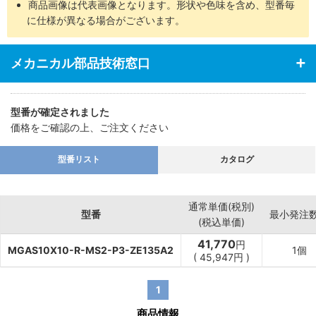
商品画像は代表画像となります。形状や色味を含め、型番毎
・あらゆる業界の空気圧機器や生産ラインに対応
に仕様が異なる場合がございます。
メカニカル部品技術窓口
型番が確定されました
価格をご確認の上、ご注文ください
型番リスト
カタログ
通常単価(税別)
型番
最小発注
(税込単価)
41,770
円
MGAS10X10-R-MS2-P3-ZE135A2
1個
(
45,947
円
)
1
商品情報