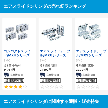
エアスライドシリンダの売れ筋ランキング
コンパクトスライ
エアスライドテーブ
エアスライドテーブ
ド/MXHシリーズ
ル/MXQシリーズ
ル/MXSシリーズ
SMC
SMC
SMC
通常価格(税別)：
通常価格(税別)：
通常価格(税別)：
14,754
円
～
21,392
円
～
22,704
円
～
在庫品1日目～
在庫品1日目～
在庫品1日目～
当日出荷可能
当日出荷可能
当日出荷可能
4
0
エアスライドシリンダに関連する通販・販売特集