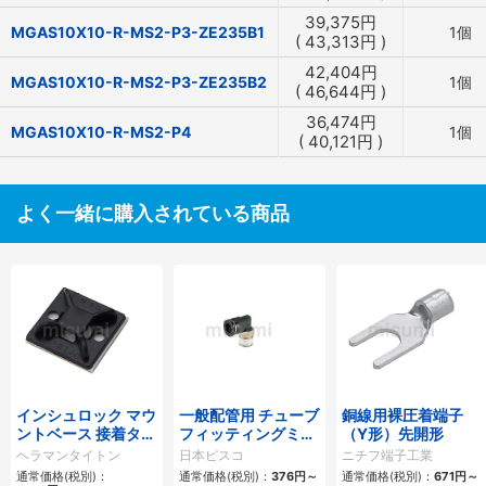
39,375
円
MGAS10X10-R-MS2-P3-ZE235B1
1個
(
43,313
円
)
42,404
円
MGAS10X10-R-MS2-P3-ZE235B2
1個
(
46,644
円
)
36,474
円
MGAS10X10-R-MS2-P4
1個
(
40,121
円
)
よく一緒に購入されている商品
インシュロック マウ
一般配管用 チューブ
銅線用裸圧着端子
ントベース 接着タイ
フィッティングミニ
（Y形）先開形
プ
タイプ エルボ
ヘラマンタイトン
日本ピスコ
ニチフ端子工業
通常価格(税別)：
通常価格(税別)：
376
円
～
通常価格(税別)：
671
円
～