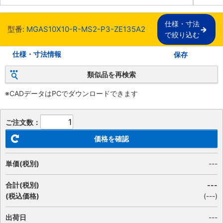
仕様・寸法

型番:
MGAS10X10-R-MS2-P3-ZE135A2
で絞り込む
仕様・寸法情報
保存
類似品を再検索
※CADデータはPCでダウンロードできます
ご注文数：
価格を確認
単価(税別)
---
合計(税別)
---
(税込価格)
(
---
)
出荷日
---