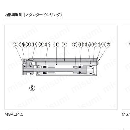
内部構造図（スタンダードシリンダ）
MGA□4.5
MG