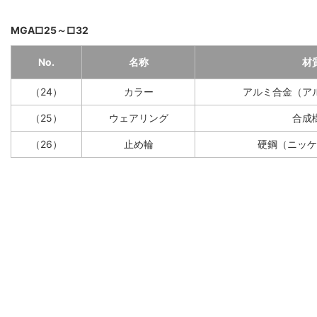
MGA□25～□32
No.
名称
材
（24）
カラー
アルミ合金（ア
（25）
ウェアリング
合成
（26）
止め輪
硬鋼（ニッケ