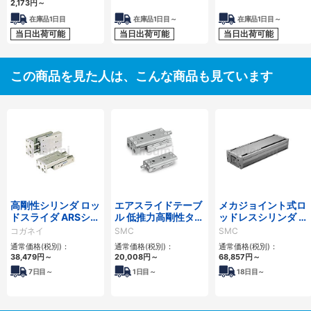
2,173
円
～
在庫品1日目
在庫品1日目～
在庫品1日目～
当日出荷可能
当日出荷可能
当日出荷可能
この商品を見た人は、こんな商品も見ています
高剛性シリンダ ロッ
エアスライドテーブ
メカジョイント式ロ
ドスライダ ARSシリ
ル 低推力高剛性タイ
ッドレスシリンダ 高
ーズ
プ/MXQ□Bシリー
剛性・リニアガイド
コガネイ
SMC
SMC
ズ
形 MY1HTシリーズ
通常価格(税別)：
通常価格(税別)：
通常価格(税別)：
38,479
円
～
20,008
円
～
68,857
円
～
7
日目～
1
日目～
18
日目～