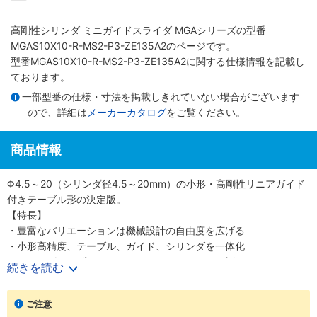
高剛性シリンダ ミニガイドスライダ MGAシリーズ
の型番
MGAS10X10-R-MS2-P3-ZE135A2のページです。
型番MGAS10X10-R-MS2-P3-ZE135A2に関する仕様情報を記載し
ております。
一部型番の仕様・寸法を掲載しきれていない場合がございます
ので、詳細は
メーカーカタログ
をご覧ください。
商品情報
Φ4.5～20（シリンダ径4.5～20mm）の小形・高剛性リニアガイド
付きテーブル形の決定版。
【特長】
・豊富なバリエーションは機械設計の自由度を広げる
・小形高精度、テーブル、ガイド、シリンダを一体化
・シリンダ径6種類Φ4.5、6、8、10、12、20（直径4.5、6、8、
続きを読む
10、12、20mm）
・精密に長さを測定可能なストロークセンサも選択可能
ご注意
【用途】