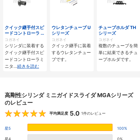
クイック継手付スピ
ウレタンチューブ U
チューブホルダ TH
ードコントローラ ス
シリーズ
シリーズ
タンダードタイプ S
コガネイ
コガネイ
コガネイ
C□-M・SS□-Mシ
シリンダに装着する
クイック継手に装着
複数のチューブを簡
リーズ
クイック継手付スピ
するウレタンチュー
単に結束できるチュ
ードコントローラミ
ブです。
ーブホルダです。
ニタ
...
続きを読む
高剛性シリンダ ミニガイドスライダ MGAシリーズ
のレビュー
5.0
5
平均満足度
1件のレビュー
星5
100%
星4
0%