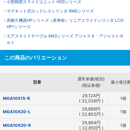
小型精密スライドユニット HGSシリーズ
マグネット式ロッドレスシリンダ RMSシリーズ
高耐久機器HPシリーズ（長寿命）リニアスライドシリンダ LCG-
HP1シリーズ
エアスライドテーブル MXSシリーズ アジャスタ・アジャストボ
ルト
この商品のバリエーション
通常単価(税別)
型番
最小発注
(税込単価)
29,124
円
MGA10X15-R
1個
(
32,036
円
)
29,866
円
MGA10X20-L
1個
(
32,853
円
)
29,864
円
MGA10X20-R
1個
(
32,850
円
)