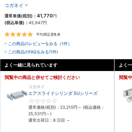
コガネイ
41,770
通常単価(税別)：
円
(税込単価)：
45,947
円
平均満足度
5.0
5
この商品のレビューをみる（1件）
この商品のFAQをみる(1件)
よく一緒に見られています
よく一
閲覧中の商品と併せてご検討ください
閲覧
コガネイ
エアスライドシリンダ SUシリーズ
0
通常価格(税別)：
23,210
円
～
(税込価格：
25,531
円
～)
通常出荷日：8 日目 ～