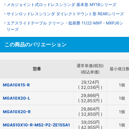
メカジョイント式ロッドレスシリンダ 基本形 MY1Bシリーズ
サインロッドレスシリンダ ダイレクトマウント形 REARシリーズ
エアスライドテーブル クリーン・低発塵 11/22-MXP・MXPJ6シ
リーズ
この商品のバリエーション
通常単価(税別)
型番
最小発注
(税込単価)
29,124
円
MGA10X15-R
1個
(
32,036
円
)
29,866
円
MGA10X20-L
1個
(
32,853
円
)
29,864
円
MGA10X20-R
1個
(
32,850
円
)
39,050
円
MGAS10X10-R-MS2-P2-ZE155A1
1個
(
42,955
円
)