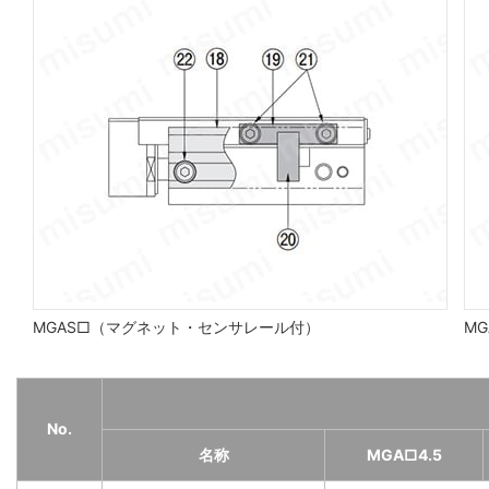
MGAS□（マグネット・センサレール付）
MG
No.
名称
MGA□4.5