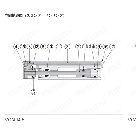
内部構造図（スタンダードシリンダ）
MGA□4.5
MG