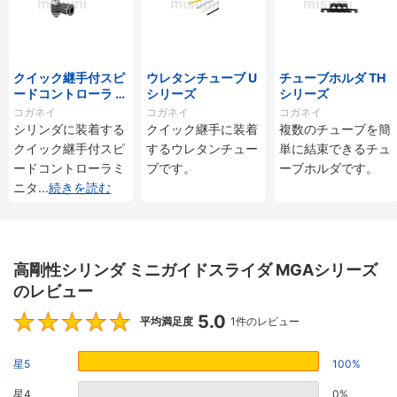
クイック継手付スピ
ウレタンチューブ U
チューブホルダ TH
ードコントローラ ス
シリーズ
シリーズ
タンダードタイプ S
コガネイ
コガネイ
コガネイ
C□-M・SS□-Mシ
シリンダに装着する
クイック継手に装着
複数のチューブを簡
リーズ
クイック継手付スピ
するウレタンチュー
単に結束できるチュ
ードコントローラミ
ブです。
ーブホルダです。
ニタ
...
続きを読む
高剛性シリンダ ミニガイドスライダ MGAシリーズ
のレビュー
5.0
5
平均満足度
1件のレビュー
星5
100%
星4
0%