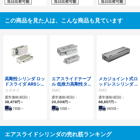
当日出荷可能
当日出荷可能
当日出荷可能
この商品を見た人は、こんな商品も見ています
高剛性シリンダ ロッ
エアスライドテーブ
メカジョイント式ロ
ドスライダ ARSシリ
ル 低推力高剛性タイ
ッドレスシリンダ 高
ーズ
プ/MXQ□Bシリー
剛性・リニアガイド
コガネイ
SMC
SMC
ズ
形 MY1HTシリーズ
通常価格(税別)：
通常価格(税別)：
通常価格(税別)：
38,479
円
～
20,008
円
～
68,857
円
～
7
日目～
1
日目～
18
日目～
エアスライドシリンダの売れ筋ランキング