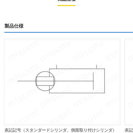
製品仕様
表記記号（スタンダードシリンダ、側面取り付けシリンダ）
表記