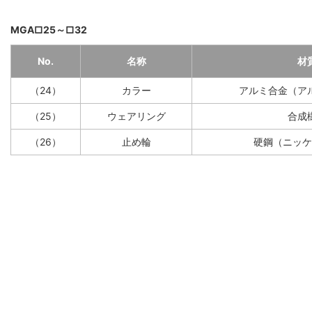
MGA□25～□32
No.
名称
材
（24）
カラー
アルミ合金（ア
（25）
ウェアリング
合成
（26）
止め輪
硬鋼（ニッケ