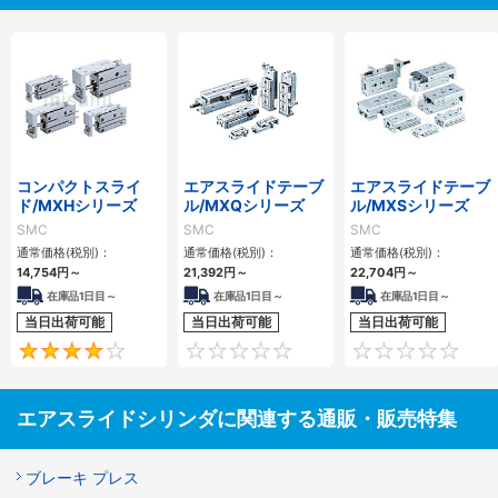
コンパクトスライ
エアスライドテーブ
エアスライドテーブ
ド/MXHシリーズ
ル/MXQシリーズ
ル/MXSシリーズ
SMC
SMC
SMC
通常価格(税別)：
通常価格(税別)：
通常価格(税別)：
14,754
円
～
21,392
円
～
22,704
円
～
在庫品1日目～
在庫品1日目～
在庫品1日目～
当日出荷可能
当日出荷可能
当日出荷可能
4
0
エアスライドシリンダに関連する通販・販売特集
ブレーキ プレス