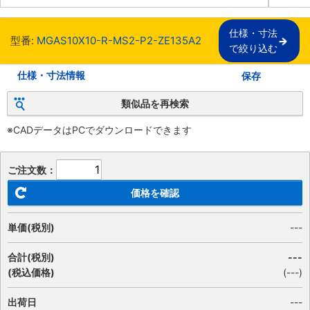
仕様・寸法

型番:
MGAS10X10-R-MS2-P2-ZE135A2
で絞り込む
仕様・寸法情報
保存
類似品を再検索
※CADデータはPCでダウンロードできます
ご注文数：
価格を確認
単価(税別)
---
合計(税別)
---
(税込価格)
(
---
)
出荷日
---