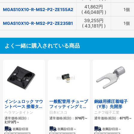
41,862
円
MGAS10X10-R-MS2-P2-ZE155A2
1個
(
46,048
円
)
39,255
円
MGAS10X10-R-MS2-P2-ZE235B1
1個
(
43,181
円
)
よく一緒に購入されている商品
インシュロック マウ
一般配管用 チューブ
銅線用裸圧着端子
ントベース 接着タイ
フィッティングミニ
（Y形）先開形
プ
タイプ エルボ
ヘラマンタイトン
日本ピスコ
ニチフ端子工業
通常価格(税別)：
通常価格(税別)：
376
円
～
通常価格(税別)：
671
円
～
2,173
円
～
在庫品1日目
在庫品1日目～
在庫品1日目～