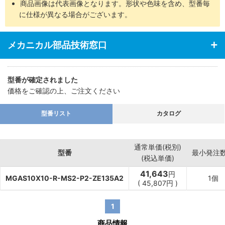
商品画像は代表画像となります。形状や色味を含め、型番毎
・あらゆる業界の空気圧機器や生産ラインに対応
に仕様が異なる場合がございます。
メカニカル部品技術窓口
型番が確定されました
価格をご確認の上、ご注文ください
型番リスト
カタログ
通常単価(税別)
型番
最小発注
(税込単価)
41,643
円
MGAS10X10-R-MS2-P2-ZE135A2
1個
(
45,807
円
)
1
商品情報