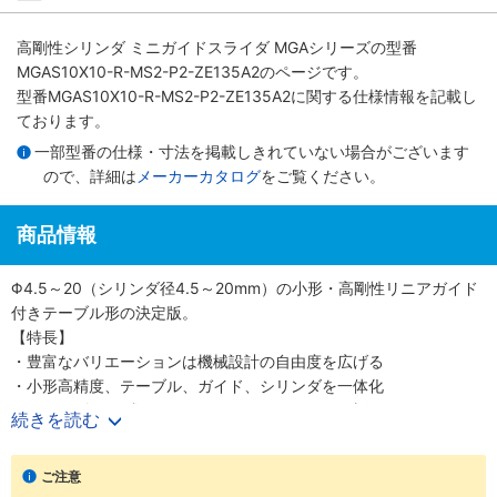
高剛性シリンダ ミニガイドスライダ MGAシリーズ
の型番
MGAS10X10-R-MS2-P2-ZE135A2のページです。
型番MGAS10X10-R-MS2-P2-ZE135A2に関する仕様情報を記載し
ております。
一部型番の仕様・寸法を掲載しきれていない場合がございます
ので、詳細は
メーカーカタログ
をご覧ください。
商品情報
Φ4.5～20（シリンダ径4.5～20mm）の小形・高剛性リニアガイド
付きテーブル形の決定版。
【特長】
・豊富なバリエーションは機械設計の自由度を広げる
・小形高精度、テーブル、ガイド、シリンダを一体化
・シリンダ径6種類Φ4.5、6、8、10、12、20（直径4.5、6、8、
続きを読む
10、12、20mm）
・精密に長さを測定可能なストロークセンサも選択可能
ご注意
【用途】