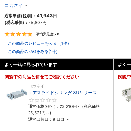
コガネイ
41,643
通常単価(税別)：
円
(税込単価)：
45,807
円
平均満足度
5.0
5
この商品のレビューをみる（1件）
この商品のFAQをみる(1件)
よく一緒に見られています
よく一
閲覧中の商品と併せてご検討ください
閲覧
コガネイ
エアスライドシリンダ SUシリーズ
0
通常価格(税別)：
23,210
円
～
(税込価格：
25,531
円
～)
通常出荷日：8 日目 ～