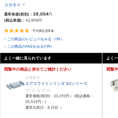
コガネイ
39,054
通常単価(税別)：
円
(税込単価)：
42,959
円
平均満足度
5.0
5
この商品のレビューをみる（1件）
この商品のFAQをみる(1件)
よく一緒に見られています
よく一
閲覧中の商品と併せてご検討ください
閲覧
コガネイ
エアスライドシリンダ SUシリーズ
0
通常価格(税別)：
23,210
円
～
(税込価格：
25,531
円
～)
通常出荷日：8 日目 ～