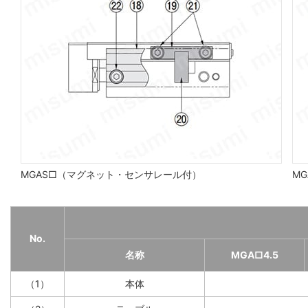
MGAS□（マグネット・センサレール付）
MG
No.
名称
MGA□4.5
（1）
本体