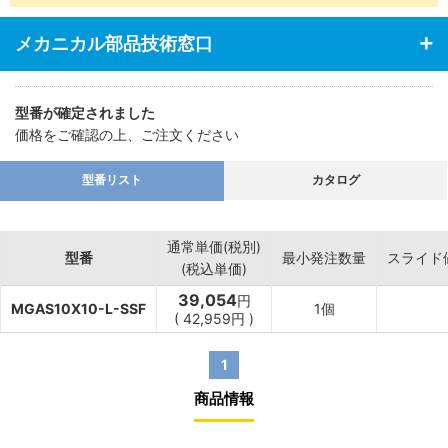
メカニカル部品技術窓口
型番が確定されました
価格をご確認の上、ご注文ください
型番リスト
カタログ
通常単価(税別)
型番
最小発注数量
スライド
(税込単価)
39,054
円
MGAS10X10-L-SSF
1個
(
42,959
円
)
1
商品情報