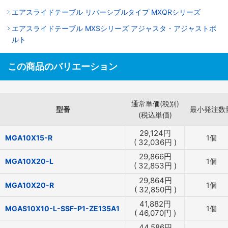
エアスライドテーブル リバーシブルタイプ MXQRシリーズ
エアスライドテーブル MXSシリーズ アジャスタ・アジャストボ
ルト
この商品のバリエーション
通常単価(税別)
型番
最小発注数
(税込単価)
29,124
円
MGA10X15-R
1個
(
32,036
円
)
29,866
円
MGA10X20-L
1個
(
32,853
円
)
29,864
円
MGA10X20-R
1個
(
32,850
円
)
41,882
円
MGAS10X10-L-SSF-P1-ZE135A1
1個
(
46,070
円
)
44,586
円