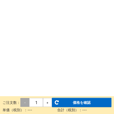
ご注文数：
価格を確認
-
+
単価（税別）：
---
合計（税別）：
---