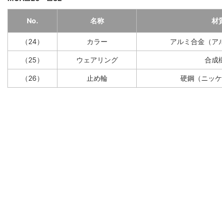
No.
名称
材
（24）
カラー
アルミ合金（ア
（25）
ウェアリング
合成
（26）
止め輪
硬鋼（ニッケ