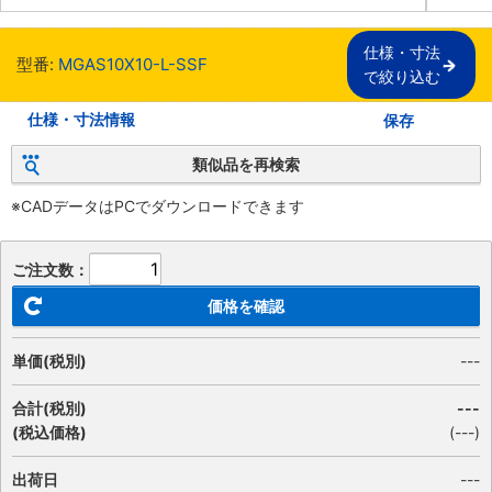
仕様・寸法

型番:
MGAS10X10-L-SSF
で絞り込む
仕様・寸法情報
保存
類似品を再検索
※CADデータはPCでダウンロードできます
ご注文数：
価格を確認
単価(税別)
---
合計(税別)
---
(税込価格)
(
---
)
出荷日
---