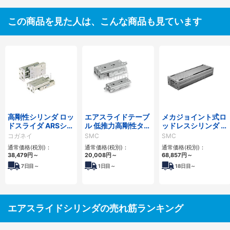
この商品を見た人は、こんな商品も見ています
高剛性シリンダ ロッ
エアスライドテーブ
メカジョイント式ロ
ドスライダ ARSシリ
ル 低推力高剛性タイ
ッドレスシリンダ 高
ーズ
プ/MXQ□Bシリー
剛性・リニアガイド
コガネイ
SMC
SMC
ズ
形 MY1HTシリーズ
通常価格(税別)：
通常価格(税別)：
通常価格(税別)：
38,479
円
～
20,008
円
～
68,857
円
～
7
日目～
1
日目～
18
日目～
エアスライドシリンダの売れ筋ランキング