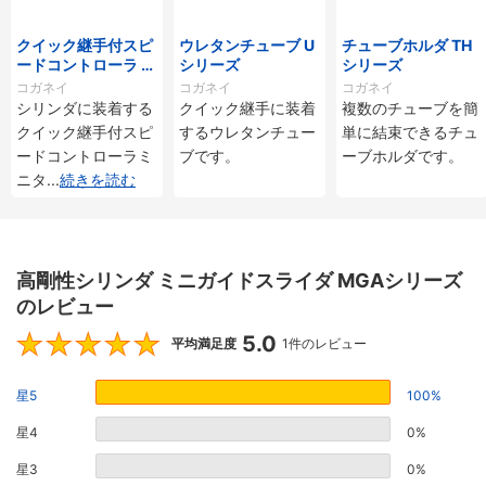
クイック継手付スピ
ウレタンチューブ U
チューブホルダ TH
ードコントローラ ス
シリーズ
シリーズ
タンダードタイプ S
コガネイ
コガネイ
コガネイ
C□-M・SS□-Mシ
シリンダに装着する
クイック継手に装着
複数のチューブを簡
リーズ
クイック継手付スピ
するウレタンチュー
単に結束できるチュ
ードコントローラミ
ブです。
ーブホルダです。
ニタ
...
続きを読む
高剛性シリンダ ミニガイドスライダ MGAシリーズ
のレビュー
5.0
5
平均満足度
1件のレビュー
星5
100%
星4
0%
星3
0%