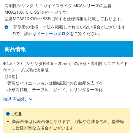
高剛性シリンダ ミニガイドスライダ MGAシリーズ
の型番
MGAS10X10-L-SSFのページです。
型番MGAS10X10-L-SSFに関する仕様情報を記載しております。
一部型番の仕様・寸法を掲載しきれていない場合がございます
ので、詳細は
メーカーカタログ
をご覧ください。
商品情報
Φ4.5～20（シリンダ径4.5～20mm）の小形・高剛性リニアガイド
付きテーブル形の決定版。
【特長】
・豊富なバリエーションは機械設計の自由度を広げる
・小形高精度、テーブル、ガイド、シリンダを一体化
・シリンダ径6種類Φ4.5、6、8、10、12、20（直径4.5、6、8、
続きを読む
10、12、20mm）
・精密に長さを測定可能なストロークセンサも選択可能
ご注意
【用途】
商品画像は代表画像となります。形状や色味を含め、型番毎
・あらゆる業界の空気圧機器や生産ラインに対応
に仕様が異なる場合がございます。