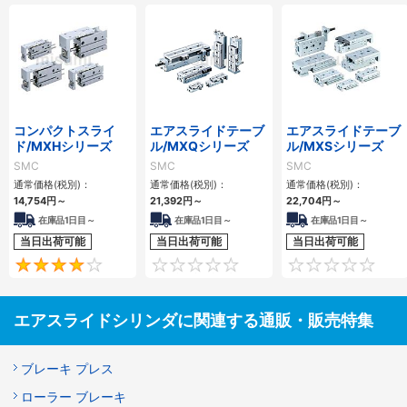
コンパクトスライ
エアスライドテーブ
エアスライドテーブ
ド/MXHシリーズ
ル/MXQシリーズ
ル/MXSシリーズ
SMC
SMC
SMC
通常価格(税別)：
通常価格(税別)：
通常価格(税別)：
14,754
円
～
21,392
円
～
22,704
円
～
在庫品1日目～
在庫品1日目～
在庫品1日目～
当日出荷可能
当日出荷可能
当日出荷可能
4
0
エアスライドシリンダに関連する通販・販売特集
ブレーキ プレス
ローラー ブレーキ