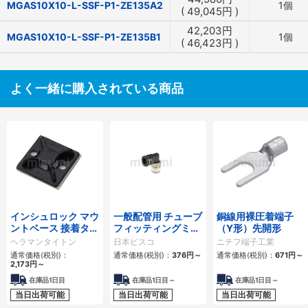
MGAS10X10-L-SSF-P1-ZE135A2
1個
(
49,045
円
)
42,203
円
MGAS10X10-L-SSF-P1-ZE135B1
1個
(
46,423
円
)
よく一緒に購入されている商品
インシュロック マウ
一般配管用 チューブ
銅線用裸圧着端子
ントベース 接着タイ
フィッティングミニ
（Y形）先開形
プ
タイプ エルボ
ヘラマンタイトン
日本ピスコ
ニチフ端子工業
通常価格(税別)：
通常価格(税別)：
376
円
～
通常価格(税別)：
671
円
～
2,173
円
～
在庫品1日目
在庫品1日目～
在庫品1日目～
当日出荷可能
当日出荷可能
当日出荷可能