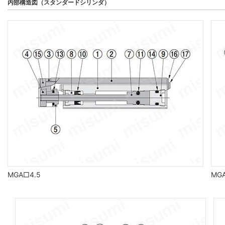
内部構造図（スタンダードシリンダ）
MGA□4.5
MG