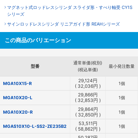
マグネット式ロッドレスシリンダ スライダ形・すべり軸受 CY1S
シリーズ
サインロッドレスシリンダ リニアガイド形 REAHシリーズ
この商品のバリエーション
通常単価(税別)
型番
最小発注数量
(税込単価)
29,124
円
MGA10X15-R
1個
(
32,036
円
)
29,866
円
MGA10X20-L
1個
(
32,853
円
)
29,864
円
MGA10X20-R
1個
(
32,850
円
)
53,511
円
MGAS10X10-L-SS2-ZE235B2
1個
(
58,862
円
)
50,287
円