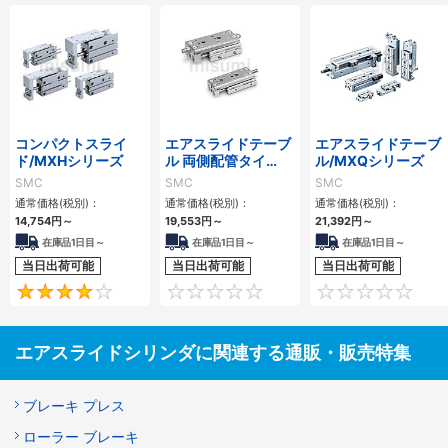
コンパクトスライ
エアスライドテーブ
エアスライドテーブ
ド/MXHシリーズ
ル 両側配管タイ
ル/MXQシリーズ
プ/MXQ□Aシリー
SMC
SMC
SMC
ズ
通常価格(税別)：
通常価格(税別)：
通常価格(税別)：
14,754
円
～
19,553
円
～
21,392
円
～
在庫品1日目～
在庫品1日目～
在庫品1日目～
当日出荷可能
当日出荷可能
当日出荷可能
4
0
エアスライドシリンダに関連する通販・販売特集
ブレーキ プレス
ローラー ブレーキ