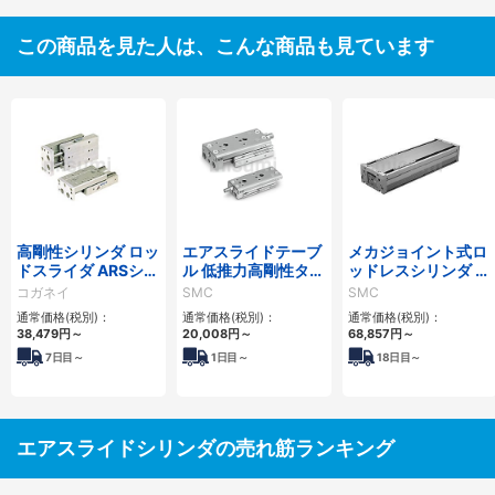
この商品を見た人は、こんな商品も見ています
高剛性シリンダ ロッ
エアスライドテーブ
メカジョイント式ロ
ドスライダ ARSシリ
ル 低推力高剛性タイ
ッドレスシリンダ 高
ーズ
プ/MXQ□Bシリー
剛性・リニアガイド
コガネイ
SMC
SMC
ズ
形 MY1HTシリーズ
通常価格(税別)：
通常価格(税別)：
通常価格(税別)：
38,479
円
～
20,008
円
～
68,857
円
～
7
日目～
1
日目～
18
日目～
エアスライドシリンダの売れ筋ランキング