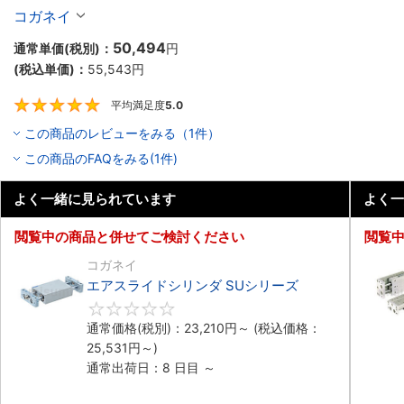
コガネイ
50,494
通常単価(税別)：
円
(税込単価)：
55,543
円
平均満足度
5.0
5
この商品のレビューをみる（1件）
この商品のFAQをみる(1件)
よく一緒に見られています
よく一
閲覧中の商品と併せてご検討ください
閲覧
コガネイ
エアスライドシリンダ SUシリーズ
0
通常価格(税別)：
23,210
円
～
(税込価格：
25,531
円
～)
通常出荷日：8 日目 ～