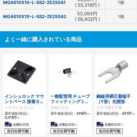
MGAS10X10-L-SS2-ZE255A1
1個
(
55,316
円
)
53,093
円
MGAS10X10-L-SS2-ZE255A2
1個
(
58,402
円
)
よく一緒に購入されている商品
インシュロック マウ
一般配管用 チューブ
銅線用裸圧着端子
ントベース 接着タイ
フィッティングミニ
（Y形）先開形
プ
タイプ エルボ
ヘラマンタイトン
日本ピスコ
ニチフ端子工業
通常価格(税別)：
通常価格(税別)：
376
円
～
通常価格(税別)：
671
円
～
2,173
円
～
在庫品1日目
在庫品1日目～
在庫品1日目～
当日出荷可能
当日出荷可能
当日出荷可能