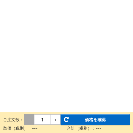
ご注文数：
価格を確認
-
+
単価（税別）：
---
合計（税別）：
---