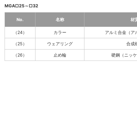
MGA□25～□32
No.
名称
材
（24）
カラー
アルミ合金（ア
（25）
ウェアリング
合成
（26）
止め輪
硬鋼（ニッケ