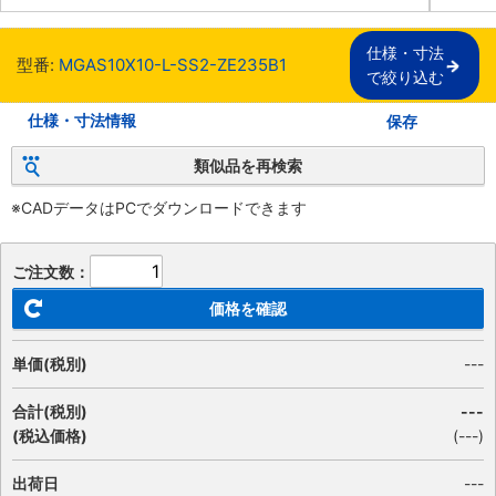
仕様・寸法

型番:
MGAS10X10-L-SS2-ZE235B1
で絞り込む
仕様・寸法情報
保存
類似品を再検索
※CADデータはPCでダウンロードできます
ご注文数：
価格を確認
単価(税別)
---
合計(税別)
---
(税込価格)
(
---
)
出荷日
---