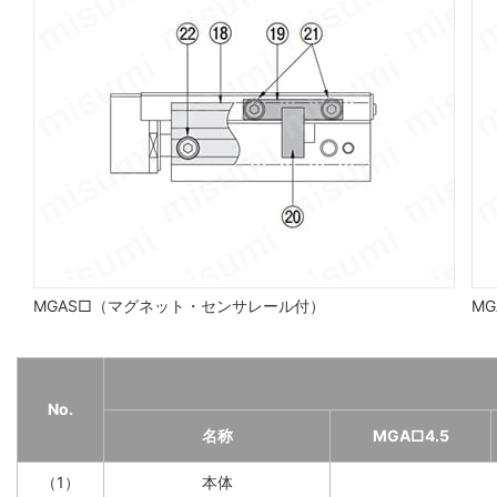
MGAS□（マグネット・センサレール付）
MG
No.
名称
MGA□4.5
（1）
本体