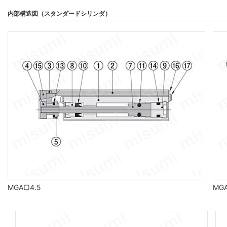
内部構造図（スタンダードシリンダ）
MGA□4.5
MG