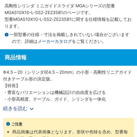
高剛性シリンダ ミニガイドスライダ MGAシリーズ
の型番
MGAS10X10-L-SS2-ZE235B1のページです。
型番MGAS10X10-L-SS2-ZE235B1に関する仕様情報を記載してお
ります。
一部型番の仕様・寸法を掲載しきれていない場合がございます
ので、詳細は
メーカーカタログ
をご覧ください。
商品情報
Φ4.5～20（シリンダ径4.5～20mm）の小形・高剛性リニアガイド
付きテーブル形の決定版。
【特長】
・豊富なバリエーションは機械設計の自由度を広げる
・小形高精度、テーブル、ガイド、シリンダを一体化
・シリンダ径6種類Φ4.5、6、8、10、12、20（直径4.5、6、8、
続きを読む
10、12、20mm）
・精密に長さを測定可能なストロークセンサも選択可能
ご注意
【用途】
商品画像は代表画像となります。形状や色味を含め、型番毎
・あらゆる業界の空気圧機器や生産ラインに対応