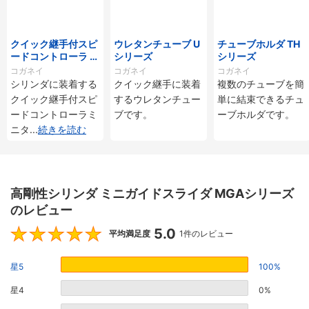
クイック継手付スピ
ウレタンチューブ U
チューブホルダ TH
ードコントローラ ス
シリーズ
シリーズ
タンダードタイプ S
コガネイ
コガネイ
コガネイ
C□-M・SS□-Mシ
シリンダに装着する
クイック継手に装着
複数のチューブを簡
リーズ
クイック継手付スピ
するウレタンチュー
単に結束できるチュ
ードコントローラミ
ブです。
ーブホルダです。
ニタ
...
続きを読む
高剛性シリンダ ミニガイドスライダ MGAシリーズ
のレビュー
5.0
5
平均満足度
1件のレビュー
星5
100%
星4
0%