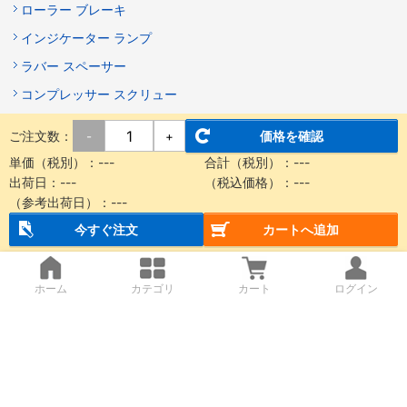
ローラー ブレーキ
インジケーター ランプ
ラバー スペーサー
コンプレッサー スクリュー
マグネット コーティング
ご注文数：
価格を確認
-
+
スペーサ 65mm
単価（税別）：
---
合計（税別）：
---
スナップリング 規格
出荷日：
---
（税込価格）：
---
（参考出荷日）：
---
rj11 コネクタ
今すぐ注文
カートへ追加
テーブル 傷防止
スイッチ カバー プレート
ホーム
カテゴリ
カート
ログイン
軸受
技術サポート窓口
メカニカル部品技術窓口
商品の仕様・技術のお問い合わせ