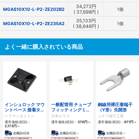
34,272
円
MGAS10X10-L-P2-ZE202B2
1個
(
37,699
円
)
35,133
円
MGAS10X10-L-P2-ZE235A2
1個
(
38,646
円
)
よく一緒に購入されている商品
インシュロック マウ
一般配管用 チューブ
銅線用裸圧着端子
ントベース 接着タイ
フィッティングミニ
（Y形）先開形
プ
タイプ エルボ
ヘラマンタイトン
日本ピスコ
ニチフ端子工業
通常価格(税別)：
通常価格(税別)：
376
円
～
通常価格(税別)：
671
円
～
2,173
円
～
在庫品1日目
在庫品1日目～
在庫品1日目～