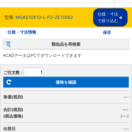
仕様・寸法

型番:
MGAS10X10-L-P2-ZE155B2
で絞り込む
仕様・寸法情報
保存
類似品を再検索
※CADデータはPCでダウンロードできます
ご注文数：
価格を確認
単価(税別)
---
合計(税別)
---
(税込価格)
(
---
)
出荷日
---