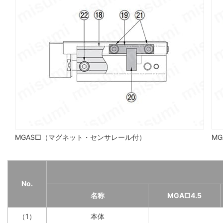
MGAS□（マグネット・センサレール付）
MG
No.
名称
MGA□4.5
（1）
本体