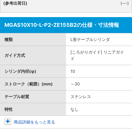
(参考出荷日)
(---)
MGAS10X10-L-P2-ZE155B2の仕様・寸法情報
種類
L形テーブルシリンダ
[ころがりガイド] リニアガイ
ガイド方式
ド
シリンダ内径(φ)
10
ストローク（範囲）(mm)
～30
テーブル材質
ステンレス
特性
なし
商品詳細をもっと見る