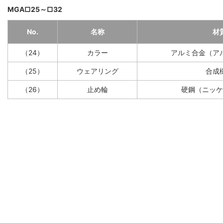
MGA□25～□32
No.
名称
材
（24）
カラー
アルミ合金（ア
（25）
ウェアリング
合成
（26）
止め輪
硬鋼（ニッケ