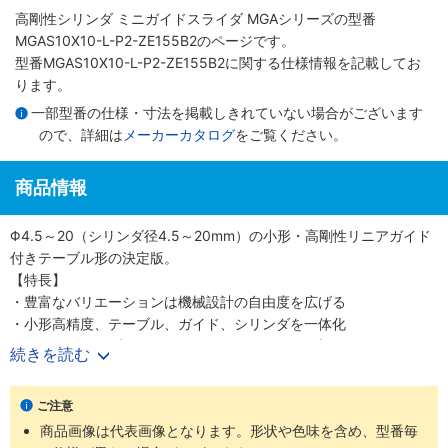
高剛性シリンダ ミニガイドスライダ MGAシリーズ
の型番
MGAS10X10-L-P2-ZE155B2のページです。
型番MGAS10X10-L-P2-ZE155B2に関する仕様情報を記載してお
ります。
一部型番の仕様・寸法を掲載しきれていない場合がございます
ので、詳細は
メーカーカタログ
をご覧ください。
商品情報
Φ4.5～20（シリンダ径4.5～20mm）の小形・高剛性リニアガイド
付きテーブル形の決定版。
【特長】
・豊富なバリエーションは機械設計の自由度を広げる
・小形高精度、テーブル、ガイド、シリンダを一体化
・シリンダ径6種類Φ4.5、6、8、10、12、20（直径4.5、6、8、
続きを読む
10、12、20mm）
・精密に長さを測定可能なストロークセンサも選択可能
ご注意
【用途】
商品画像は代表画像となります。形状や色味を含め、型番毎
・あらゆる業界の空気圧機器や生産ラインに対応