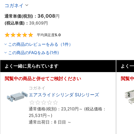
コガネイ
36,008
通常単価(税別)：
円
(税込単価)：
39,609
円
平均満足度
5.0
5
この商品のレビューをみる（1件）
この商品のFAQをみる(1件)
よく一緒に見られています
よく一
閲覧中の商品と併せてご検討ください
閲覧
コガネイ
エアスライドシリンダ SUシリーズ
0
通常価格(税別)：
23,210
円
～
(税込価格：
25,531
円
～)
通常出荷日：8 日目 ～