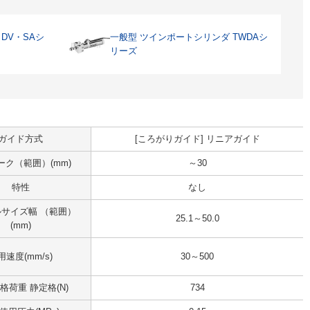
DV・SAシ
一般型 ツインポートシリンダ TWDAシ
リーズ
ガイド方式
[ころがりガイド] リニアガイド
ーク（範囲）(mm)
～30
特性
なし
サイズ幅 （範囲）
25.1～50.0
(mm)
用速度(mm/s)
30～500
格荷重 静定格(N)
734