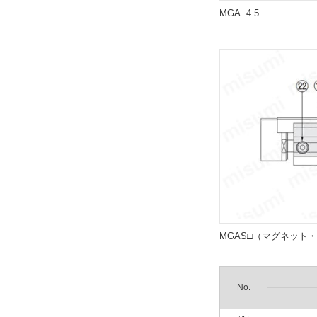
MGA□4.5
センサスイッチ
ZE135
解除
リード線長さ(m)
1
解除
スイッチ数
1
解除
MGAS□（マグネット
センサレール列数
2列
No.
解除