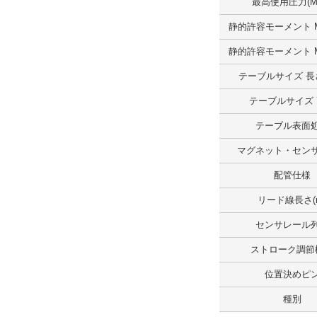
最高使用圧力(M
解除
静的許容モーメント M
テーブルサイズ高さ（範囲）(mm)
静的許容モーメント M
～20.0
テーブルサイズ 長さ
外形図/複数選択する(1)
テーブルサイズ
解除
テーブル表面
ストローク(mm)
マグネット・セン
10
配管仕様
解除
リード線長さ(
センサレール
テーブルサイズ 長さ(mm)
ストローク調節
47
位置決めピ
解除
種別
テーブルサイズ 幅(mm)