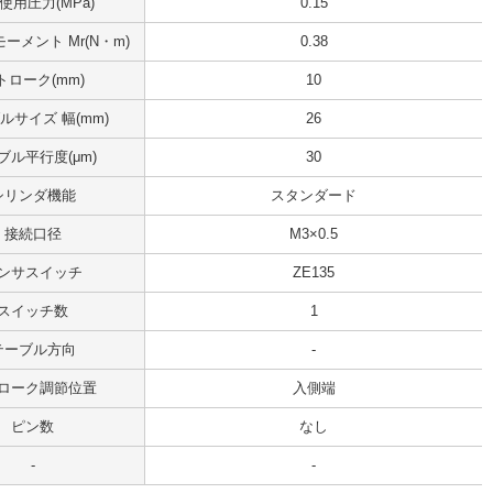
使用圧力(MPa)
0.15
ーメント Mr(N・m)
0.38
トローク(mm)
10
ルサイズ 幅(mm)
26
ブル平行度(μm)
30
シリンダ機能
スタンダード
接続口径
M3×0.5
ンサスイッチ
ZE135
スイッチ数
1
テーブル方向
-
ローク調節位置
入側端
ピン数
なし
-
-