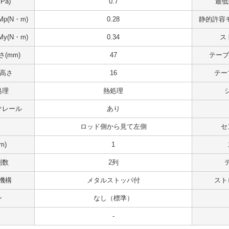
Pa)
0.7
最低
p(N・m)
0.28
静的許容モ
y(N・m)
0.34
ス
(mm)
47
テーブ
 高さ
16
テー
処理
熱処理
サレール
あり
ロッド側から見て左側
セ
m)
1
列数
2列
機構
メタルストッパ付
スト
ン
なし（標準）
-