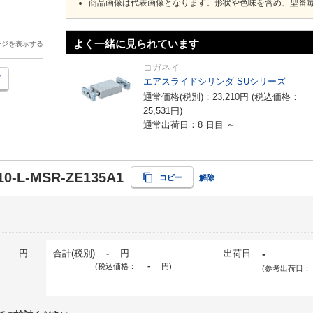
商品画像は代表画像となります。形状や色味を含め、型番
よく一緒に見られています
ージを表示する
コガネイ
エアスライドシリンダ SUシリーズ
通常価格(税別)：
23,210
円
(税込価格：
25,531
円
)
通常出荷日：8 日目 ～
0-L-MSR-ZE135A1
コピー
解除
-
円
合計(税別)
-
円
出荷日
-
(税込価格：
-
円
)
(参考出荷日：