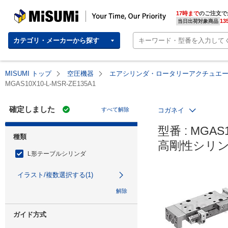
MISUMI | Your Time, Our Priority
17時まで
のご注文で
13
当日出荷対象商品
カテゴリ・メーカーから探す
MISUMI トップ
空圧機器
エアシリンダ・ロータリーアクチュエ
MGAS10X10-L-MSR-ZE135A1
確定しました
すべて解除
コガネイ
型番 : MGAS1
種類
高剛性シリン
L形テーブルシリンダ
イラスト/複数選択する(1)
解除
ガイド方式