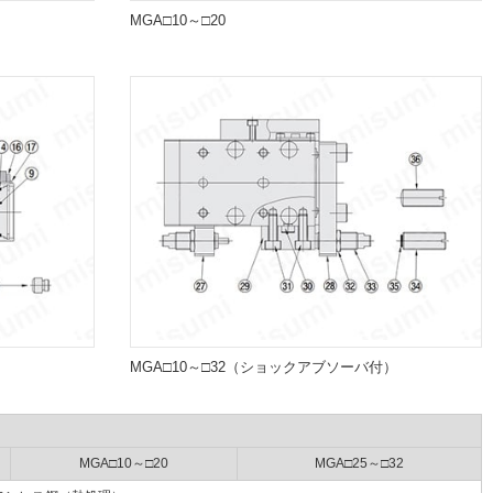
MGA□10～□20
MGA□10～□32（ショックアブソーバ付）
MGA□10～□20
MGA□25～□32