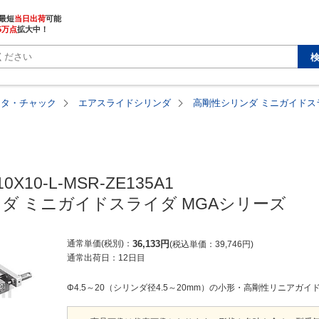
最短
当日出荷
5万点
拡大中！
ータ・チャック
エアスライドシリンダ
高剛性シリンダ ミニガイドス
0X10-L-MSR-ZE135A1

ダ ミニガイドスライダ MGAシリーズ
通常単価(税別)
36,133
円
税込単価
39,746
円
通常出荷日：
12日目
Φ4.5～20（シリンダ径4.5～20mm）の小形・高剛性リニアガイ