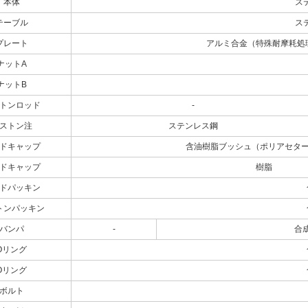
本体
ス
テーブル
ス
プレート
アルミ合金（特殊耐摩耗処
ナットA
ナットB
トンロッド
-
ストン注
ステンレス鋼
ドキャップ
含油樹脂ブッシュ（ポリアセタ
ドキャップ
樹脂
ドパッキン
トンパッキン
バンパ
-
合成
Oリング
Oリング
ボルト