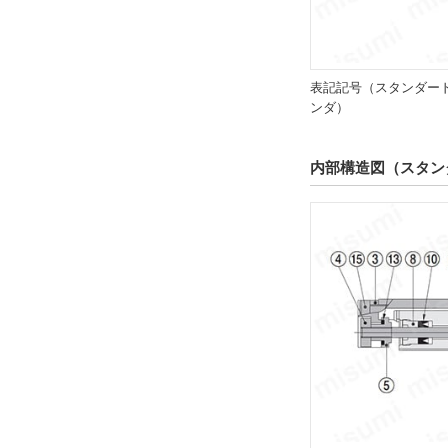
シリンダ機能
スタンダード
解除
表記記号（スタンダー
ンダ）
マグネット・センサレール
あり
内部構造図（スタン
解除
接続口径
M3×0.5
解除
配管仕様
ロッド側から見て左側
解除