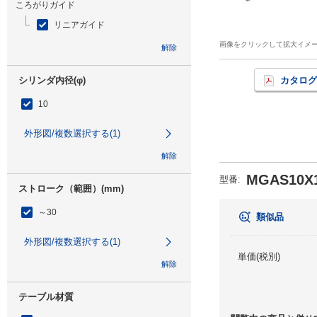
ころがりガイド
リニアガイド
画像をクリックして拡大イメ
解除
シリンダ内径(φ)
カタログ
10
外形図/複数選択する(1)
解除
MGAS10X1
型番
:
ストローク（範囲）(mm)
～30
類似品
外形図/複数選択する(1)
単価(税別)
解除
テーブル材質