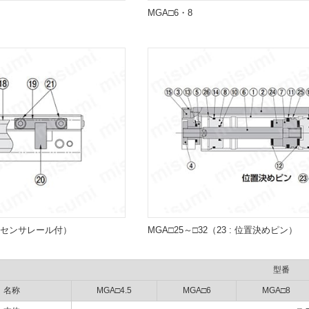
MGA□6・8
・センサレール付）
MGA□25～□32（23 : 位置決めピン）
型番
名称
MGA□4.5
MGA□6
MGA□8