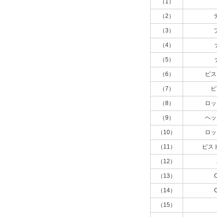
（1）
ストローク調節機構
（2）
（3）
メタルストッパ付
（4）
解除
（5）
ストローク調節位置
（6）
ピス
入側端
（7）
ピ
（8）
ロッ
解除
（9）
ヘッ
位置決めピン
（10）
ロッ
なし（標準）
（11）
ピス
解除
（12）
（13）
ピン数
（14）
なし
（15）
解除