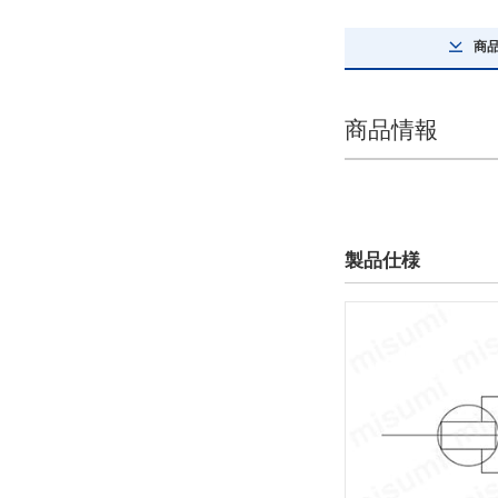
26
商
解除
テーブルサイズ 高さ
商品情報
16
解除
テーブル平行度(μm)
製品仕様
30
解除
テーブル表面処理
熱処理
解除