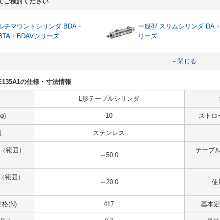
てご検討ください
ルチマウントシリンダ BDA・
一般型 スリムシリンダ DA・
BTA・BDAVシリーズ
リーズ
－閉じる
-ZE135A1の仕様・寸法情報
L形テーブルシリンダ
φ)
10
ストロ
質
ステンレス
 （範囲）
テーブル
～50.0
（範囲）
～20.0
使
格(N)
417
基本定