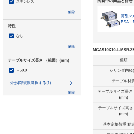
閲覧中の商品と併せ
ステンレス
解除
薄型マ
BSA・
特性
なし
解除
MGAS10X10-L-MSR
種類
テーブルサイズ長さ （範囲）(mm)
～50.0
シリンダ内径(
テーブル材
外形図/複数選択する(1)
テーブルサイズ長さ
解除
(mm)
テーブルサイズ幅 （範囲）(mm)
テーブルサイズ高さ
(mm)
25.1～50.0
基本定格荷重 動定
外形図/複数選択する(1)