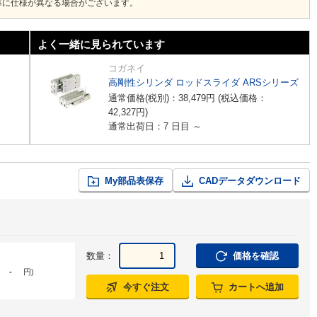
毎に仕様が異なる場合がございます。
よく一緒に見られています
コガネイ
高剛性シリンダ ロッドスライダ ARSシリーズ
通常価格(税別)：
38,479
円
(税込価格：
42,327
円
)
通常出荷日：7 日目 ～
My部品表保存
CADデータダウンロード
数量：
価格を確認
-
円
)
今すぐ注文
カートへ追加