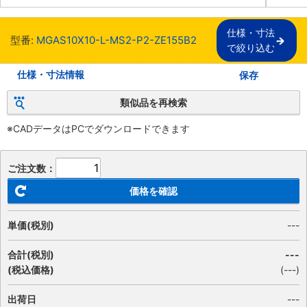
仕様・寸法

型番:
MGAS10X10-L-MS2-P2-ZE155B2
で絞り込む
仕様・寸法情報
保存
類似品を再検索
※CADデータはPCでダウンロードできます
ご注文数：
価格を確認
単価(税別)
---
合計(税別)
---
(税込価格)
(
---
)
出荷日
---