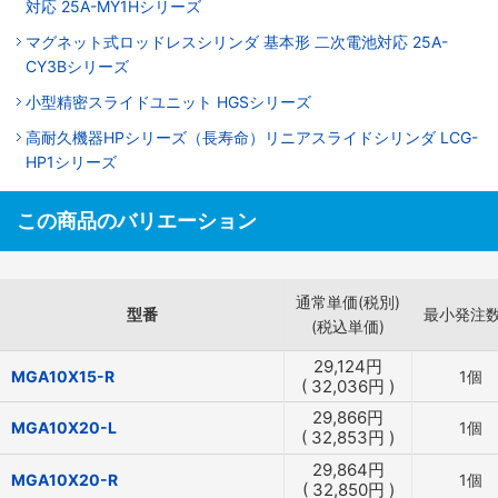
対応 25A-MY1Hシリーズ
マグネット式ロッドレスシリンダ 基本形 二次電池対応 25A-
CY3Bシリーズ
小型精密スライドユニット HGSシリーズ
高耐久機器HPシリーズ（長寿命）リニアスライドシリンダ LCG-
HP1シリーズ
この商品のバリエーション
通常単価(税別)
型番
最小発注
(税込単価)
29,124
円
MGA10X15-R
1個
(
32,036
円
)
29,866
円
MGA10X20-L
1個
(
32,853
円
)
29,864
円
MGA10X20-R
1個
(
32,850
円
)