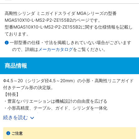
高剛性シリンダ ミニガイドスライダ MGAシリーズ
の型番
MGAS10X10-L-MS2-P2-ZE155B2のページです。
型番MGAS10X10-L-MS2-P2-ZE155B2に関する仕様情報を記載し
ております。
一部型番の仕様・寸法を掲載しきれていない場合がございます
ので、詳細は
メーカーカタログ
をご覧ください。
商品情報
Φ4.5～20（シリンダ径4.5～20mm）の小形・高剛性リニアガイド
付きテーブル形の決定版。
【特長】
・豊富なバリエーションは機械設計の自由度を広げる
・小形高精度、テーブル、ガイド、シリンダを一体化
・シリンダ径6種類Φ4.5、6、8、10、12、20（直径4.5、6、8、
続きを読む
10、12、20mm）
・精密に長さを測定可能なストロークセンサも選択可能
ご注意
【用途】