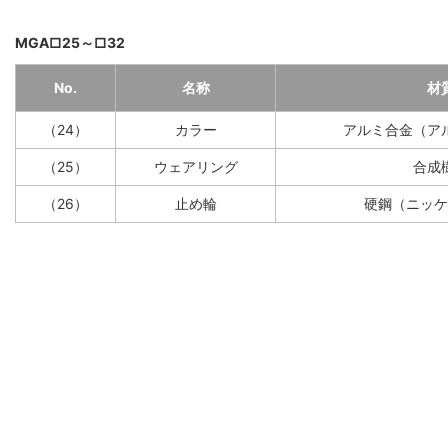
MGA□25～□32
No.
名称
材
（24）
カラー
アルミ合金（ア
（25）
ウェアリング
合成
（26）
止め輪
硬鋼（ニッケ