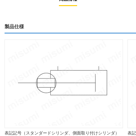
製品仕様
表記記号（スタンダードシリンダ、側面取り付けシリンダ）
表記