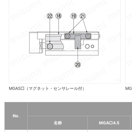
MGAS□（マグネット・センサレール付）
MG
No.
名称
MGA□4.5