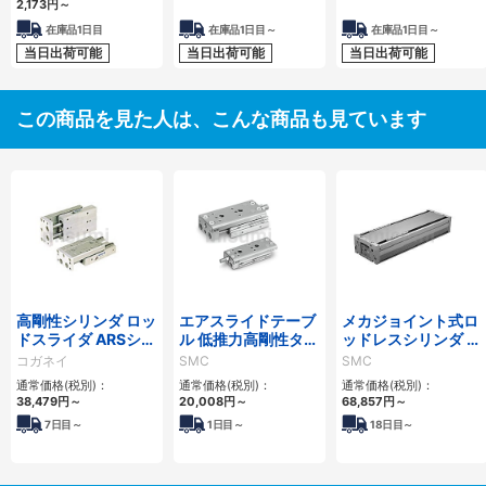
2,173
円
～
在庫品1日目
在庫品1日目～
在庫品1日目～
当日出荷可能
当日出荷可能
当日出荷可能
この商品を見た人は、こんな商品も見ています
高剛性シリンダ ロッ
エアスライドテーブ
メカジョイント式ロ
ドスライダ ARSシリ
ル 低推力高剛性タイ
ッドレスシリンダ 高
ーズ
プ/MXQ□Bシリー
剛性・リニアガイド
コガネイ
SMC
SMC
ズ
形 MY1HTシリーズ
通常価格(税別)：
通常価格(税別)：
通常価格(税別)：
38,479
円
～
20,008
円
～
68,857
円
～
7
日目～
1
日目～
18
日目～