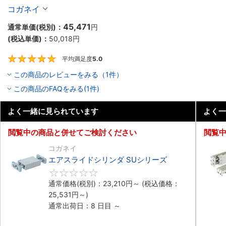
コガネイ
45,471
通常単価(税別)：
円
(税込単価)：
50,018
円
平均満足度
5.0
5
この商品のレビューをみる（1件）
この商品のFAQをみる(1件)
よく一緒に見られています
よく一
閲覧中の商品と併せてご検討ください
閲覧
コガネイ
エアスライドシリンダ SUシリーズ
0
通常価格(税別)：
23,210
円
～
(税込価格：
25,531
円
～)
通常出荷日：8 日目 ～