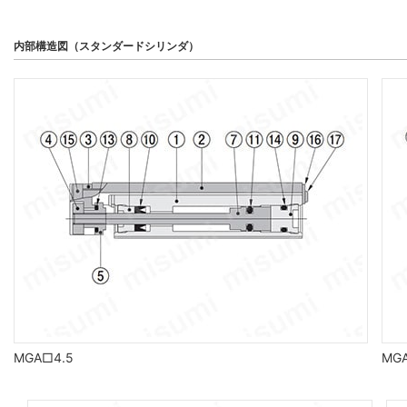
内部構造図（スタンダードシリンダ）
MGA□4.5
MG