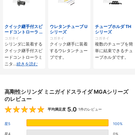
クイック継手付スピ
ウレタンチューブ U
チューブホルダ TH
ードコントローラ ス
シリーズ
シリーズ
タンダードタイプ S
コガネイ
コガネイ
コガネイ
C□-M・SS□-Mシ
シリンダに装着する
クイック継手に装着
複数のチューブを簡
リーズ
クイック継手付スピ
するウレタンチュー
単に結束できるチュ
ードコントローラミ
ブです。
ーブホルダです。
ニタ
...
続きを読む
高剛性シリンダ ミニガイドスライダ MGAシリーズ
のレビュー
5.0
5
平均満足度
1件のレビュー
星5
100%
星4
0%