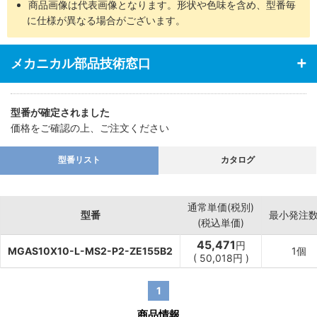
商品画像は代表画像となります。形状や色味を含め、型番毎
・あらゆる業界の空気圧機器や生産ラインに対応
に仕様が異なる場合がございます。
メカニカル部品技術窓口
型番が確定されました
価格をご確認の上、ご注文ください
型番リスト
カタログ
通常単価(税別)
型番
最小発注
(税込単価)
45,471
円
MGAS10X10-L-MS2-P2-ZE155B2
1個
(
50,018
円
)
1
商品情報