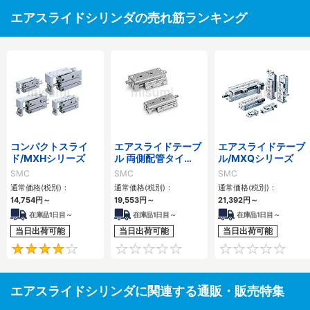
エアスライドシリンダの売れ筋ランキング
コンパクトスライ
エアスライドテーブ
エアスライドテーブ
ド/MXHシリーズ
ル 両側配管タイ
ル/MXQシリーズ
プ/MXQ□Aシリー
SMC
SMC
SMC
ズ
通常価格(税別)：
通常価格(税別)：
通常価格(税別)：
14,754
円
～
19,553
円
～
21,392
円
～
在庫品1日目～
在庫品1日目～
在庫品1日目～
当日出荷可能
当日出荷可能
当日出荷可能
4
0
エアスライドシリンダに関連する通販・販売特集