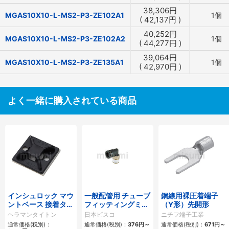
38,306
円
MGAS10X10-L-MS2-P3-ZE102A1
1個
(
42,137
円
)
40,252
円
MGAS10X10-L-MS2-P3-ZE102A2
1個
(
44,277
円
)
39,064
円
MGAS10X10-L-MS2-P3-ZE135A1
1個
(
42,970
円
)
よく一緒に購入されている商品
インシュロック マウ
一般配管用 チューブ
銅線用裸圧着端子
ントベース 接着タイ
フィッティングミニ
（Y形）先開形
プ
タイプ エルボ
ヘラマンタイトン
日本ピスコ
ニチフ端子工業
通常価格(税別)：
通常価格(税別)：
376
円
～
通常価格(税別)：
671
円
～