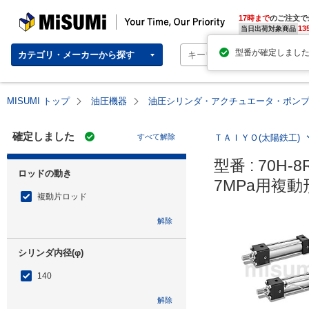
MISUMI | Your Time, Our Priority
17時まで
のご注文で
13
当日出荷対象商品
カテゴリ・メーカーから探す
MISUMI トップ
油圧機器
油圧シリンダ・アクチュエータ・ポン
確定しました
すべて解除
ＴＡＩＹＯ(太陽鉄工)
型番 : 70H-8
ロッドの動き
7MPa用複動
複動片ロッド
解除
シリンダ内径(φ)
140
解除