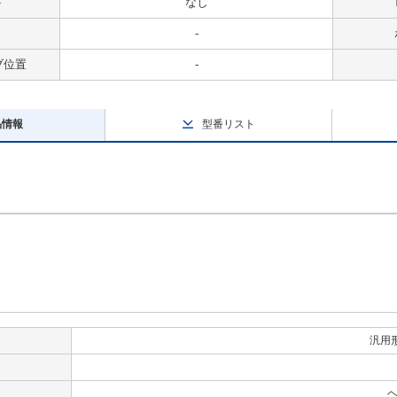
ト
なし
-
ブ位置
-
品情報
型番リスト
汎用
ヘ