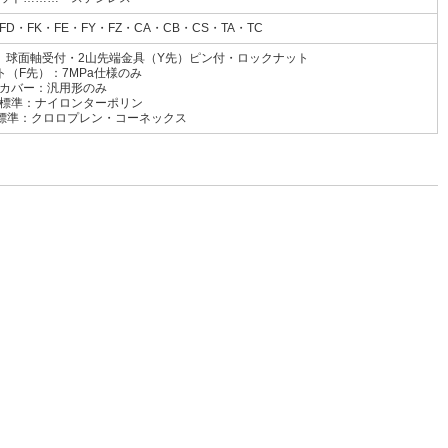
FD・FK・FE・FY・FZ・CA・CB・CS・TA・TC
先）球面軸受付・2山先端金具（Y先）ピン付・ロックナット
ト（F先）：7MPa仕様のみ
カバー：汎用形のみ
イロンターポリン
ロプレン・コーネックス