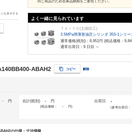
同じ商品のため在庫品納期をご参照ください。
ージを表示する
よく一緒に見られています
ＴＡＩＹＯ(太陽鉄工)
3.5MPa用薄形油圧シリンダ 35S-1シリー
通常価格(税別)：
8,951
円
(税込価格：
9,84
通常出荷日：9 日目 ～
A140BB400-ABAH2
コピー
解除
-
円
合計(税別)
-
円
出荷日
-
(税込価格：
-
円
)
(参考出荷日：
00-ABAH2の仕様・寸法情報