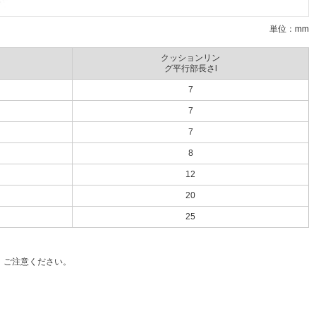
単位：mm
クッションリン
グ平行部長さl
7
7
7
8
12
20
25
、ご注意ください。