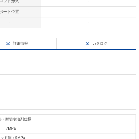
ロッド形式
-
ポート位置
-
-
-
詳細情報
カタログ
形・耐切削油剤仕様
7MPa
ッド側：9MPa