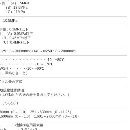
側：（A）15MPa
）13.5MPa
C）11MPa
10.5MPa
ド側：0.3MPa以下
：（A）0.6MPa以下
0.45MPa以下
）0.4MPa以下
125：8～300mm/s Φ140～Φ250：8～200mm/s
・・・・・・・・・・・・・-10～+80℃
・・・・・・・・・・-10～+70℃
・・・・・-10～+60℃
し、凍結なきこと）
メタル嵌合方式
般鉱物性作動油
合は作動油との適合表を参照してください。）
JIS 6g/6H
50mm（0～+1.0） 251～630mm（0～+1.25）
1,600mm（0～+1.6） 1,601～2,000mm（0～+1.8）
…………・機械構造用炭素鋼
ット………・ステンレス