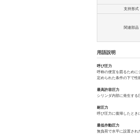
なし
支持形式
解除
タイプ
関連部品
70H-8R
用語説明
CAD
2D
呼び圧力
呼称の便宜を図るために
3D
定められた条件の下で性
最高許容圧力
出荷日
シリンダ内部に発生する
すべて
耐圧力
18日以内
呼び圧力に復帰したとき
最低作動圧力
無負荷で水平に設置され