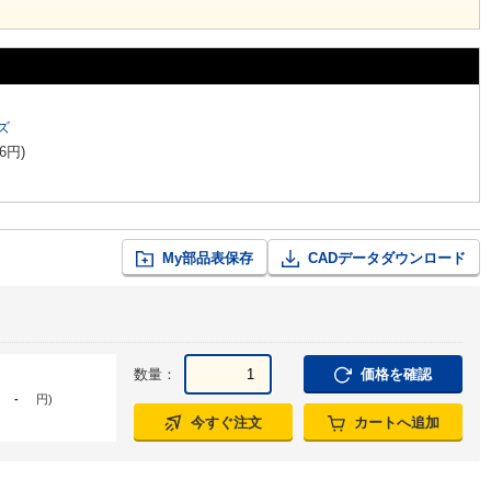
ズ
6
円
)
My部品表保存
CADデータダウンロード
数量：
価格を確認
-
円
)
今すぐ注文
カートへ追加