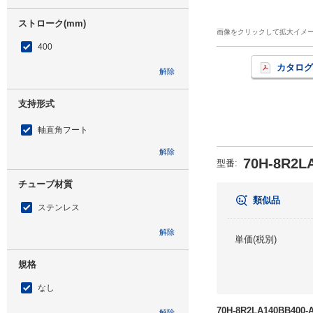
ストローク(mm)
画像をクリックして拡大イメ
400
カタログ
解除
支持形式
軸直角フート
解除
70H-8R2L
型番
:
チューブ材質
類似品
ステンレス
解除
単価(税別)
規格
なし
70H-8R2LA140BB4
解除