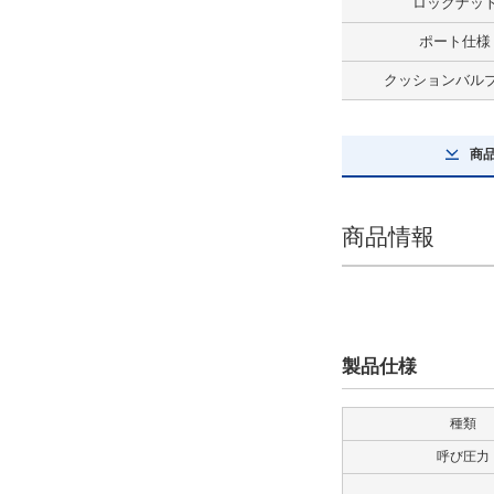
ロックナッ
解除
ポート仕様
スイッチ数量
クッションバル
2
解除
商
先端金具
なし
商品情報
解除
防塵カバー
なし
製品仕様
解除
種類
ロッド形式
呼び圧力
Bロッド