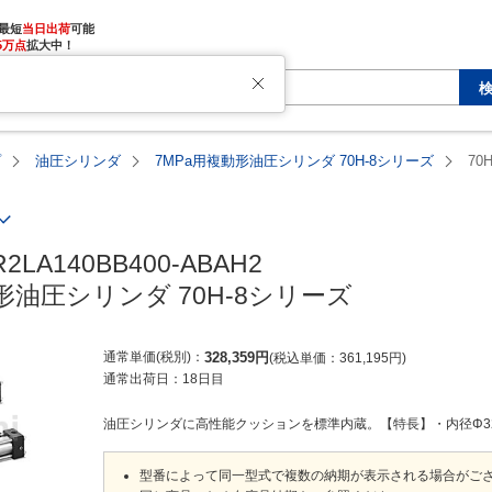
最短
当日出荷
5万点
拡大中！
プ
油圧シリンダ
7MPa用複動形油圧シリンダ 70H-8シリーズ
70
R2LA140BB400-ABAH2

形油圧シリンダ 70H-8シリーズ
通常単価(税別)
328,359
円
税込単価
361,195
円
通常出荷日：
18日目
油圧シリンダに高性能クッションを標準内蔵。【特長】・内径Φ32～Φ
型番によって同一型式で複数の納期が表示される場合がご