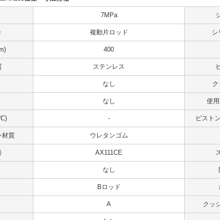
7MPa
き
複動片ロッド
シ
m)
400
質
ステンレス
なし
ク
なし
使用
℃)
-
ピストンス
ン材質
ウレタンゴム
号
AX111CE
なし
Bロッド
A
クッ