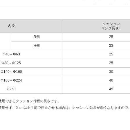
クッション
内径
リング長さL
R側
25
H側
23
Φ40～Φ63
25
Φ80～Φ125
25
Φ140～Φ160
30
Φ180～Φ224
40
Φ250
45
使用できるクッション行程の長さです。
使用せず、5mm以上手前で停止させる場合は、クッション効果が弱くなりますので