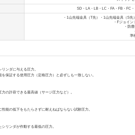
SD・LA・LB・LC・FA・FB・FC・
・1山先端金具（T先）・1山先端金具（S
・Fジョイン
・防塵
標準：ナ
準標準：クロ
シリンダに与える圧力。
能を保証する使用圧力（定格圧力）と必ずしも一致しない。
圧力の許容できる最高値（サージ圧力など）。
に性能の低下をもたらさずに耐えねばならない試験圧力。
たシリンダが作動する最低の圧力。