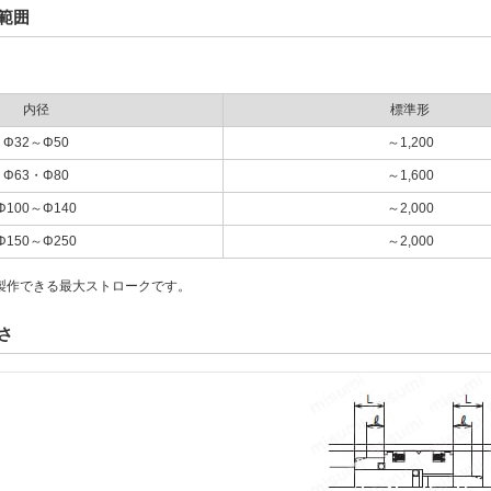
範囲
内径
標準形
Φ32～Φ50
～1,200
Φ63・Φ80
～1,600
Φ100～Φ140
～2,000
Φ150～Φ250
～2,000
製作できる最大ストロークです。
さ