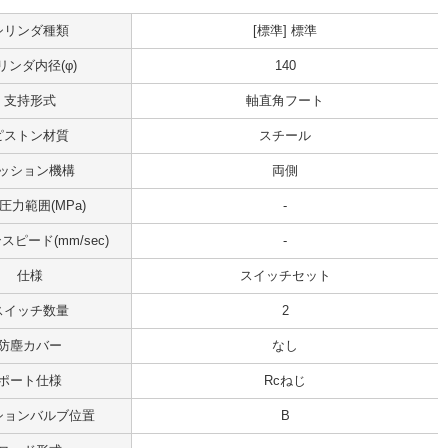
シリンダ種類
[標準] 標準
リンダ内径(φ)
140
支持形式
軸直角フート
ピストン材質
スチール
ッション機構
両側
圧力範囲(MPa)
-
ピード(mm/sec)
-
仕様
スイッチセット
スイッチ数量
2
防塵カバー
なし
ポート仕様
Rcねじ
ションバルブ位置
B