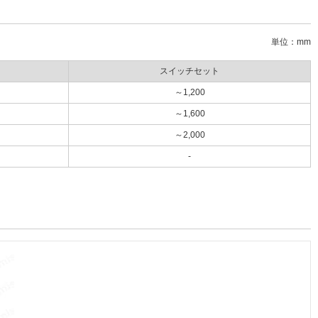
単位：mm
スイッチセット
～1,200
～1,600
～2,000
-