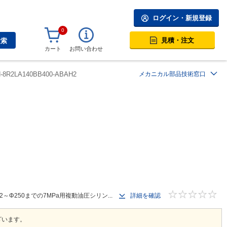
ログイン・新規登録
0
見積・注文
検索
カート
お問い合わせ
H-8R2LA140BB400-ABAH2
メカニカル部品技術窓口
250までの7MPa用複動油圧シリン...
詳細を確認
ざいます。