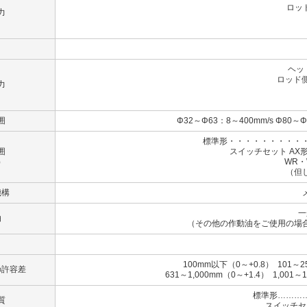
ロッド
力
（B
（
ヘッ
ロッド側
力
（B）
（C
囲
Φ32～Φ63：8～400mm/s Φ80～Φ
標準形・・・・・・・・・・
囲
スイッチセット AX形
）
WR・WS形
（但
機構
一
油
（その他の作動油をご使用の場
100mm以下（0～+0.8） 101～2
の許容差
631～1,000mm（0～+1.4） 1,001～
標準形………
質
スイッチセ