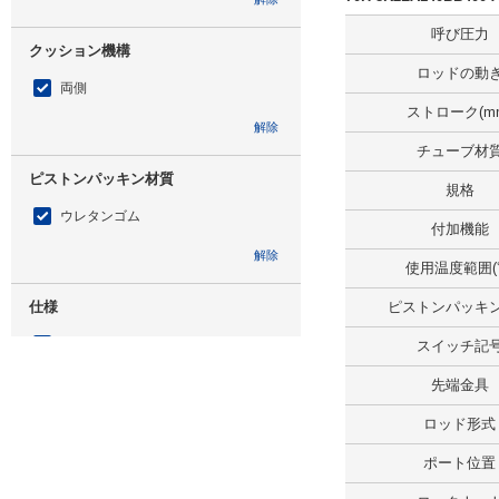
呼び圧力
クッション機構
ロッドの動
両側
ストローク(m
解除
チューブ材
ピストンパッキン材質
規格
ウレタンゴム
付加機能
解除
使用温度範囲(
仕様
ピストンパッキ
スイッチセット
スイッチ記
解除
先端金具
ロッド形式
スイッチ記号
ポート位置
AX111CE