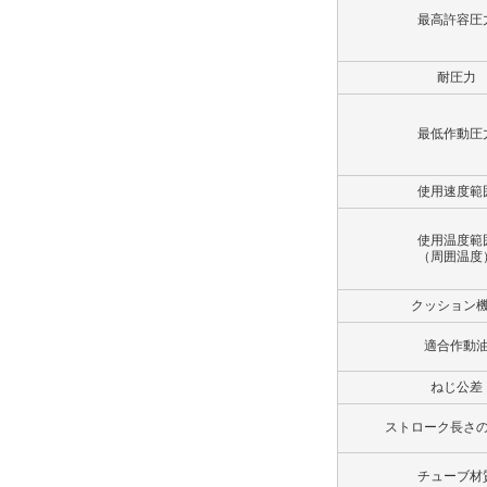
最高許容圧
解除
ポート仕様
耐圧力
Rcねじ
最低作動圧
解除
使用速度範
ポート位置
A
使用温度範
（周囲温度
解除
クッション
クッションバルブ位置
適合作動
B
ねじ公差
解除
ストローク長さ
ロックナット
チューブ材