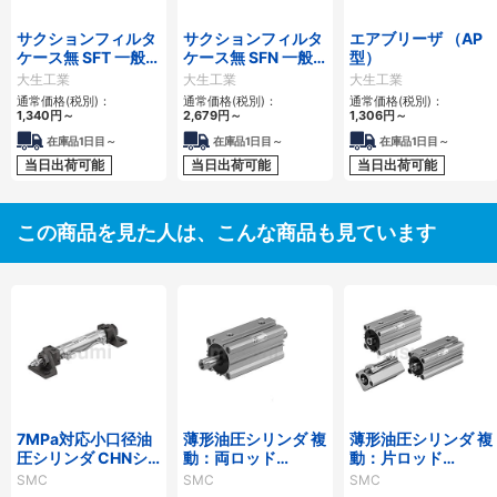
サクションフィルタ
サクションフィルタ
エアブリーザ （AP
ケース無 SFT 一般作
ケース無 SFN 一般
型）
動油用
作動油用
大生工業
大生工業
大生工業
通常価格(税別)：
通常価格(税別)：
通常価格(税別)：
1,340
円
～
2,679
円
～
1,306
円
～
在庫品1日目～
在庫品1日目～
在庫品1日目～
当日出荷可能
当日出荷可能
当日出荷可能
この商品を見た人は、こんな商品も見ています
7MPa対応小口径油
薄形油圧シリンダ 複
薄形油圧シリンダ 複
圧シリンダ CHNシ
動：両ロッド
動：片ロッド
リーズ
CH□QWBシリーズ
CH□QBシリーズ
SMC
SMC
SMC