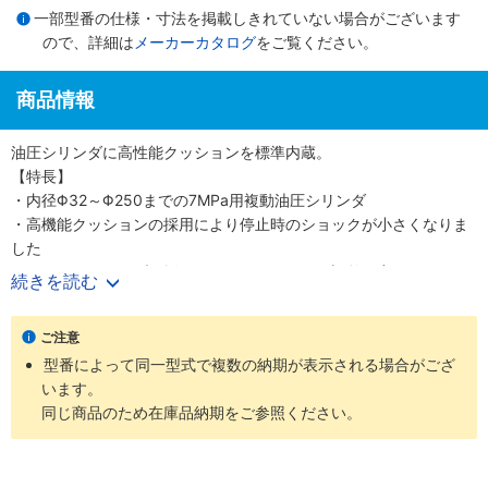
一部型番の仕様・寸法を掲載しきれていない場合がございます
ので、詳細は
メーカーカタログ
をご覧ください。
商品情報
油圧シリンダに高性能クッションを標準内蔵。
【特長】
・内径Φ32～Φ250までの7MPa用複動油圧シリンダ
・高機能クッションの採用により停止時のショックが小さくなりま
した
・クッションバルブの採用により、クッション調整が容易になりま
続きを読む
した
・クッションバルブは、安全対策として、抜け止め機構、およびゆ
ご注意
るみ止め用ロックナットを採用しました
型番によって同一型式で複数の納期が表示される場合がござ
・バリエーション豊富かつ保全性を良くした、小形スイッチを標準
います。
化しました
同じ商品のため在庫品納期をご参照ください。