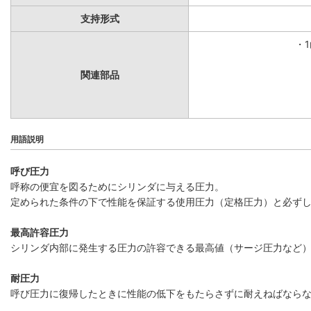
支持形式
・
関連部品
用語説明
呼び圧力
呼称の便宜を図るためにシリンダに与える圧力。
定められた条件の下で性能を保証する使用圧力（定格圧力）と必ず
最高許容圧力
シリンダ内部に発生する圧力の許容できる最高値（サージ圧力など
耐圧力
呼び圧力に復帰したときに性能の低下をもたらさずに耐えねばなら