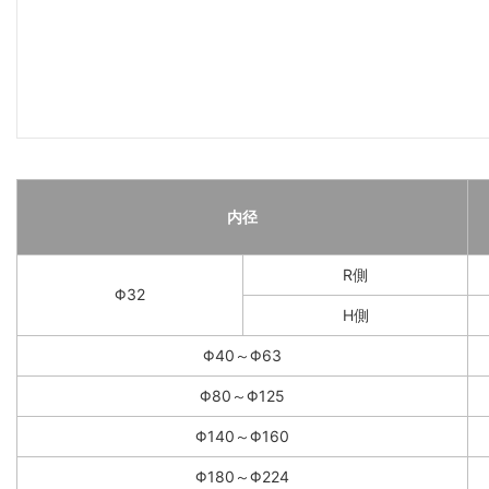
内径
R側
Φ32
H側
Φ40～Φ63
Φ80～Φ125
Φ140～Φ160
Φ180～Φ224