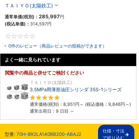
ＴＡＩＹＯ(太陽鉄工)
285,997
通常単価(税別)：
円
(税込単価)：
314,597
円
0
0件のレビュー（商品レビューの投稿ができます）
よく一緒に見られています
閲覧中の商品と併せてご検討ください
ＴＡＩＹＯ(太陽鉄工)
3.5MPa用薄形油圧シリンダ 35S-1シリーズ
5
通常価格(税別)：
8,951
円
～
(税込価格：
9,846
円
～)
通常出荷日：9 日目 ～
仕様・寸法

型番:
70H-8R2LA140BB200-ABAJ2
で絞り込む