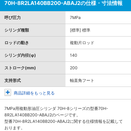
70H-8R2LA140BB200-ABAJ2の仕様・寸法情報
呼び圧力
7MPa
シリンダ種類
[標準] 標準
ロッドの動き
複動片ロッド
シリンダ内径(φ)
140
ストローク(mm)
200
支持形式
軸直角フート
商品詳細をもっと見る
7MPa用複動形油圧シリンダ 70H-8シリーズ
の型番70H-
8R2LA140BB200-ABAJ2のページです。
型番70H-8R2LA140BB200-ABAJ2に関する仕様情報を記載して
おります。