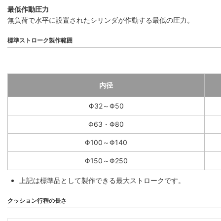
最低作動圧力
無負荷で水平に設置されたシリンダが作動する最低の圧力。
標準ストローク製作範囲
内径
Φ32～Φ50
Φ63・Φ80
Φ100～Φ140
Φ150～Φ250
上記は標準品として製作できる最大ストロークです。
クッション行程の長さ