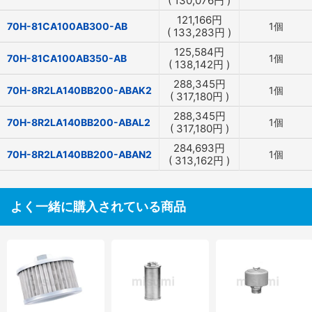
(
130,076
円
)
121,166
円
70H-81CA100AB300-AB
1個
(
133,283
円
)
125,584
円
70H-81CA100AB350-AB
1個
(
138,142
円
)
288,345
円
70H-8R2LA140BB200-ABAK2
1個
(
317,180
円
)
288,345
円
70H-8R2LA140BB200-ABAL2
1個
(
317,180
円
)
284,693
円
70H-8R2LA140BB200-ABAN2
1個
(
313,162
円
)
よく一緒に購入されている商品