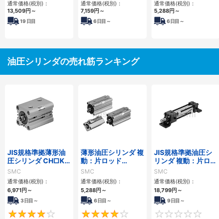
通常価格(税別)：
通常価格(税別)：
通常価格(税別)：
13,509
円
～
7,159
円
～
5,288
円
～
19
日目
6
日目～
6
日目～
油圧シリンダの売れ筋ランキング
JIS規格準拠薄形油
薄形油圧シリンダ 複
JIS規格準拠油圧シ
圧シリンダ CH□KD
動：片ロッド
リンダ 複動：片ロッ
シリーズ
CH□QBシリーズ
ド CH2E・CH2F・
SMC
SMC
SMC
CH2G・CH2Hシリ
通常価格(税別)：
通常価格(税別)：
通常価格(税別)：
ーズ
6,971
円
～
5,288
円
～
18,799
円
～
3日目～
6日目～
9日目～
4
4