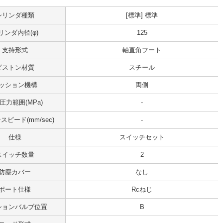
シリンダ種類
[標準] 標準
リンダ内径(φ)
125
支持形式
軸直角フート
ピストン材質
スチール
ッション機構
両側
圧力範囲(MPa)
-
ピード(mm/sec)
-
仕様
スイッチセット
スイッチ数量
2
防塵カバー
なし
ポート仕様
Rcねじ
ションバルブ位置
B