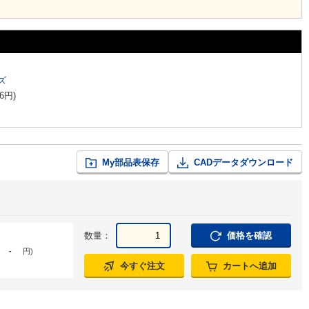
ズ
6
円
)
My部品表保存
CADデータダウンロード
数量：
価格を確認
-
円
)
今すぐ注文
カートへ追加