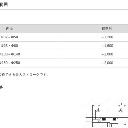
範囲
内径
標準形
Φ32～Φ50
～1,200
Φ63・Φ80
～1,600
Φ100～Φ140
～2,000
Φ150～Φ250
～2,000
製作できる最大ストロークです。
さ