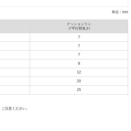
単位：mm
クッションリン
グ平行部長さl
7
7
7
8
12
20
25
、ご注意ください。