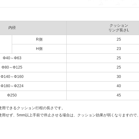
クッション
内径
リング長さL
R側
25
H側
23
Φ40～Φ63
25
Φ80～Φ125
25
Φ140～Φ160
30
Φ180～Φ224
40
Φ250
45
使用できるクッション行程の長さです。
使用せず、5mm以上手前で停止させる場合は、クッション効果が弱くなりますので