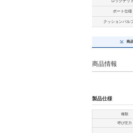
ロックナッ
解除
ポート仕様
スイッチ数量
クッションバル
2
解除
商
先端金具
なし
商品情報
解除
防塵カバー
なし
製品仕様
解除
種類
ロッド形式
呼び圧力
Cロッド