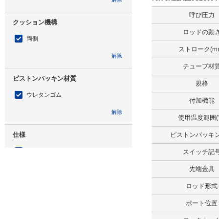
呼び圧力
クッション機構
ロッドの動
両側
ストローク(m
解除
チューブ材
ピストンパッキン材質
規格
ウレタンゴム
付加機能
解除
使用温度範囲(
仕様
ピストンパッキ
スイッチセット
スイッチ記
解除
先端金具
ロッド形式
スイッチ記号
ポート位置
AZ125CE