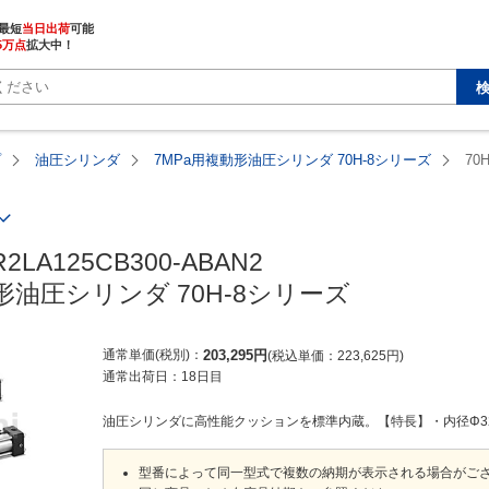
最短
当日出荷
5万点
拡大中！
プ
油圧シリンダ
7MPa用複動形油圧シリンダ 70H-8シリーズ
70
R2LA125CB300-ABAN2

形油圧シリンダ 70H-8シリーズ
通常単価(税別)
203,295
円
税込単価
223,625
円
通常出荷日：
18日目
油圧シリンダに高性能クッションを標準内蔵。【特長】・内径Φ32～Φ
型番によって同一型式で複数の納期が表示される場合がご