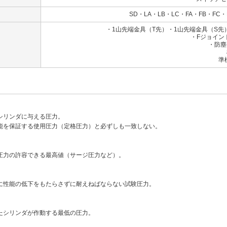
SD・LA・LB・LC・FA・FB・FC・
・1山先端金具（T先）・1山先端金具（S
・Fジョイン
・防塵
標準：ナ
準標準：クロ
シリンダに与える圧力。
能を保証する使用圧力（定格圧力）と必ずしも一致しない。
圧力の許容できる最高値（サージ圧力など）。
に性能の低下をもたらさずに耐えねばならない試験圧力。
たシリンダが作動する最低の圧力。