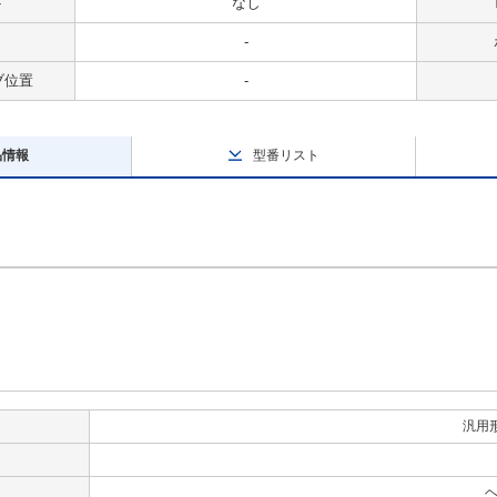
ト
なし
-
ブ位置
-
品情報
型番リスト
汎用
ヘ