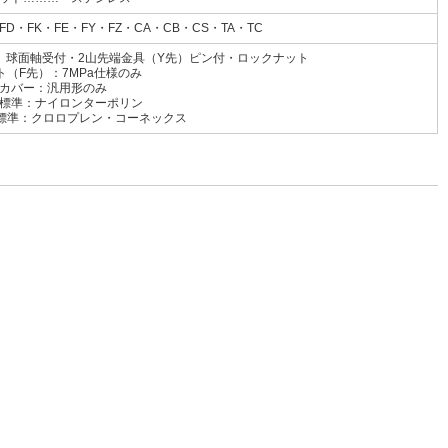
FD・FK・FE・FY・FZ・CA・CB・CS・TA・TC
先）球面軸受付・2山先端金具（Y先）ピン付・ロックナット
ト（F先）：7MPa仕様のみ
カバー：汎用形のみ
イロンターポリン
ロプレン・コーネックス