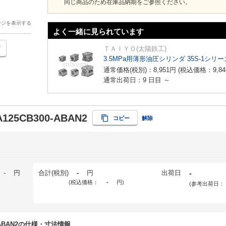
同じ商品のため在庫品納期をご参照ください。
ージを表示する
よく一緒に見られています
ＴＡＩＹＯ(太陽鉄工)
3.5MPa用薄形油圧シリンダ 35S-1シリー
通常価格(税別)：
8,951
円
(税込価格：
9,84
通常出荷日：9 日目 ～
A125CB300-ABAN2
コピー
解除
-
円
合計(税別)
-
円
出荷日
-
(税込価格：
-
円
)
(参考出荷日：
00-ABAN2の仕様・寸法情報