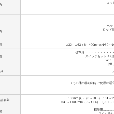
ロッド
力
（B
（
ヘッ
ロッド側
力
（B）
（C
囲
Φ32～Φ63：8～400mm/s Φ80～Φ
標準形・・・・・・・・・・
囲
スイッチセット AX形
）
WR・WS形
（但
機構
一
油
（その他の作動油をご使用の場
100mm以下（0～+0.8） 101～2
の許容差
631～1,000mm（0～+1.4） 1,001～
標準形………
質
スイッチセ