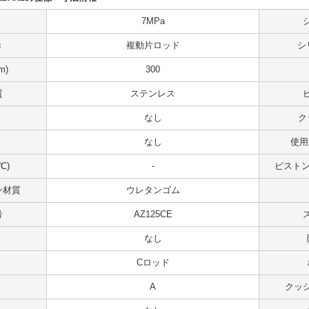
7MPa
き
複動片ロッド
シ
m)
300
質
ステンレス
なし
ク
なし
使用
℃)
-
ピストンス
ン材質
ウレタンゴム
号
AZ125CE
なし
Cロッド
A
クッ