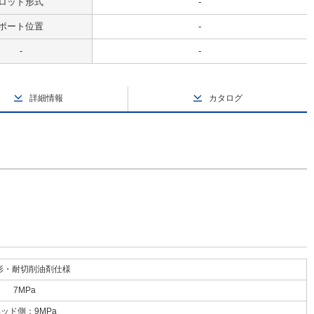
ロッド形式
-
ポート位置
-
-
-
詳細情報
カタログ
形・耐切削油剤仕様
7MPa
ッド側：9MPa