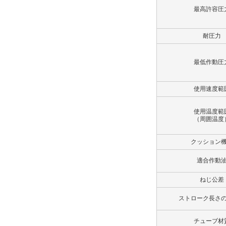
最高許容圧
解除
ポート仕様
耐圧力
Rcねじ
最低作動圧
解除
使用速度範
ポート位置
A
使用温度範
（周囲温度
解除
クッション
クッションバルブ位置
適合作動
B
ねじ公差
解除
ストローク長さ
ロックナット
チューブ材