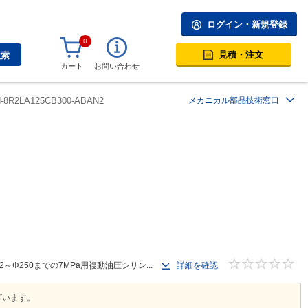
ログイン・新規登録
0
見積・注文
検索
カート
お問い合わせ
H-8R2LA125CB300-ABAN2
メカニカル部品技術窓口
250までの7MPa用複動油圧シリン...
詳細を確認
ざいます。