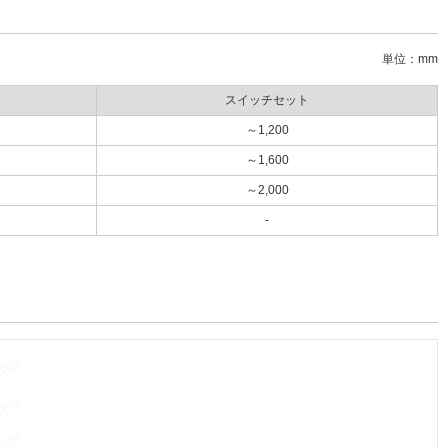
単位：mm
スイッチセット
～1,200
～1,600
～2,000
-