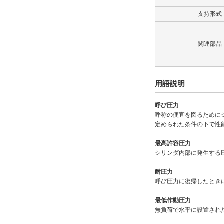
なし
支持形式
解除
タイプ
関連部品
70H-8R
用語説明
CAD
2D
呼び圧力
呼称の便宜を図るために
3D
定められた条件の下で性
最高許容圧力
出荷日
シリンダ内部に発生する
すべて
耐圧力
18日以内
呼び圧力に復帰したとき
最低作動圧力
無負荷で水平に設置され