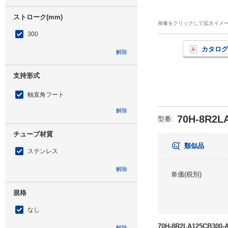
ストローク(mm)
画像をクリックして拡大イメ
300
カタログ
解除
支持形式
軸直角フート
解除
70H-8R2L
型番
:
チューブ材質
類似品
ステンレス
解除
単価(税別)
規格
なし
70H-8R2LA125CB3
解除