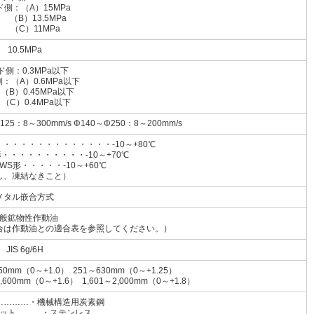
側：（A）15MPa
）13.5MPa
C）11MPa
10.5MPa
ド側：0.3MPa以下
：（A）0.6MPa以下
0.45MPa以下
）0.4MPa以下
125：8～300mm/s Φ140～Φ250：8～200mm/s
・・・・・・・・・・・・・-10～+80℃
・・・・・・・・・・-10～+70℃
・・・・・-10～+60℃
し、凍結なきこと）
メタル嵌合方式
般鉱物性作動油
合は作動油との適合表を参照してください。）
JIS 6g/6H
50mm（0～+1.0） 251～630mm（0～+1.25）
1,600mm（0～+1.6） 1,601～2,000mm（0～+1.8）
…………・機械構造用炭素鋼
ット………・ステンレス