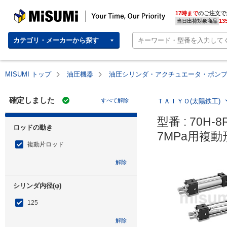
MISUMI | Your Time, Our Priority
17時まで
のご注文で
13
当日出荷対象商品
カテゴリ・メーカーから探す
MISUMI トップ
油圧機器
油圧シリンダ・アクチュエータ・ポン
確定しました
すべて解除
ＴＡＩＹＯ(太陽鉄工)
型番 : 70H-8
ロッドの動き
7MPa用複動
複動片ロッド
解除
シリンダ内径(φ)
125
解除