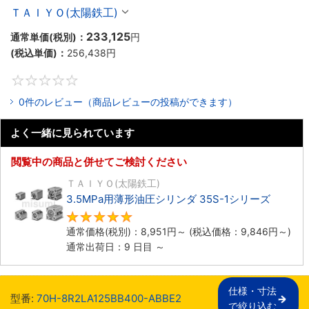
ＴＡＩＹＯ(太陽鉄工)
233,125
通常単価(税別)：
円
(税込単価)：
256,438
円
0
0件のレビュー（商品レビューの投稿ができます）
よく一緒に見られています
閲覧中の商品と併せてご検討ください
ＴＡＩＹＯ(太陽鉄工)
3.5MPa用薄形油圧シリンダ 35S-1シリーズ
5
通常価格(税別)：
8,951
円
～
(税込価格：
9,846
円
～)
通常出荷日：9 日目 ～
仕様・寸法

型番:
70H-8R2LA125BB400-ABBE2
で絞り込む