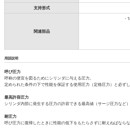
支持形式
・
関連部品
用語説明
呼び圧力
呼称の便宜を図るためにシリンダに与える圧力。
定められた条件の下で性能を保証する使用圧力（定格圧力）と必ず
最高許容圧力
シリンダ内部に発生する圧力の許容できる最高値（サージ圧力など
耐圧力
呼び圧力に復帰したときに性能の低下をもたらさずに耐えねばなら