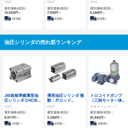
リーズ
CH□QWBシリーズ
CH□QBシリーズ
SMC
SMC
SMC
通常価格(税別)：
通常価格(税別)：
通常価格(税別)：
13,509
円
～
7,159
円
～
5,288
円
～
19
日目
6
日目～
6
日目～
油圧シリンダの売れ筋ランキング
JIS規格準拠薄形油
薄形油圧シリンダ 複
トロコイドポンプ
圧シリンダ CH□KD
動：片ロッド
（三相モータ一体
シリーズ
CH□QBシリーズ
型） 2MY-Sフィル
SMC
SMC
日本オイルポンプ
ター
通常価格(税別)：
通常価格(税別)：
通常価格(税別)：
6,971
円
～
5,288
円
～
91,442
円
～
3日目～
6日目～
19日目～