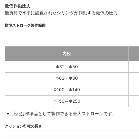
最低作動圧力
無負荷で水平に設置されたシリンダが作動する最低の圧力。
標準ストローク製作範囲
内径
Φ32～Φ50
Φ63・Φ80
Φ100～Φ140
Φ150～Φ250
上記は標準品として製作できる最大ストロークです。
クッション行程の長さ