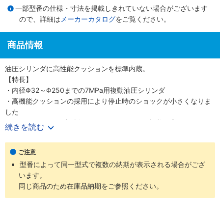
一部型番の仕様・寸法を掲載しきれていない場合がございます
ので、詳細は
メーカーカタログ
をご覧ください。
商品情報
油圧シリンダに高性能クッションを標準内蔵。
【特長】
・内径Φ32～Φ250までの7MPa用複動油圧シリンダ
・高機能クッションの採用により停止時のショックが小さくなりま
した
・クッションバルブの採用により、クッション調整が容易になりま
続きを読む
した
・クッションバルブは、安全対策として、抜け止め機構、およびゆ
ご注意
るみ止め用ロックナットを採用しました
型番によって同一型式で複数の納期が表示される場合がござ
・バリエーション豊富かつ保全性を良くした、小形スイッチを標準
います。
化しました
同じ商品のため在庫品納期をご参照ください。