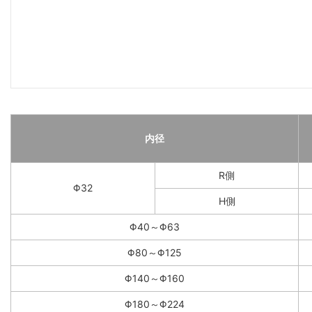
内径
R側
Φ32
H側
Φ40～Φ63
Φ80～Φ125
Φ140～Φ160
Φ180～Φ224