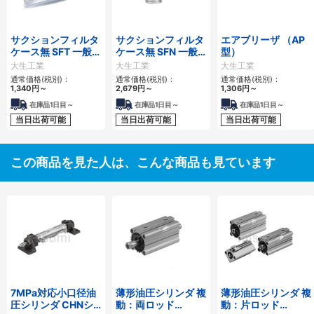
サクションフィルタ
サクションフィルタ
エアブリーザ （AP
ケース無 SFT 一般作
ケース無 SFN 一般
型）
動油用
作動油用
大生工業
大生工業
大生工業
通常価格(税別)：
通常価格(税別)：
通常価格(税別)：
1,340
円
～
2,679
円
～
1,306
円
～
在庫品1日目～
在庫品1日目～
在庫品1日目～
当日出荷可能
当日出荷可能
当日出荷可能
この商品を見た人は、こんな商品も見ています
7MPa対応小口径油
薄形油圧シリンダ 複
薄形油圧シリンダ 複
圧シリンダ CHNシ
動：両ロッド
動：片ロッド