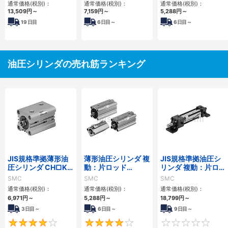
通常価格(税別)：
通常価格(税別)：
通常価格(税別)：
13,509
円
～
7,159
円
～
5,288
円
～
19
日目
6
日目～
6
日目～
油圧シリンダの売れ筋ランキング
JIS規格準拠薄形油
薄形油圧シリンダ 複
JIS規格準拠油圧シ
圧シリンダ CH□KD
動：片ロッド
リンダ 複動：片ロッ
シリーズ
CH□QBシリーズ
ド CH2E・CH2F・
SMC
SMC
SMC
CH2G・CH2Hシリ
通常価格(税別)：
通常価格(税別)：
通常価格(税別)：
ーズ
6,971
円
～
5,288
円
～
18,799
円
～
3日目～
6日目～
9日目～
4
4