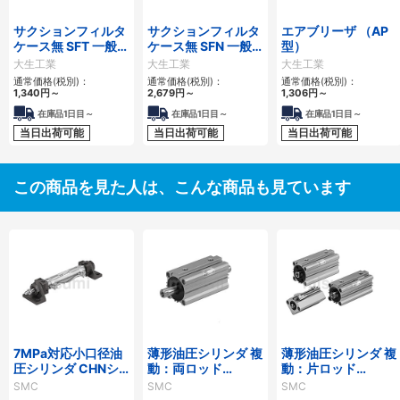
サクションフィルタ
サクションフィルタ
エアブリーザ （AP
ケース無 SFT 一般作
ケース無 SFN 一般
型）
動油用
作動油用
大生工業
大生工業
大生工業
通常価格(税別)：
通常価格(税別)：
通常価格(税別)：
1,340
円
～
2,679
円
～
1,306
円
～
在庫品1日目～
在庫品1日目～
在庫品1日目～
当日出荷可能
当日出荷可能
当日出荷可能
この商品を見た人は、こんな商品も見ています
7MPa対応小口径油
薄形油圧シリンダ 複
薄形油圧シリンダ 複
圧シリンダ CHNシ
動：両ロッド
動：片ロッド
リーズ
CH□QWBシリーズ
CH□QBシリーズ
SMC
SMC
SMC