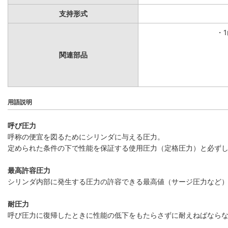
支持形式
・
関連部品
用語説明
呼び圧力
呼称の便宜を図るためにシリンダに与える圧力。
定められた条件の下で性能を保証する使用圧力（定格圧力）と必ず
最高許容圧力
シリンダ内部に発生する圧力の許容できる最高値（サージ圧力など
耐圧力
呼び圧力に復帰したときに性能の低下をもたらさずに耐えねばなら