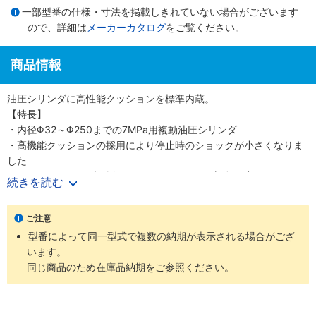
一部型番の仕様・寸法を掲載しきれていない場合がございます
ので、詳細は
メーカーカタログ
をご覧ください。
商品情報
油圧シリンダに高性能クッションを標準内蔵。
【特長】
・内径Φ32～Φ250までの7MPa用複動油圧シリンダ
・高機能クッションの採用により停止時のショックが小さくなりま
した
・クッションバルブの採用により、クッション調整が容易になりま
続きを読む
した
・クッションバルブは、安全対策として、抜け止め機構、およびゆ
ご注意
るみ止め用ロックナットを採用しました
型番によって同一型式で複数の納期が表示される場合がござ
・バリエーション豊富かつ保全性を良くした、小形スイッチを標準
います。
化しました
同じ商品のため在庫品納期をご参照ください。