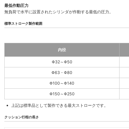
最低作動圧力
無負荷で水平に設置されたシリンダが作動する最低の圧力。
標準ストローク製作範囲
内径
Φ32～Φ50
Φ63・Φ80
Φ100～Φ140
Φ150～Φ250
上記は標準品として製作できる最大ストロークです。
クッション行程の長さ