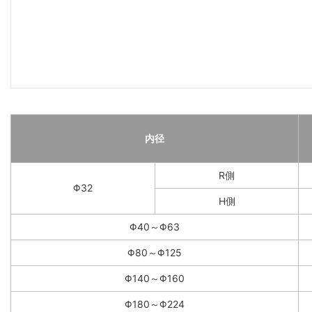
内径
R側
Φ32
H側
Φ40～Φ63
Φ80～Φ125
Φ140～Φ160
Φ180～Φ224