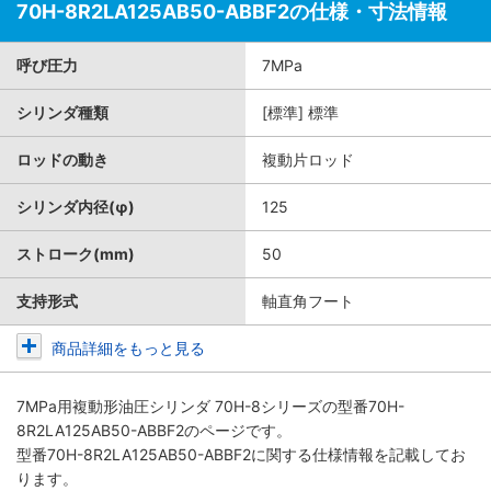
70H-8R2LA125AB50-ABBF2の仕様・寸法情報
呼び圧力
7MPa
シリンダ種類
[標準] 標準
ロッドの動き
複動片ロッド
シリンダ内径(φ)
125
ストローク(mm)
50
支持形式
軸直角フート
商品詳細をもっと見る
7MPa用複動形油圧シリンダ 70H-8シリーズ
の型番70H-
8R2LA125AB50-ABBF2のページです。
型番70H-8R2LA125AB50-ABBF2に関する仕様情報を記載してお
ります。