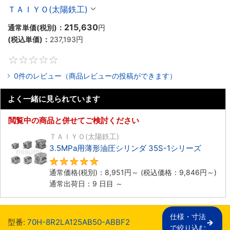
ＴＡＩＹＯ(太陽鉄工)
215,630
通常単価(税別)：
円
(税込単価)：
237,193
円
0
0件のレビュー（商品レビューの投稿ができます）
よく一緒に見られています
閲覧中の商品と併せてご検討ください
ＴＡＩＹＯ(太陽鉄工)
3.5MPa用薄形油圧シリンダ 35S-1シリーズ
5
通常価格(税別)：
8,951
円
～
(税込価格：
9,846
円
～)
通常出荷日：9 日目 ～
仕様・寸法

型番:
70H-8R2LA125AB50-ABBF2
で絞り込む