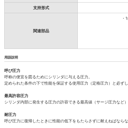
支持形式
・
関連部品
用語説明
呼び圧力
呼称の便宜を図るためにシリンダに与える圧力。
定められた条件の下で性能を保証する使用圧力（定格圧力）と必ず
最高許容圧力
シリンダ内部に発生する圧力の許容できる最高値（サージ圧力など
耐圧力
呼び圧力に復帰したときに性能の低下をもたらさずに耐えねばなら