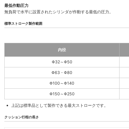
最低作動圧力
無負荷で水平に設置されたシリンダが作動する最低の圧力。
標準ストローク製作範囲
内径
Φ32～Φ50
Φ63・Φ80
Φ100～Φ140
Φ150～Φ250
上記は標準品として製作できる最大ストロークです。
クッション行程の長さ