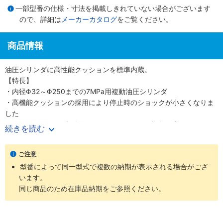
一部型番の仕様・寸法を掲載しきれていない場合がございます
ので、詳細は
メーカーカタログ
をご覧ください。
商品情報
油圧シリンダに高性能クッションを標準内蔵。
【特長】
・内径Φ32～Φ250までの7MPa用複動油圧シリンダ
・高機能クッションの採用により停止時のショックが小さくなりま
した
・クッションバルブの採用により、クッション調整が容易になりま
続きを読む
した
・クッションバルブは、安全対策として、抜け止め機構、およびゆ
ご注意
るみ止め用ロックナットを採用しました
型番によって同一型式で複数の納期が表示される場合がござ
・バリエーション豊富かつ保全性を良くした、小形スイッチを標準
います。
化しました
同じ商品のため在庫品納期をご参照ください。