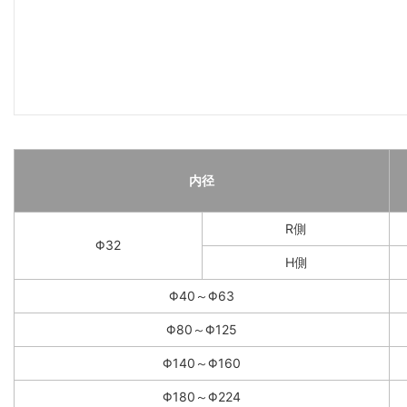
内径
R側
Φ32
H側
Φ40～Φ63
Φ80～Φ125
Φ140～Φ160
Φ180～Φ224