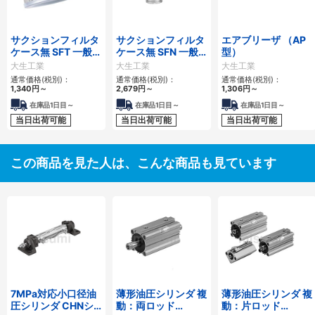
サクションフィルタ
サクションフィルタ
エアブリーザ （AP
ケース無 SFT 一般作
ケース無 SFN 一般
型）
動油用
作動油用
大生工業
大生工業
大生工業
通常価格(税別)：
通常価格(税別)：
通常価格(税別)：
1,340
円
～
2,679
円
～
1,306
円
～
在庫品1日目～
在庫品1日目～
在庫品1日目～
当日出荷可能
当日出荷可能
当日出荷可能
この商品を見た人は、こんな商品も見ています
7MPa対応小口径油
薄形油圧シリンダ 複
薄形油圧シリンダ 複
圧シリンダ CHNシ
動：両ロッド
動：片ロッド