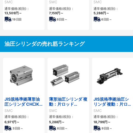
リーズ
CH□QWBシリーズ
CH□QBシリーズ
SMC
SMC
SMC
通常価格(税別)：
通常価格(税別)：
通常価格(税別)：
13,509
円
～
7,159
円
～
5,288
円
～
19
日目
6
日目～
6
日目～
油圧シリンダの売れ筋ランキング
JIS規格準拠薄形油
薄形油圧シリンダ 複
JIS規格準拠油圧シ
圧シリンダ CH□KD
動：片ロッド
リンダ 複動：片ロッ
シリーズ
CH□QBシリーズ
ド CH2E・CH2F・
SMC
SMC
SMC
CH2G・CH2Hシリ
通常価格(税別)：
通常価格(税別)：
通常価格(税別)：
ーズ
6,971
円
～
5,288
円
～
18,799
円
～
3日目～
6日目～
9日目～