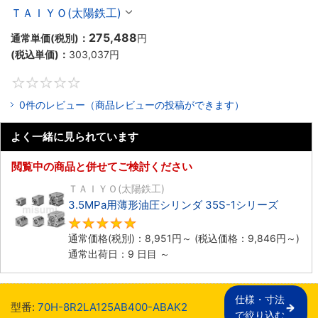
ＴＡＩＹＯ(太陽鉄工)
275,488
通常単価(税別)：
円
(税込単価)：
303,037
円
0
0件のレビュー（商品レビューの投稿ができます）
よく一緒に見られています
閲覧中の商品と併せてご検討ください
ＴＡＩＹＯ(太陽鉄工)
3.5MPa用薄形油圧シリンダ 35S-1シリーズ
5
通常価格(税別)：
8,951
円
～
(税込価格：
9,846
円
～)
通常出荷日：9 日目 ～
仕様・寸法

型番:
70H-8R2LA125AB400-ABAK2
で絞り込む