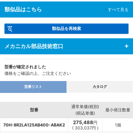
類似品はこちら
すべて見る
類似品を再検索
メカニカル部品技術窓口
型番が確定されました
価格をご確認の上、ご注文ください
型番リスト
カタログ
通常単価(税別)
型番
最小発注数量
(税込単価)
275,488
円
70H-8R2LA125AB400-ABAK2
1個
(
303,037
円
)