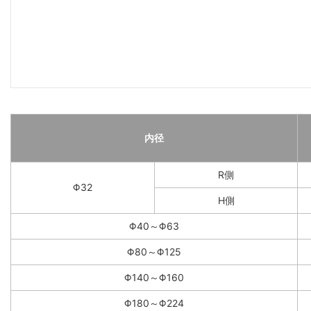
内径
R側
Φ32
H側
Φ40～Φ63
Φ80～Φ125
Φ140～Φ160
Φ180～Φ224