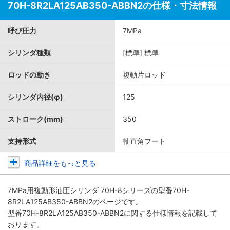
70H-8R2LA125AB350-ABBN2の仕様・寸法情報
呼び圧力
7MPa
シリンダ種類
[標準] 標準
ロッドの動き
複動片ロッド
シリンダ内径(φ)
125
ストローク(mm)
350
支持形式
軸直角フート
商品詳細をもっと見る
7MPa用複動形油圧シリンダ 70H-8シリーズ
の型番70H-
8R2LA125AB350-ABBN2のページです。
型番70H-8R2LA125AB350-ABBN2に関する仕様情報を記載して
おります。