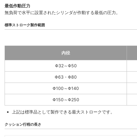
最低作動圧力
無負荷で水平に設置されたシリンダが作動する最低の圧力。
標準ストローク製作範囲
内径
Φ32～Φ50
Φ63・Φ80
Φ100～Φ140
Φ150～Φ250
上記は標準品として製作できる最大ストロークです。
クッション行程の長さ