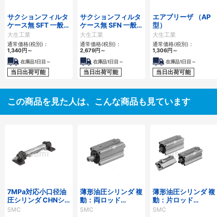
サクションフィルタ
サクションフィルタ
エアブリーザ （AP
ケース無 SFT 一般作
ケース無 SFN 一般
型）
動油用
作動油用
大生工業
大生工業
大生工業
通常価格(税別)：
通常価格(税別)：
通常価格(税別)：
1,340
円
～
2,679
円
～
1,306
円
～
在庫品1日目～
在庫品1日目～
在庫品1日目～
当日出荷可能
当日出荷可能
当日出荷可能
この商品を見た人は、こんな商品も見ています
7MPa対応小口径油
薄形油圧シリンダ 複
薄形油圧シリンダ 複
圧シリンダ CHNシ
動：両ロッド
動：片ロッド
リーズ
CH□QWBシリーズ
CH□QBシリーズ
SMC
SMC
SMC