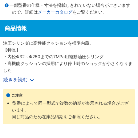
一部型番の仕様・寸法を掲載しきれていない場合がございます
ので、詳細は
メーカーカタログ
をご覧ください。
商品情報
油圧シリンダに高性能クッションを標準内蔵。
【特長】
・内径Φ32～Φ250までの7MPa用複動油圧シリンダ
・高機能クッションの採用により停止時のショックが小さくなりま
した
・クッションバルブの採用により、クッション調整が容易になりま
続きを読む
した
・クッションバルブは、安全対策として、抜け止め機構、およびゆ
ご注意
るみ止め用ロックナットを採用しました
型番によって同一型式で複数の納期が表示される場合がござ
・バリエーション豊富かつ保全性を良くした、小形スイッチを標準
います。
化しました
同じ商品のため在庫品納期をご参照ください。