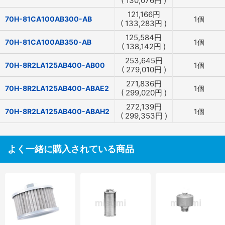
(
130,076
円
)
121,166
円
70H-81CA100AB300-AB
1個
(
133,283
円
)
125,584
円
70H-81CA100AB350-AB
1個
(
138,142
円
)
253,645
円
70H-8R2LA125AB400-AB00
1個
(
279,010
円
)
271,836
円
70H-8R2LA125AB400-ABAE2
1個
(
299,020
円
)
272,139
円
70H-8R2LA125AB400-ABAH2
1個
(
299,353
円
)
よく一緒に購入されている商品