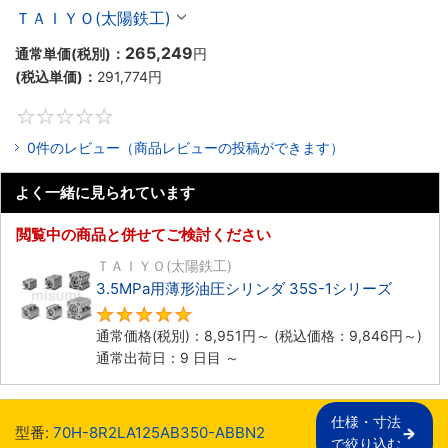
ＴＡＩＹＯ(太陽鉄工)
265,249
通常単価(税別)：
円
(税込単価)：
291,774
円
0
0件のレビュー（商品レビューの投稿ができます）
よく一緒に見られています
閲覧中の商品と併せてご検討ください
ＴＡＩＹＯ(太陽鉄工)
3.5MPa用薄形油圧シリンダ 35S-1シリーズ
5
通常価格(税別)：
8,951
円
～
(税込価格：
9,846
円
～)
通常出荷日：9 日目 ～
仕様・寸法

型番:
70H-8R2LA125AB350-ABBN2
で絞り込む