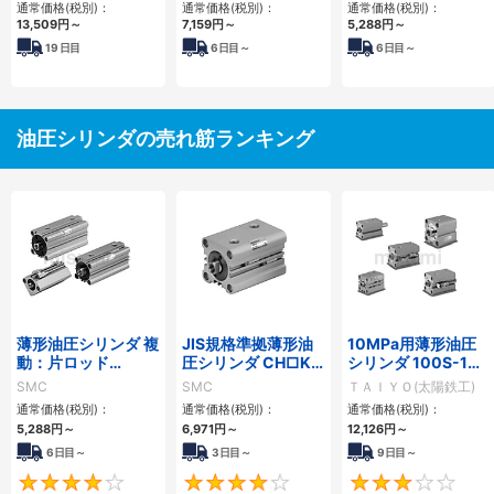
通常価格(税別)：
通常価格(税別)：
通常価格(税別)：
13,509
円
～
7,159
円
～
5,288
円
～
19
日目
6
日目～
6
日目～
油圧シリンダの売れ筋ランキング
薄形油圧シリンダ 複
JIS規格準拠薄形油
10MPa用薄形油圧
動：片ロッド
圧シリンダ CH□KD
シリンダ 100S-1シ
CH□QBシリーズ
シリーズ
リーズ
SMC
SMC
ＴＡＩＹＯ(太陽鉄工)
通常価格(税別)：
通常価格(税別)：
通常価格(税別)：
5,288
円
～
6,971
円
～
12,126
円
～
6日目～
3日目～
9日目～
4
4