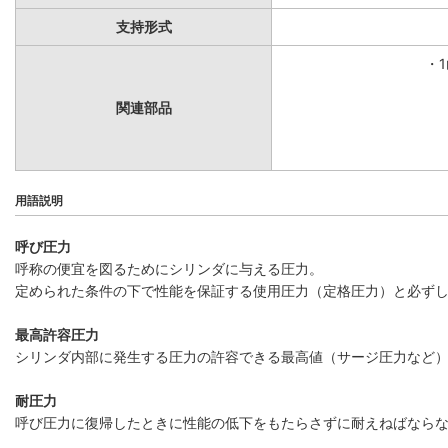
支持形式
・
関連部品
用語説明
呼び圧力
呼称の便宜を図るためにシリンダに与える圧力。
定められた条件の下で性能を保証する使用圧力（定格圧力）と必ず
最高許容圧力
シリンダ内部に発生する圧力の許容できる最高値（サージ圧力など
耐圧力
呼び圧力に復帰したときに性能の低下をもたらさずに耐えねばなら