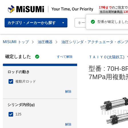
MISUMI | Your Time, Our Priority
17時まで
のご注文で
13
当日出荷対象商品
カテゴリ・メーカーから探す
MISUMI トップ
油圧機器
油圧シリンダ・アクチュエータ・ポン
確定しました
すべて解除
ＴＡＩＹＯ(太陽鉄工)
型番 : 70H-8
ロッドの動き
7MPa用複動
複動片ロッド
解除
シリンダ内径(φ)
125
解除