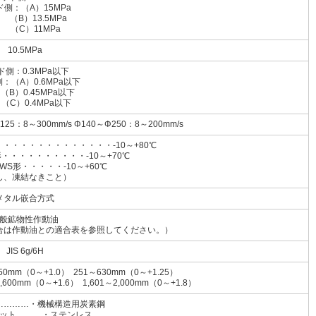
側：（A）15MPa
）13.5MPa
C）11MPa
10.5MPa
ド側：0.3MPa以下
：（A）0.6MPa以下
0.45MPa以下
）0.4MPa以下
125：8～300mm/s Φ140～Φ250：8～200mm/s
・・・・・・・・・・・・・-10～+80℃
・・・・・・・・・・-10～+70℃
・・・・・-10～+60℃
し、凍結なきこと）
メタル嵌合方式
般鉱物性作動油
合は作動油との適合表を参照してください。）
JIS 6g/6H
50mm（0～+1.0） 251～630mm（0～+1.25）
1,600mm（0～+1.6） 1,601～2,000mm（0～+1.8）
…………・機械構造用炭素鋼
ット………・ステンレス