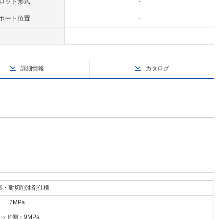
ロッド形式
-
ポート位置
-
-
-
詳細情報
カタログ
形・耐切削油剤仕様
7MPa
ッド側：9MPa