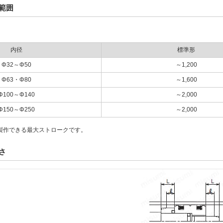
範囲
内径
標準形
Φ32～Φ50
～1,200
Φ63・Φ80
～1,600
Φ100～Φ140
～2,000
Φ150～Φ250
～2,000
製作できる最大ストロークです。
さ