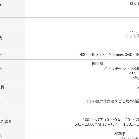
ロッド
力
（B
（
ヘッ
ロッド側
力
（B）
（C
囲
Φ32～Φ63：8～400mm/s Φ80～Φ
標準形・・・・・・・・・・
囲
スイッチセット AX形
）
WR・WS形
（但
機構
一
油
（その他の作動油をご使用の場
100mm以下（0～+0.8） 101～2
の許容差
631～1,000mm（0～+1.4） 1,001～
標準形………
質
スイッチセ