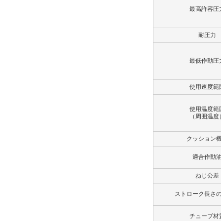
最高許容圧
解除
ポート仕様
耐圧力
Rcねじ
最低作動圧
解除
使用速度範
ポート位置
A
使用温度範
（周囲温度
解除
クッション
クッションバルブ位置
適合作動
B
ねじ公差
解除
ストローク長さ
ロックナット
チューブ材