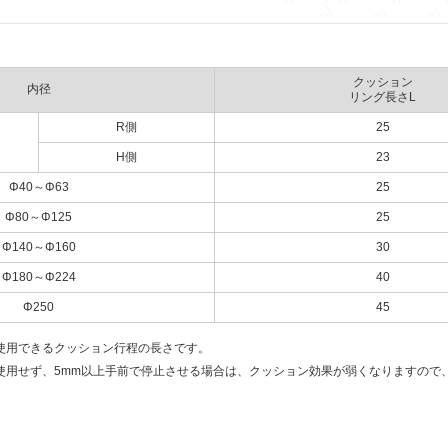
クッション
内径
リング長さL
R側
25
H側
23
Φ40～Φ63
25
Φ80～Φ125
25
Φ140～Φ160
30
Φ180～Φ224
40
Φ250
45
使用できるクッション行程の長さです。
使用せず、5mm以上手前で停止させる場合は、クッション効果が弱くなりますので