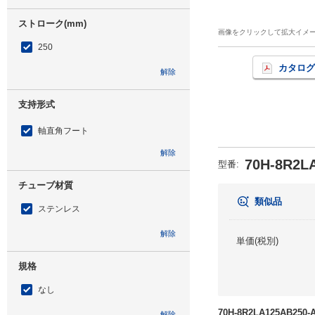
ストローク(mm)
画像をクリックして拡大イメ
250
カタログ
解除
支持形式
軸直角フート
解除
70H-8R2L
型番
:
チューブ材質
類似品
ステンレス
解除
単価(税別)
規格
なし
70H-8R2LA125AB2
解除