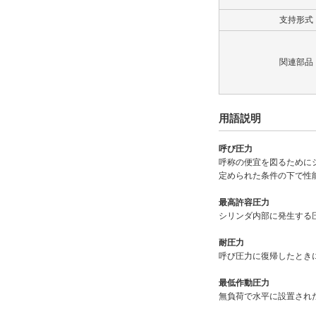
なし
支持形式
解除
タイプ
関連部品
70H-8R
用語説明
CAD
2D
呼び圧力
呼称の便宜を図るために
3D
定められた条件の下で性
最高許容圧力
出荷日
シリンダ内部に発生する
すべて
耐圧力
18日以内
呼び圧力に復帰したとき
最低作動圧力
無負荷で水平に設置され