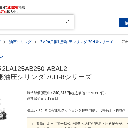
最短
当日出荷
5万点
拡大中！
プ
油圧シリンダ
7MPa用複動形油圧シリンダ 70H-8シリーズ
70
R2LA125AB250-ABAL2

形油圧シリンダ 70H-8シリーズ
通常単価(税別)
246,243
円
税込単価
270,867
円
通常出荷日：
18日目
油圧シリンダに高性能クッションを標準内蔵。【特長】・内径Φ32～Φ
型番によって同一型式で複数の納期が表示される場合がご