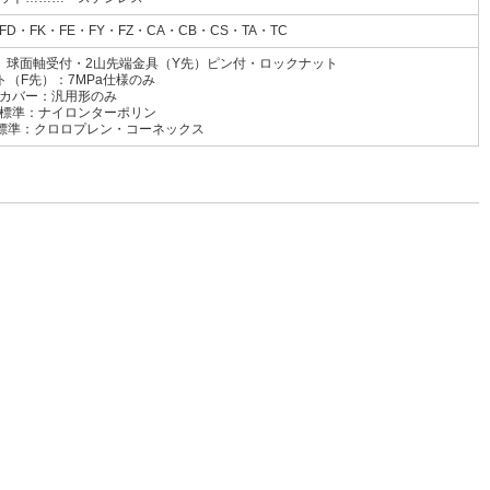
FD・FK・FE・FY・FZ・CA・CB・CS・TA・TC
先）球面軸受付・2山先端金具（Y先）ピン付・ロックナット
ト（F先）：7MPa仕様のみ
カバー：汎用形のみ
イロンターポリン
ロプレン・コーネックス