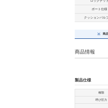
ロックナッ
解除
ポート仕様
スイッチ数量
クッションバル
2
解除
商
先端金具
なし
商品情報
解除
防塵カバー
なし
製品仕様
解除
種類
ロッド形式
呼び圧力
Aロッド