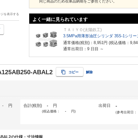
同じ商品のため在庫品納期をご参照ください。
ージを表示する
よく一緒に見られています
ＴＡＩＹＯ(太陽鉄工)
3.5MPa用薄形油圧シリンダ 35S-1シリー
通常価格(税別)：
8,951
円
(税込価格：
9,84
通常出荷日：9 日目 ～
A125AB250-ABAL2
コピー
解除
-
円
合計(税別)
-
円
出荷日
-
(税込価格：
-
円
)
(参考出荷日：
50-ABAL2の仕様・寸法情報