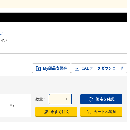
ズ
6
円
)
My部品表保存
CADデータダウンロード
数量：
価格を確認
-
円
)
今すぐ注文
カートへ追加