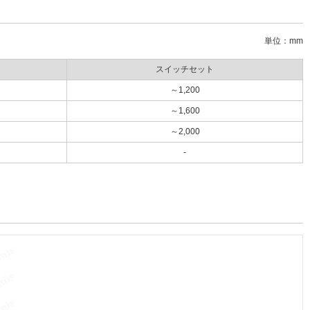
単位：mm
スイッチセット
～1,200
～1,600
～2,000
-