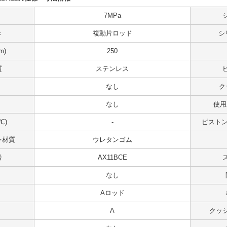
7MPa
き
複動片ロッド
シ
m)
250
質
ステンレス
なし
ク
なし
使用
℃)
-
ピストンス
ン材質
ウレタンゴム
号
AX11BCE
なし
Aロッド
A
クッ