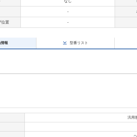
ト
なし
-
ブ位置
-
品情報
型番リスト
汎用
ヘ