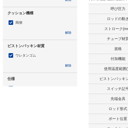
呼び圧力
クッション機構
ロッドの動
両側
ストローク(m
解除
チューブ材
ピストンパッキン材質
規格
ウレタンゴム
付加機能
解除
使用温度範囲(
仕様
ピストンパッキ
スイッチセット
スイッチ記
解除
先端金具
ロッド形式
スイッチ記号
ポート位置
AX11BCE