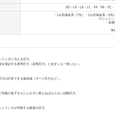
SD・LA・LB・LC・FA・FB・FC・
・1山先端金具（T先）・1山先端金具（S
・Fジョイン
・防塵
標準：ナ
準標準：クロ
シリンダに与える圧力。
能を保証する使用圧力（定格圧力）と必ずしも一致しない。
圧力の許容できる最高値（サージ圧力など）。
に性能の低下をもたらさずに耐えねばならない試験圧力。
たシリンダが作動する最低の圧力。