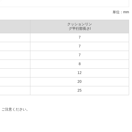
単位：mm
クッションリン
グ平行部長さl
7
7
7
8
12
20
25
、ご注意ください。