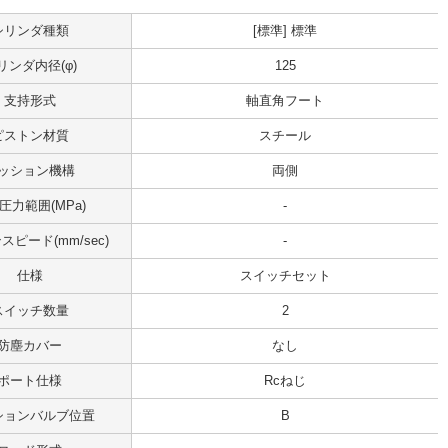
シリンダ種類
[標準] 標準
リンダ内径(φ)
125
支持形式
軸直角フート
ピストン材質
スチール
ッション機構
両側
圧力範囲(MPa)
-
ピード(mm/sec)
-
仕様
スイッチセット
スイッチ数量
2
防塵カバー
なし
ポート仕様
Rcねじ
ションバルブ位置
B