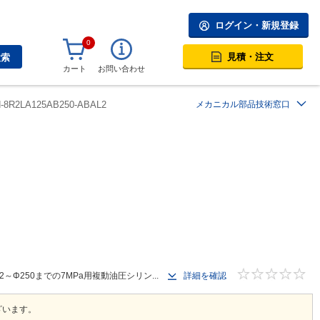
ログイン・新規登録
0
見積・注文
検索
カート
お問い合わせ
H-8R2LA125AB250-ABAL2
メカニカル部品技術窓口
250までの7MPa用複動油圧シリン...
詳細を確認
ざいます。