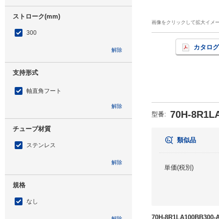
ストローク(mm)
画像をクリックして拡大イメ
300
カタログ
解除
支持形式
軸直角フート
解除
70H-8R1L
型番
:
チューブ材質
類似品
ステンレス
解除
単価(税別)
規格
なし
70H-8R1LA100BB3
解除