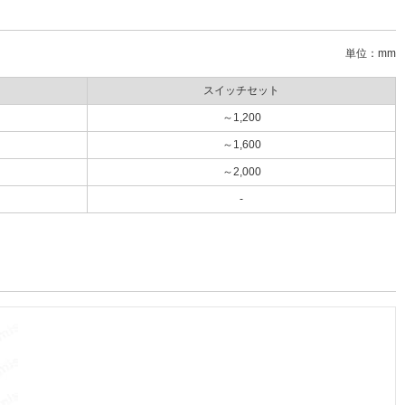
単位：mm
スイッチセット
～1,200
～1,600
～2,000
-