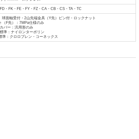
FD・FK・FE・FY・FZ・CA・CB・CS・TA・TC
先）球面軸受付・2山先端金具（Y先）ピン付・ロックナット
ト（F先）：7MPa仕様のみ
カバー：汎用形のみ
イロンターポリン
ロプレン・コーネックス