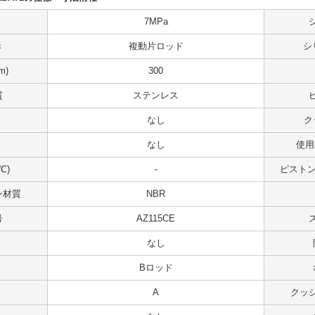
7MPa
き
複動片ロッド
シ
m)
300
質
ステンレス
なし
ク
なし
使用
℃)
-
ピストンス
ン材質
NBR
号
AZ115CE
なし
Bロッド
A
クッ