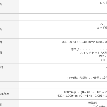
ロッド
力
（B
（
ヘッ
ロッド側
力
（B）
（C
囲
Φ32～Φ63：8～400mm/s Φ80～Φ
標準形・・・・・・・・・・
囲
スイッチセット AX形
）
WR・WS形
（但
機構
一
油
（その他の作動油をご使用の場
100mm以下（0～+0.8） 101～2
の許容差
631～1,000mm（0～+1.4） 1,001～
標準形………
質
スイッチセ