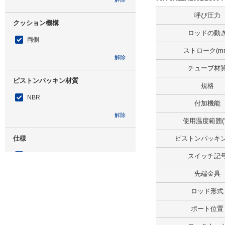
呼び圧力
クッション機構
ロッドの動
両側
ストローク(m
解除
チューブ材
ピストンパッキン材質
規格
NBR
付加機能
解除
使用温度範囲(
仕様
ピストンパッキ
スイッチセット
スイッチ記
解除
先端金具
ロッド形式
スイッチ記号
ポート位置
AZ115CE