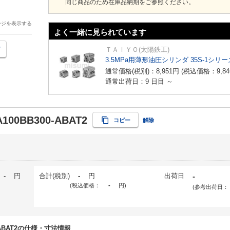
同じ商品のため在庫品納期をご参照ください。
ージを表示する
よく一緒に見られています
ＴＡＩＹＯ(太陽鉄工)
3.5MPa用薄形油圧シリンダ 35S-1シリー
通常価格(税別)：
8,951
円
(税込価格：
9,84
通常出荷日：9 日目 ～
A100BB300-ABAT2
コピー
解除
-
円
合計(税別)
-
円
出荷日
-
(税込価格：
-
円
)
(参考出荷日：
00-ABAT2の仕様・寸法情報