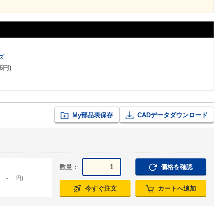
ズ
6
円
)
My部品表保存
CADデータダウンロード
数量：
価格を確認
-
円
)
今すぐ注文
カートへ追加