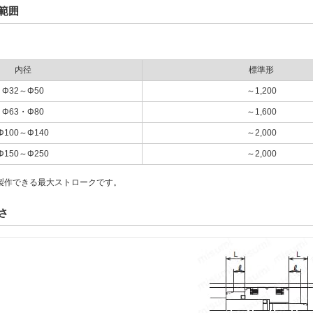
範囲
内径
標準形
Φ32～Φ50
～1,200
Φ63・Φ80
～1,600
Φ100～Φ140
～2,000
Φ150～Φ250
～2,000
製作できる最大ストロークです。
さ