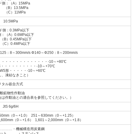
側：（A）15MPa
）13.5MPa
C）11MPa
10.5MPa
ド側：0.3MPa以下
：（A）0.6MPa以下
0.45MPa以下
）0.4MPa以下
125：8～300mm/s Φ140～Φ250：8～200mm/s
・・・・・・・・・・・・・-10～+80℃
・・・・・・・・・・-10～+70℃
・・・・・-10～+60℃
し、凍結なきこと）
メタル嵌合方式
般鉱物性作動油
合は作動油との適合表を参照してください。）
JIS 6g/6H
50mm（0～+1.0） 251～630mm（0～+1.25）
1,600mm（0～+1.6） 1,601～2,000mm（0～+1.8）
…………・機械構造用炭素鋼
ット………・ステンレス