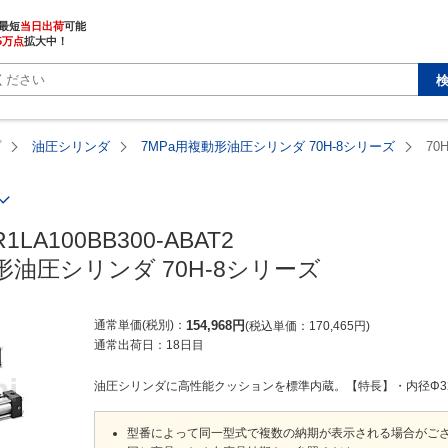
最短
当日出荷
5万点
拡大中！
プ
油圧シリンダ
7MPa用複動形油圧シリンダ 70H-8シリーズ
70
R1LA100BB300-ABAT2

形油圧シリンダ 70H-8シリーズ
通常単価(税別)
154,968
円
税込単価
170,465
円
通常出荷日：
18日目
油圧シリンダに高性能クッションを標準内蔵。【特長】・内径Φ32～Φ
型番によって同一型式で複数の納期が表示される場合がご