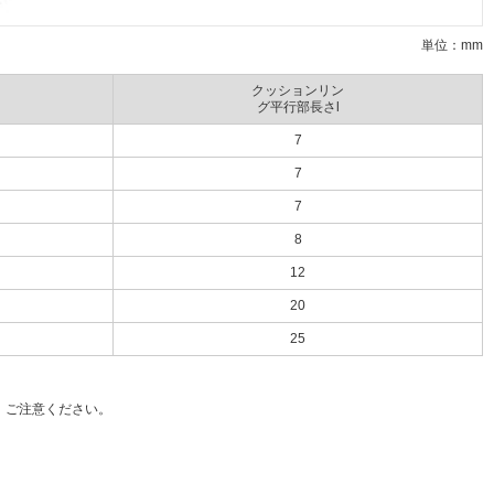
単位：mm
クッションリン
グ平行部長さl
7
7
7
8
12
20
25
、ご注意ください。