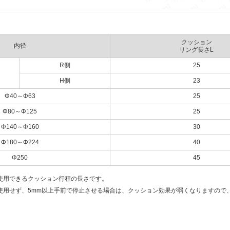
クッション
内径
リング長さL
R側
25
H側
23
Φ40～Φ63
25
Φ80～Φ125
25
Φ140～Φ160
30
Φ180～Φ224
40
Φ250
45
使用できるクッション行程の長さです。
使用せず、5mm以上手前で停止させる場合は、クッション効果が弱くなりますので