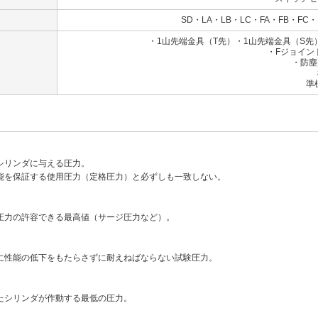
SD・LA・LB・LC・FA・FB・FC・
・1山先端金具（T先）・1山先端金具（S
・Fジョイン
・防塵
標準：ナ
準標準：クロ
シリンダに与える圧力。
能を保証する使用圧力（定格圧力）と必ずしも一致しない。
圧力の許容できる最高値（サージ圧力など）。
に性能の低下をもたらさずに耐えねばならない試験圧力。
たシリンダが作動する最低の圧力。