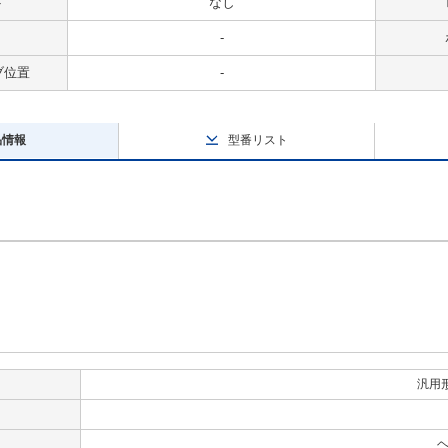
ト
なし
-
ブ位置
-
品情報
型番リスト
汎用
ヘ