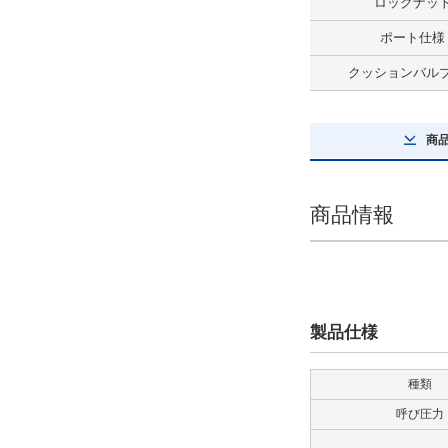
ロックナッ
解除
ポート仕様
スイッチ数量
クッションバル
2
解除
商
先端金具
なし
商品情報
解除
防塵カバー
なし
製品仕様
解除
種類
ロッド形式
呼び圧力
Bロッド