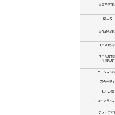
最高許容圧
解除
ポート仕様
耐圧力
Rcねじ
最低作動圧
解除
使用速度範
ポート位置
A
使用温度範
（周囲温度
解除
クッション
クッションバルブ位置
適合作動
B
ねじ公差
解除
ストローク長さ
ロックナット
チューブ材