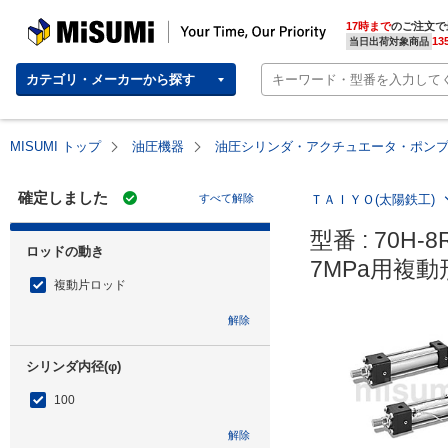
MISUMI | Your Time, Our Priority
17時まで
のご注文で
13
当日出荷対象商品
カテゴリ・メーカーから探す
MISUMI トップ
油圧機器
油圧シリンダ・アクチュエータ・ポン
確定しました
すべて解除
ＴＡＩＹＯ(太陽鉄工)
型番 : 70H-8
ロッドの動き
7MPa用複動
複動片ロッド
解除
シリンダ内径(φ)
100
解除