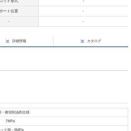
ロッド形式
-
ポート位置
-
-
-
詳細情報
カタログ
形・耐切削油剤仕様
7MPa
ッド側：9MPa