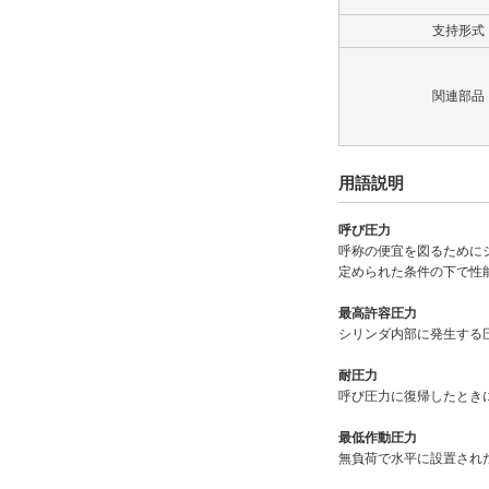
なし
支持形式
解除
タイプ
関連部品
70H-8R
用語説明
CAD
2D
呼び圧力
呼称の便宜を図るために
3D
定められた条件の下で性
最高許容圧力
出荷日
シリンダ内部に発生する
すべて
耐圧力
18日以内
呼び圧力に復帰したとき
最低作動圧力
無負荷で水平に設置され