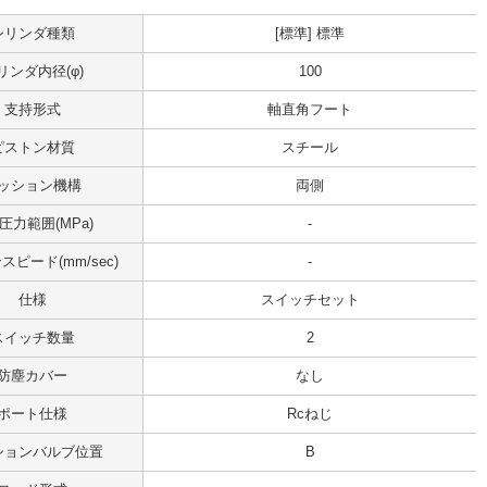
シリンダ種類
[標準] 標準
リンダ内径(φ)
100
支持形式
軸直角フート
ピストン材質
スチール
ッション機構
両側
圧力範囲(MPa)
-
ピード(mm/sec)
-
仕様
スイッチセット
スイッチ数量
2
防塵カバー
なし
ポート仕様
Rcねじ
ションバルブ位置
B