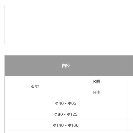
内径
R側
Φ32
H側
Φ40～Φ63
Φ80～Φ125
Φ140～Φ160