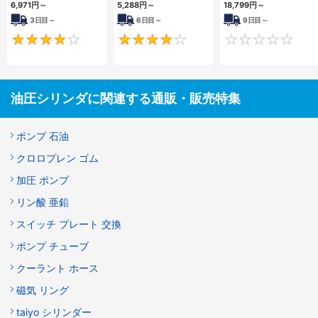
6,971
円
～
5,288
円
～
18,799
円
～
3日目～
6日目～
9日目～
4
4
油圧シリンダに関連する通販・販売特集
ポンプ 石油
クロロプレン ゴム
加圧 ポンプ
リン酸 亜鉛
スイッチ プレート 交換
ポンプ チューブ
クーラント ホース
磁気 リング
taiyo シリンダー