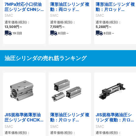
7MPa対応小口径油
薄形油圧シリンダ 複
薄形油圧シリンダ 複
圧シリンダ CHNシ
動：両ロッド
動：片ロッド
リーズ
CH□QWBシリーズ
CH□QBシリーズ
SMC
SMC
SMC
通常価格(税別)：
通常価格(税別)：
通常価格(税別)：
13,509
円
～
7,159
円
～
5,288
円
～
19
日目
6
日目～
6
日目～
油圧シリンダの売れ筋ランキング
JIS規格準拠薄形油
薄形油圧シリンダ 複
JIS規格準拠油圧シ
圧シリンダ CH□KD
動：片ロッド
リンダ 複動：片ロッ
シリーズ
CH□QBシリーズ
ド CH2E・CH2F・
SMC
SMC
SMC
CH2G・CH2Hシリ
通常価格(税別)：
通常価格(税別)：
通常価格(税別)：
ーズ