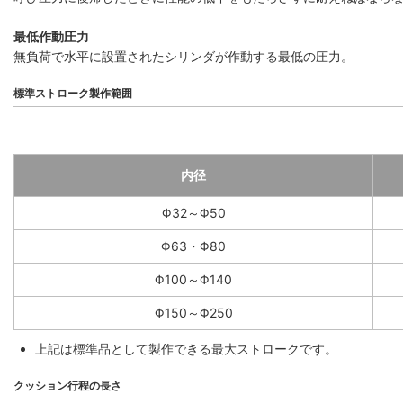
最低作動圧力
無負荷で水平に設置されたシリンダが作動する最低の圧力。
標準ストローク製作範囲
内径
Φ32～Φ50
Φ63・Φ80
Φ100～Φ140
Φ150～Φ250
上記は標準品として製作できる最大ストロークです。
クッション行程の長さ