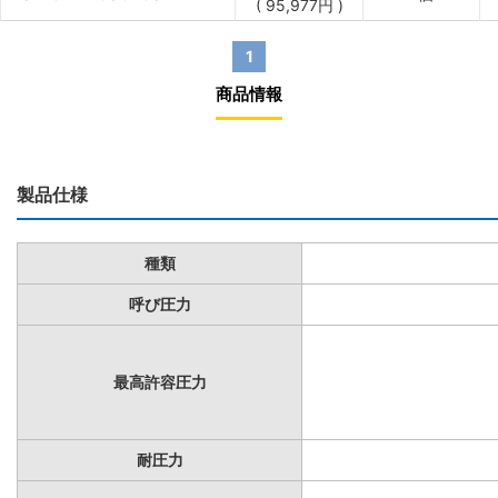
(
95,977
円
)
1
商品情報
製品仕様
種類
呼び圧力
最高許容圧力
耐圧力