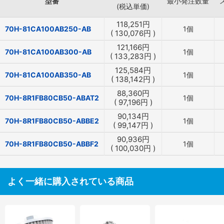
型番
最小発注数量
(税込単価)
118,251
円
70H-81CA100AB250-AB
1個
(
130,076
円
)
121,166
円
70H-81CA100AB300-AB
1個
(
133,283
円
)
125,584
円
70H-81CA100AB350-AB
1個
(
138,142
円
)
88,360
円
70H-8R1FB80CB50-ABAT2
1個
(
97,196
円
)
90,134
円
70H-8R1FB80CB50-ABBE2
1個
(
99,147
円
)
90,936
円
70H-8R1FB80CB50-ABBF2
1個
(
100,030
円
)
よく一緒に購入されている商品