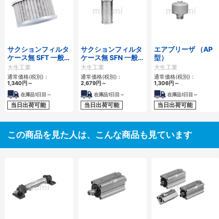
サクションフィルタ
サクションフィルタ
エアブリーザ （AP
ケース無 SFT 一般作
ケース無 SFN 一般
型）
動油用
作動油用
大生工業
大生工業
大生工業
通常価格(税別)：
通常価格(税別)：
通常価格(税別)：
1,340
円
～
2,679
円
～
1,306
円
～
在庫品1日目～
在庫品1日目～
在庫品1日目～
当日出荷可能
当日出荷可能
当日出荷可能
この商品を見た人は、こんな商品も見ています