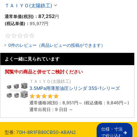
ＴＡＩＹＯ(太陽鉄工)
87,252
通常単価(税別)：
円
(税込単価)：
95,977
円
0
0件のレビュー（商品レビューの投稿ができます）
よく一緒に見られています
閲覧中の商品と併せてご検討ください
ＴＡＩＹＯ(太陽鉄工)
3.5MPa用薄形油圧シリンダ 35S-1シリーズ
5
通常価格(税別)：
8,951
円
～
(税込価格：
9,846
円
～)
通常出荷日：9 日目 ～
仕様・寸法

型番:
70H-8R1FB80CB50-ABAN2
で絞り込む