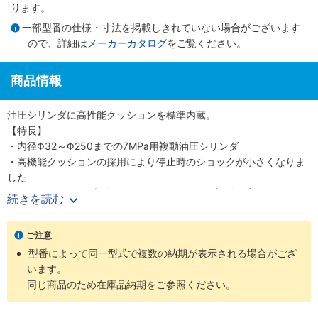
ります。
一部型番の仕様・寸法を掲載しきれていない場合がございます
ので、詳細は
メーカーカタログ
をご覧ください。
商品情報
油圧シリンダに高性能クッションを標準内蔵。
【特長】
・内径Φ32～Φ250までの7MPa用複動油圧シリンダ
・高機能クッションの採用により停止時のショックが小さくなりま
した
・クッションバルブの採用により、クッション調整が容易になりま
続きを読む
した
・クッションバルブは、安全対策として、抜け止め機構、およびゆ
ご注意
るみ止め用ロックナットを採用しました
型番によって同一型式で複数の納期が表示される場合がござ
・バリエーション豊富かつ保全性を良くした、小形スイッチを標準
います。
化しました
同じ商品のため在庫品納期をご参照ください。