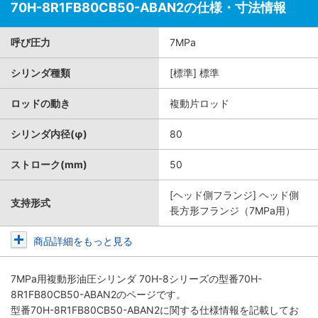
70H-8R1FB80CB50-ABAN2の仕様・寸法情報
呼び圧力
7MPa
シリンダ種類
[標準] 標準
ロッドの動き
複動片ロッド
シリンダ内径(φ)
80
ストローク(mm)
50
[ヘッド側フランジ] ヘッド側
支持形式
長方形フランジ（7MPa用）
商品詳細をもっと見る
7MPa用複動形油圧シリンダ 70H-8シリーズ
の型番70H-
8R1FB80CB50-ABAN2のページです。
型番70H-8R1FB80CB50-ABAN2に関する仕様情報を記載してお