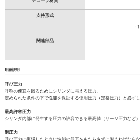
チューブ材質
支持形式
・
関連部品
用語説明
呼び圧力
呼称の便宜を図るためにシリンダに与える圧力。
定められた条件の下で性能を保証する使用圧力（定格圧力）と必ず
最高許容圧力
シリンダ内部に発生する圧力の許容できる最高値（サージ圧力など
耐圧力
呼び圧力に復帰したときに性能の低下をもたらさずに耐えねばなら