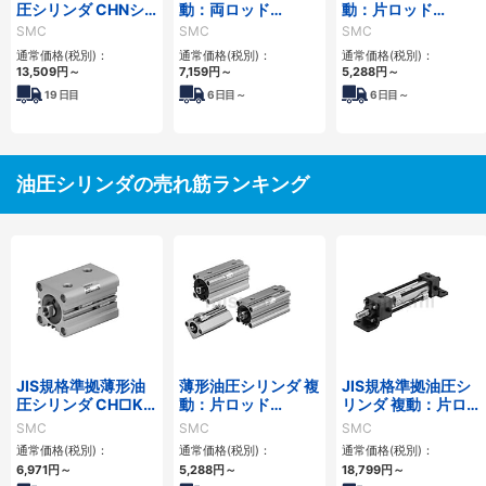
圧シリンダ CHNシ
動：両ロッド
動：片ロッド
リーズ
CH□QWBシリーズ
CH□QBシリーズ
SMC
SMC
SMC
通常価格(税別)：
通常価格(税別)：
通常価格(税別)：
13,509
円
～
7,159
円
～
5,288
円
～
19
日目
6
日目～
6
日目～
油圧シリンダの売れ筋ランキング
JIS規格準拠薄形油
薄形油圧シリンダ 複
JIS規格準拠油圧シ
圧シリンダ CH□KD
動：片ロッド
リンダ 複動：片ロッ
シリーズ
CH□QBシリーズ
ド CH2E・CH2F・
SMC
SMC
SMC
CH2G・CH2Hシリ
通常価格(税別)：
通常価格(税別)：
通常価格(税別)：
ーズ
6,971
円
～
5,288
円
～
18,799
円
～