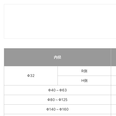
内径
R側
Φ32
H側
Φ40～Φ63
Φ80～Φ125
Φ140～Φ160