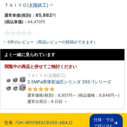
ＴＡＩＹＯ(太陽鉄工)
85,882
通常単価(税別)：
円
(税込単価)：
94,470
円
0
0件のレビュー（商品レビューの投稿ができます）
よく一緒に見られています
閲覧中の商品と併せてご検討ください
ＴＡＩＹＯ(太陽鉄工)
3.5MPa用薄形油圧シリンダ 35S-1シリーズ
5
通常価格(税別)：
8,951
円
～
(税込価格：
9,846
円
～)
通常出荷日：9 日目 ～
仕様・寸法

型番:
70H-8R1FB63CB350-ABAJ2
で絞り込む