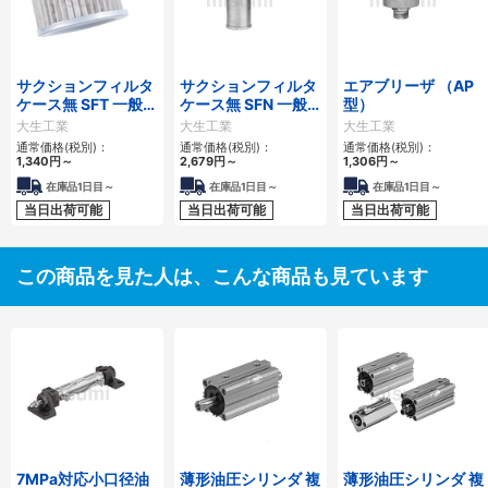
サクションフィルタ
サクションフィルタ
エアブリーザ （AP
ケース無 SFT 一般作
ケース無 SFN 一般
型）
動油用
作動油用
大生工業
大生工業
大生工業
通常価格(税別)：
通常価格(税別)：
通常価格(税別)：
1,340
円
～
2,679
円
～
1,306
円
～
在庫品1日目～
在庫品1日目～
在庫品1日目～
当日出荷可能
当日出荷可能
当日出荷可能
この商品を見た人は、こんな商品も見ています
7MPa対応小口径油
薄形油圧シリンダ 複
薄形油圧シリンダ 複