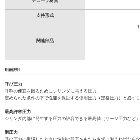
チューブ材質
支持形式
・
関連部品
用語説明
呼び圧力
呼称の便宜を図るためにシリンダに与える圧力。
定められた条件の下で性能を保証する使用圧力（定格圧力）と必ず
最高許容圧力
シリンダ内部に発生する圧力の許容できる最高値（サージ圧力など
耐圧力
呼び圧力に復帰したときに性能の低下をもたらさずに耐えねばなら