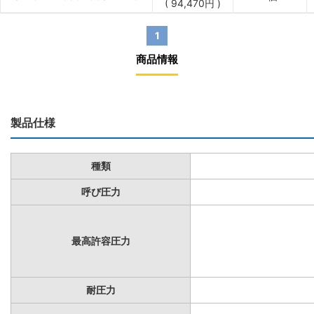
(
94,470
円
)
1
商品情報
製品仕様
種類
呼び圧力
最高許容圧力
耐圧力