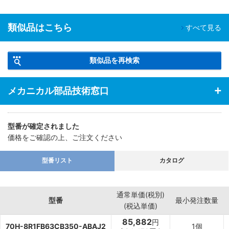
類似品はこちら
すべて見る
類似品を再検索
メカニカル部品技術窓口
型番が確定されました
価格をご確認の上、ご注文ください
型番リスト
カタログ
通常単価(税別)
型番
最小発注数量
(税込単価)
85,882
円
70H-8R1FB63CB350-ABAJ2
1個