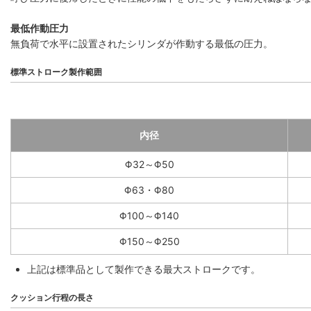
最低作動圧力
無負荷で水平に設置されたシリンダが作動する最低の圧力。
標準ストローク製作範囲
内径
Φ32～Φ50
Φ63・Φ80
Φ100～Φ140
Φ150～Φ250
上記は標準品として製作できる最大ストロークです。
クッション行程の長さ