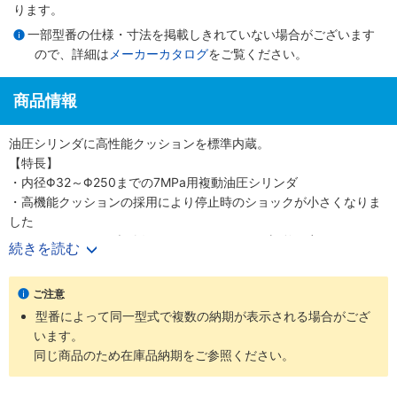
ります。
一部型番の仕様・寸法を掲載しきれていない場合がございます
ので、詳細は
メーカーカタログ
をご覧ください。
商品情報
油圧シリンダに高性能クッションを標準内蔵。
【特長】
・内径Φ32～Φ250までの7MPa用複動油圧シリンダ
・高機能クッションの採用により停止時のショックが小さくなりま
した
・クッションバルブの採用により、クッション調整が容易になりま
続きを読む
した
・クッションバルブは、安全対策として、抜け止め機構、およびゆ
ご注意
るみ止め用ロックナットを採用しました
型番によって同一型式で複数の納期が表示される場合がござ
・バリエーション豊富かつ保全性を良くした、小形スイッチを標準
います。
化しました
同じ商品のため在庫品納期をご参照ください。