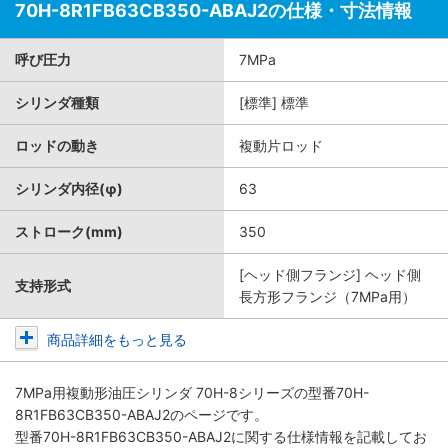
70H-8R1FB63CB350-ABAJ2の仕様・寸法情報
呼び圧力
7MPa
シリンダ種類
[標準] 標準
ロッドの動き
複動片ロッド
シリンダ内径(φ)
63
ストローク(mm)
350
[ヘッド側フランジ] ヘッド側
支持形式
長方形フランジ（7MPa用）
商品詳細をもっと見る
7MPa用複動形油圧シリンダ 70H-8シリーズ
の型番70H-
8R1FB63CB350-ABAJ2のページです。
型番70H-8R1FB63CB350-ABAJ2に関する仕様情報を記載してお