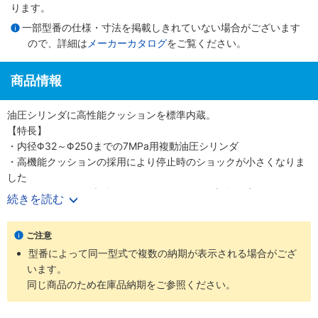
ります。
一部型番の仕様・寸法を掲載しきれていない場合がございます
ので、詳細は
メーカーカタログ
をご覧ください。
商品情報
油圧シリンダに高性能クッションを標準内蔵。
【特長】
・内径Φ32～Φ250までの7MPa用複動油圧シリンダ
・高機能クッションの採用により停止時のショックが小さくなりま
した
・クッションバルブの採用により、クッション調整が容易になりま
続きを読む
した
・クッションバルブは、安全対策として、抜け止め機構、およびゆ
ご注意
るみ止め用ロックナットを採用しました
型番によって同一型式で複数の納期が表示される場合がござ
・バリエーション豊富かつ保全性を良くした、小形スイッチを標準
います。
化しました
同じ商品のため在庫品納期をご参照ください。