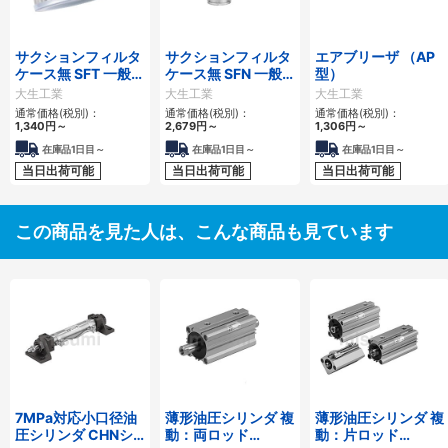
サクションフィルタ
サクションフィルタ
エアブリーザ （AP
ケース無 SFT 一般作
ケース無 SFN 一般
型）
動油用
作動油用
大生工業
大生工業
大生工業
通常価格(税別)：
通常価格(税別)：
通常価格(税別)：
1,340
円
～
2,679
円
～
1,306
円
～
在庫品1日目～
在庫品1日目～
在庫品1日目～
当日出荷可能
当日出荷可能
当日出荷可能
この商品を見た人は、こんな商品も見ています
7MPa対応小口径油
薄形油圧シリンダ 複
薄形油圧シリンダ 複
圧シリンダ CHNシ
動：両ロッド
動：片ロッド