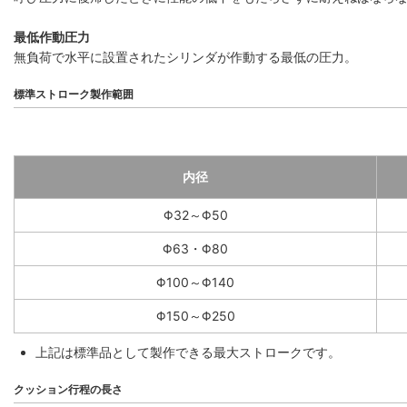
最低作動圧力
無負荷で水平に設置されたシリンダが作動する最低の圧力。
標準ストローク製作範囲
内径
Φ32～Φ50
Φ63・Φ80
Φ100～Φ140
Φ150～Φ250
上記は標準品として製作できる最大ストロークです。
クッション行程の長さ