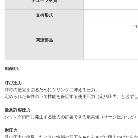
チューブ材質
支持形式
・
関連部品
用語説明
呼び圧力
呼称の便宜を図るためにシリンダに与える圧力。
定められた条件の下で性能を保証する使用圧力（定格圧力）と必ず
最高許容圧力
シリンダ内部に発生する圧力の許容できる最高値（サージ圧力など
耐圧力
呼び圧力に復帰したときに性能の低下をもたらさずに耐えねばなら