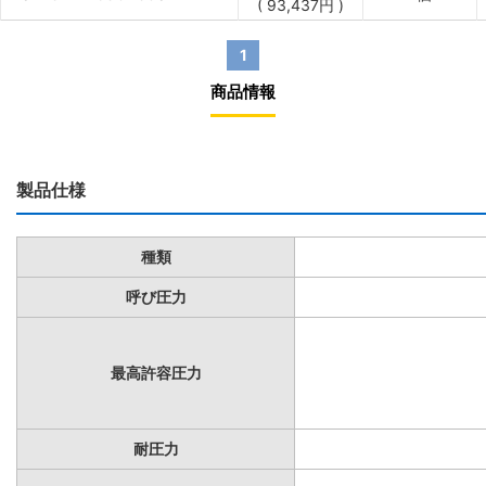
(
93,437
円
)
1
商品情報
製品仕様
種類
呼び圧力
最高許容圧力
耐圧力