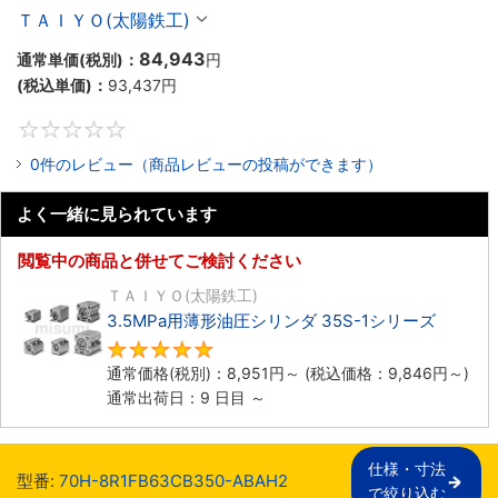
ＴＡＩＹＯ(太陽鉄工)
84,943
通常単価(税別)：
円
(税込単価)：
93,437
円
0
0件のレビュー（商品レビューの投稿ができます）
よく一緒に見られています
閲覧中の商品と併せてご検討ください
ＴＡＩＹＯ(太陽鉄工)
3.5MPa用薄形油圧シリンダ 35S-1シリーズ
5
通常価格(税別)：
8,951
円
～
(税込価格：
9,846
円
～)
通常出荷日：9 日目 ～
仕様・寸法

型番:
70H-8R1FB63CB350-ABAH2
で絞り込む