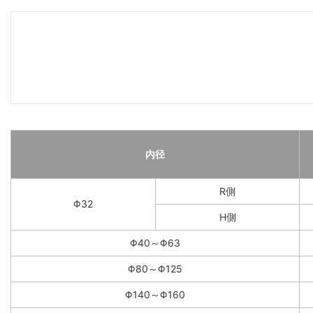
内径
R側
Φ32
H側
Φ40～Φ63
Φ80～Φ125
Φ140～Φ160