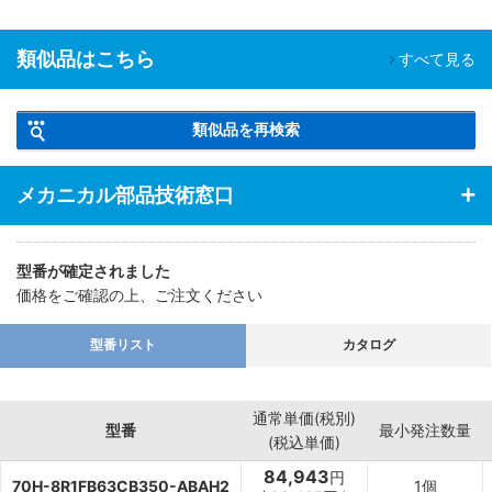
類似品はこちら
すべて見る
類似品を再検索
メカニカル部品技術窓口
型番が確定されました
価格をご確認の上、ご注文ください
型番リスト
カタログ
通常単価(税別)
型番
最小発注数量
(税込単価)
84,943
円
70H-8R1FB63CB350-ABAH2
1個