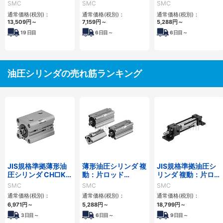
リーズ
CH□QWBシリーズ
CH□QBシリーズ
SMC
SMC
SMC
通常価格(税別)：
通常価格(税別)：
通常価格(税別)：
13,509
円
～
7,159
円
～
5,288
円
～
19
日目
6
日目～
6
日目～
油圧シリンダの売れ筋ランキング
JIS規格準拠薄形油
薄形油圧シリンダ 複
JIS規格準拠油圧シ
圧シリンダ CH□KD
動：片ロッド
リンダ 複動：片ロッ
シリーズ
CH□QBシリーズ
ド CH2E・CH2F・
SMC
SMC
SMC
CH2G・CH2Hシリ
通常価格(税別)：
通常価格(税別)：
通常価格(税別)：
ーズ
6,971
円
～
5,288
円
～
18,799
円
～
3日目～
6日目～
9日目～