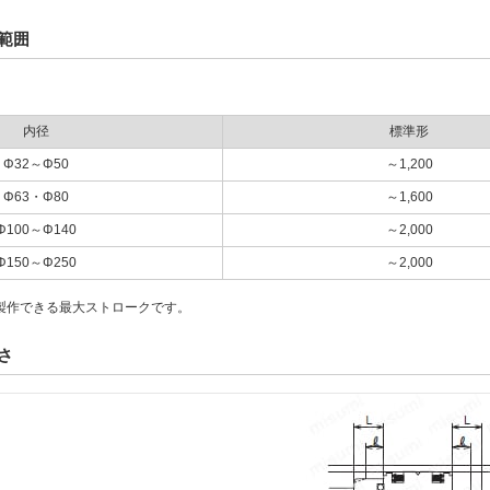
範囲
内径
標準形
Φ32～Φ50
～1,200
Φ63・Φ80
～1,600
Φ100～Φ140
～2,000
Φ150～Φ250
～2,000
製作できる最大ストロークです。
さ