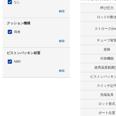
なし
呼び圧力
解除
ロッドの動
クッション機構
ストローク(m
両側
チューブ材
解除
規格
ピストンパッキン材質
付加機能
NBR
使用温度範囲(
解除
ピストンパッキ
仕様
スイッチ記
スイッチセット
先端金具
解除
ロッド形式
スイッチ記号
ポート位置