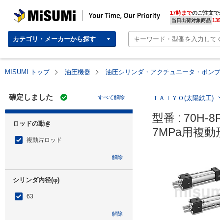
MISUMI | Your Time, Our Priority
17時まで
のご注文で
13
当日出荷対象商品
カテゴリ・メーカーから探す
MISUMI トップ
油圧機器
油圧シリンダ・アクチュエータ・ポン
確定しました
すべて解除
ＴＡＩＹＯ(太陽鉄工)
型番 : 70H-8
ロッドの動き
7MPa用複動
複動片ロッド
解除
シリンダ内径(φ)
63
解除