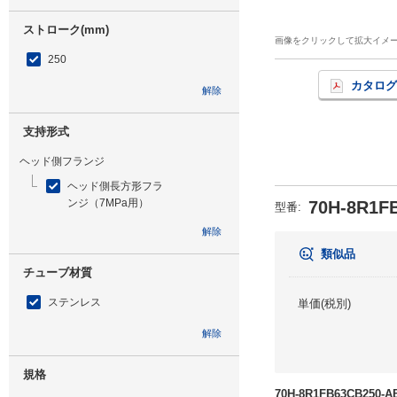
ストローク(mm)
画像をクリックして拡大イメ
250
カタログ
解除
支持形式
ヘッド側フランジ
ヘッド側長方形フラ
ンジ（7MPa用）
70H-8R1F
型番
:
解除
類似品
チューブ材質
ステンレス
単価(税別)
解除
規格
70H-8R1FB63CB25