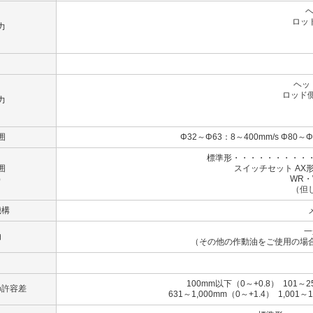
ヘ
ロッド
力
（B
（
ヘッ
ロッド側
力
（B）
（C
囲
Φ32～Φ63：8～400mm/s Φ80～Φ
標準形・・・・・・・・・・
囲
スイッチセット AX形
）
WR・WS形
（但
機構
一
油
（その他の作動油をご使用の場
100mm以下（0～+0.8） 101～2
の許容差
631～1,000mm（0～+1.4） 1,001～