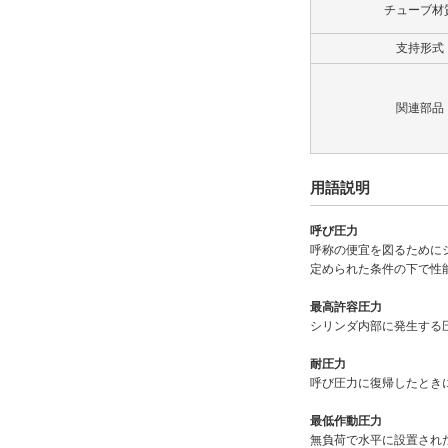
ロックナット
チューブ材
なし
支持形式
解除
関連部品
タイプ
70H-8R
用語説明
CAD
呼び圧力
2D
呼称の便宜を図るために
定められた条件の下で性
3D
最高許容圧力
シリンダ内部に発生する
出荷日
耐圧力
すべて
呼び圧力に復帰したとき
19日以内
最低作動圧力
無負荷で水平に設置され