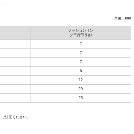
単位：mm
クッションリン
グ平行部長さl
7
7
7
8
12
20
25
、ご注意ください。