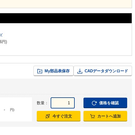
ズ
6
円
)
My部品表保存
CADデータダウンロード
数量：
価格を確認
-
円
)
今すぐ注文
カートへ追加