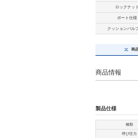
AX111CE
ロックナッ
解除
ポート仕様
クッションバル
スイッチ数量
2
商
解除
先端金具
商品情報
なし
解除
防塵カバー
製品仕様
なし
解除
種類
呼び圧力
ロッド形式