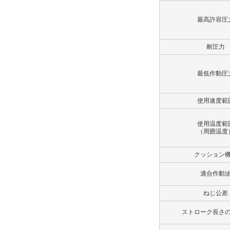
Cロッド
最高許容圧
解除
耐圧力
ポート仕様
最低作動圧
Rcねじ
解除
使用速度範
ポート位置
使用温度範
（周囲温度
A
解除
クッション
適合作動
クッションバルブ位置
ねじ公差
B
解除
ストローク長さ