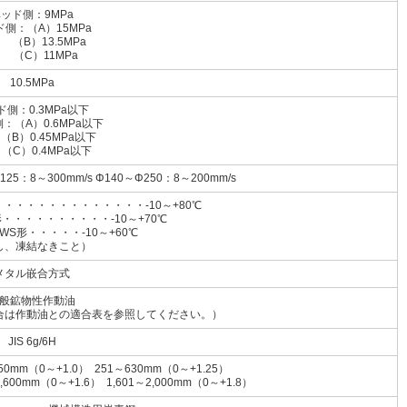
ッド側：9MPa
側：（A）15MPa
）13.5MPa
C）11MPa
10.5MPa
ド側：0.3MPa以下
：（A）0.6MPa以下
0.45MPa以下
）0.4MPa以下
125：8～300mm/s Φ140～Φ250：8～200mm/s
・・・・・・・・・・・・・-10～+80℃
・・・・・・・・・・-10～+70℃
・・・・・-10～+60℃
し、凍結なきこと）
メタル嵌合方式
般鉱物性作動油
合は作動油との適合表を参照してください。）
JIS 6g/6H
50mm（0～+1.0） 251～630mm（0～+1.25）
1,600mm（0～+1.6） 1,601～2,000mm（0～+1.8）