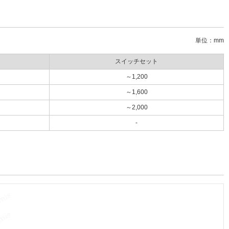
単位：mm
スイッチセット
～1,200
～1,600
～2,000
-