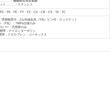
…………・機械構造用炭素鋼
ット………・ステンレス
FD・FK・FE・FY・FZ・CA・CB・CS・TA・TC
先）球面軸受付・2山先端金具（Y先）ピン付・ロックナット
ト（F先）：7MPa仕様のみ
カバー：汎用形のみ
イロンターポリン
ロプレン・コーネックス