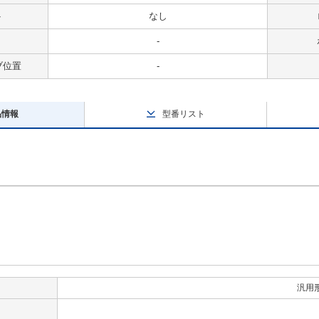
ト
なし
-
ブ位置
-
品情報
型番リスト
汎用