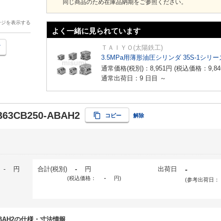
同じ商品のため在庫品納期をご参照ください。
ージを表示する
よく一緒に見られています
ＴＡＩＹＯ(太陽鉄工)
3.5MPa用薄形油圧シリンダ 35S-1シリー
通常価格(税別)：
8,951
円
(税込価格：
9,84
通常出荷日：9 日目 ～
B63CB250-ABAH2
コピー
解除
-
円
合計(税別)
-
円
出荷日
-
(税込価格：
-
円
)
(参考出荷日：
0-ABAH2の仕様・寸法情報