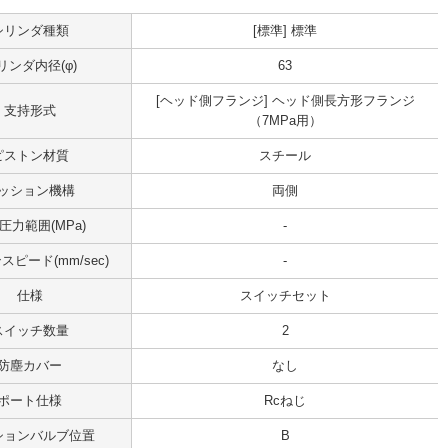
シリンダ種類
[標準] 標準
リンダ内径(φ)
63
[ヘッド側フランジ] ヘッド側長方形フランジ
支持形式
（7MPa用）
ピストン材質
スチール
ッション機構
両側
圧力範囲(MPa)
-
ピード(mm/sec)
-
仕様
スイッチセット
スイッチ数量
2
防塵カバー
なし
ポート仕様
Rcねじ
ションバルブ位置
B