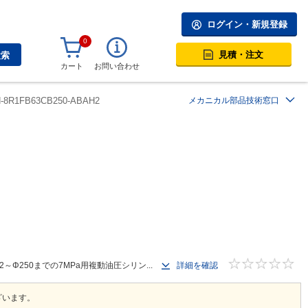
ログイン・新規登録
0
見積・注文
検索
カート
お問い合わせ
H-8R1FB63CB250-ABAH2
メカニカル部品技術窓口
250までの7MPa用複動油圧シリン...
詳細を確認
ざいます。