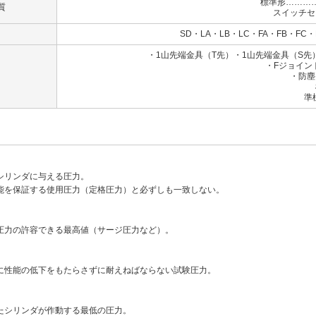
標準形………
質
スイッチセ
SD・LA・LB・LC・FA・FB・FC・
・1山先端金具（T先）・1山先端金具（S
・Fジョイン
・防塵
標準：ナ
準標準：クロ
シリンダに与える圧力。
能を保証する使用圧力（定格圧力）と必ずしも一致しない。
圧力の許容できる最高値（サージ圧力など）。
に性能の低下をもたらさずに耐えねばならない試験圧力。
たシリンダが作動する最低の圧力。