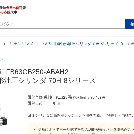
最短
当日出荷
5万点
拡大中！
プ
油圧シリンダ
7MPa用複動形油圧シリンダ 70H-8シリーズ
70
R1FB63CB250-ABAH2

形油圧シリンダ 70H-8シリーズ
通常単価(税別)
81,325
円
税込単価
89,458
円
通常出荷日：
19日目
油圧シリンダに高性能クッションを標準内蔵。【特長】・内径Φ32～Φ
型番によって同一型式で複数の納期が表示される場合がご