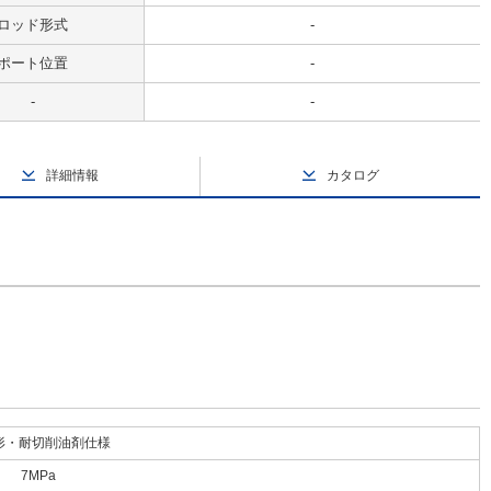
ロッド形式
-
ポート位置
-
-
-
詳細情報
カタログ
形・耐切削油剤仕様
7MPa