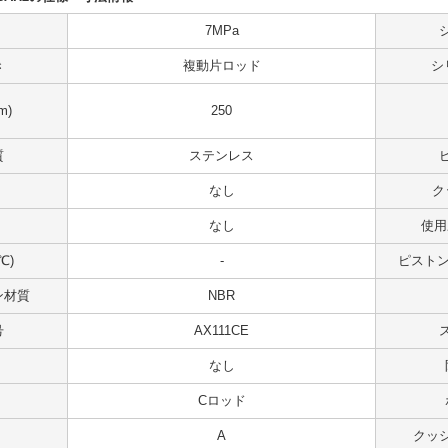
7MPa
き
複動片ロッド
シ
m)
250
質
ステンレス
なし
ク
なし
使用
℃)
-
ピストンス
ン材質
NBR
号
AX111CE
なし
Cロッド
A
クッ