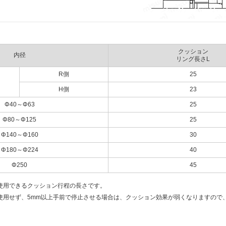
クッション
内径
リング長さL
R側
25
H側
23
Φ40～Φ63
25
Φ80～Φ125
25
Φ140～Φ160
30
Φ180～Φ224
40
Φ250
45
使用できるクッション行程の長さです。
使用せず、5mm以上手前で停止させる場合は、クッション効果が弱くなりますので