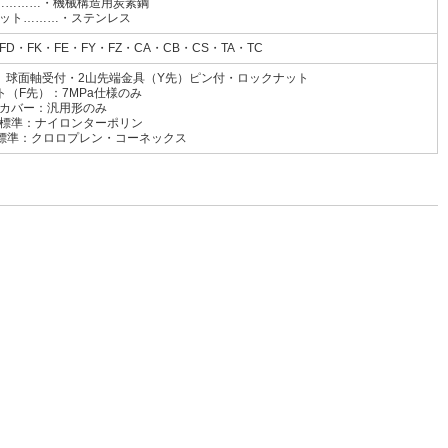
…………・機械構造用炭素鋼
ット………・ステンレス
FD・FK・FE・FY・FZ・CA・CB・CS・TA・TC
先）球面軸受付・2山先端金具（Y先）ピン付・ロックナット
ト（F先）：7MPa仕様のみ
カバー：汎用形のみ
イロンターポリン
ロプレン・コーネックス