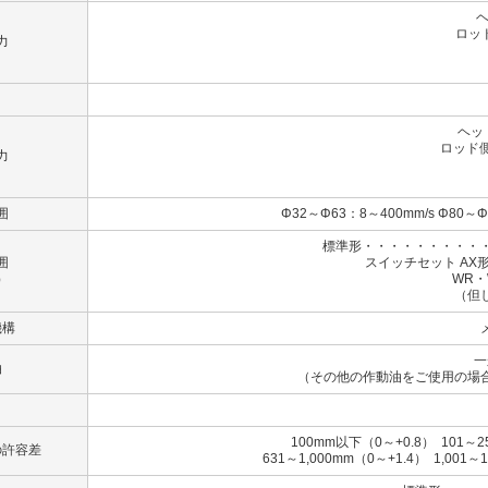
ヘ
ロッド
力
（B
（
ヘッ
ロッド側
力
（B）
（C
囲
Φ32～Φ63：8～400mm/s Φ80～Φ
標準形・・・・・・・・・・
囲
スイッチセット AX形
）
WR・WS形
（但
機構
一
油
（その他の作動油をご使用の場
100mm以下（0～+0.8） 101～2
の許容差
631～1,000mm（0～+1.4） 1,001～