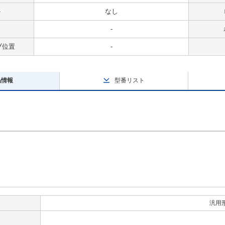
ト
なし
-
ブ位置
-
品情報
型番リスト
汎用