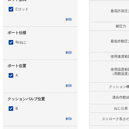
Cロッド
最高許容圧
解除
耐圧力
ポート仕様
最低作動圧
Rcねじ
解除
使用速度範
ポート位置
使用温度範
（周囲温度
A
解除
クッション
適合作動
クッションバルブ位置
ねじ公差
B
解除
ストローク長さ