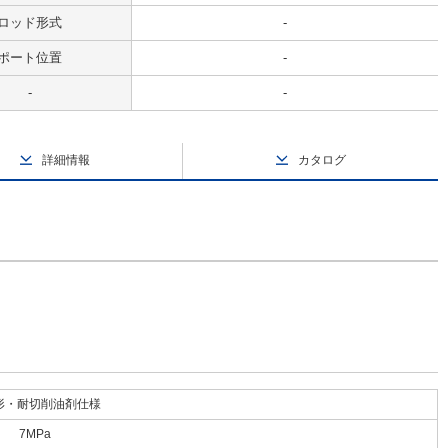
ロッド形式
-
ポート位置
-
-
-
詳細情報
カタログ
形・耐切削油剤仕様
7MPa