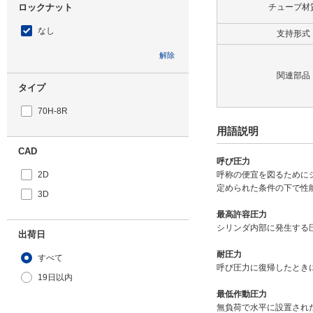
ロックナット
チューブ材
なし
支持形式
解除
関連部品
タイプ
70H-8R
用語説明
CAD
呼び圧力
2D
呼称の便宜を図るために
定められた条件の下で性
3D
最高許容圧力
シリンダ内部に発生する
出荷日
耐圧力
すべて
呼び圧力に復帰したとき
19日以内
最低作動圧力
無負荷で水平に設置され