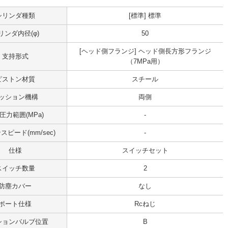
シリンダ種類
[標準] 標準
リンダ内径(φ)
50
[ヘッド側フランジ] ヘッド側長方形フランジ
支持形式
（7MPa用）
ピストン材質
スチール
ッション機構
両側
圧力範囲(MPa)
-
ピード(mm/sec)
-
仕様
スイッチセット
スイッチ数量
2
防塵カバー
なし
ポート仕様
Rcねじ
ションバルブ位置
B