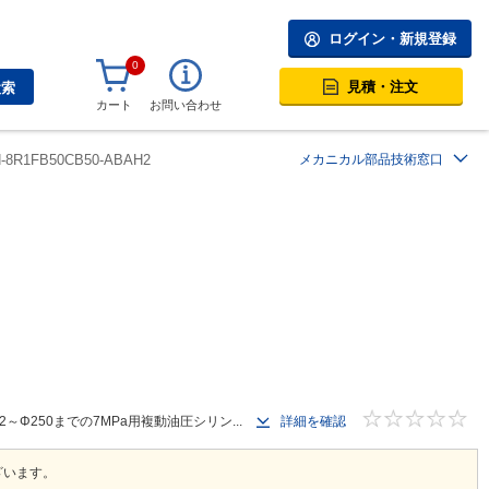
ログイン・新規登録
0
見積・注文
検索
カート
お問い合わせ
H-8R1FB50CB50-ABAH2
メカニカル部品技術窓口
250までの7MPa用複動油圧シリン...
詳細を確認
ざいます。