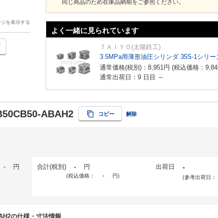
同じ商品のため在庫品納期をご参照ください。
ージを表示する
よく一緒に見られています
ＴＡＩＹＯ(太陽鉄工)
3.5MPa用薄形油圧シリンダ 35S-1シリー
通常価格(税別)：
8,951
円
(税込価格：
9,84
通常出荷日：9 日目 ～
B50CB50-ABAH2
コピー
解除
-
円
合計(税別)
-
円
出荷日
-
(税込価格：
-
円
)
(参考出荷日：
-ABAH2の仕様・寸法情報