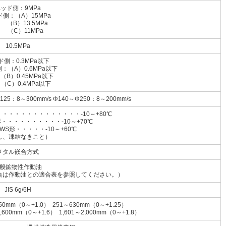
ッド側：9MPa
側：（A）15MPa
）13.5MPa
C）11MPa
10.5MPa
ド側：0.3MPa以下
：（A）0.6MPa以下
0.45MPa以下
）0.4MPa以下
125：8～300mm/s Φ140～Φ250：8～200mm/s
・・・・・・・・・・・・・-10～+80℃
・・・・・・・・・・-10～+70℃
・・・・・-10～+60℃
し、凍結なきこと）
メタル嵌合方式
般鉱物性作動油
合は作動油との適合表を参照してください。）
JIS 6g/6H
50mm（0～+1.0） 251～630mm（0～+1.25）
1,600mm（0～+1.6） 1,601～2,000mm（0～+1.8）