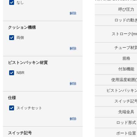
なし
呼び圧力
解除
ロッドの動
クッション機構
ストローク(m
両側
チューブ材
解除
規格
ピストンパッキン材質
付加機能
NBR
使用温度範囲(
解除
ピストンパッキ
仕様
スイッチ記
スイッチセット
先端金具
解除
ロッド形式
スイッチ記号
ポート位置