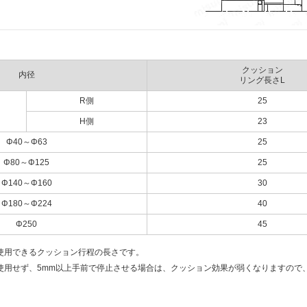
クッション
内径
リング長さL
R側
25
H側
23
Φ40～Φ63
25
Φ80～Φ125
25
Φ140～Φ160
30
Φ180～Φ224
40
Φ250
45
使用できるクッション行程の長さです。
使用せず、5mm以上手前で停止させる場合は、クッション効果が弱くなりますので