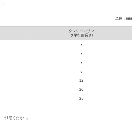
単位：mm
クッションリン
グ平行部長さl
7
7
7
8
12
20
25
、ご注意ください。