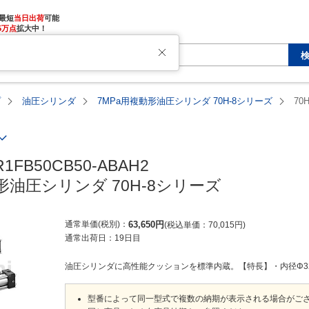
最短
当日出荷
5万点
拡大中！
プ
油圧シリンダ
7MPa用複動形油圧シリンダ 70H-8シリーズ
70
R1FB50CB50-ABAH2

形油圧シリンダ 70H-8シリーズ
通常単価(税別)
63,650
円
税込単価
70,015
円
通常出荷日：
19日目
油圧シリンダに高性能クッションを標準内蔵。【特長】・内径Φ32～Φ
型番によって同一型式で複数の納期が表示される場合がご