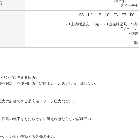
標準形………
質
スイッチセ
SD・LA・LB・LC・FA・FB・FC・
・1山先端金具（T先）・1山先端金具（S
・Fジョイン
・防塵
標準：ナ
準標準：クロ
シリンダに与える圧力。
能を保証する使用圧力（定格圧力）と必ずしも一致しない。
圧力の許容できる最高値（サージ圧力など）。
に性能の低下をもたらさずに耐えねばならない試験圧力。
たシリンダが作動する最低の圧力。