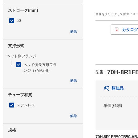
ストローク(mm)
画像をクリックして拡大イメ
50
カタログ
解除
支持形式
ヘッド側フランジ
ヘッド側長方形フラ
ンジ（7MPa用）
70H-8R1F
型番
:
解除
類似品
チューブ材質
ステンレス
単価(税別)
解除
規格
70H-8R1FB50CB50