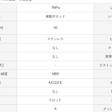
7MPa
き
複動片ロッド
シ
m)
50
質
ステンレス
なし
ク
なし
使用
℃)
-
ピストンス
ン材質
NBR
号
AX111CE
なし
Cロッド
A
クッ