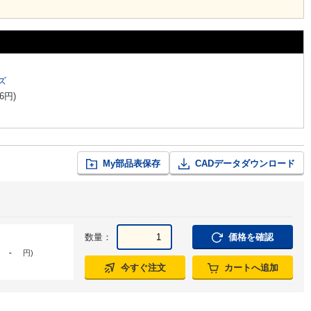
ズ
6
円
)
My部品表保存
CADデータダウンロード
数量：
価格を確認
-
円
)
今すぐ注文
カートへ追加