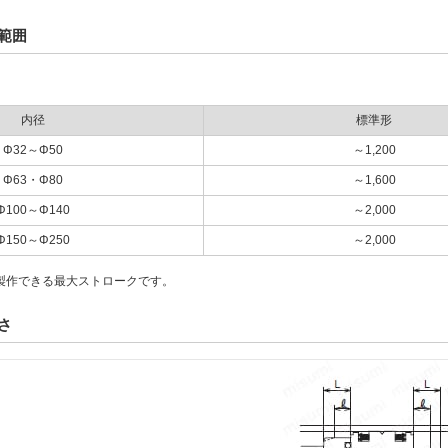
範囲
内径
標準形
Φ32～Φ50
～1,200
Φ63・Φ80
～1,600
Φ100～Φ140
～2,000
Φ150～Φ250
～2,000
製作できる最大ストロークです。
さ