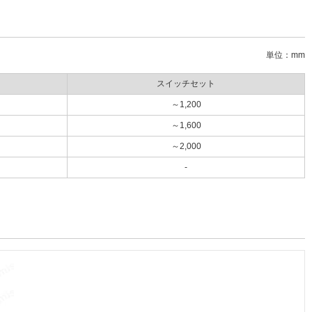
単位：mm
スイッチセット
～1,200
～1,600
～2,000
-