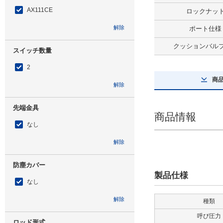
AX111CE
ロックナッ
解除
ポート仕様
クッションバル
スイッチ数量
2
商
解除
先端金具
商品情報
なし
解除
防塵カバー
製品仕様
なし
解除
種類
呼び圧力
ロッド形式