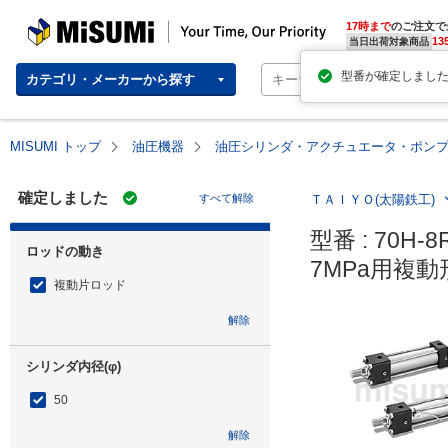
MISUMI | Your Time, Our Priority
17時まで
のご注文で
13
当日出荷対象商品
カテゴリ・メーカーから探す
MISUMI トップ
油圧機器
油圧シリンダ・アクチュエータ・ポン
確定しました
すべて解除
ＴＡＩＹＯ(太陽鉄工)
型番 : 70H-8
ロッドの動き
7MPa用複動
複動片ロッド
解除
シリンダ内径(φ)
50
解除