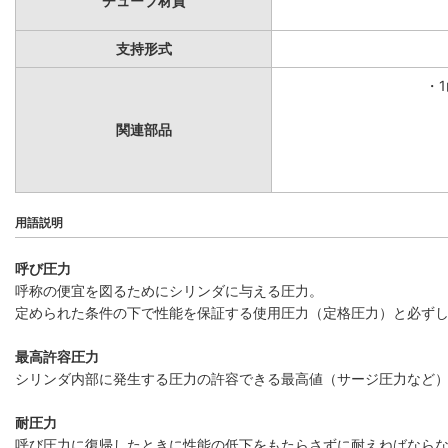
チューブ材質
支持形式
・
関連部品
用語説明
呼び圧力
呼称の便宜を図るためにシリンダに与える圧力。
定められた条件の下で性能を保証する使用圧力（定格圧力）と必ず
最高許容圧力
シリンダ内部に発生する圧力の許容できる最高値（サージ圧力など
耐圧力
呼び圧力に復帰したときに性能の低下をもたらさずに耐えねばなら