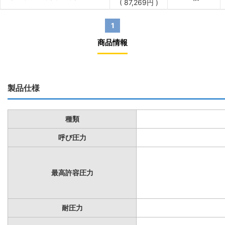
(
87,269
円
)
1
商品情報
製品仕様
種類
呼び圧力
最高許容圧力
耐圧力