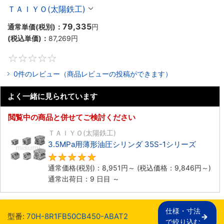
ＴＡＩＹＯ(太陽鉄工)
79,335
通常単価(税別)：
円
(税込単価)：
87,269
円
0
0件のレビュー（商品レビューの投稿ができます）
よく一緒に見られています
閲覧中の商品と併せてご検討ください
ＴＡＩＹＯ(太陽鉄工)
3.5MPa用薄形油圧シリンダ 35S-1シリーズ
5
通常価格(税別)：
8,951
円
～
(税込価格：
9,846
円
～)
通常出荷日：9 日目 ～
仕様・寸法

型番:
70H-8R1FB50CB450-ABAT2
で絞り込む