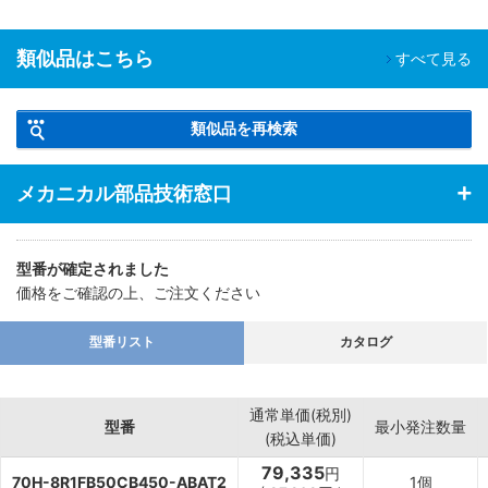
類似品はこちら
すべて見る
類似品を再検索
メカニカル部品技術窓口
型番が確定されました
価格をご確認の上、ご注文ください
型番リスト
カタログ
通常単価(税別)
型番
最小発注数量
(税込単価)
79,335
円
70H-8R1FB50CB450-ABAT2
1個