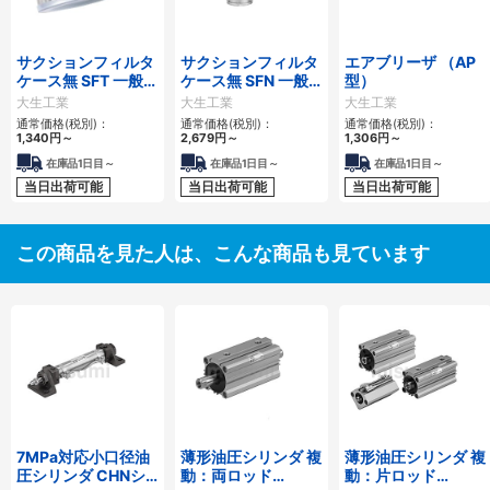
サクションフィルタ
サクションフィルタ
エアブリーザ （AP
ケース無 SFT 一般作
ケース無 SFN 一般
型）
動油用
作動油用
大生工業
大生工業
大生工業
通常価格(税別)：
通常価格(税別)：
通常価格(税別)：
1,340
円
～
2,679
円
～
1,306
円
～
在庫品1日目～
在庫品1日目～
在庫品1日目～
当日出荷可能
当日出荷可能
当日出荷可能
この商品を見た人は、こんな商品も見ています
7MPa対応小口径油
薄形油圧シリンダ 複
薄形油圧シリンダ 複
圧シリンダ CHNシ
動：両ロッド
動：片ロッド