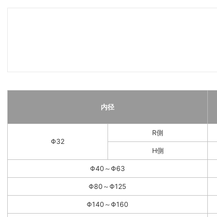
内径
R側
Φ32
H側
Φ40～Φ63
Φ80～Φ125
Φ140～Φ160