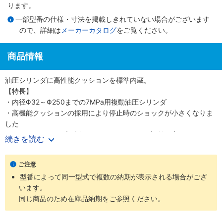
ります。
一部型番の仕様・寸法を掲載しきれていない場合がございます
ので、詳細は
メーカーカタログ
をご覧ください。
商品情報
油圧シリンダに高性能クッションを標準内蔵。
【特長】
・内径Φ32～Φ250までの7MPa用複動油圧シリンダ
・高機能クッションの採用により停止時のショックが小さくなりま
した
・クッションバルブの採用により、クッション調整が容易になりま
続きを読む
した
・クッションバルブは、安全対策として、抜け止め機構、およびゆ
ご注意
るみ止め用ロックナットを採用しました
型番によって同一型式で複数の納期が表示される場合がござ
・バリエーション豊富かつ保全性を良くした、小形スイッチを標準
います。
化しました
同じ商品のため在庫品納期をご参照ください。