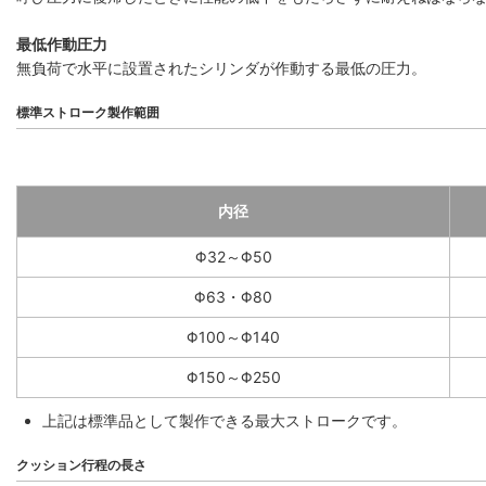
最低作動圧力
無負荷で水平に設置されたシリンダが作動する最低の圧力。
標準ストローク製作範囲
内径
Φ32～Φ50
Φ63・Φ80
Φ100～Φ140
Φ150～Φ250
上記は標準品として製作できる最大ストロークです。
クッション行程の長さ