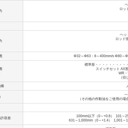
ヘ
ロッド
力
（B
（
ヘッ
ロッド側
力
（B）
（C
囲
Φ32～Φ63：8～400mm/s Φ80～Φ
標準形・・・・・・・・・・
囲
スイッチセット AX形
）
WR・WS形
（但
機構
一
油
（その他の作動油をご使用の場
100mm以下（0～+0.8） 101～2
の許容差
631～1,000mm（0～+1.4） 1,001～