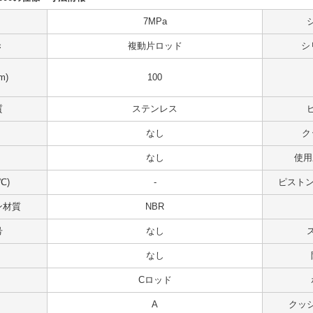
7MPa
き
複動片ロッド
シ
m)
100
質
ステンレス
なし
ク
なし
使用
℃)
-
ピストンス
ン材質
NBR
号
なし
なし
Cロッド
A
クッ