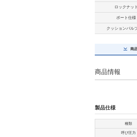
なし
ロックナッ
解除
ポート仕様
クッションバル
先端金具
なし
商
解除
防塵カバー
商品情報
なし
解除
ロッド形式
製品仕様
Cロッド
解除
種類
呼び圧力
ポート仕様