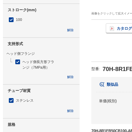
ストローク(mm)
画像をクリックして拡大イメ
100
カタログ
解除
支持形式
ヘッド側フランジ
ヘッド側長方形フラ
ンジ（7MPa用）
70H-8R1F
型番
:
解除
類似品
チューブ材質
ステンレス
単価(税別)
解除
規格
70H-8R1FB50CB10