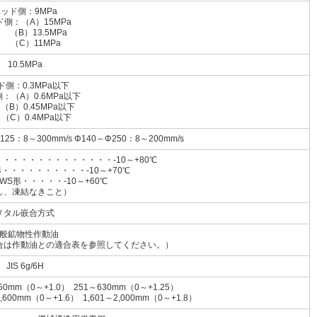
ッド側：9MPa
側：（A）15MPa
）13.5MPa
C）11MPa
10.5MPa
ド側：0.3MPa以下
：（A）0.6MPa以下
0.45MPa以下
）0.4MPa以下
125：8～300mm/s Φ140～Φ250：8～200mm/s
・・・・・・・・・・・・・-10～+80℃
・・・・・・・・・・-10～+70℃
・・・・・-10～+60℃
し、凍結なきこと）
メタル嵌合方式
般鉱物性作動油
合は作動油との適合表を参照してください。）
JIS 6g/6H
50mm（0～+1.0） 251～630mm（0～+1.25）
1,600mm（0～+1.6） 1,601～2,000mm（0～+1.8）