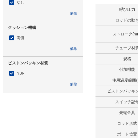
なし
呼び圧力
解除
ロッドの動
クッション機構
ストローク(m
両側
チューブ材
解除
規格
ピストンパッキン材質
付加機能
NBR
使用温度範囲(
解除
ピストンパッキ
仕様
スイッチ記
スイッチセット
先端金具
解除
ロッド形式
スイッチ記号
ポート位置