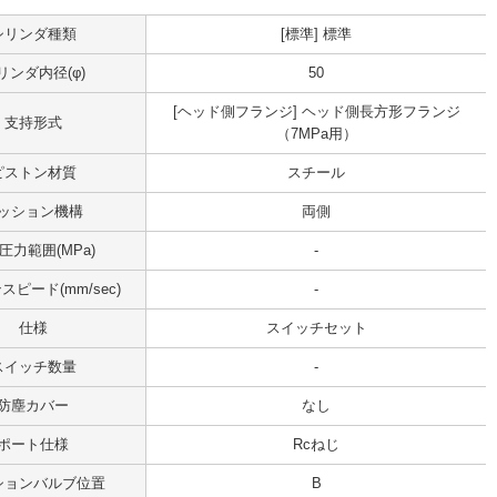
シリンダ種類
[標準] 標準
リンダ内径(φ)
50
[ヘッド側フランジ] ヘッド側長方形フランジ
支持形式
（7MPa用）
ピストン材質
スチール
ッション機構
両側
圧力範囲(MPa)
-
ピード(mm/sec)
-
仕様
スイッチセット
スイッチ数量
-
防塵カバー
なし
ポート仕様
Rcねじ
ションバルブ位置
B