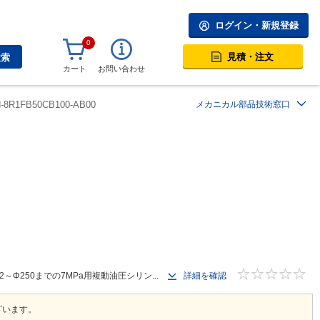
ログイン・新規登録
0
見積・注文
検索
カート
お問い合わせ
H-8R1FB50CB100-AB00
メカニカル部品技術窓口
250までの7MPa用複動油圧シリン...
詳細を確認
ざいます。