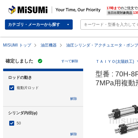
MISUMI | Your Time, Our Priority
17時まで
のご注文で
13
当日出荷対象商品
カテゴリ・メーカーから探す
MISUMI トップ
油圧機器
油圧シリンダ・アクチュエータ・ポン
確定しました
すべて解除
ＴＡＩＹＯ(太陽鉄工)
型番 : 70H-8
ロッドの動き
7MPa用複動
複動片ロッド
解除
シリンダ内径(φ)
50
解除