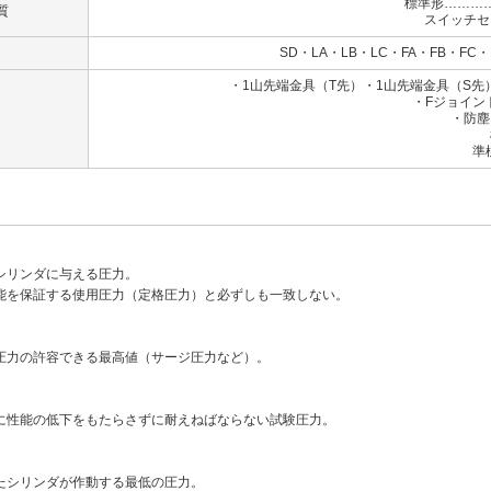
標準形………
質
スイッチセ
SD・LA・LB・LC・FA・FB・FC・
・1山先端金具（T先）・1山先端金具（S
・Fジョイン
・防塵
標準：ナ
準標準：クロ
シリンダに与える圧力。
能を保証する使用圧力（定格圧力）と必ずしも一致しない。
圧力の許容できる最高値（サージ圧力など）。
に性能の低下をもたらさずに耐えねばならない試験圧力。
たシリンダが作動する最低の圧力。