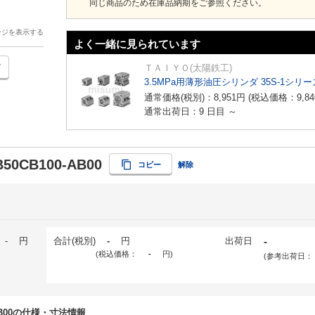
同じ商品のため在庫品納期をご参照ください。
ージを表示する
よく一緒に見られています
ＴＡＩＹＯ(太陽鉄工)
3.5MPa用薄形油圧シリンダ 35S-1シリー
通常価格(税別)：
8,951
円
(税込価格：
9,84
通常出荷日：9 日目 ～
B50CB100-AB00
コピー
解除
-
円
合計(税別)
-
円
出荷日
-
(税込価格：
-
円
)
(参考出荷日：
0-AB00の仕様・寸法情報