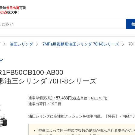
最短
当日出荷
5万点
拡大中！
プ
油圧シリンダ
7MPa用複動形油圧シリンダ 70H-8シリーズ
70
R1FB50CB100-AB00

形油圧シリンダ 70H-8シリーズ
通常単価(税別)
57,433
円
税込単価
63,176
円
通常出荷日：
19日目
油圧シリンダに高性能クッションを標準内蔵。【特長】・内径Φ32～Φ
型番によって同一型式で複数の納期が表示される場合がご