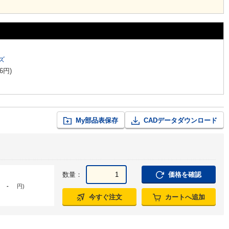
ズ
6
円
)
My部品表保存
CADデータダウンロード
数量：
価格を確認
-
円
)
今すぐ注文
カートへ追加