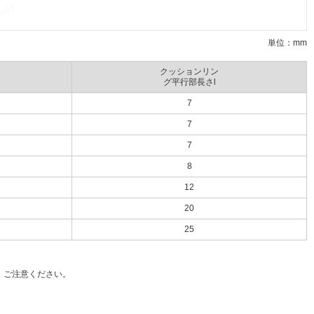
単位：mm
クッションリン
グ平行部長さl
7
7
7
8
12
20
25
、ご注意ください。