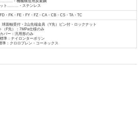
…………・機械構造用炭素鋼
ット………・ステンレス
FD・FK・FE・FY・FZ・CA・CB・CS・TA・TC
先）球面軸受付・2山先端金具（Y先）ピン付・ロックナット
ト（F先）：7MPa仕様のみ
カバー：汎用形のみ
イロンターポリン
ロプレン・コーネックス