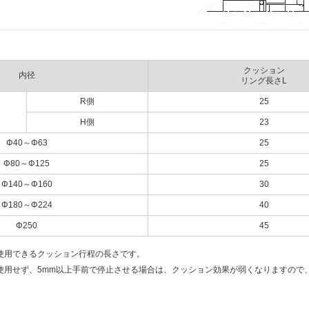
クッション
内径
リング長さL
R側
25
H側
23
Φ40～Φ63
25
Φ80～Φ125
25
Φ140～Φ160
30
Φ180～Φ224
40
Φ250
45
使用できるクッション行程の長さです。
使用せず、5mm以上手前で停止させる場合は、クッション効果が弱くなりますので