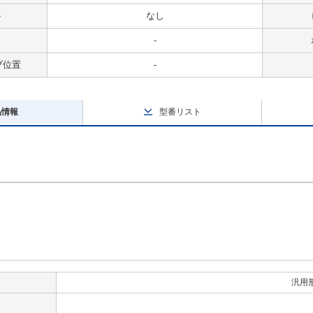
ト
なし
-
ブ位置
-
品情報
型番リスト
汎用