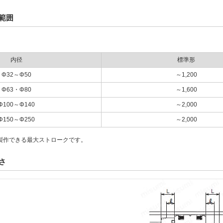
範囲
内径
標準形
Φ32～Φ50
～1,200
Φ63・Φ80
～1,600
Φ100～Φ140
～2,000
Φ150～Φ250
～2,000
製作できる最大ストロークです。
さ