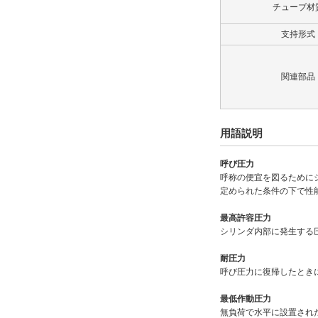
タイプ
チューブ材
70H-8R
支持形式
CAD
関連部品
2D
3D
用語説明
出荷日
呼び圧力
呼称の便宜を図るために
すべて
定められた条件の下で性
19日以内
最高許容圧力
シリンダ内部に発生する
耐圧力
呼び圧力に復帰したとき
最低作動圧力
無負荷で水平に設置され