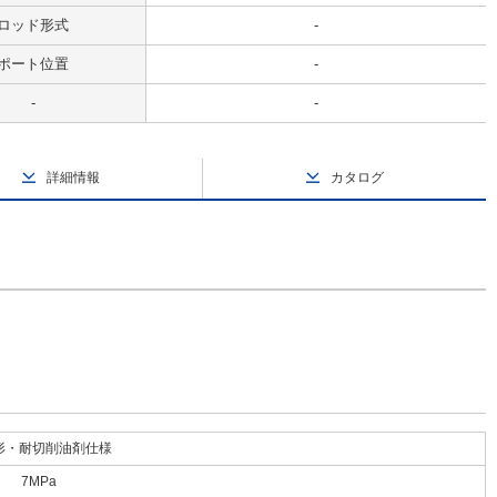
ロッド形式
-
ポート位置
-
-
-
詳細情報
カタログ
形・耐切削油剤仕様
7MPa