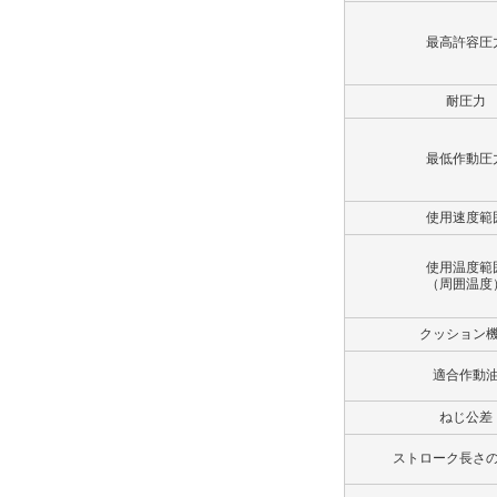
Rcねじ
最高許容圧
解除
耐圧力
ポート位置
最低作動圧
A
解除
使用速度範
クッションバルブ位置
使用温度範
（周囲温度
B
解除
クッション
適合作動
ロックナット
ねじ公差
なし
解除
ストローク長さ