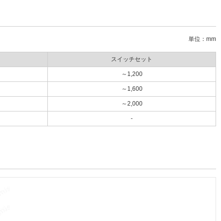
単位：mm
スイッチセット
～1,200
～1,600
～2,000
-