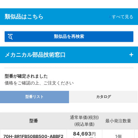
類似品はこちら
すべて見る
類似品を再検索
メカニカル部品技術窓口
型番が確定されました
価格をご確認の上、ご注文ください
型番リスト
カタログ
通常単価(税別)
型番
最小発注数量
(税込単価)
84,693
円
70H-8R1FB50BB500-ABBF2
1個