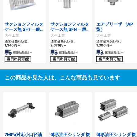
サクションフィルタ
サクションフィルタ
エアブリーザ （AP
ケース無 SFT 一般作
ケース無 SFN 一般
型）
動油用
作動油用
大生工業
大生工業
大生工業
通常価格(税別)：
通常価格(税別)：
通常価格(税別)：
1,340
円
～
2,679
円
～
1,306
円
～
在庫品1日目～
在庫品1日目～
在庫品1日目～
当日出荷可能
当日出荷可能
当日出荷可能
この商品を見た人は、こんな商品も見ています
7MPa対応小口径油
薄形油圧シリンダ 複
薄形油圧シリンダ 複