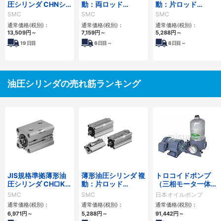
圧シリンダ CHNシ
動：両ロッド
動：片ロッド
リーズ
CH□QWBシリーズ
CH□QBシリーズ
SMC
SMC
SMC
通常価格(税別)：
通常価格(税別)：
通常価格(税別)：
13,509
円
～
7,159
円
～
5,288
円
～
19
日目
6
日目～
6
日目～
油圧シリンダの売れ筋ランキング
JIS規格準拠薄形油
薄形油圧シリンダ 複
トロコイドポンプ
圧シリンダ CH□KD
動：片ロッド
（三相モータ一体
シリーズ
CH□QBシリーズ
型） 2MY-Sフィル
SMC
SMC
日本オイルポンプ
ター
通常価格(税別)：
通常価格(税別)：
通常価格(税別)：
6,971
円
～
5,288
円
～
91,442
円
～