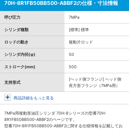
70H-8R1FB50BB500-ABBF2の仕様・寸法情報
呼び圧力
7MPa
シリンダ種類
[標準] 標準
ロッドの動き
複動片ロッド
シリンダ内径(φ)
50
ストローク(mm)
500
[ヘッド側フランジ] ヘッド側
支持形式
長方形フランジ（7MPa用）
商品詳細をもっと見る
7MPa用複動形油圧シリンダ 70H-8シリーズ
の型番70H-
8R1FB50BB500-ABBF2のページです。
型番70H-8R1FB50BB500-ABBF2に関する仕様情報を記載してお