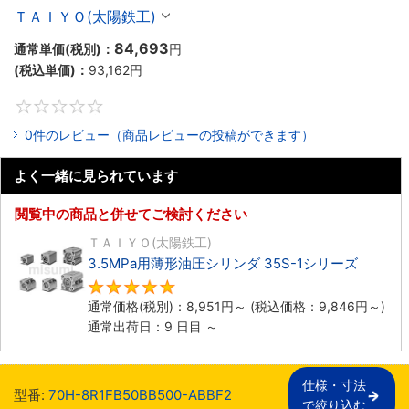
ＴＡＩＹＯ(太陽鉄工)
84,693
通常単価(税別)：
円
(税込単価)：
93,162
円
0
0件のレビュー（商品レビューの投稿ができます）
よく一緒に見られています
閲覧中の商品と併せてご検討ください
ＴＡＩＹＯ(太陽鉄工)
3.5MPa用薄形油圧シリンダ 35S-1シリーズ
5
通常価格(税別)：
8,951
円
～
(税込価格：
9,846
円
～)
通常出荷日：9 日目 ～
仕様・寸法

型番:
70H-8R1FB50BB500-ABBF2
で絞り込む