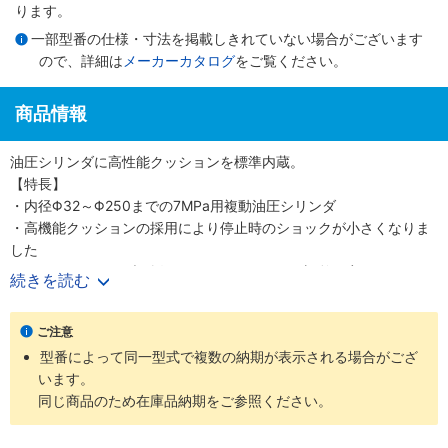
ります。
一部型番の仕様・寸法を掲載しきれていない場合がございます
ので、詳細は
メーカーカタログ
をご覧ください。
商品情報
油圧シリンダに高性能クッションを標準内蔵。
【特長】
・内径Φ32～Φ250までの7MPa用複動油圧シリンダ
・高機能クッションの採用により停止時のショックが小さくなりま
した
・クッションバルブの採用により、クッション調整が容易になりま
続きを読む
した
・クッションバルブは、安全対策として、抜け止め機構、およびゆ
ご注意
るみ止め用ロックナットを採用しました
型番によって同一型式で複数の納期が表示される場合がござ
・バリエーション豊富かつ保全性を良くした、小形スイッチを標準
います。
化しました
同じ商品のため在庫品納期をご参照ください。