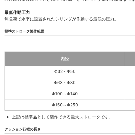
最低作動圧力
無負荷で水平に設置されたシリンダが作動する最低の圧力。
標準ストローク製作範囲
内径
Φ32～Φ50
Φ63・Φ80
Φ100～Φ140
Φ150～Φ250
上記は標準品として製作できる最大ストロークです。
クッション行程の長さ