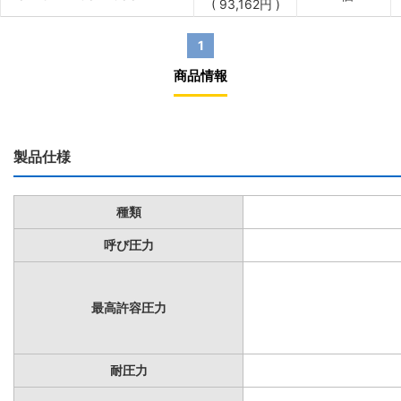
(
93,162
円
)
1
商品情報
製品仕様
種類
呼び圧力
最高許容圧力
耐圧力