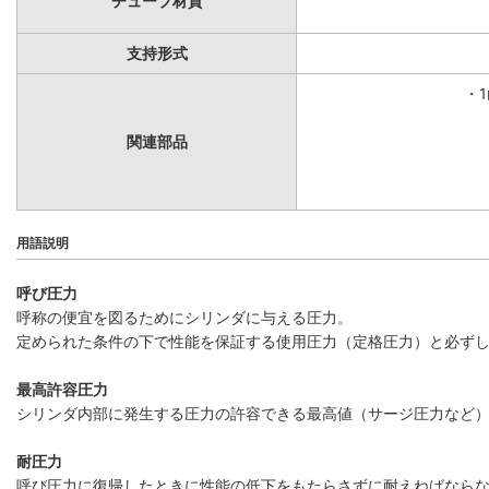
チューブ材質
支持形式
・
関連部品
用語説明
呼び圧力
呼称の便宜を図るためにシリンダに与える圧力。
定められた条件の下で性能を保証する使用圧力（定格圧力）と必ず
最高許容圧力
シリンダ内部に発生する圧力の許容できる最高値（サージ圧力など
耐圧力
呼び圧力に復帰したときに性能の低下をもたらさずに耐えねばなら