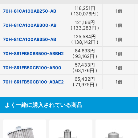
118,251
円
70H-81CA100AB250-AB
1個
(
130,076
円
)
121,166
円
70H-81CA100AB300-AB
1個
(
133,283
円
)
125,584
円
70H-81CA100AB350-AB
1個
(
138,142
円
)
84,693
円
70H-8R1FB50BB500-ABBN2
1個
(
93,162
円
)
57,433
円
70H-8R1FB50CB100-AB00
1個
(
63,176
円
)
65,432
円
70H-8R1FB50CB100-ABAE2
1個
(
71,975
円
)
よく一緒に購入されている商品