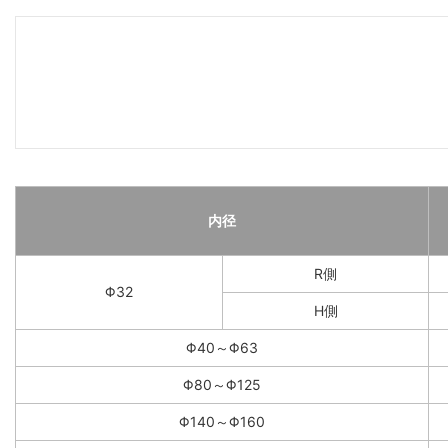
内径
R側
Φ32
H側
Φ40～Φ63
Φ80～Φ125
Φ140～Φ160