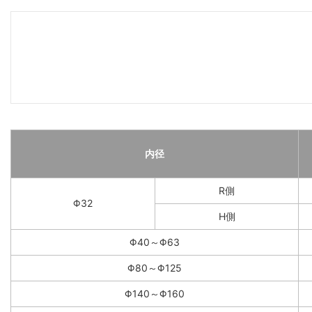
内径
R側
Φ32
H側
Φ40～Φ63
Φ80～Φ125
Φ140～Φ160