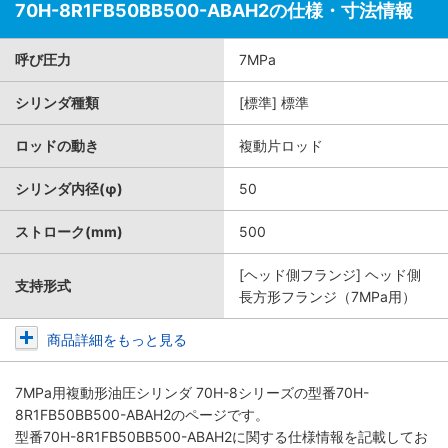
70H-8R1FB50BB500-ABAH2の仕様・寸法情報
呼び圧力
7MPa
シリンダ種類
[標準] 標準
ロッドの動き
複動片ロッド
シリンダ内径(φ)
50
ストローク(mm)
500
[ヘッド側フランジ] ヘッド側
支持形式
長方形フランジ（7MPa用）
商品詳細をもっと見る
7MPa用複動形油圧シリンダ 70H-8シリーズ
の型番70H-
8R1FB50BB500-ABAH2のページです。
型番70H-8R1FB50BB500-ABAH2に関する仕様情報を記載してお