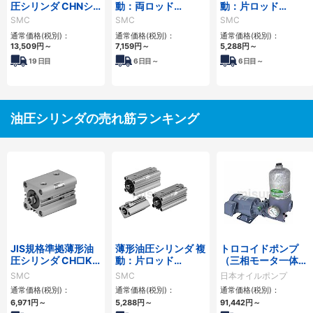
圧シリンダ CHNシ
動：両ロッド
動：片ロッド
リーズ
CH□QWBシリーズ
CH□QBシリーズ
SMC
SMC
SMC
通常価格(税別)：
通常価格(税別)：
通常価格(税別)：
13,509
円
～
7,159
円
～
5,288
円
～
19
日目
6
日目～
6
日目～
油圧シリンダの売れ筋ランキング
JIS規格準拠薄形油
薄形油圧シリンダ 複
トロコイドポンプ
圧シリンダ CH□KD
動：片ロッド
（三相モータ一体
シリーズ
CH□QBシリーズ
型） 2MY-Sフィル
SMC
SMC
日本オイルポンプ
ター
通常価格(税別)：
通常価格(税別)：
通常価格(税別)：
6,971
円
～
5,288
円
～
91,442
円
～