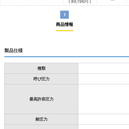
(
89,196
円
)
1
商品情報
製品仕様
種類
呼び圧力
最高許容圧力
耐圧力