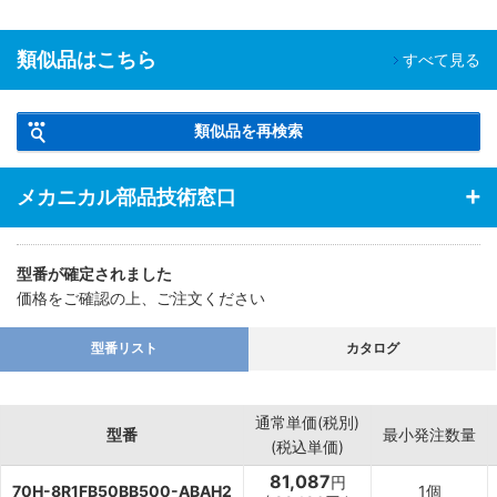
類似品はこちら
すべて見る
類似品を再検索
メカニカル部品技術窓口
型番が確定されました
価格をご確認の上、ご注文ください
型番リスト
カタログ
通常単価(税別)
型番
最小発注数量
(税込単価)
81,087
円
70H-8R1FB50BB500-ABAH2
1個