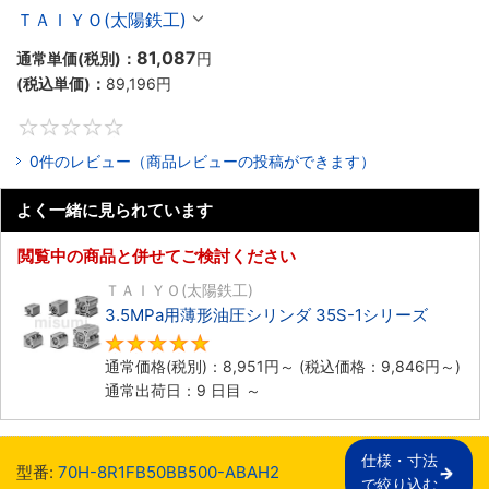
ＴＡＩＹＯ(太陽鉄工)
81,087
通常単価(税別)：
円
(税込単価)：
89,196
円
0
0件のレビュー（商品レビューの投稿ができます）
よく一緒に見られています
閲覧中の商品と併せてご検討ください
ＴＡＩＹＯ(太陽鉄工)
3.5MPa用薄形油圧シリンダ 35S-1シリーズ
5
通常価格(税別)：
8,951
円
～
(税込価格：
9,846
円
～)
通常出荷日：9 日目 ～
仕様・寸法

型番:
70H-8R1FB50BB500-ABAH2
で絞り込む