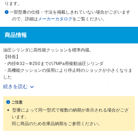
ります。
一部型番の仕様・寸法を掲載しきれていない場合がございます
ので、詳細は
メーカーカタログ
をご覧ください。
商品情報
油圧シリンダに高性能クッションを標準内蔵。
【特長】
・内径Φ32～Φ250までの7MPa用複動油圧シリンダ
・高機能クッションの採用により停止時のショックが小さくなりま
した
・クッションバルブの採用により、クッション調整が容易になりま
続きを読む
した
・クッションバルブは、安全対策として、抜け止め機構、およびゆ
ご注意
るみ止め用ロックナットを採用しました
型番によって同一型式で複数の納期が表示される場合がござ
・バリエーション豊富かつ保全性を良くした、小形スイッチを標準
います。
化しました
同じ商品のため在庫品納期をご参照ください。