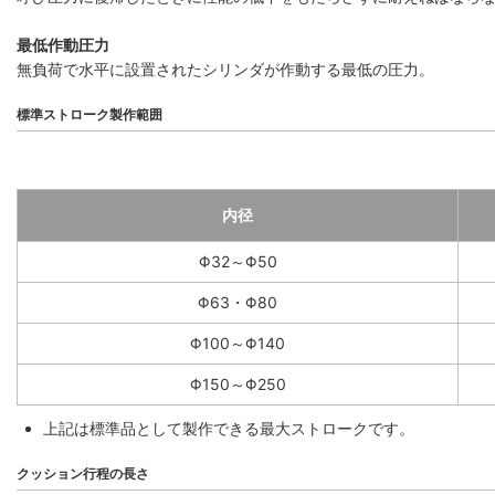
最低作動圧力
無負荷で水平に設置されたシリンダが作動する最低の圧力。
標準ストローク製作範囲
内径
Φ32～Φ50
Φ63・Φ80
Φ100～Φ140
Φ150～Φ250
上記は標準品として製作できる最大ストロークです。
クッション行程の長さ