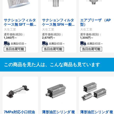
サクションフィルタ
サクションフィルタ
エアブリーザ （AP
ケース無 SFT 一般作
ケース無 SFN 一般
型）
動油用
作動油用
大生工業
大生工業
大生工業
通常価格(税別)：
通常価格(税別)：
通常価格(税別)：
1,340
円
～
2,679
円
～
1,306
円
～
在庫品1日目～
在庫品1日目～
在庫品1日目～
当日出荷可能
当日出荷可能
当日出荷可能
この商品を見た人は、こんな商品も見ています
7MPa対応小口径油
薄形油圧シリンダ 複
薄形油圧シリンダ 複