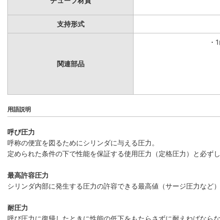
チューブ材質
支持形式
・
関連部品
用語説明
呼び圧力
呼称の便宜を図るためにシリンダに与える圧力。
定められた条件の下で性能を保証する使用圧力（定格圧力）と必ず
最高許容圧力
シリンダ内部に発生する圧力の許容できる最高値（サージ圧力など
耐圧力
呼び圧力に復帰したときに性能の低下をもたらさずに耐えねばなら