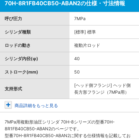
70H-8R1FB40CB50-ABAN2の仕様・寸法情報
呼び圧力
7MPa
シリンダ種類
[標準] 標準
ロッドの動き
複動片ロッド
シリンダ内径(φ)
40
ストローク(mm)
50
[ヘッド側フランジ] ヘッド側
支持形式
長方形フランジ（7MPa用）
商品詳細をもっと見る
7MPa用複動形油圧シリンダ 70H-8シリーズ
の型番70H-
8R1FB40CB50-ABAN2のページです。
型番70H-8R1FB40CB50-ABAN2に関する仕様情報を記載してお