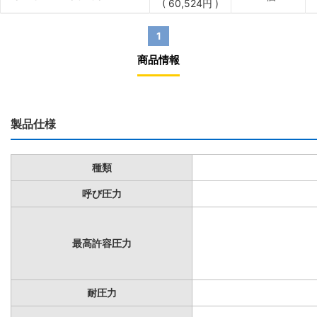
(
60,524
円
)
1
商品情報
製品仕様
種類
呼び圧力
最高許容圧力
耐圧力