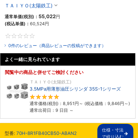
ＴＡＩＹＯ(太陽鉄工)
55,022
通常単価(税別)：
円
(税込単価)：
60,524
円
0
0件のレビュー（商品レビューの投稿ができます）
よく一緒に見られています
閲覧中の商品と併せてご検討ください
ＴＡＩＹＯ(太陽鉄工)
3.5MPa用薄形油圧シリンダ 35S-1シリーズ
5
通常価格(税別)：
8,951
円
～
(税込価格：
9,846
円
～)
通常出荷日：9 日目 ～
仕様・寸法

型番:
70H-8R1FB40CB50-ABAN2
で絞り込む