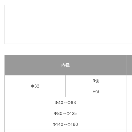
内径
R側
Φ32
H側
Φ40～Φ63
Φ80～Φ125
Φ140～Φ160