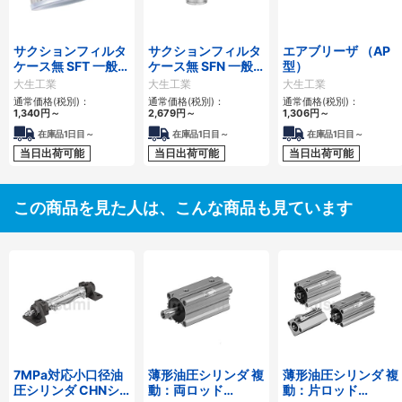
サクションフィルタ
サクションフィルタ
エアブリーザ （AP
ケース無 SFT 一般作
ケース無 SFN 一般
型）
動油用
作動油用
大生工業
大生工業
大生工業
通常価格(税別)：
通常価格(税別)：
通常価格(税別)：
1,340
円
～
2,679
円
～
1,306
円
～
在庫品1日目～
在庫品1日目～
在庫品1日目～
当日出荷可能
当日出荷可能
当日出荷可能
この商品を見た人は、こんな商品も見ています
7MPa対応小口径油
薄形油圧シリンダ 複
薄形油圧シリンダ 複
圧シリンダ CHNシ
動：両ロッド
動：片ロッド