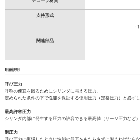
チューブ材質
支持形式
・
関連部品
用語説明
呼び圧力
呼称の便宜を図るためにシリンダに与える圧力。
定められた条件の下で性能を保証する使用圧力（定格圧力）と必ず
最高許容圧力
シリンダ内部に発生する圧力の許容できる最高値（サージ圧力など
耐圧力
呼び圧力に復帰したときに性能の低下をもたらさずに耐えねばなら