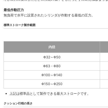
最低作動圧力
無負荷で水平に設置されたシリンダが作動する最低の圧力。
標準ストローク製作範囲
内径
Φ32～Φ50
Φ63・Φ80
Φ100～Φ140
Φ150～Φ250
上記は標準品として製作できる最大ストロークです。
クッション行程の長さ