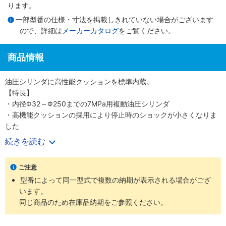
ります。
一部型番の仕様・寸法を掲載しきれていない場合がございます
ので、詳細は
メーカーカタログ
をご覧ください。
商品情報
油圧シリンダに高性能クッションを標準内蔵。
【特長】
・内径Φ32～Φ250までの7MPa用複動油圧シリンダ
・高機能クッションの採用により停止時のショックが小さくなりま
した
・クッションバルブの採用により、クッション調整が容易になりま
続きを読む
した
・クッションバルブは、安全対策として、抜け止め機構、およびゆ
ご注意
るみ止め用ロックナットを採用しました
型番によって同一型式で複数の納期が表示される場合がござ
・バリエーション豊富かつ保全性を良くした、小形スイッチを標準
います。
化しました
同じ商品のため在庫品納期をご参照ください。