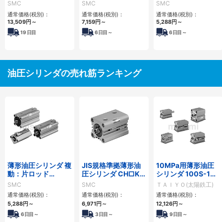
リーズ
CH□QWBシリーズ
CH□QBシリーズ
SMC
SMC
SMC
通常価格(税別)：
通常価格(税別)：
通常価格(税別)：
13,509
円
～
7,159
円
～
5,288
円
～
19
日目
6
日目～
6
日目～
油圧シリンダの売れ筋ランキング
薄形油圧シリンダ 複
JIS規格準拠薄形油
10MPa用薄形油圧
動：片ロッド
圧シリンダ CH□KD
シリンダ 100S-1シ
CH□QBシリーズ
シリーズ
リーズ
SMC
SMC
ＴＡＩＹＯ(太陽鉄工)
通常価格(税別)：
通常価格(税別)：
通常価格(税別)：
5,288
円
～
6,971
円
～
12,126
円
～
6日目～
3日目～
9日目～