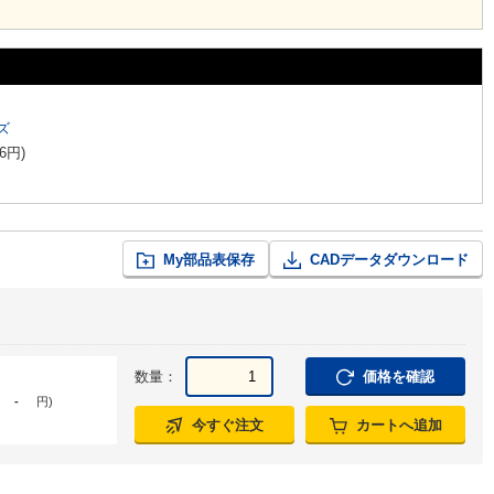
ズ
6
円
)
My部品表保存
CADデータダウンロード
数量：
価格を確認
-
円
)
今すぐ注文
カートへ追加