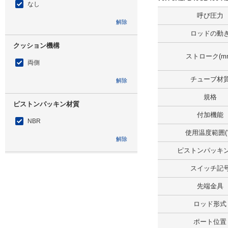
なし
呼び圧力
解除
ロッドの動
クッション機構
ストローク(m
両側
チューブ材
解除
規格
ピストンパッキン材質
付加機能
NBR
使用温度範囲(
解除
ピストンパッキ
仕様
スイッチ記
スイッチセット
先端金具
解除
ロッド形式
スイッチ記号
ポート位置