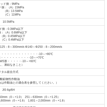
ッド側：9MPa
側：（A）15MPa
）13.5MPa
C）11MPa
10.5MPa
ド側：0.3MPa以下
：（A）0.6MPa以下
0.45MPa以下
）0.4MPa以下
125：8～300mm/s Φ140～Φ250：8～200mm/s
・・・・・・・・・・・・・-10～+80℃
・・・・・・・・・・-10～+70℃
・・・・・-10～+60℃
し、凍結なきこと）
メタル嵌合方式
般鉱物性作動油
合は作動油との適合表を参照してください。）
JIS 6g/6H
50mm（0～+1.0） 251～630mm（0～+1.25）
1,600mm（0～+1.6） 1,601～2,000mm（0～+1.8）