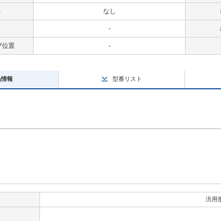
ト
なし
-
ブ位置
-
品情報
型番リスト
汎用