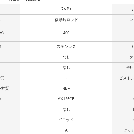
7MPa
き
複動片ロッド
シ
m)
400
質
ステンレス
なし
ク
なし
使用
℃)
-
ピストンス
ン材質
NBR
号
AX125CE
なし
Cロッド
A
クッ