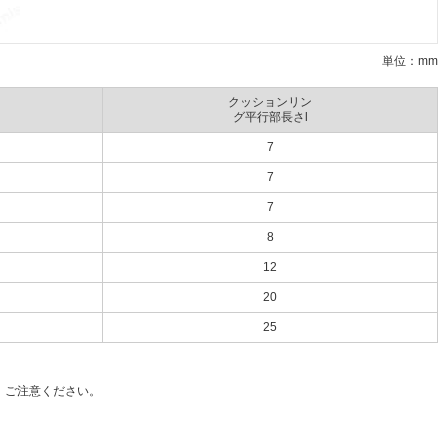
単位：mm
クッションリン
グ平行部長さl
7
7
7
8
12
20
25
、ご注意ください。