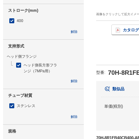
ストローク(mm)
画像をクリックして拡大イメ
400
カタログ
解除
支持形式
ヘッド側フランジ
ヘッド側長方形フラ
ンジ（7MPa用）
70H-8R1F
型番
:
解除
類似品
チューブ材質
ステンレス
単価(税別)
解除
規格
70H-8R1FB40CB40