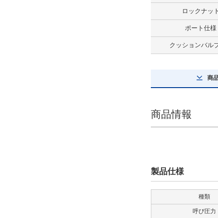
AX125CE
ロックナッ
解除
ポート仕様
クッションバル
スイッチ数量
2
商
解除
先端金具
商品情報
なし
解除
防塵カバー
製品仕様
なし
解除
種類
呼び圧力
ロッド形式