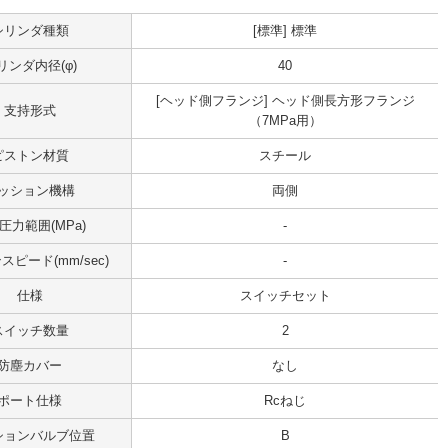
シリンダ種類
[標準] 標準
リンダ内径(φ)
40
[ヘッド側フランジ] ヘッド側長方形フランジ
支持形式
（7MPa用）
ピストン材質
スチール
ッション機構
両側
圧力範囲(MPa)
-
ピード(mm/sec)
-
仕様
スイッチセット
スイッチ数量
2
防塵カバー
なし
ポート仕様
Rcねじ
ションバルブ位置
B