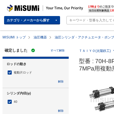
MISUMI | Your Time, Our Priority
17時まで
のご注文で
13
当日出荷対象商品
カテゴリ・メーカーから探す
MISUMI トップ
油圧機器
油圧シリンダ・アクチュエータ・ポン
確定しました
すべて解除
ＴＡＩＹＯ(太陽鉄工)
型番 : 70H-8
ロッドの動き
7MPa用複動
複動片ロッド
解除
シリンダ内径(φ)
40
解除