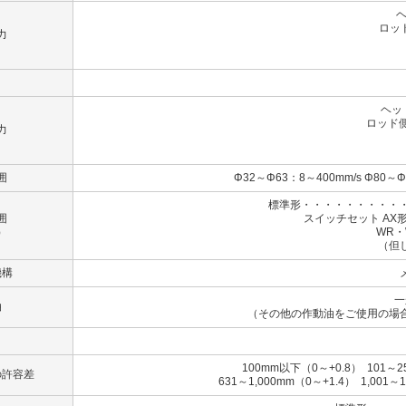
ヘ
ロッド
力
（B
（
ヘッ
ロッド側
力
（B）
（C
囲
Φ32～Φ63：8～400mm/s Φ80～Φ
標準形・・・・・・・・・・
囲
スイッチセット AX形
）
WR・WS形
（但
機構
一
油
（その他の作動油をご使用の場
100mm以下（0～+0.8） 101～2
の許容差
631～1,000mm（0～+1.4） 1,001～