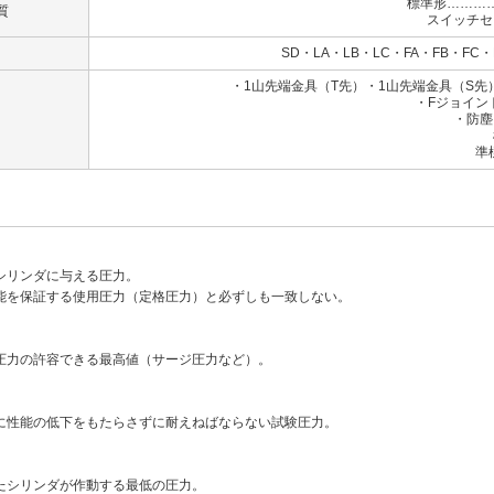
標準形………
質
スイッチセ
SD・LA・LB・LC・FA・FB・FC・
・1山先端金具（T先）・1山先端金具（S
・Fジョイン
・防塵
標準：ナ
準標準：クロ
シリンダに与える圧力。
能を保証する使用圧力（定格圧力）と必ずしも一致しない。
圧力の許容できる最高値（サージ圧力など）。
に性能の低下をもたらさずに耐えねばならない試験圧力。
たシリンダが作動する最低の圧力。