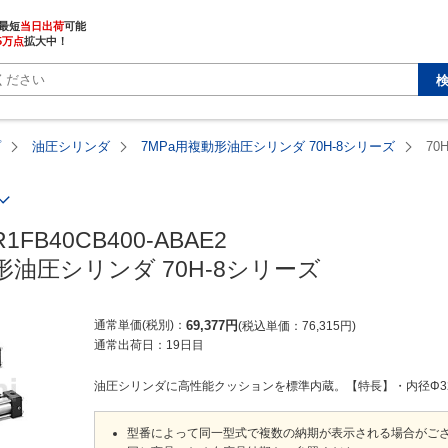
最短
当日出荷
5万点
拡大中！
プ
油圧シリンダ
7MPa用複動形油圧シリンダ 70H-8シリーズ
70
R1FB40CB400-ABAE2

形油圧シリンダ 70H-8シリーズ
通常単価(税別)
69,377
円
税込単価
76,315
円
通常出荷日：
19日目
油圧シリンダに高性能クッションを標準内蔵。【特長】・内径Φ32～Φ
型番によって同一型式で複数の納期が表示される場合がご