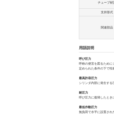
ロックナット
チューブ材
なし
支持形式
解除
関連部品
タイプ
70H-8R
用語説明
CAD
呼び圧力
2D
呼称の便宜を図るために
定められた条件の下で性
3D
最高許容圧力
シリンダ内部に発生する
出荷日
耐圧力
すべて
呼び圧力に復帰したとき
19日以内
最低作動圧力
無負荷で水平に設置され