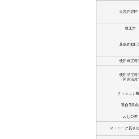
Cロッド
最高許容圧
解除
耐圧力
ポート仕様
最低作動圧
Rcねじ
解除
使用速度範
ポート位置
使用温度範
（周囲温度
A
解除
クッション
適合作動
クッションバルブ位置
ねじ公差
B
解除
ストローク長さ