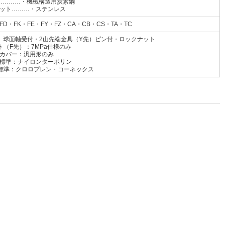
…………・機械構造用炭素鋼
ット………・ステンレス
FD・FK・FE・FY・FZ・CA・CB・CS・TA・TC
先）球面軸受付・2山先端金具（Y先）ピン付・ロックナット
ト（F先）：7MPa仕様のみ
カバー：汎用形のみ
イロンターポリン
ロプレン・コーネックス