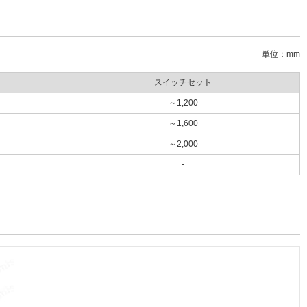
単位：mm
スイッチセット
～1,200
～1,600
～2,000
-