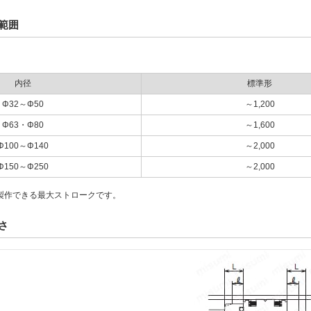
範囲
内径
標準形
Φ32～Φ50
～1,200
Φ63・Φ80
～1,600
Φ100～Φ140
～2,000
Φ150～Φ250
～2,000
製作できる最大ストロークです。
さ