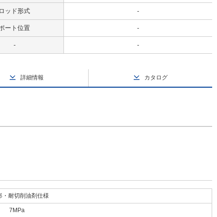
ロッド形式
-
ポート位置
-
-
-
詳細情報
カタログ
形・耐切削油剤仕様
7MPa