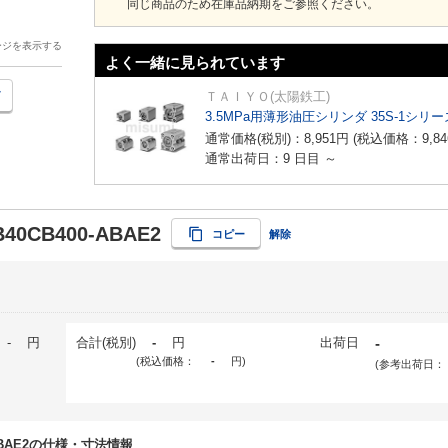
同じ商品のため在庫品納期をご参照ください。
ージを表示する
よく一緒に見られています
ＴＡＩＹＯ(太陽鉄工)
3.5MPa用薄形油圧シリンダ 35S-1シリー
通常価格(税別)：
8,951
円
(税込価格：
9,84
通常出荷日：9 日目 ～
B40CB400-ABAE2
コピー
解除
-
円
合計(税別)
-
円
出荷日
-
(税込価格：
-
円
)
(参考出荷日：
0-ABAE2の仕様・寸法情報