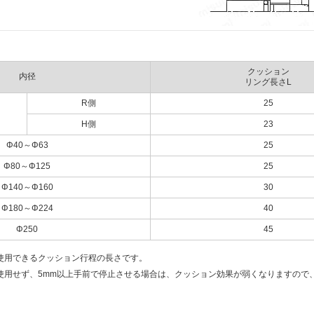
クッション
内径
リング長さL
R側
25
H側
23
Φ40～Φ63
25
Φ80～Φ125
25
Φ140～Φ160
30
Φ180～Φ224
40
Φ250
45
使用できるクッション行程の長さです。
使用せず、5mm以上手前で停止させる場合は、クッション効果が弱くなりますので