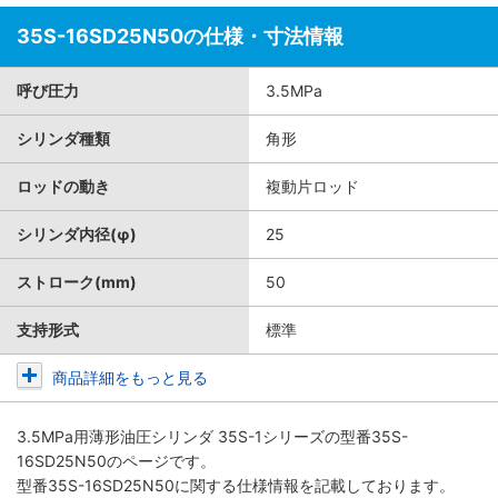
35S-16SD25N50の仕様・寸法情報
呼び圧力
3.5MPa
シリンダ種類
角形
ロッドの動き
複動片ロッド
シリンダ内径(φ)
25
ストローク(mm)
50
支持形式
標準
商品詳細をもっと見る
3.5MPa用薄形油圧シリンダ 35S-1シリーズ
の型番35S-
16SD25N50のページです。
型番35S-16SD25N50に関する仕様情報を記載しております。