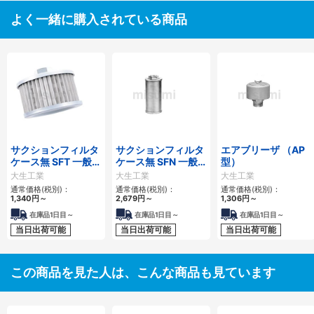
よく一緒に購入されている商品
サクションフィルタ
サクションフィルタ
エアブリーザ （AP
ケース無 SFT 一般作
ケース無 SFN 一般
型）
動油用
作動油用
大生工業
大生工業
大生工業
通常価格(税別)：
通常価格(税別)：
通常価格(税別)：
1,340
円
～
2,679
円
～
1,306
円
～
在庫品1日目～
在庫品1日目～
在庫品1日目～
当日出荷可能
当日出荷可能
当日出荷可能
この商品を見た人は、こんな商品も見ています