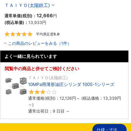
ＴＡＩＹＯ(太陽鉄工)
12,666
通常単価(税別)：
円
(税込単価)：
13,933
円
平均満足度
5.0
5
この商品のレビューをみる（1件）
よく一緒に見られています
閲覧中の商品と併せてご検討ください
ＴＡＩＹＯ(太陽鉄工)
10MPa用薄形油圧シリンダ 100S-1シリーズ
3
通常価格(税別)：
12,126
円
～
(税込価格：
13,339
円
～)
通常出荷日：9 日目 ～
仕様・寸法
