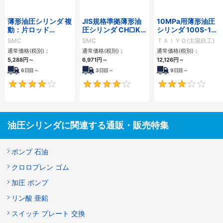
薄形油圧シリンダ 複
JIS規格準拠薄形油
10MPa用薄形油圧
動：片ロッド
圧シリンダ CH□KD
シリンダ 100S-1シ
CH□QBシリーズ
シリーズ
リーズ
SMC
SMC
ＴＡＩＹＯ(太陽鉄工)
通常価格(税別)：
通常価格(税別)：
通常価格(税別)：
5,288
円
～
6,971
円
～
12,126
円
～
6日目～
3日目～
9日目～
4
4
油圧シリンダに関連する通販・販売特集
ポンプ 石油
クロロプレン ゴム
加圧 ポンプ
リン酸 亜鉛
スイッチ プレート 交換