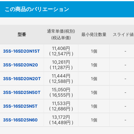
この商品のバリエーション
通常単価(税別)
型番
最小発注数量
スライド値
(税込単価)
11,406
円
35S-16SD20N15T
1個
-
(
12,547
円
)
10,261
円
35S-16SD20N20
1個
-
(
11,287
円
)
11,444
円
35S-16SD20N20T
1個
-
(
12,588
円
)
15,050
円
35S-16SD25N50T
1個
-
(
16,555
円
)
11,533
円
35S-16SD25N5T
1個
-
(
12,686
円
)
13,172
円
35S-16SD25N60
1個
-
(
14,489
円
)