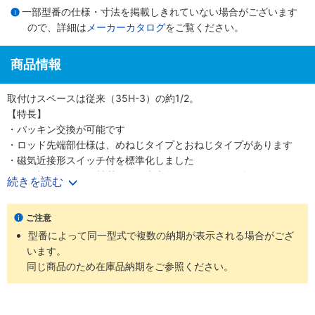
一部型番の仕様・寸法を掲載しきれていない場合がございます
ので、詳細は
メーカーカタログ
をご覧ください。
商品情報
取付けスペースは従来（35H-3）の約1/2。
【特長】
・パッキン交換が可能です
・ロッド先端部仕様は、めねじタイプとおねじタイプがあります
・磁気近接形スイッチ付を標準化しました
・摺動部のパッキン材質には、水素化ニトリルゴムを採用しました
続きを読む
・ピストンパッキンは、角リングを採用しました
ご注意
型番によって同一型式で複数の納期が表示される場合がござ
います。
同じ商品のため在庫品納期をご参照ください。