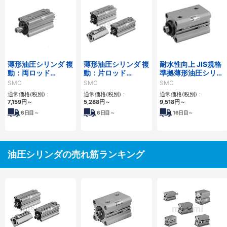
薄形油圧シリンダ 複
薄形油圧シリンダ 複
耐水性向上 JIS規格
動：両ロッド
動：片ロッド
準拠薄形油圧シリン
CH□QWBシリーズ
CH□QBシリーズ
ダ CH□KDシリーズ
SMC
SMC
SMC
通常価格(税別)：
通常価格(税別)：
通常価格(税別)：
7,159
円
～
5,288
円
～
9,518
円
～
6
日目～
6
日目～
16
日目～
油圧シリンダの売れ筋ランキング