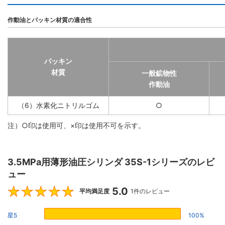
作動油とパッキン材質の適合性
パッキン
材質
一般鉱物性
作動油
（6）水素化ニトリルゴム
○
注）○印は使用可、×印は使用不可を示す。
3.5MPa用薄形油圧シリンダ 35S-1シリーズのレビ
ュー
5.0
5
平均満足度
1件のレビュー
星5
100%