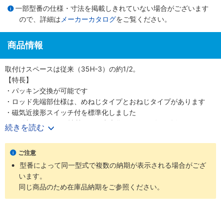
一部型番の仕様・寸法を掲載しきれていない場合がございます
ので、詳細は
メーカーカタログ
をご覧ください。
商品情報
取付けスペースは従来（35H-3）の約1/2。
【特長】
・パッキン交換が可能です
・ロッド先端部仕様は、めねじタイプとおねじタイプがあります
・磁気近接形スイッチ付を標準化しました
・摺動部のパッキン材質には、水素化ニトリルゴムを採用しました
続きを読む
・ピストンパッキンは、角リングを採用しました
ご注意
型番によって同一型式で複数の納期が表示される場合がござ
います。
同じ商品のため在庫品納期をご参照ください。