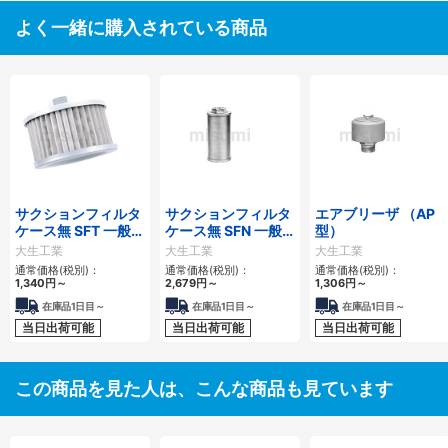
よく一緒に購入されている商品
サクションフィルタ
サクションフィルタ
エアブリーザ （AP
ケース無 SFT 一般作
ケース無 SFN 一般
型）
動油用
作動油用
大生工業
大生工業
大生工業
通常価格(税別)：
通常価格(税別)：
通常価格(税別)：
1,340
円
～
2,679
円
～
1,306
円
～
在庫品1日目～
在庫品1日目～
在庫品1日目～
当日出荷可能
当日出荷可能
当日出荷可能
この商品を見た人は、こんな商品も見ています