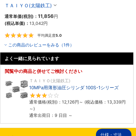
ＴＡＩＹＯ(太陽鉄工)
11,856
通常単価(税別)：
円
(税込単価)：
13,042
円
平均満足度
5.0
5
この商品のレビューをみる（1件）
よく一緒に見られています
閲覧中の商品と併せてご検討ください
ＴＡＩＹＯ(太陽鉄工)
10MPa用薄形油圧シリンダ 100S-1シリーズ
3
通常価格(税別)：
12,126
円
～
(税込価格：
13,339
円
～)
通常出荷日：9 日目 ～
仕様・寸法
