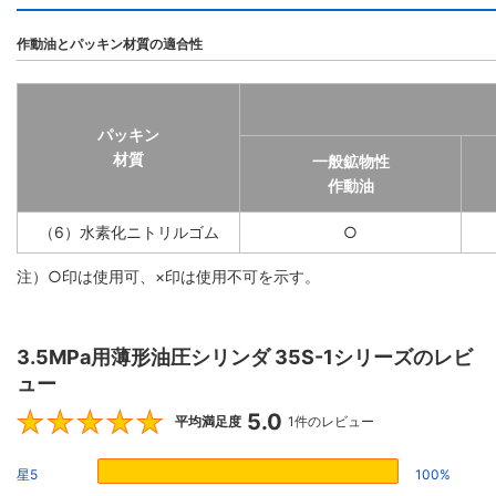
作動油とパッキン材質の適合性
パッキン
材質
一般鉱物性
作動油
（6）水素化ニトリルゴム
○
注）○印は使用可、×印は使用不可を示す。
3.5MPa用薄形油圧シリンダ 35S-1シリーズのレビ
ュー
5.0
5
平均満足度
1件のレビュー
星5
100%