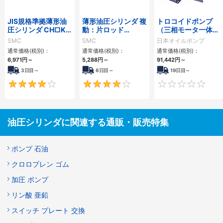
JIS規格準拠薄形油
薄形油圧シリンダ 複
トロコイドポンプ
圧シリンダ CH□KD
動：片ロッド
（三相モータ一体
シリーズ
CH□QBシリーズ
型） 2MY-Sフィル
SMC
SMC
日本オイルポンプ
ター
通常価格(税別)：
通常価格(税別)：
通常価格(税別)：
6,971
円
～
5,288
円
～
91,442
円
～
3日目～
6日目～
19日目～
4
4
油圧シリンダに関連する通販・販売特集
ポンプ 石油
クロロプレン ゴム
加圧 ポンプ
リン酸 亜鉛
スイッチ プレート 交換