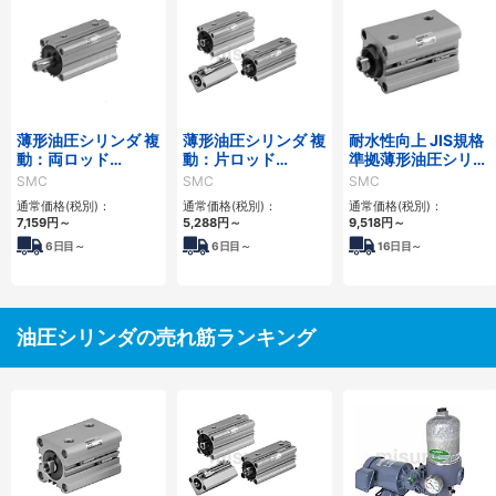
薄形油圧シリンダ 複
薄形油圧シリンダ 複
耐水性向上 JIS規格
動：両ロッド
動：片ロッド
準拠薄形油圧シリン
CH□QWBシリーズ
CH□QBシリーズ
ダ CH□KDシリーズ
SMC
SMC
SMC
通常価格(税別)：
通常価格(税別)：
通常価格(税別)：
7,159
円
～
5,288
円
～
9,518
円
～
6
日目～
6
日目～
16
日目～
油圧シリンダの売れ筋ランキング