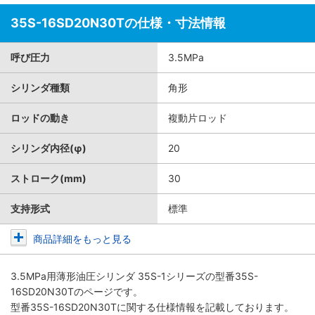
35S-16SD20N30Tの仕様・寸法情報
呼び圧力
3.5MPa
シリンダ種類
角形
ロッドの動き
複動片ロッド
シリンダ内径(φ)
20
ストローク(mm)
30
支持形式
標準
商品詳細をもっと見る
3.5MPa用薄形油圧シリンダ 35S-1シリーズ
の型番35S-
16SD20N30Tのページです。
型番35S-16SD20N30Tに関する仕様情報を記載しております。