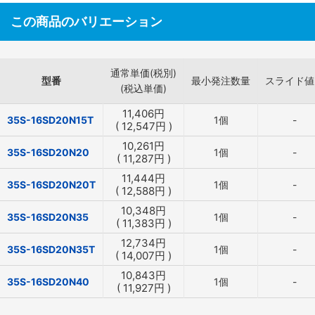
この商品のバリエーション
通常単価(税別)
型番
最小発注数量
スライド値
(税込単価)
11,406
円
35S-16SD20N15T
1個
-
(
12,547
円
)
10,261
円
35S-16SD20N20
1個
-
(
11,287
円
)
11,444
円
35S-16SD20N20T
1個
-
(
12,588
円
)
10,348
円
35S-16SD20N35
1個
-
(
11,383
円
)
12,734
円
35S-16SD20N35T
1個
-
(
14,007
円
)
10,843
円
35S-16SD20N40
1個
-
(
11,927
円
)