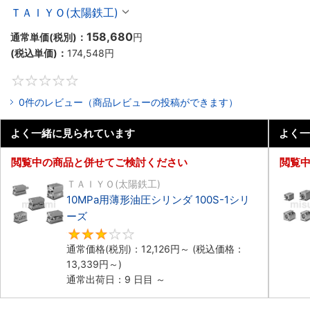
ＴＡＩＹＯ(太陽鉄工)
158,680
通常単価(税別)：
円
(税込単価)：
174,548
円
0
0件のレビュー（商品レビューの投稿ができます）
よく一緒に見られています
よく一
閲覧中の商品と併せてご検討ください
閲覧
ＴＡＩＹＯ(太陽鉄工)
10MPa用薄形油圧シリンダ 100S-1シリ
ーズ
3
通常価格(税別)：
12,126
円
～
(税込価格：
13,339
円
～)
通常出荷日：9 日目 ～