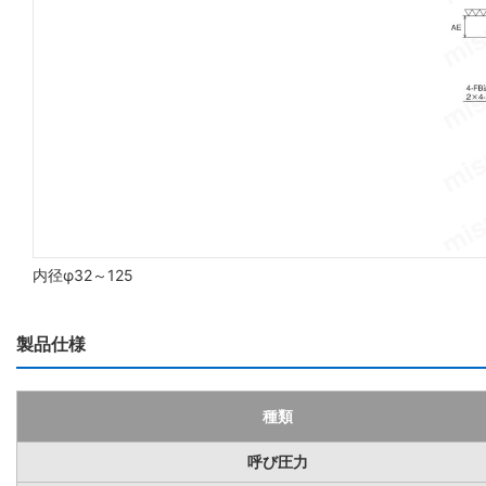
内径φ32～125
製品仕様
種類
呼び圧力