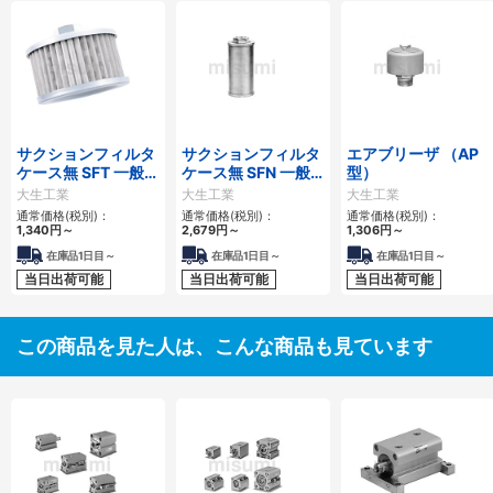
サクションフィルタ
サクションフィルタ
エアブリーザ （AP
ケース無 SFT 一般作
ケース無 SFN 一般
型）
動油用
作動油用
大生工業
大生工業
大生工業
通常価格(税別)：
通常価格(税別)：
通常価格(税別)：
1,340
円
～
2,679
円
～
1,306
円
～
在庫品1日目～
在庫品1日目～
在庫品1日目～
当日出荷可能
当日出荷可能
当日出荷可能
この商品を見た人は、こんな商品も見ています