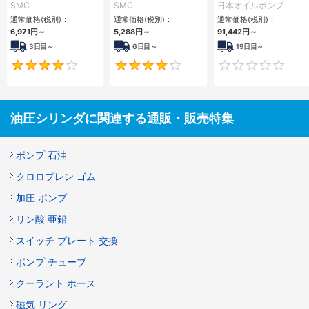
シリーズ
CH□QBシリーズ
型） 2MY-Sフィル
SMC
SMC
日本オイルポンプ
ター
通常価格(税別)：
通常価格(税別)：
通常価格(税別)：
6,971
円
～
5,288
円
～
91,442
円
～
3日目～
6日目～
19日目～
4
4
油圧シリンダに関連する通販・販売特集
ポンプ 石油
クロロプレン ゴム
加圧 ポンプ
リン酸 亜鉛
スイッチ プレート 交換
ポンプ チューブ
クーラント ホース
磁気 リング