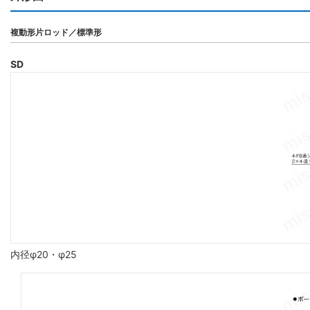
複動形片ロッド／標準形
SD
内径φ20・φ25