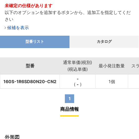
未確定の仕様があります
以下のオプションを追加するボタンから、追加工を指定してくだ
さい
候補を表示
型番リスト
カタログ
通常単価(税別)
型番
最小発注数量
ス
(税込単価)
-
160S-1R6SD80N20-CN2
1個
(
-
)
1
商品情報
外形図