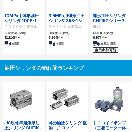
10MPa用薄形油圧
3.5MPa用薄形油圧
薄形油圧シリンダ
シリンダ 100S-1シ
シリンダ 35S-1シリ
CH□KGシリーズ
リーズ
ーズ
ＴＡＩＹＯ(太陽鉄工)
ＴＡＩＹＯ(太陽鉄工)
SMC
通常価格(税別)：
通常価格(税別)：
通常価格(税別)：
12,126
円
～
8,951
円
～
6,971
円
～
9
日目～
9
日目～
在庫品1日目～
当日出荷可能
油圧シリンダの売れ筋ランキング
JIS規格準拠薄形油
薄形油圧シリンダ 複
トロコイドポンプ
圧シリンダ CH□KD
動：片ロッド
（三相モータ一体