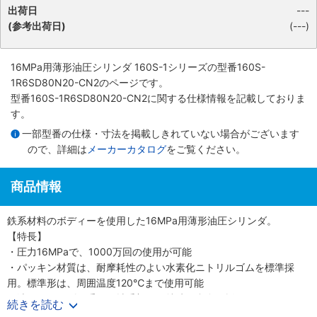
出荷日
---
(参考出荷日)
(---)
16MPa用薄形油圧シリンダ 160S-1シリーズ
の型番160S-
1R6SD80N20-CN2のページです。
型番160S-1R6SD80N20-CN2に関する仕様情報を記載しておりま
す。
一部型番の仕様・寸法を掲載しきれていない場合がございます
ので、詳細は
メーカーカタログ
をご覧ください。
商品情報
鉄系材料のボディーを使用した16MPa用薄形油圧シリンダ。
【特長】
・圧力16MPaで、1000万回の使用が可能
・パッキン材質は、耐摩耗性のよい水素化ニトリルゴムを標準採
用。標準形は、周囲温度120℃まで使用可能
・油圧シリンダで重要な軸受部には特殊銅合金を採用
続きを読む
・スイッチの取付はスライド方式で任意の位置設定が可能