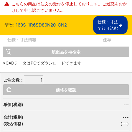
こちらの商品は注文の受付を停止しております。ご迷惑をおか
けして申し訳ございません。
仕様・寸法

型番:
160S-1R6SD80N20-CN2
で絞り込む
仕様・寸法情報
保存
類似品を再検索
※CADデータはPCでダウンロードできます
ご注文数：
価格を確認
単価(税別)
---
合計(税別)
---
(税込価格)
(
---
)