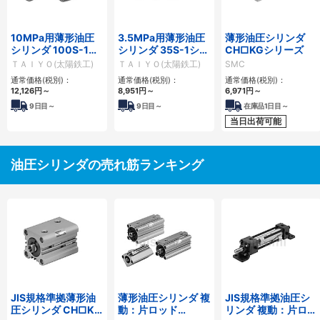
10MPa用薄形油圧
3.5MPa用薄形油圧
薄形油圧シリンダ
シリンダ 100S-1シ
シリンダ 35S-1シリ
CH□KGシリーズ
リーズ
ーズ
ＴＡＩＹＯ(太陽鉄工)
ＴＡＩＹＯ(太陽鉄工)
SMC
通常価格(税別)：
通常価格(税別)：
通常価格(税別)：
12,126
円
～
8,951
円
～
6,971
円
～
9
日目～
9
日目～
在庫品1日目～
当日出荷可能
油圧シリンダの売れ筋ランキング
JIS規格準拠薄形油
薄形油圧シリンダ 複
JIS規格準拠油圧シ
圧シリンダ CH□KD
動：片ロッド
リンダ 複動：片ロッ