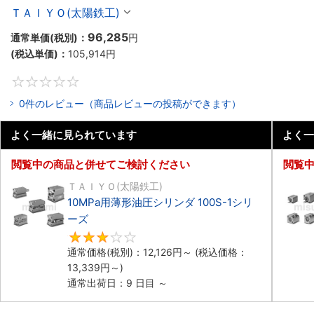
ＴＡＩＹＯ(太陽鉄工)
96,285
通常単価(税別)：
円
(税込単価)：
105,914
円
0
0件のレビュー（商品レビューの投稿ができます）
よく一緒に見られています
よく一
閲覧中の商品と併せてご検討ください
閲覧
ＴＡＩＹＯ(太陽鉄工)
10MPa用薄形油圧シリンダ 100S-1シリ
ーズ
3
通常価格(税別)：
12,126
円
～
(税込価格：
13,339
円
～)
通常出荷日：9 日目 ～