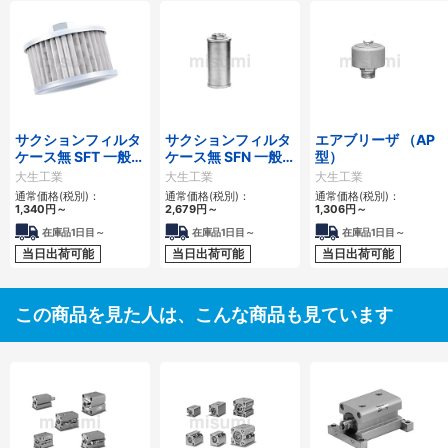
サクションフィルタ
サクションフィルタ
エアブリーザ （AP
ケース無 SFT 一般作
ケース無 SFN 一般
型）
動油用
作動油用
大生工業
大生工業
大生工業
通常価格(税別)：
通常価格(税別)：
通常価格(税別)：
1,340
円
～
2,679
円
～
1,306
円
～
在庫品1日目～
在庫品1日目～
在庫品1日目～
当日出荷可能
当日出荷可能
当日出荷可能
この商品を見た人は、こんな商品も見ています