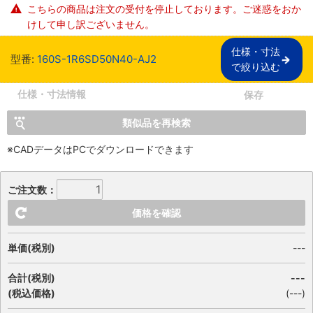
こちらの商品は注文の受付を停止しております。ご迷惑をおか
けして申し訳ございません。
仕様・寸法

型番:
160S-1R6SD50N40-AJ2
で絞り込む
仕様・寸法情報
保存
類似品を再検索
※CADデータはPCでダウンロードできます
ご注文数：
価格を確認
単価(税別)
---
合計(税別)
---
(税込価格)
(
---
)