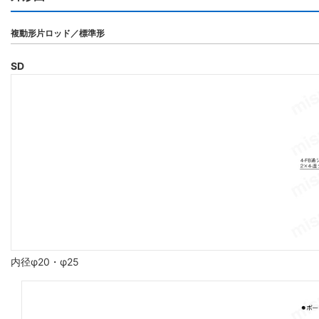
複動形片ロッド／標準形
SD
内径φ20・φ25