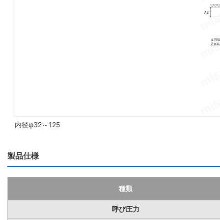
内径φ32～125
製品仕様
種類
呼び圧力