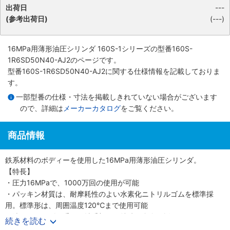
出荷日
---
(参考出荷日)
(---)
16MPa用薄形油圧シリンダ 160S-1シリーズ
の型番160S-
1R6SD50N40-AJ2のページです。
型番160S-1R6SD50N40-AJ2に関する仕様情報を記載しておりま
す。
一部型番の仕様・寸法を掲載しきれていない場合がございます
ので、詳細は
メーカーカタログ
をご覧ください。
商品情報
鉄系材料のボディーを使用した16MPa用薄形油圧シリンダ。
【特長】
・圧力16MPaで、1000万回の使用が可能
・パッキン材質は、耐摩耗性のよい水素化ニトリルゴムを標準採
用。標準形は、周囲温度120℃まで使用可能
・油圧シリンダで重要な軸受部には特殊銅合金を採用
続きを読む
・スイッチの取付はスライド方式で任意の位置設定が可能