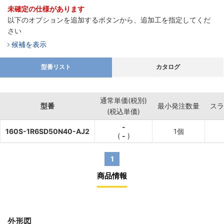
未確定の仕様があります
以下のオプションを追加するボタンから、追加工を指定してくだ
さい
候補を表示
型番リスト
カタログ
通常単価(税別)
型番
最小発注数量
スラ
(税込単価)
-
160S-1R6SD50N40-AJ2
1個
(
-
)
1
商品情報
外形図