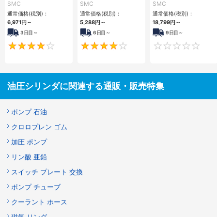
シリーズ
CH□QBシリーズ
ド CH2E・CH2F・
SMC
SMC
SMC
CH2G・CH2Hシリ
通常価格(税別)：
通常価格(税別)：
通常価格(税別)：
ーズ
6,971
円
～
5,288
円
～
18,799
円
～
3日目～
6日目～
9日目～
4
4
油圧シリンダに関連する通販・販売特集
ポンプ 石油
クロロプレン ゴム
加圧 ポンプ
リン酸 亜鉛
スイッチ プレート 交換
ポンプ チューブ
クーラント ホース
磁気 リング