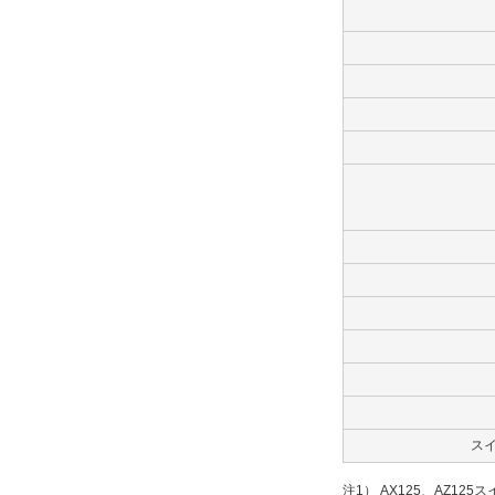
ス
注1） AX125、AZ12