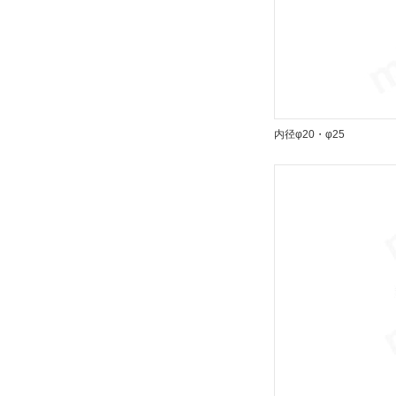
内径φ20・φ25