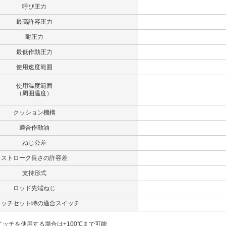
呼び圧力
最高許容圧力
耐圧力
最低作動圧力
使用速度範囲
使用温度範囲
（周囲温度）
クッション機構
適合作動油
ねじ公差
ストローク長さの許容差
支持形式
ロッド先端ねじ
イッチセット時の適合スイッチ
5スイッチを使用する場合は+100℃まで可能