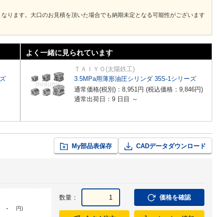
となります。大口のお見積を頂いた場合でも納期未定となる可能性がございます
よく一緒に見られています
ＴＡＩＹＯ(太陽鉄工)
ーズ
3.5MPa用薄形油圧シリンダ 35S-1シリーズ
通常価格(税別)：
8,951
円
(税込価格：
9,846
円
)
通常出荷日：9 日目 ～
My部品表保存
CADデータダウンロード
数量：
価格を確認
-
円
)