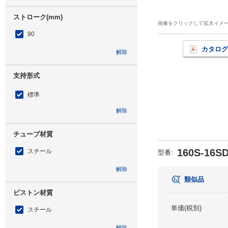
ストローク(mm)
画像をクリックして拡大イメ
90
カタログ
解除
支持形式
標準
解除
チューブ材質
160S-16S
スチール
型番
:
解除
類似品
ピストン材質
単価(税別)
スチール
解除