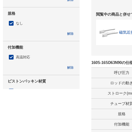
規格
閲覧中の商品と併せ
なし
磁気近
解除
付加機能
高温対応
160S-16SD63N90
解除
呼び圧力
ピストンパッキン材質
ロッドの動
H-NBR
ストローク(m
解除
チューブ材
規格
仕様
付加機能
標準形