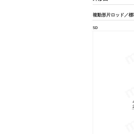
解除
複動形片ロッド／標
タイプ
SD
160S-1
CAD
2D
3D
出荷日
すべて
11日以内