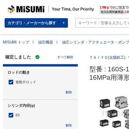
MISUMI | Your Time, Our Priority
17時まで
のご注文で
13
当日出荷対象商品
カテゴリ・メーカーから探す
MISUMI トップ
油圧機器
油圧シリンダ・アクチュエータ・ポン
確定しました
すべて解除
ＴＡＩＹＯ(太陽鉄工)
型番 : 160S-
ロッドの動き
16MPa用薄
複動片ロッド
解除
シリンダ内径(φ)
63
解除