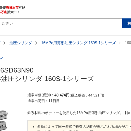
最短
当日出荷
5万点
拡大中！
プ
油圧シリンダ
16MPa用薄形油圧シリンダ 160S-1シリーズ
16
16SD63N90

形油圧シリンダ 160S-1シリーズ
通常単価(税別)
40,474
円
税込単価
44,521
円
通常出荷日：
11日目
鉄系材料のボディーを使用した16MPa用薄形油圧シリンダ。【特長】・
型番によって同一型式で複数の納期が表示される場合がご