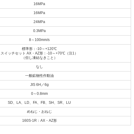
16MPa
16MPa
24MPa
0.3MPa
8～100mm/s
標準形：-10～+120℃
スイッチセット AX・AZ形：-10～+70℃（注1）
（但し凍結なきこと）
なし
一般鉱物性作動油
JIS 6H／6g
0～0.8mm
SD、LA、LD、FA、FB、SH、SR、LU
めねじ・おねじ
160S-1R：AX・AZ形