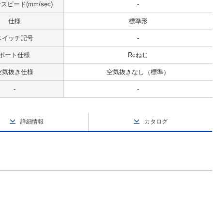
ピード(mm/sec)
-
仕様
標準形
スイッチ記号
-
ポート仕様
Rcねじ
空気抜き仕様
空気抜きなし（標準）
-
-
詳細情報
カタログ