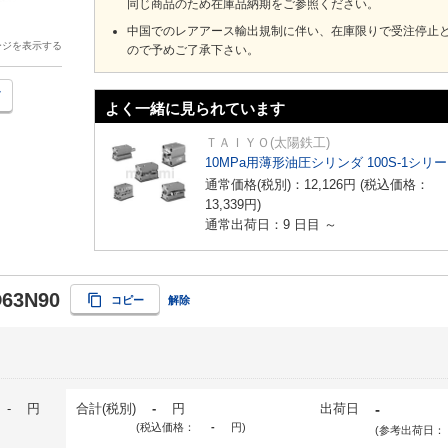
同じ商品のため在庫品納期をご参照ください。
中国でのレアアース輸出規制に伴い、在庫限りで受注停止
ージを表示する
ので予めご了承下さい。
よく一緒に見られています
ＴＡＩＹＯ(太陽鉄工)
10MPa用薄形油圧シリンダ 100S-1シリ
通常価格(税別)：
12,126
円
(税込価格：
13,339
円
)
通常出荷日：9 日目 ～
D63N90
コピー
解除
-
円
合計(税別)
-
円
出荷日
-
(税込価格：
-
円
)
(参考出荷日：