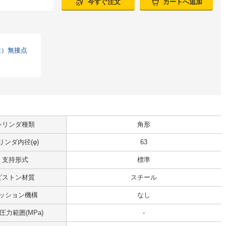
今すぐ注文
カートへ追加
様）無接点
シリンダ種類
角形
リンダ内径(φ)
63
支持形式
標準
ピストン材質
スチール
ッション機構
なし
圧力範囲(MPa)
-