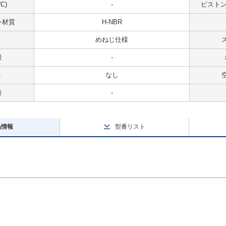
℃)
-
ピストンス
ン材質
H-NBR
めねじ仕様
量
-
ト
なし
号
-
品情報
型番リスト