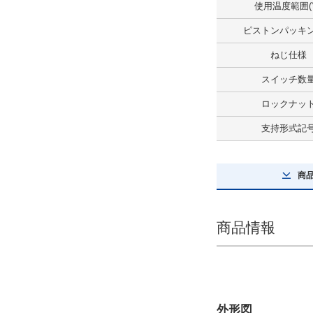
使用温度範囲(
解除
ピストンパッキ
ねじ仕様
ねじ仕様
めねじ仕様
スイッチ数
解除
ロックナッ
ポート仕様
支持形式記
Rcねじ
解除
商
ロックナット
なし
商品情報
解除
空気抜き仕様
空気抜きなし（標準）
外形図