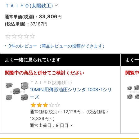
ＴＡＩＹＯ(太陽鉄工)
33,806
通常単価(税別)：
円
(税込単価)：
37,187
円
0
0件のレビュー（商品レビューの投稿ができます）
よく一緒に見られています
よく一
閲覧中の商品と併せてご検討ください
閲覧
ＴＡＩＹＯ(太陽鉄工)
10MPa用薄形油圧シリンダ 100S-1シリ
ーズ
3
通常価格(税別)：
12,126
円
～
(税込価格：
13,339
円
～)
通常出荷日：9 日目 ～