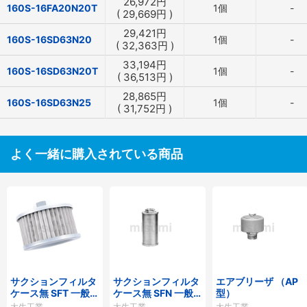
26,972
円
160S-16FA20N20T
1個
-
(
29,669
円
)
29,421
円
160S-16SD63N20
1個
-
(
32,363
円
)
33,194
円
160S-16SD63N20T
1個
-
(
36,513
円
)
28,865
円
160S-16SD63N25
1個
-
(
31,752
円
)
よく一緒に購入されている商品
サクションフィルタ
サクションフィルタ
エアブリーザ （AP
ケース無 SFT 一般作
ケース無 SFN 一般
型）
動油用
作動油用
大生工業
大生工業
大生工業