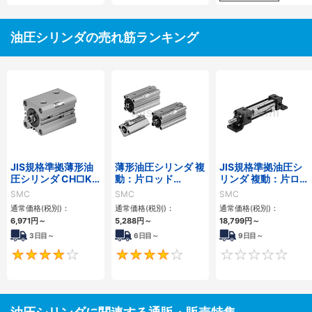
油圧シリンダの売れ筋ランキング
JIS規格準拠薄形油
薄形油圧シリンダ 複
JIS規格準拠油圧シ
圧シリンダ CH□KD
動：片ロッド
リンダ 複動：片ロッ
シリーズ
CH□QBシリーズ
ド CH2E・CH2F・
SMC
SMC
SMC
CH2G・CH2Hシリ
通常価格(税別)：
通常価格(税別)：
通常価格(税別)：
ーズ
6,971
円
～
5,288
円
～
18,799
円
～
3日目～
6日目～
9日目～
4
4