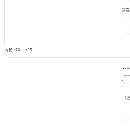
内径φ20・φ25