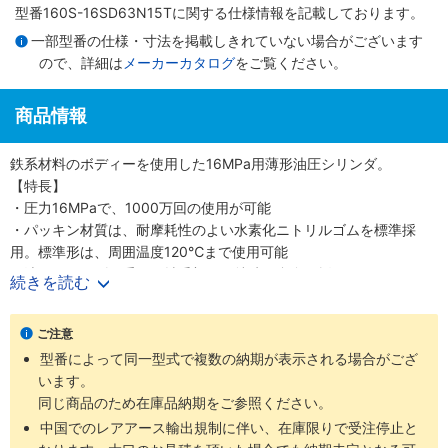
型番160S-16SD63N15Tに関する仕様情報を記載しております。
一部型番の仕様・寸法を掲載しきれていない場合がございます
ので、詳細は
メーカーカタログ
をご覧ください。
商品情報
鉄系材料のボディーを使用した16MPa用薄形油圧シリンダ。
【特長】
・圧力16MPaで、1000万回の使用が可能
・パッキン材質は、耐摩耗性のよい水素化ニトリルゴムを標準採
用。標準形は、周囲温度120℃まで使用可能
・油圧シリンダで重要な軸受部には特殊銅合金を採用
続きを読む
・スイッチの取付はスライド方式で任意の位置設定が可能
ご注意
型番によって同一型式で複数の納期が表示される場合がござ
います。
同じ商品のため在庫品納期をご参照ください。
中国でのレアアース輸出規制に伴い、在庫限りで受注停止と