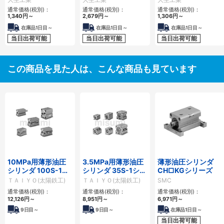
通常価格(税別)：
通常価格(税別)：
通常価格(税別)：
1,340
円
～
2,679
円
～
1,306
円
～
在庫品1日目～
在庫品1日目～
在庫品1日目～
当日出荷可能
当日出荷可能
当日出荷可能
この商品を見た人は、こんな商品も見ています
10MPa用薄形油圧
3.5MPa用薄形油圧
薄形油圧シリンダ
シリンダ 100S-1シ
シリンダ 35S-1シリ
CH□KGシリーズ
リーズ
ーズ
ＴＡＩＹＯ(太陽鉄工)
ＴＡＩＹＯ(太陽鉄工)
SMC
通常価格(税別)：
通常価格(税別)：
通常価格(税別)：
12,126
円
～
8,951
円
～
6,971
円
～
9
日目～
9
日目～
在庫品1日目～
当日出荷可能