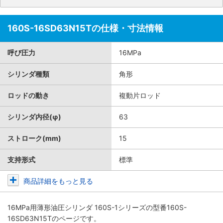
160S-16SD63N15Tの仕様・寸法情報
呼び圧力
16MPa
シリンダ種類
角形
ロッドの動き
複動片ロッド
シリンダ内径(φ)
63
ストローク(mm)
15
支持形式
標準
商品詳細をもっと見る
16MPa用薄形油圧シリンダ 160S-1シリーズ
の型番160S-
16SD63N15Tのページです。