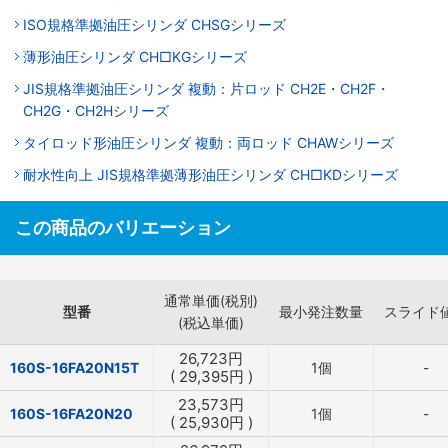
ISO規格準拠油圧シリンダ CHSGシリーズ
薄形油圧シリンダ CH□KGシリーズ
JIS規格準拠油圧シリンダ 複動：片ロッド CH2E・CH2F・
CH2G・CH2Hシリーズ
タイロッド形油圧シリンダ 複動：両ロッド CHAWシリーズ
耐水性向上 JIS規格準拠薄形油圧シリンダ CH□KDシリーズ
この商品のバリエーション
通常単価(税別)
型番
最小発注数量
スライド
(税込単価)
26,723
円
160S-16FA20N15T
1個
-
(
29,395
円
)
23,573
円
160S-16FA20N20
1個
-
(
25,930
円
)