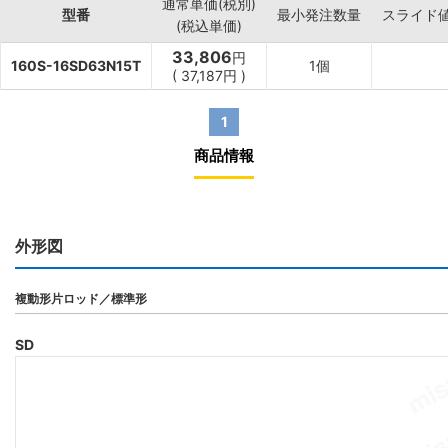
通常単価(税別)
型番
最小発注数量
スライド
(税込単価)
33,806
円
160S-16SD63N15T
1個
(
37,187
円
)
1
商品情報
外形図
複動形片ロッド／標準形
SD