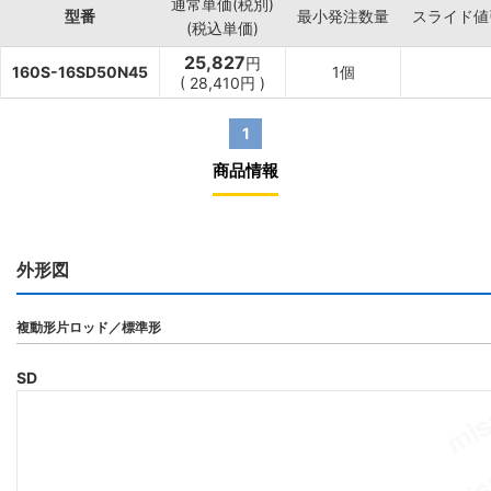
通常単価(税別)
型番
最小発注数量
スライド値
(税込単価)
25,827
円
160S-16SD50N45
1個
(
28,410
円
)
1
商品情報
外形図
複動形片ロッド／標準形
SD