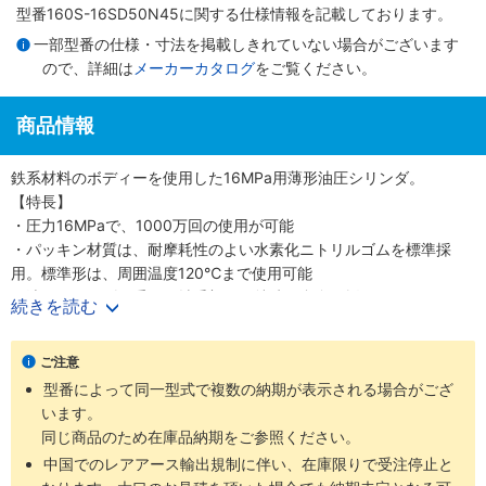
型番160S-16SD50N45に関する仕様情報を記載しております。
一部型番の仕様・寸法を掲載しきれていない場合がございます
ので、詳細は
メーカーカタログ
をご覧ください。
商品情報
鉄系材料のボディーを使用した16MPa用薄形油圧シリンダ。
【特長】
・圧力16MPaで、1000万回の使用が可能
・パッキン材質は、耐摩耗性のよい水素化ニトリルゴムを標準採
用。標準形は、周囲温度120℃まで使用可能
・油圧シリンダで重要な軸受部には特殊銅合金を採用
続きを読む
・スイッチの取付はスライド方式で任意の位置設定が可能
ご注意
型番によって同一型式で複数の納期が表示される場合がござ
います。
同じ商品のため在庫品納期をご参照ください。
中国でのレアアース輸出規制に伴い、在庫限りで受注停止と