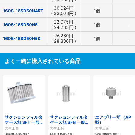
30,024
円
160S-16SD50N45T
1個
-
(
33,026
円
)
22,075
円
160S-16SD50N5
1個
-
(
24,283
円
)
26,260
円
160S-16SD50N50
1個
-
(
28,886
円
)
よく一緒に購入されている商品
サクションフィルタ
サクションフィルタ
エアブリーザ （AP
ケース無 SFT 一般作
ケース無 SFN 一般
型）
動油用
作動油用
大生工業
大生工業
大生工業
通常価格(税別)：
通常価格(税別)：
通常価格(税別)：