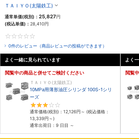
ＴＡＩＹＯ(太陽鉄工)
25,827
通常単価(税別)：
円
(税込単価)：
28,410
円
0
0件のレビュー（商品レビューの投稿ができます）
よく一緒に見られています
よく一
閲覧中の商品と併せてご検討ください
閲覧
ＴＡＩＹＯ(太陽鉄工)
10MPa用薄形油圧シリンダ 100S-1シリ
ーズ
3
通常価格(税別)：
12,126
円
～
(税込価格：
13,339
円
～)
通常出荷日：9 日目 ～