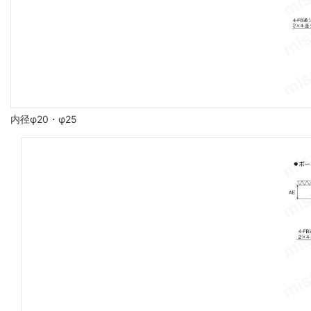
内径φ20・φ25