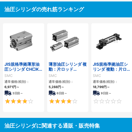
油圧シリンダの売れ筋ランキング
JIS規格準拠薄形油
薄形油圧シリンダ 複
JIS規格準拠油圧シ
圧シリンダ CH□KD
動：片ロッド
リンダ 複動：片ロッ
シリーズ
CH□QBシリーズ
ド CH2E・CH2F・
SMC
SMC
SMC
CH2G・CH2Hシリ
通常価格(税別)：
通常価格(税別)：
通常価格(税別)：
ーズ
6,971
円
～
5,288
円
～
18,799
円
～
3日目～
6日目～
9日目～
4
4
油圧シリンダに関連する通販・販売特集