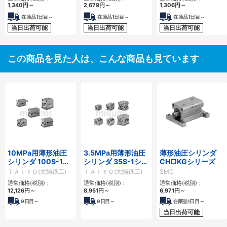
1,340
円
～
2,679
円
～
1,306
円
～
在庫品1日目～
在庫品1日目～
在庫品1日目～
当日出荷可能
当日出荷可能
当日出荷可能
この商品を見た人は、こんな商品も見ています
10MPa用薄形油圧
3.5MPa用薄形油圧
薄形油圧シリンダ
シリンダ 100S-1シ
シリンダ 35S-1シリ
CH□KGシリーズ
リーズ
ーズ
ＴＡＩＹＯ(太陽鉄工)
ＴＡＩＹＯ(太陽鉄工)
SMC
通常価格(税別)：
通常価格(税別)：
通常価格(税別)：
12,126
円
～
8,951
円
～
6,971
円
～
9
日目～
9
日目～
在庫品1日目～
当日出荷可能