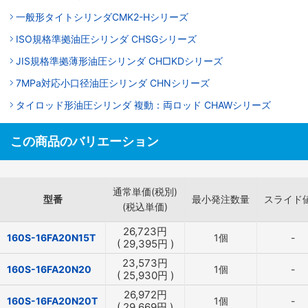
一般形タイトシリンダCMK2-Hシリーズ
ISO規格準拠油圧シリンダ CHSGシリーズ
JIS規格準拠薄形油圧シリンダ CH□KDシリーズ
7MPa対応小口径油圧シリンダ CHNシリーズ
タイロッド形油圧シリンダ 複動：両ロッド CHAWシリーズ
この商品のバリエーション
通常単価(税別)
型番
最小発注数量
スライド
(税込単価)
26,723
円
160S-16FA20N15T
1個
-
(
29,395
円
)
23,573
円
160S-16FA20N20
1個
-
(
25,930
円
)
26,972
円
160S-16FA20N20T
1個
-
(
29,669
円
)