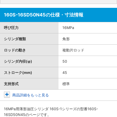
160S-16SD50N45の仕様・寸法情報
呼び圧力
16MPa
シリンダ種類
角形
ロッドの動き
複動片ロッド
シリンダ内径(φ)
50
ストローク(mm)
45
支持形式
標準
商品詳細をもっと見る
16MPa用薄形油圧シリンダ 160S-1シリーズ
の型番160S-
16SD50N45のページです。