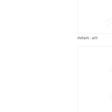
内径φ20・φ25