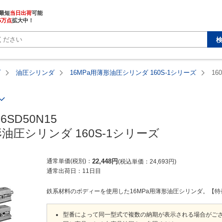
最短
当日出荷
5万点
拡大中！
プ
油圧シリンダ
16MPa用薄形油圧シリンダ 160S-1シリーズ
16
16SD50N15

形油圧シリンダ 160S-1シリーズ
通常単価(税別)
22,448
円
税込単価
24,693
円
通常出荷日：
11日目
鉄系材料のボディーを使用した16MPa用薄形油圧シリンダ。【特長】・
型番によって同一型式で複数の納期が表示される場合がご