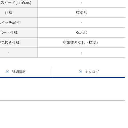
ピード(mm/sec)
-
仕様
標準形
スイッチ記号
-
ポート仕様
Rcねじ
空気抜き仕様
空気抜きなし（標準）
-
-
詳細情報
カタログ