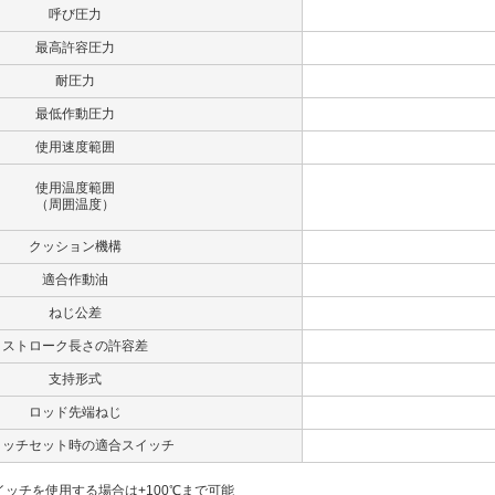
呼び圧力
最高許容圧力
耐圧力
最低作動圧力
使用速度範囲
使用温度範囲
（周囲温度）
クッション機構
適合作動油
ねじ公差
ストローク長さの許容差
支持形式
ロッド先端ねじ
イッチセット時の適合スイッチ
5スイッチを使用する場合は+100℃まで可能