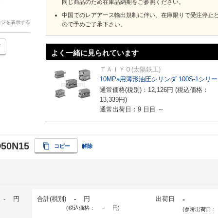
同じ商品のため在庫品納期をご参照ください。
中国でのレアアース輸出規制に伴い、在庫限りで受注停止
ージを表示する
ので予めご了承下さい。
よく一緒に見られています
ＴＡＩＹＯ(太陽鉄工)
10MPa用薄形油圧シリンダ 100S-1シリ
通常価格(税別)：
12,126
円
(税込価格：
13,339
円
)
通常出荷日：9 日目 ～
D50N15
コピー
解除
-
円
合計(税別)
-
円
出荷日
-
(税込価格：
-
円
)
(参考出荷日：