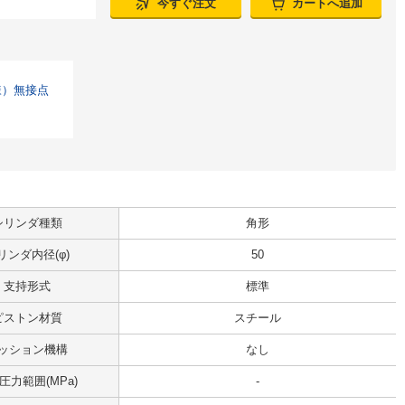
今すぐ注文
カートへ追加
様）無接点
シリンダ種類
角形
リンダ内径(φ)
50
支持形式
標準
ピストン材質
スチール
ッション機構
なし
圧力範囲(MPa)
-