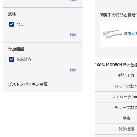
規格
閲覧中の商品と併せ
なし
磁気近
解除
付加機能
高温対応
160S-16SD50N15
解除
呼び圧力
ピストンパッキン材質
ロッドの動
H-NBR
ストローク(m
解除
チューブ材
規格
仕様
付加機能
標準形