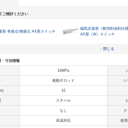
てご検討ください
磁気近接形（耐切削油剤仕
接形 有接点/無接点 AX形スイッチ
AX形（W）スイッチ
－閉じる
の仕様・寸法情報
16MPa
き
複動片ロッド
シ
m)
15
質
スチール
なし
ク
高温対応
使用