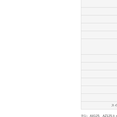
ス
注1） AX125、AZ12