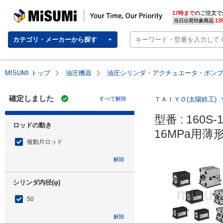
MISUMI | Your Time, Our Priority
17時まで
のご注文で
13
当日出荷対象商品
カテゴリ・メーカーから探す
MISUMI トップ
油圧機器
油圧シリンダ・アクチュエータ・ポン
確定しました
すべて解除
ＴＡＩＹＯ(太陽鉄工)
型番 : 160S-
ロッドの動き
16MPa用薄
複動片ロッド
解除
シリンダ内径(φ)
50
解除