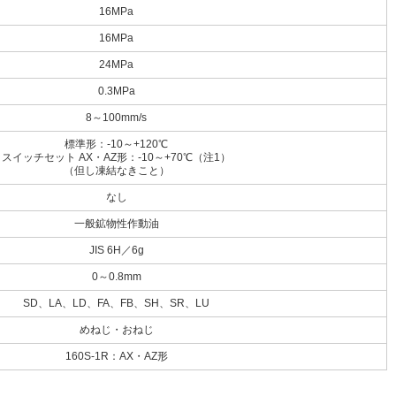
16MPa
16MPa
24MPa
0.3MPa
8～100mm/s
標準形：-10～+120℃
スイッチセット AX・AZ形：-10～+70℃（注1）
（但し凍結なきこと）
なし
一般鉱物性作動油
JIS 6H／6g
0～0.8mm
SD、LA、LD、FA、FB、SH、SR、LU
めねじ・おねじ
160S-1R：AX・AZ形