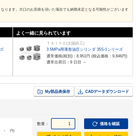
となります。大口のお見積を頂いた場合でも納期未定となる可能性がございます
よく一緒に見られています
ＴＡＩＹＯ(太陽鉄工)
ーズ
3.5MPa用薄形油圧シリンダ 35S-1シリーズ
通常価格(税別)：
8,951
円
(税込価格：
9,846
円
)
通常出荷日：9 日目 ～
My部品表保存
CADデータダウンロード
数量：
価格を確認
-
円
)