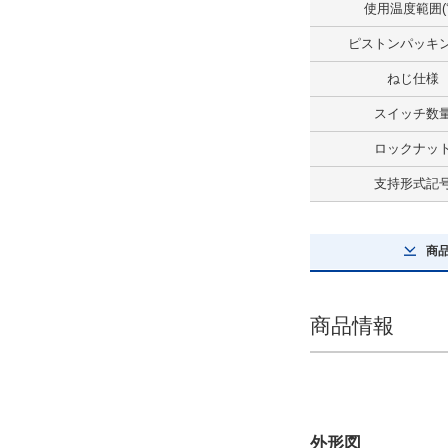
使用温度範囲(
解除
ピストンパッキ
ねじ仕様
ねじ仕様
めねじ仕様
スイッチ数
解除
ロックナッ
ポート仕様
支持形式記
Rcねじ
解除
商
ロックナット
なし
商品情報
解除
空気抜き仕様
空気抜きなし（標準）
外形図