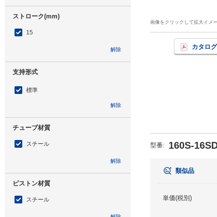
ストローク(mm)
画像をクリックして拡大イメ
15
カタログ
解除
支持形式
標準
解除
チューブ材質
160S-16S
スチール
型番
:
解除
類似品
ピストン材質
単価(税別)
スチール
解除