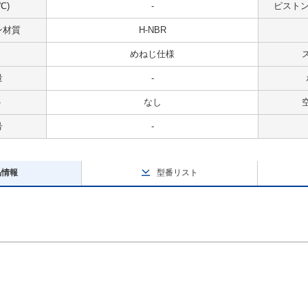
℃)
-
ピストンス
ン材質
H-NBR
めねじ仕様
量
-
ト
なし
号
-
品情報
型番リスト