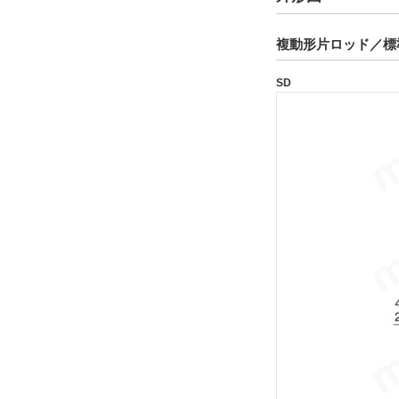
解除
複動形片ロッド／標
タイプ
SD
160S-1
CAD
2D
3D
出荷日
すべて
11日以内